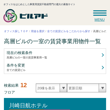
オフィスをはじめとした事業用賃貸不動産専門の最大の募集サイト
MENU
全ての賃貸ビルをこだわりから探す
高層ビルの一
オフィス探しＴＯＰ
用途を選択
高層ビルの一室の賃貸事業用
物件一覧
現在の検索条件
高層ビルの一室の賃貸事業用
一覧
条件を変更
全ての賃貸ビル
12
検索結果
フロア
川崎日航ホテル