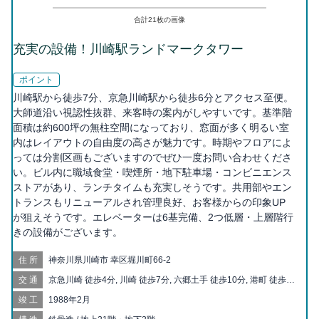
合計
21
枚の画像
充実の設備！川崎駅ランドマークタワー
ポイント
川崎駅から徒歩7分、京急川崎駅から徒歩6分とアクセス至便。
大師道沿い視認性抜群、来客時の案内がしやすいです。基準階
面積は約600坪の無柱空間になっており、窓面が多く明るい室
内はレイアウトの自由度の高さが魅力です。時期やフロアによ
っては分割区画もございますのでぜひ一度お問い合わせくださ
い。ビル内に職域食堂・喫煙所・地下駐車場・コンビニエンス
ストアがあり、ランチタイムも充実しそうです。共用部やエン
トランスもリニューアルされ管理良好、お客様からの印象UP
が狙えそうです。エレベーターは6基完備、2つ低層・上層階行
きの設備がございます。
住所
神奈川県川崎市 幸区堀川町66-2
交通
京急川崎 徒歩4分, 川崎 徒歩7分, 六郷土手 徒歩10分, 港町 徒歩
13分
竣工
1988年2月