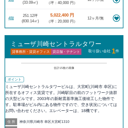
(
33.09
㎡)
（坪：40,000 円）
5,022,400 円
251.12坪
4階
12ヶ月/無
(
830.14
㎡)
（坪：20,000 円）
ミューザ川崎セントラルタワー
1
取り扱い会社
件
貸事務所・賃貸オフィス
貸店舗・テナント
合計
15
枚の画像
ポイント
ミューザ川崎セントラルタワービルは、大宮町(川崎市 幸区)に
所在するオフィス賃貸です。川崎駅目の前のフットワーク抜群
の大型ビルです。2003年の新耐震基準施工後竣工した物件で
す。駐車場がビル内にある物件ですので、空き状況については
お問い合わせください。エレベーターは、18機です。
住所
神奈川県川崎市 幸区大宮町1310