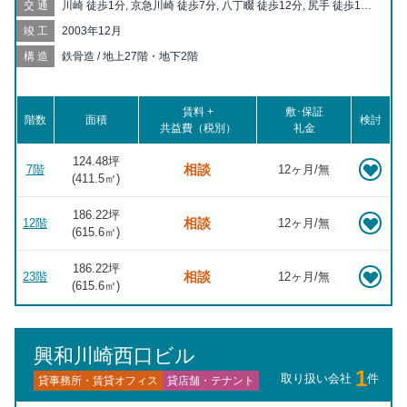
交通
川崎 徒歩1分, 京急川崎 徒歩7分, 八丁畷 徒歩12分, 尻手 徒歩12
分, 川崎新町 徒歩18分, 矢向 徒歩20分, 六郷土手 徒歩20分
竣工
2003年12月
構造
鉄骨造 / 地上27階・地下2階
賃料 +
敷･保証
階数
面積
検討
共益費（税別）
礼金
124.48坪
相談
7階
12ヶ月/無
(
411.5
㎡)
186.22坪
相談
12階
12ヶ月/無
(
615.6
㎡)
186.22坪
相談
23階
12ヶ月/無
(
615.6
㎡)
興和川崎西口ビル
1
取り扱い会社
件
貸事務所・賃貸オフィス
貸店舗・テナント