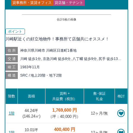
貸事務所・賃貸オフィス
貸店舗・テナント
合計
5
枚の画像
ポイント
川崎駅近くの好立地物件！事務所て店舗共にオススメ！
住所
神奈川県川崎市 川崎区日進町1番地
交通
川崎 徒歩1分, 京急川崎 徒歩8分, 八丁畷 徒歩9分, 尻手 徒歩13分,
川崎新町 徒歩15分, 鶴見市場 徒歩18分
竣工
1983年11月
構造
SRC / 地上20階・地下2階
賃料 +
敷･保証
階数
面積
検討
共益費（税別）
礼金
1,769,600 円
44.24坪
1階
12ヶ月/無
(
146.24
㎡)
（坪：40,000 円）
400,400 円
10.01坪
1階
12ヶ月/無