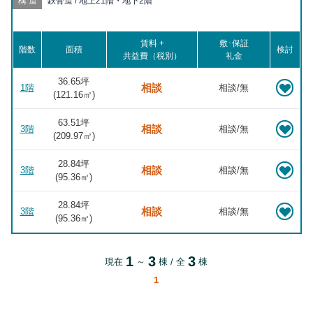
構造
鉄骨造 / 地上21階・地下2階
賃料 +
敷･保証
階数
面積
検討
共益費（税別）
礼金
36.65坪
相談
1階
相談/無
(
121.16
㎡)
63.51坪
相談
3階
相談/無
(
209.97
㎡)
28.84坪
相談
3階
相談/無
(
95.36
㎡)
28.84坪
相談
3階
相談/無
(
95.36
㎡)
1
3
3
現在
～
棟 / 全
棟
1