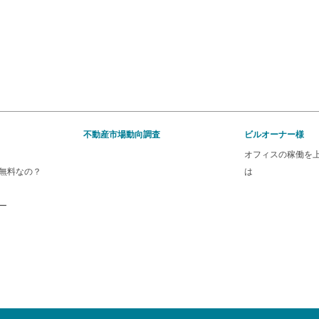
不動産市場動向調査
ビルオーナー様
オフィスの稼働を
無料なの？
は
ー