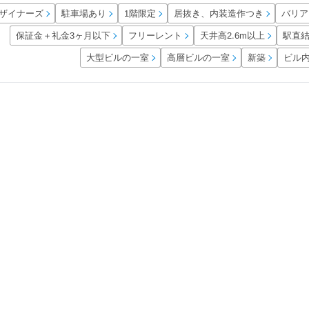
居抜き、内装造作つき
ザイナーズ
バリア
駐車場あり
1階限定
保証金＋礼金3ヶ月以下
天井高2.6m以上
フリーレント
駅直
大型ビルの一室
高層ビルの一室
ビル
新築