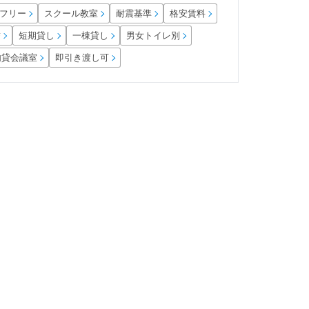
フリー
スクール教室
耐震基準
格安賃料
男女トイレ別
短期貸し
一棟貸し
結
内貸会議室
即引き渡し可