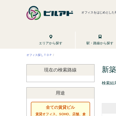
オフィスをはじめとした
駅・路線から探す
エリアから探す
オフィス探しＴＯＰ
新
現在の検索
路線
検索結
用途
全ての賃貸ビル
賃貸オフィス、SOHO、店舗、倉