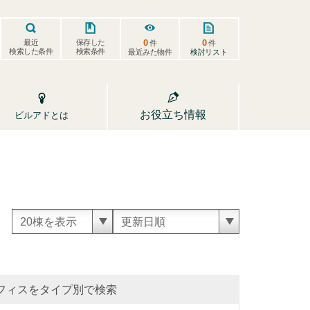
0
0
保存した
最近
件
件
検索した条件
検索条件
検討リスト
最近みた物件
お役立ち情報
ビルアドとは
フィスをタイプ別で検索