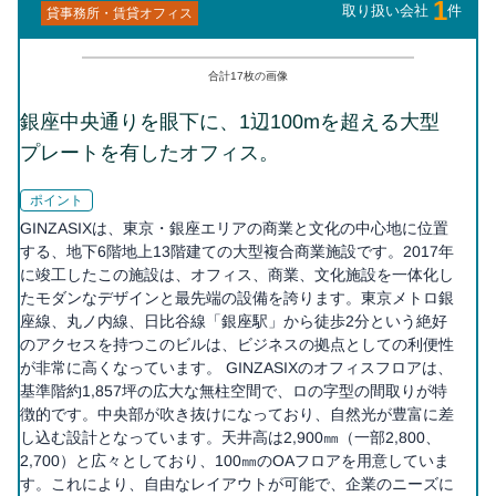
1
取り扱い会社
件
貸事務所・賃貸オフィス
合計
17
枚の画像
銀座中央通りを眼下に、1辺100mを超える大型
プレートを有したオフィス。
ポイント
GINZASIXは、東京・銀座エリアの商業と文化の中心地に位置
する、地下6階地上13階建ての大型複合商業施設です。2017年
に竣工したこの施設は、オフィス、商業、文化施設を一体化し
たモダンなデザインと最先端の設備を誇ります。東京メトロ銀
座線、丸ノ内線、日比谷線「銀座駅」から徒歩2分という絶好
のアクセスを持つこのビルは、ビジネスの拠点としての利便性
が非常に高くなっています。 GINZASIXのオフィスフロアは、
基準階約1,857坪の広大な無柱空間で、ロの字型の間取りが特
徴的です。中央部が吹き抜けになっており、自然光が豊富に差
し込む設計となっています。天井高は2,900㎜（一部2,800、
2,700）と広々としており、100㎜のOAフロアを用意していま
す。これにより、自由なレイアウトが可能で、企業のニーズに