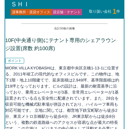
ＳＨＩ
1
取り扱い会社
件
貸事務所・賃貸オフィス
貸店舗・テナント
合計
30
枚の画像
10F(中央通り側)にテナント専用のシェアラウン
ジ設置(席数 約100席)
ポイント
WORK VILLA KYOBASHIは、東京都中央区京橋1-13-1に位置す
る、2011年竣工の現代的なオフィスビルです。この物件は、地
下1階・地上10階建てで、延床面積は2,949坪、基準階面積は約
219坪となっております。ビルの設計は、最新の耐震基準に沿
っており、乗用エレベーターが3基、非常用エレベーターが1基
設置されている点も安全性に配慮されています。また、28台を
収容可能な機械式駐車場が併設されており、ハイルーフ車両も
対応可能です。 立地に関しては、都営地下鉄宝町駅から徒歩2
分、東京メトロ京橋駅から徒歩4分、JR東京駅からは徒歩8分
という、複数の鉄道路線へのアクセスが容易な点が最大の特長
です。この立地は、ビジネスの中心地として活動する企業にと