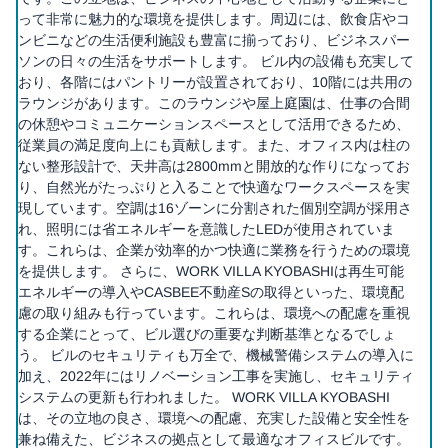
って非常に魅力的な環境を提供します。周辺には、飲食店やコ
ンビニなどの生活便利施設も豊富に揃っており、ビジネスパー
ソンの日々の生活をサポートします。 ビル内の設備も充実して
おり、各階にはパントリーが設置されており、10階には共用の
ラウンジがあります。このラウンジや屋上庭園は、仕事の合間
の休憩やコミュニケーションスペースとして活用できるため、
従業員の満足度向上にも貢献します。また、オフィス内は柱の
ない整形設計で、天井高は2800mmと開放的な作りになってお
り、自然光がたっぷりと入ることで快適なワークスペースを実
現しています。空調は16ゾーンに分割された個別空調が採用さ
れ、照明には省エネルギーを意識したLEDが使用されていま
す。これらは、企業が効率的かつ快適に業務を行うための環境
を提供します。 さらに、WORK VILLA KYOBASHIは再生可能
エネルギーの導入やCASBEE不動産Sの取得といった、環境配
慮の取り組みも行っています。これらは、環境への配慮を重視
する企業にとって、ビル選びの重要な判断基準となるでしょ
う。 ビルのセキュリティも万全で、機械警備システムの導入に
加え、2022年にはリノベーション工事を実施し、セキュリティ
システムの更新も行われました。 WORK VILLA KYOBASHI
は、その立地の良さ、環境への配慮、充実した設備と安全性を
兼ね備えた、ビジネスの拠点として最適なオフィスビルです。