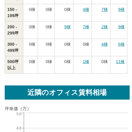
150 -
0
棟
0
棟
0
棟
4
棟
7
棟
9
棟
199坪
200 -
0
棟
0
棟
9
棟
7
棟
2
棟
9
棟
299坪
300 -
0
棟
0
棟
0
棟
0
棟
4
棟
6
棟
499坪
500坪
0
棟
0
棟
0
棟
1
棟
0
棟
11
棟
以上
近隣のオフィス賃料相場
坪単価（万）
5.0
4.0