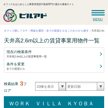
オフィスをはじめとした事業用賃貸不動産専門の最大の募集サイト
MENU
天井高2.6
全ての賃貸ビルをこだわりから探す
オフィス探しＴＯＰ
用途を選択
天井高2.6m以上の賃貸事業用
物件一覧
現在の検索条件
天井高2.6m以上の賃貸事業用
一覧
条件を変更
全ての賃貸ビル
3
検索結果
フ
ロア
ＷＯＲＫ ＶＩＬＬＡ ＫＹＯＢＡ