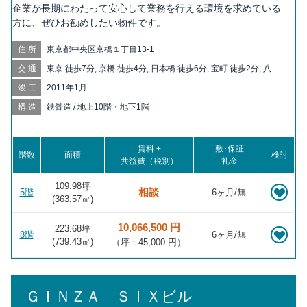
企業が長期にわたって安心して業務を行える環境を求めている
方に、ぜひお勧めしたい物件です。
住所
東京都中央区京橋１丁目13-1
交通
東京 徒歩7分, 京橋 徒歩4分, 日本橋 徒歩6分, 宝町 徒歩2分, 八丁
堀 徒歩7分, 茅場町 徒歩8分, 銀座一丁目 徒歩8分, 新富町 徒歩10
竣工
2011年1月
分, 三越前 徒歩10分, 有楽町 徒歩11分, 銀座 徒歩11分, 大手町 徒
歩12分, 東銀座 徒歩12分, 築地 徒歩13分, 二重橋前 徒歩13分, 日
構造
鉄骨造 / 地上10階・地下1階
比谷 徒歩14分, 新日本橋 徒歩16分, 人形町 徒歩16分, 水天宮前
徒歩16分, 小伝馬町 徒歩19分, 築地市場 徒歩19分, 神田 徒歩19
分, 汐留 徒歩20分
賃料 +
敷･保証
階数
面積
検討
共益費（税別）
礼金
109.98坪
相談
5階
6ヶ月/無
(
363.57
㎡)
10,066,500 円
223.68坪
8階
6ヶ月/無
(
739.43
㎡)
（坪：45,000 円）
ＧＩＮＺＡ ＳＩＸビル