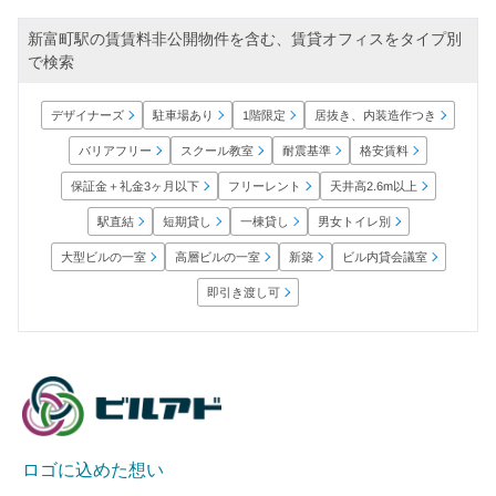
新富町駅の賃賃料非公開物件を含む、賃貸オフィスをタイプ別
で検索
居抜き、内装造作つき
デザイナーズ
駐車場あり
1階限定
バリアフリー
スクール教室
耐震基準
格安賃料
保証金＋礼金3ヶ月以下
天井高2.6m以上
フリーレント
男女トイレ別
短期貸し
一棟貸し
駅直結
大型ビルの一室
高層ビルの一室
ビル内貸会議室
新築
即引き渡し可
ロゴに込めた想い