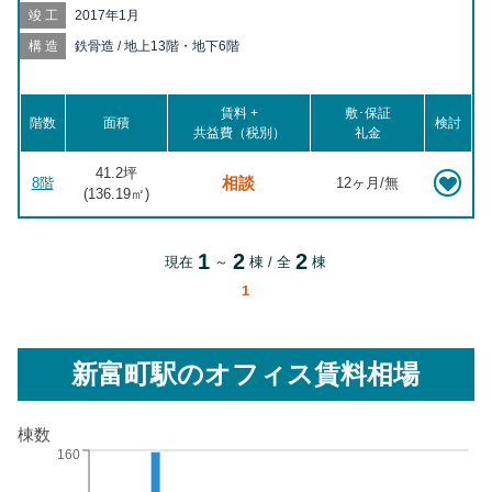
市場 徒歩7分, 日比谷 徒歩7分, 有楽町 徒歩8分, 銀座一丁目 徒歩8
竣工
2017年1月
分, 築地 徒歩10分, 内幸町 徒歩10分, 新富町 徒歩10分, 京橋 徒歩
12分, 東京 徒歩12分, 宝町 徒歩12分, 霞ヶ関 徒歩14分, 二重橋前
構造
鉄骨造 / 地上13階・地下6階
徒歩15分, 虎ノ門 徒歩16分, 八丁堀 徒歩17分, 桜田門 徒歩17分,
御成門 徒歩18分, 虎ノ門ヒルズ 徒歩19分, 大手町 徒歩20分, 日本
橋 徒歩20分, 大門 徒歩20分
賃料 +
敷･保証
階数
面積
検討
共益費（税別）
礼金
41.2坪
相談
8階
12ヶ月/無
(
136.19
㎡)
1
2
2
現在
～
棟 / 全
棟
1
新富町駅
のオフィス賃料相場
棟数
160