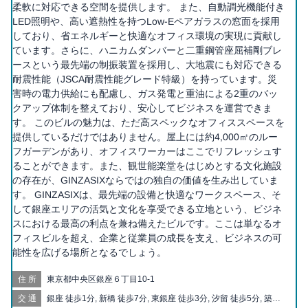
柔軟に対応できる空間を提供します。 また、自動調光機能付き
LED照明や、高い遮熱性を持つLow-Eペアガラスの窓面を採用
しており、省エネルギーと快適なオフィス環境の実現に貢献し
ています。さらに、ハニカムダンバーと二重鋼管座屈補剛ブレ
ースという最先端の制振装置を採用し、大地震にも対応できる
耐震性能（JSCA耐震性能グレード特級）を持っています。災
害時の電力供給にも配慮し、ガス発電と重油による2重のバッ
クアップ体制を整えており、安心してビジネスを運営できま
す。 このビルの魅力は、ただ高スペックなオフィススペースを
提供しているだけではありません。屋上には約4,000㎡のルー
フガーデンがあり、オフィスワーカーはここでリフレッシュす
ることができます。また、観世能楽堂をはじめとする文化施設
の存在が、GINZASIXならではの独自の価値を生み出していま
す。 GINZASIXは、最先端の設備と快適なワークスペース、そ
して銀座エリアの活気と文化を享受できる立地という、ビジネ
スにおける最高の利点を兼ね備えたビルです。ここは単なるオ
フィスビルを超え、企業と従業員の成長を支え、ビジネスの可
能性を広げる場所となるでしょう。
住所
東京都中央区銀座６丁目10-1
交通
銀座 徒歩1分, 新橋 徒歩7分, 東銀座 徒歩3分, 汐留 徒歩5分, 築地