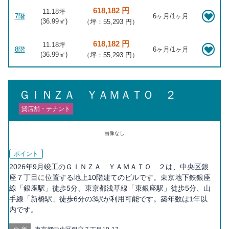
618,182 円
11.18坪
7階
6ヶ月/1ヶ月
(
36.99
㎡)
（坪：55,293 円）
618,182 円
11.18坪
8階
6ヶ月/1ヶ月
(
36.99
㎡)
（坪：55,293 円）
ＧＩＮＺＡ ＹＡＭＡＴＯ ２
貸店舗・テナント
画像なし
ポイント
2026年9月竣工のＧＩＮＺＡ ＹＡＭＡＴＯ ２は、中央区銀
座７丁目に位置する地上10階建てのビルです。東京地下鉄銀座
線「銀座駅」徒歩5分、東京都浅草線「東銀座駅」徒歩5分、山
手線「新橋駅」徒歩6分の3駅が利用可能です。築年数は1年以
内です。