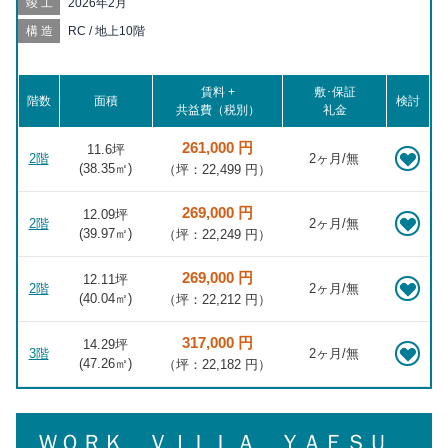
竣工
2026年2月
11分, 東京 徒歩12分, 新富町 徒歩13分, 銀座一丁目 徒歩14分, 大
手町 徒歩14分, 新日本橋 徒歩15分, 小伝馬町 徒歩15分, 築地 徒
構造
RC / 地上10階
歩16分, 有楽町 徒歩17分, 東銀座 徒歩17分, 銀座 徒歩17分, 浜町
徒歩18分, 東日本橋 徒歩18分, 二重橋前 徒歩19分, 馬喰横山 徒歩
19分, 神田 徒歩19分, 馬喰町 徒歩20分, 日比谷 徒歩20分
賃料 +
敷･保証
階数
面積
検討
共益費（税別）
礼金
261,000 円
11.6坪
2階
2ヶ月/無
(
38.35
㎡)
（坪：22,499 円）
269,000 円
12.09坪
2階
2ヶ月/無
(
39.97
㎡)
（坪：22,249 円）
269,000 円
12.11坪
2階
2ヶ月/無
(
40.04
㎡)
（坪：22,212 円）
317,000 円
14.29坪
3階
2ヶ月/無
(
47.26
㎡)
（坪：22,182 円）
ＷＯＲＫ ＶＩＬＬＡ ＹＡＥＳＵ