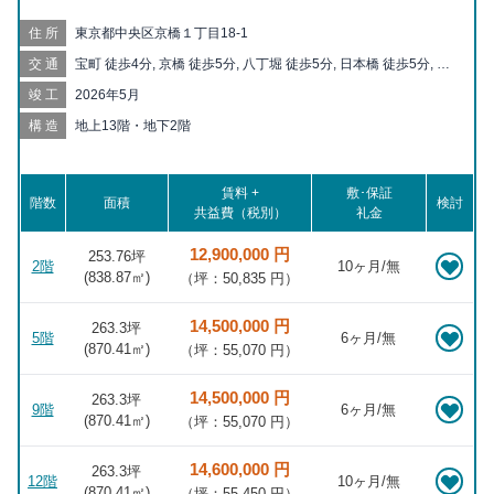
住所
東京都中央区京橋１丁目18-1
交通
宝町 徒歩4分, 京橋 徒歩5分, 八丁堀 徒歩5分, 日本橋 徒歩5分, 茅
場町 徒歩6分, 東京 徒歩8分, 銀座一丁目 徒歩10分, 三越前 徒歩
竣工
2026年5月
10分, 新富町 徒歩10分, 大手町 徒歩12分, 有楽町 徒歩12分, 銀座
徒歩13分, 東銀座 徒歩13分, 築地 徒歩14分, 二重橋前 徒歩15分,
構造
地上13階・地下2階
人形町 徒歩15分, 水天宮前 徒歩15分, 新日本橋 徒歩15分, 日比谷
徒歩16分, 小伝馬町 徒歩18分, 神田 徒歩19分, 築地市場 徒歩20
分
賃料 +
敷･保証
階数
面積
検討
共益費（税別）
礼金
12,900,000 円
253.76坪
2階
10ヶ月/無
(
838.87
㎡)
（坪：50,835 円）
14,500,000 円
263.3坪
5階
6ヶ月/無
(
870.41
㎡)
（坪：55,070 円）
14,500,000 円
263.3坪
9階
6ヶ月/無
(
870.41
㎡)
（坪：55,070 円）
14,600,000 円
263.3坪
12階
10ヶ月/無
(
870.41
㎡)
（坪：55,450 円）