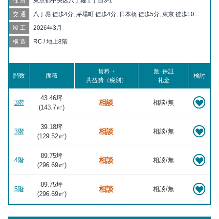
住所
東京都中央区八丁堀１丁目3-1
交通
八丁堀 徒歩4分, 茅場町 徒歩4分, 日本橋 徒歩5分, 東京 徒歩10分,
宝町 徒歩5分, 京橋 徒歩7分, 三越前 徒歩10分, 新富町 徒歩11分,
竣工
2026年3月
銀座一丁目 徒歩11分, 水天宮前 徒歩13分, 人形町 徒歩13分, 大手
町 徒歩13分, 築地 徒歩14分, 有楽町 徒歩14分, 銀座 徒歩15分, 東
構造
RC / 地上8階
銀座 徒歩15分, 新日本橋 徒歩15分, 二重橋前 徒歩17分, 小伝馬町
徒歩17分, 日比谷 徒歩18分, 神田 徒歩19分, 浜町 徒歩20分, 東日
本橋 徒歩20分
賃料 +
敷･保証
階数
面積
検討
共益費（税別）
礼金
43.46坪
相談
3階
相談/無
(
143.7
㎡)
39.18坪
相談
3階
相談/無
(
129.52
㎡)
89.75坪
相談
4階
相談/無
(
296.69
㎡)
89.75坪
相談
5階
相談/無
(
296.69
㎡)