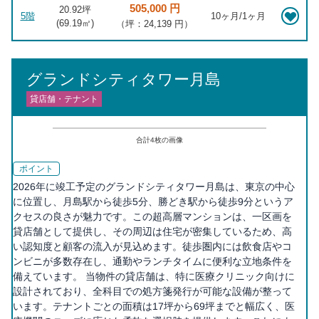
505,000 円
20.92坪
5階
10ヶ月/1ヶ月
(
69.19
㎡)
（坪：24,139 円）
グランドシティタワー月島
貸店舗・テナント
合計
4
枚の画像
ポイント
2026年に竣工予定のグランドシティタワー月島は、東京の中心
に位置し、月島駅から徒歩5分、勝どき駅から徒歩9分というア
クセスの良さが魅力です。この超高層マンションは、一区画を
貸店舗として提供し、その周辺は住宅が密集しているため、高
い認知度と顧客の流入が見込めます。徒歩圏内には飲食店やコ
ンビニが多数存在し、通勤やランチタイムに便利な立地条件を
備えています。 当物件の貸店舗は、特に医療クリニック向けに
設計されており、全科目での処方箋発行が可能な設備が整って
います。テナントごとの面積は17坪から69坪までと幅広く、医