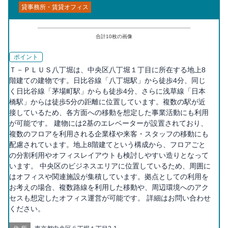
貸事務所・賃貸オフィス
合計
10
枚の画像
ポイント
Ｔ－ＰＬＵＳ八丁堀は、中央区八丁堀１丁目に所在する地上8
階建ての建物です。日比谷線「八丁堀駅」から徒歩4分、同じ
く日比谷線「茅場町駅」からも徒歩4分、さらに浅草線「日本
橋駅」からは徒歩5分の距離に位置しています。複数の駅が近
接しているため、各方面への移動を想定した事業活動にも利用
が可能です。 建物には2基のエレベーターが設置されており、
複数のフロアを利用される企業様や来客・スタッフの移動にも
配慮されています。地上8階建てという構成から、フロアごと
の分割利用やオフィスレイアウトも検討しやすい造りとなって
います。 中央区のビジネスエリアに位置しているため、周囲に
はオフィスや関連施設が集積しています。拠点としての利用を
お考えの場合、複数路線を利用した移動や、周辺環境へのアク
セスも想定したオフィス運営が可能です。 詳細はお問い合わせ
ください。