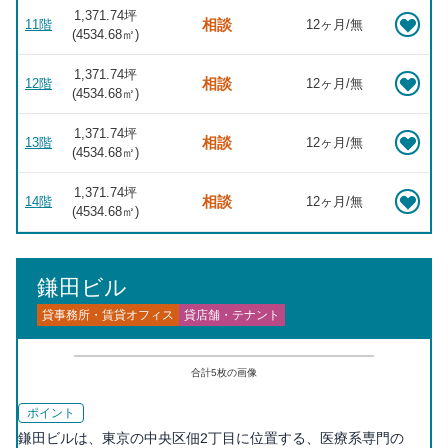
1,371.74坪
相談
11階
12ヶ月/無
(
4534.68
㎡)
1,371.74坪
相談
12階
12ヶ月/無
(
4534.68
㎡)
1,371.74坪
相談
13階
12ヶ月/無
(
4534.68
㎡)
1,371.74坪
相談
14階
12ヶ月/無
(
4534.68
㎡)
鎌田ビル
貸事務所・賃貸オフィス
貸店舗・テナント
合計
5
枚の画像
ポイント
鎌田ビルは、東京の中央区佃2丁目に位置する、医療系専門の