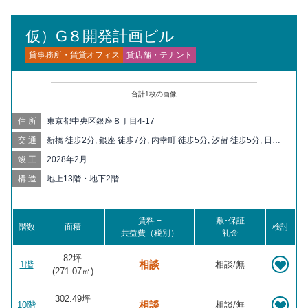
仮）G８開発計画ビル
貸事務所・賃貸オフィス
貸店舗・テナント
合計
1
枚の画像
住所
東京都中央区銀座８丁目4-17
交通
新橋 徒歩2分, 銀座 徒歩7分, 内幸町 徒歩5分, 汐留 徒歩5分, 日比
谷 徒歩7分, 東銀座 徒歩9分, 霞ヶ関 徒歩10分, 築地市場 徒歩10
竣工
2028年2月
分, 有楽町 徒歩10分, 虎ノ門 徒歩11分, 銀座一丁目 徒歩12分, 御
成門 徒歩13分, 虎ノ門ヒルズ 徒歩13分, 築地 徒歩15分, 東京 徒
構造
地上13階・地下2階
歩15分, 桜田門 徒歩15分, 新富町 徒歩16分, 二重橋前 徒歩16分,
京橋 徒歩17分, 大門 徒歩17分, 宝町 徒歩18分, モノレール浜松町
徒歩18分, 浜松町 徒歩18分, 神谷町 徒歩18分, 国会議事堂前 徒歩
賃料 +
敷･保証
階数
18分, 溜池山王 徒歩20分, 竹芝 徒歩20分
面積
検討
共益費（税別）
礼金
82坪
相談
1階
相談/無
(
271.07
㎡)
302.49坪
相談
10階
相談/無