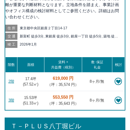
離が重要な判断材料となります。立地条件を踏まえ、事業計画
やオフィス構成の検討材料としてご参照ください。詳細はお問
い合わせください。
住所
東京都中央区銀座２丁目14-17
交通
新富町 徒歩3分, 東銀座 徒歩3分, 銀座一丁目 徒歩5分, 築地 徒歩6
分, 銀座 徒歩6分, 宝町 徒歩6分, 京橋 徒歩7分, 八丁堀 徒歩9分, 有
竣工
2026年1月
楽町 徒歩10分, 東京 徒歩10分, 築地市場 徒歩10分, 日比谷 徒歩
11分, 汐留 徒歩12分, 茅場町 徒歩14分, 新橋 徒歩14分, 日本橋 徒
歩15分, 二重橋前 徒歩16分, 内幸町 徒歩17分, 月島 徒歩18分, 大
賃料 +
敷･保証
手町 徒歩19分, 勝どき 徒歩19分, 三越前 徒歩19分, 霞ヶ関 徒歩
階数
面積
検討
共益費（税別）
礼金
20分
619,000 円
17.4坪
2階
8ヶ月/無
(
57.52
㎡)
（坪：35,574 円）
553,550 円
15.53坪
3階
8ヶ月/無
(
51.33
㎡)
（坪：35,643 円）
Ｔ－ＰＬＵＳ八丁堀ビル