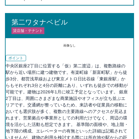
第二ワタナベビル
貸店舗・テナント
画像なし
ポイント
中央区銀座2丁目に位置する「仮）第二渡辺」は、複数路線の
駅から近い場所に建つ建物です。有楽町線「新富町駅」から徒
歩3分、都営浅草線および東京メトロ日比谷線「東銀座駅」か
らもそれぞれ3分と4分の距離にあり、いずれも徒歩での移動が
可能です。建物は2026年1月に竣工予定となっています。 銀座
2丁目は、周囲にさまざまな商業施設やオフィスが立ち並ぶエ
リアです。交通網が整っているため、来訪者や従業員の移動に
おいても選択肢が多く、複数の主要路線へのアクセスが見込ま
れます。営業拠点や事業所としての利用だけでなく、周辺の環
境を活かした活動も想定できます。 基準階の面積や、地上階・
地下階の構成、エレベーターの有無といった詳細は記載されて
いませんが、建物の利用を検討する際には所在地や駅からの距