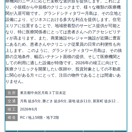
療機関のニーズに応じた柔軟な選択肢を提供します。これによ
り、小規模から中規模のクリニックまで、様々な種類の医療機
関が入居可能です。 グランドシティタワー月島は、その立地と
設備により、ビジネスにおける多大な利点を提供します。住宅
エリアに位置することで、地域密着型のサービス提供が可能と
なり、特に医療関係者にとっては患者さんへのアクセシビリテ
ィが高まります。また、商業施設やレジャー施設が近隣に豊富
にあるため、患者さんやクリニック従業員の日常の利便性も向
上します。 このように、グランドシティタワー月島は、その抜
群の立地条件、幅広いテナント面積の提供、そして医療機関と
しての利用に適した設備が特徴です。2026年の竣工に向けて、
医療クリニックを開業したい医師や、投資対象としての不動産
に関心がある方々にとって、注目の物件であることは間違いあ
りません。
住所
東京都中央区月島３丁目未定
交通
月島 徒歩5分, 勝どき 徒歩6分, 築地 徒歩11分, 新富町 徒歩12分,
築地市場 徒歩14分, 東銀座 徒歩15分, 越中島 徒歩16分, 八丁堀
竣工
2026年6月
徒歩16分, 宝町 徒歩19分, 銀座 徒歩20分, 汐留 徒歩20分, 銀座一
丁目 徒歩20分
構造
RC / 地上58階・地下2階