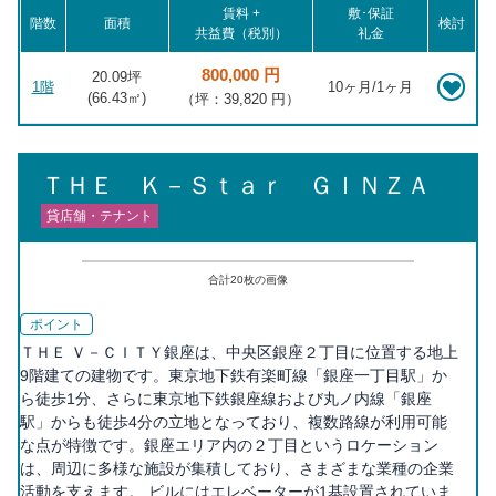
賃料 +
敷･保証
階数
面積
検討
共益費（税別）
礼金
800,000 円
20.09坪
1階
10ヶ月/1ヶ月
(
66.43
㎡)
（坪：39,820 円）
ＴＨＥ Ｋ－Ｓｔａｒ ＧＩＮＺＡ
貸店舗・テナント
合計
20
枚の画像
ポイント
ＴＨＥ Ｖ－ＣＩＴＹ銀座は、中央区銀座２丁目に位置する地上
9階建ての建物です。東京地下鉄有楽町線「銀座一丁目駅」か
ら徒歩1分、さらに東京地下鉄銀座線および丸ノ内線「銀座
駅」からも徒歩4分の立地となっており、複数路線が利用可能
な点が特徴です。銀座エリア内の２丁目というロケーション
は、周辺に多様な施設が集積しており、さまざまな業種の企業
活動を支えます。 ビルにはエレベーターが1基設置されていま