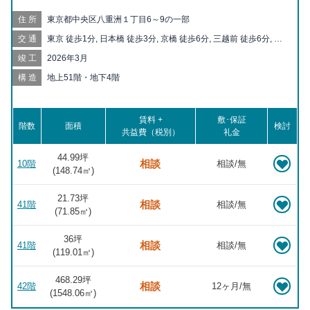
住所
東京都中央区八重洲１丁目6～9の一部
交通
東京 徒歩1分, 日本橋 徒歩3分, 京橋 徒歩6分, 三越前 徒歩6分, 大
手町 徒歩7分, 宝町 徒歩7分, 茅場町 徒歩9分, 二重橋前 徒歩11分,
竣工
2026年3月
銀座一丁目 徒歩11分, 八丁堀 徒歩11分, 有楽町 徒歩11分, 新日本
橋 徒歩11分, 銀座 徒歩13分, 日比谷 徒歩13分, 神田 徒歩14分, 人
構造
地上51階・地下4階
形町 徒歩15分, 新富町 徒歩15分, 小伝馬町 徒歩16分, 東銀座 徒
歩16分, 水天宮前 徒歩16分, 築地 徒歩18分, 淡路町 徒歩19分, 竹
橋 徒歩20分, 小川町 徒歩20分
賃料 +
敷･保証
階数
面積
検討
共益費（税別）
礼金
44.99坪
相談
10階
相談/無
(
148.74
㎡)
21.73坪
相談
41階
相談/無
(
71.85
㎡)
36坪
相談
41階
相談/無
(
119.01
㎡)
468.29坪
相談
42階
12ヶ月/無
(
1548.06
㎡)