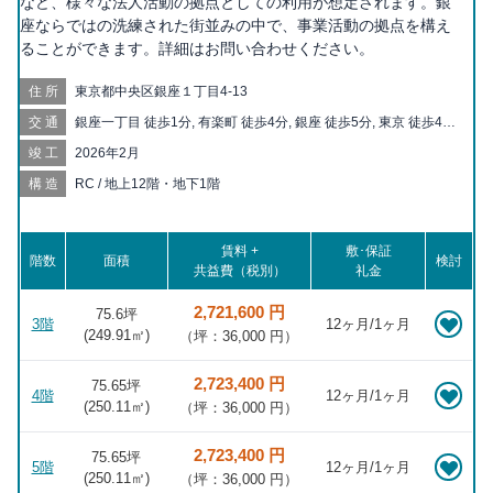
など、様々な法人活動の拠点としての利用が想定されます。銀
座ならではの洗練された街並みの中で、事業活動の拠点を構え
ることができます。詳細はお問い合わせください。
住所
東京都中央区銀座１丁目4-13
交通
銀座一丁目 徒歩1分, 有楽町 徒歩4分, 銀座 徒歩5分, 東京 徒歩4
分, 京橋 徒歩5分, 宝町 徒歩6分, 日比谷 徒歩7分, 東銀座 徒歩7分,
竣工
2026年2月
新富町 徒歩9分, 二重橋前 徒歩9分, 築地 徒歩12分, 八丁堀 徒歩
12分, 日本橋 徒歩12分, 大手町 徒歩13分, 汐留 徒歩13分, 築地市
構造
RC / 地上12階・地下1階
場 徒歩14分, 新橋 徒歩14分, 内幸町 徒歩15分, 霞ヶ関 徒歩15分,
茅場町 徒歩16分, 三越前 徒歩16分, 桜田門 徒歩16分, 虎ノ門 徒
歩20分
賃料 +
敷･保証
階数
面積
検討
共益費（税別）
礼金
2,721,600 円
75.6坪
3階
12ヶ月/1ヶ月
(
249.91
㎡)
（坪：36,000 円）
2,723,400 円
75.65坪
4階
12ヶ月/1ヶ月
(
250.11
㎡)
（坪：36,000 円）
2,723,400 円
75.65坪
5階
12ヶ月/1ヶ月
(
250.11
㎡)
（坪：36,000 円）