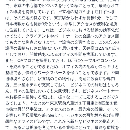
で、東京の中心部でビジネスを行う皆様にとって、最適なオフ
ィス環境を提供しています。 **立地の魅力** まず注目すべき
は、その立地の良さです。東京駅からわずか徒歩1分、そして
日本橋駅からも徒歩3分という、非常にアクセスが便利な場所
に位置しています。これは、ビジネスにおける移動の効率化だ
けでなく、クライアントやパートナーとの会議へのアクセス面
でも大きな利点となります。 **設備の充実** 次に、このビルの
設備の素晴らしさに触れたいと思います。天井高は2.9mと広々
としており、開放感あふれるオフィス空間を実現しています。
また、OAフロアを採用しており、床下にケーブルやコンセン
トを納めることができるため、オフィス内の配線がスッキリと
整理でき、快適なワークスペースを保つことができます。 **周
辺環境** さらに、駅直結のこの物件は、周辺に飲食店や専門
店、三ツ星ホテルが充実しており、ビジネスでの利用はもちろ
ん、日々の生活においても大変便利です。ビジネスパートナー
やお客様を招待する際にも、様々なニーズに応えることができ
るでしょう。 **まとめ** 東京駅前八重洲１丁目東B地区第１種
市街地再開発事業は、アクセスの良さ、最先端の設備、そして
充実した周辺環境を兼ね備えた、ビジネスの可能性を広げる理
想的なオフィスビルです。これから新たなビジネスの拠点とし
て、あるいは拡張を考えている企業様にとって、最適な環境を