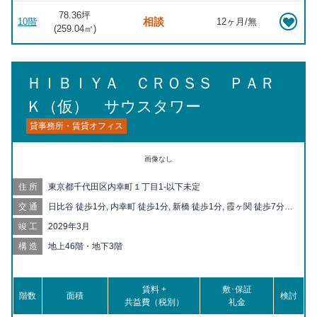
78.36坪
相談
10階
12ヶ月/無
(
259.04
㎡)
ＨＩＢＩＹＡ ＣＲＯＳＳ ＰＡＲ
Ｋ（仮） サウスタワー
貸事務所・賃貸オフィス
画像なし
住所
東京都千代田区内幸町１丁目1-以下未定
交通
日比谷 徒歩1分, 内幸町 徒歩1分, 新橋 徒歩1分, 霞ヶ関 徒歩7分,
銀座 徒歩7分, 有楽町 徒歩7分, 虎ノ門 徒歩9分, 汐留 徒歩9分, 桜
竣工
2029年3月
田門 徒歩11分, 東銀座 徒歩11分, 銀座一丁目 徒歩11分, 東京 徒
歩12分, 二重橋前 徒歩12分, 虎ノ門ヒルズ 徒歩13分, 築地市場 徒
構造
地上46階・地下3階
歩13分, 国会議事堂前 徒歩15分, 京橋 徒歩15分, 御成門 徒歩16
分, 宝町 徒歩17分, 築地 徒歩17分, 新富町 徒歩17分, 大手町 徒歩
18分, 溜池山王 徒歩18分, 神谷町 徒歩19分, 永田町 徒歩19分, 大
賃料 +
敷･保証
階数
門 徒歩20分
面積
検討
共益費（税別）
礼金