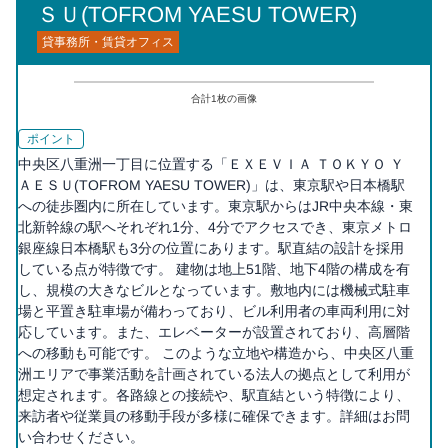
ＳＵ(TOFROM YAESU TOWER)
貸事務所・賃貸オフィス
合計
1
枚の画像
ポイント
中央区八重洲一丁目に位置する「ＥＸＥＶＩＡ ＴＯＫＹＯ Ｙ
ＡＥＳＵ(TOFROM YAESU TOWER)」は、東京駅や日本橋駅
への徒歩圏内に所在しています。東京駅からはJR中央本線・東
北新幹線の駅へそれぞれ1分、4分でアクセスでき、東京メトロ
銀座線日本橋駅も3分の位置にあります。駅直結の設計を採用
している点が特徴です。 建物は地上51階、地下4階の構成を有
し、規模の大きなビルとなっています。敷地内には機械式駐車
場と平置き駐車場が備わっており、ビル利用者の車両利用に対
応しています。また、エレベーターが設置されており、高層階
への移動も可能です。 このような立地や構造から、中央区八重
洲エリアで事業活動を計画されている法人の拠点として利用が
想定されます。各路線との接続や、駅直結という特徴により、
来訪者や従業員の移動手段が多様に確保できます。詳細はお問
い合わせください。