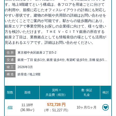
す。地上9階建てという構成は、各フロアを用途ごとに分けて
の利用や、規模に応じたオフィスレイアウトの計画にも対応し
やすい形状です。建物の外観や共用部の詳細はお問い合わせを
いただくことでご案内が可能です。駅からの徒歩圏内にあり、
銀座エリアで事業空間をお探しの企業様に向けて、様々な使い
方を検討いただけます。 ＴＨＥ Ｖ－ＣＩＴＹ銀座の所在する
銀座２丁目は、業務拠点としても情報発信の場としても活用が
見込まれるエリアです。詳細はお問い合わせください。
住所
東京都中央区銀座２丁目5-2
交通
銀座一丁目 徒歩1分, 銀座 徒歩4分, 有楽町 徒歩5分, 京橋 徒歩5
分, 東京 徒歩5分, 宝町 徒歩6分, 東銀座 徒歩6分, 日比谷 徒歩7分,
竣工
2026年3月
新富町 徒歩8分, 二重橋前 徒歩10分, 築地 徒歩11分, 八丁堀 徒歩
12分, 汐留 徒歩13分, 日本橋 徒歩13分, 築地市場 徒歩13分, 新橋
構造
鉄骨造 / 地上9階
徒歩14分, 大手町 徒歩14分, 内幸町 徒歩15分, 茅場町 徒歩15分,
霞ヶ関 徒歩16分, 三越前 徒歩17分, 桜田門 徒歩17分, 虎ノ門 徒
歩20分
賃料 +
敷･保証
階数
面積
検討
共益費（税別）
礼金
572,728 円
11.18坪
4階
10ヶ月/1ヶ月
(
36.99
㎡)
（坪：51,227 円）