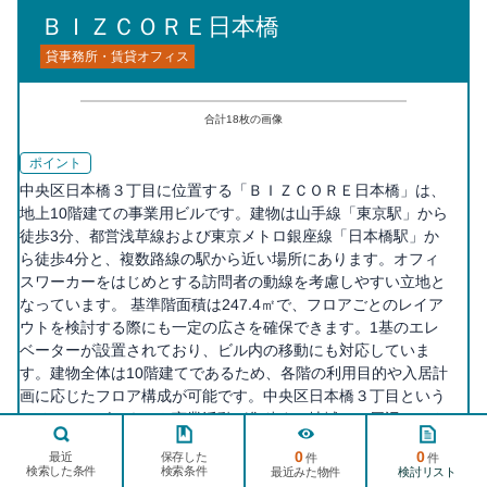
ＢＩＺＣＯＲＥ日本橋
貸事務所・賃貸オフィス
合計
18
枚の画像
ポイント
中央区日本橋３丁目に位置する「ＢＩＺＣＯＲＥ日本橋」は、
地上10階建ての事業用ビルです。建物は山手線「東京駅」から
徒歩3分、都営浅草線および東京メトロ銀座線「日本橋駅」か
ら徒歩4分と、複数路線の駅から近い場所にあります。オフィ
スワーカーをはじめとする訪問者の動線を考慮しやすい立地と
なっています。 基準階面積は247.4㎡で、フロアごとのレイア
ウトを検討する際にも一定の広さを確保できます。1基のエレ
ベーターが設置されており、ビル内の移動にも対応していま
す。建物全体は10階建てであるため、各階の利用目的や入居計
画に応じたフロア構成が可能です。中央区日本橋３丁目という
エリアは、ビジネスや商業活動が集積する地域で、周辺にはさ
ページ
まざまなオフィスや店舗が並びます。 竣工は2025年12月を予
TOPへ
0
0
保存した
最近
件
件
定しており、建物の詳細や入居計画については、スケジュール
検索した条件
検索条件
検討リスト
最近みた物件