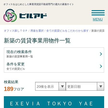
オフィスをはじめとした事業用賃貸不動産専門の最大の募集サイト
MENU
全ての賃貸ビルをこだわりから探す
新築の賃貸事
オフィス探しＴＯＰ
用途を選択
新築の賃貸事業用
物件一覧
現在の検索条件
新築の賃貸事業用
一覧
条件を変更
全ての賃貸ビル
検索結果
189
フロア
ＥＸＥＶＩＡ ＴＯＫＹＯ ＹＡＥ