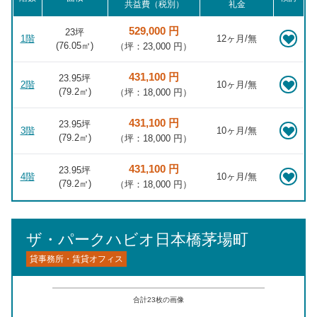
共益費（税別）
礼金
529,000 円
23坪
1階
12ヶ月/無
(
76.05
㎡)
（坪：23,000 円）
431,100 円
23.95坪
2階
10ヶ月/無
(
79.2
㎡)
（坪：18,000 円）
431,100 円
23.95坪
3階
10ヶ月/無
(
79.2
㎡)
（坪：18,000 円）
431,100 円
23.95坪
4階
10ヶ月/無
(
79.2
㎡)
（坪：18,000 円）
ザ・パークハビオ日本橋茅場町
貸事務所・賃貸オフィス
合計
23
枚の画像