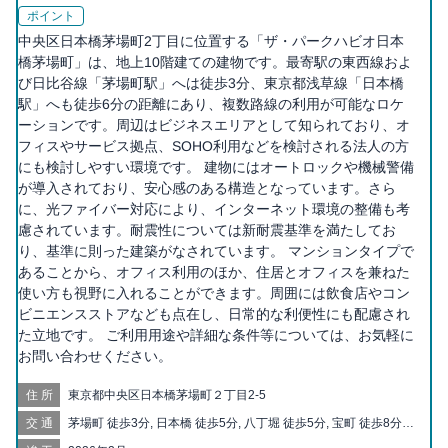
ポイント
中央区日本橋茅場町2丁目に位置する「ザ・パークハビオ日本
橋茅場町」は、地上10階建ての建物です。最寄駅の東西線およ
び日比谷線「茅場町駅」へは徒歩3分、東京都浅草線「日本橋
駅」へも徒歩6分の距離にあり、複数路線の利用が可能なロケ
ーションです。周辺はビジネスエリアとして知られており、オ
フィスやサービス拠点、SOHO利用などを検討される法人の方
にも検討しやすい環境です。 建物にはオートロックや機械警備
が導入されており、安心感のある構造となっています。さら
に、光ファイバー対応により、インターネット環境の整備も考
慮されています。耐震性については新耐震基準を満たしてお
り、基準に則った建築がなされています。 マンションタイプで
あることから、オフィス利用のほか、住居とオフィスを兼ねた
使い方も視野に入れることができます。周囲には飲食店やコン
ビニエンスストアなども点在し、日常的な利便性にも配慮され
た立地です。 ご利用用途や詳細な条件等については、お気軽に
お問い合わせください。
住所
東京都中央区日本橋茅場町２丁目2-5
交通
茅場町 徒歩3分, 日本橋 徒歩5分, 八丁堀 徒歩5分, 宝町 徒歩8分,
三越前 徒歩9分, 京橋 徒歩9分, 水天宮前 徒歩10分, 人形町 徒歩