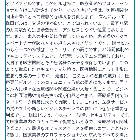
オフィスビルです。このビルは特に、医療業界のプロフェッシ
ョナル向けに設計されており、その立地と設備は、医療機関や
関連企業にとって理想的な環境を提供します。 立地において、
鎌田ビルは、交通の便が良いことで知られています。最寄り駅
の月島駅からは徒歩数分と、アクセスしやすい位置にありま
す。また、東京の中心部に位置しているため、患者様やビジネ
スパートナーが訪れやすい点も大きなメリットです。 鎌田ビル
のもう一つの特徴は、セキュリティの高さです。24時間体制の
セキュリティシステムと、入館管理システムを完備しており、
入居する医療機関とその患者様の安全を確保しています。この
ような徹底したセキュリティ対策は、医療機関にとって非常に
重要な要素の一つです。 最後に、このビルの独自の魅力は、医
療専門ビルとしてのコミュニティ形成の促進にあります。同じ
ビル内に様々な医療機関や関連企業が入居することで、ビジネ
スの相互連携や情報交換の場が自然と生まれ、医療業界内での
ネットワーク構築に大きく貢献します。これは、医療サービス
の質の向上や新しいビジネスチャンスの創出につながる重要な
利点です。 鎌田ビルは、その立地、設備、セキュリティ、そし
て医療業界内のコミュニティ促進という点で、医療機関や関連
企業にとって最適なオフィススペースを提供します。これらの
特徴は、医療業界のプロフェッショナルが求めるすべてを満た