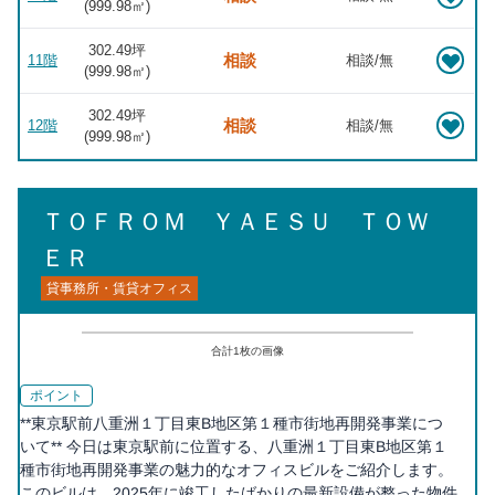
(
999.98
㎡)
302.49坪
相談
11階
相談/無
(
999.98
㎡)
302.49坪
相談
12階
相談/無
(
999.98
㎡)
ＴＯＦＲＯＭ ＹＡＥＳＵ ＴＯＷ
ＥＲ
貸事務所・賃貸オフィス
合計
1
枚の画像
ポイント
**東京駅前八重洲１丁目東B地区第１種市街地再開発事業につ
いて** 今日は東京駅前に位置する、八重洲１丁目東B地区第１
種市街地再開発事業の魅力的なオフィスビルをご紹介します。
このビルは、2025年に竣工したばかりの最新設備が整った物件