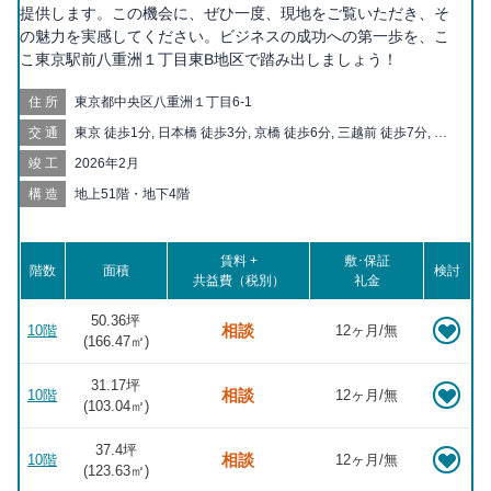
提供します。この機会に、ぜひ一度、現地をご覧いただき、そ
の魅力を実感してください。ビジネスの成功への第一歩を、こ
こ東京駅前八重洲１丁目東B地区で踏み出しましょう！
住所
東京都中央区八重洲１丁目6-1
交通
東京 徒歩1分, 日本橋 徒歩3分, 京橋 徒歩6分, 三越前 徒歩7分, 大
手町 徒歩7分, 宝町 徒歩7分, 茅場町 徒歩9分, 銀座一丁目 徒歩10
竣工
2026年2月
分, 二重橋前 徒歩10分, 八丁堀 徒歩11分, 有楽町 徒歩11分, 新日
本橋 徒歩12分, 銀座 徒歩13分, 日比谷 徒歩13分, 新富町 徒歩14
構造
地上51階・地下4階
分, 神田 徒歩15分, 人形町 徒歩15分, 東銀座 徒歩15分, 小伝馬町
徒歩16分, 水天宮前 徒歩17分, 築地 徒歩18分, 竹橋 徒歩20分, 淡
路町 徒歩20分
賃料 +
敷･保証
階数
面積
検討
共益費（税別）
礼金
50.36坪
相談
10階
12ヶ月/無
(
166.47
㎡)
31.17坪
相談
10階
12ヶ月/無
(
103.04
㎡)
37.4坪
相談
10階
12ヶ月/無
(
123.63
㎡)