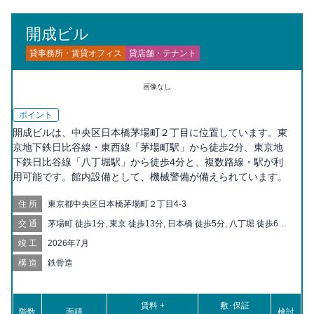
開成ビル
貸事務所・賃貸オフィス
貸店舗・テナント
画像なし
ポイント
開成ビルは、中央区日本橋茅場町２丁目に位置しています。東
京地下鉄日比谷線・東西線「茅場町駅」から徒歩2分、東京地
下鉄日比谷線「八丁堀駅」から徒歩4分と、複数路線・駅が利
用可能です。館内設備として、機械警備が備えられています。
住所
東京都中央区日本橋茅場町２丁目4-3
交通
茅場町 徒歩1分, 東京 徒歩13分, 日本橋 徒歩5分, 八丁堀 徒歩6分,
宝町 徒歩8分, 三越前 徒歩10分, 京橋 徒歩10分, 水天宮前 徒歩10
竣工
2026年7月
分, 人形町 徒歩11分, 新富町 徒歩13分, 銀座一丁目 徒歩14分, 大
手町 徒歩15分, 新日本橋 徒歩15分, 小伝馬町 徒歩16分, 築地 徒
構造
鉄骨造
歩16分, 東銀座 徒歩17分, 有楽町 徒歩17分, 銀座 徒歩18分, 浜町
徒歩18分, 東日本橋 徒歩18分, 馬喰横山 徒歩19分, 二重橋前 徒歩
19分, 神田 徒歩20分, 馬喰町 徒歩20分, 月島 徒歩20分
賃料 +
敷･保証
階数
面積
検討