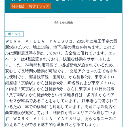
貸事務所・賃貸オフィス
合計
1
枚の画像
ポイント
ＷＯＲＫ ＶＩＬＬＡ ＹＡＥＳＵは、2026年に竣工予定の最
新鋭のビルで、地上13階、地下2階の構造を持ちます。このビ
ルは新耐震基準を満たしており、安全性に優れています。エレ
ベーターは4基設置されており、快適な移動をサポートしま
す。また、24時間利用可能で、機械警備が施されているため、
安心して長時間の活動が可能です。 交通アクセスの面でも非常
に便利です。都営浅草線「宝町駅」から徒歩2分、東京メトロ
銀座線「京橋駅」からは徒歩4分、JR各線および東京メトロ丸
ノ内線「東京駅」からは徒歩8分、さらに東京メトロ日比谷線
「八丁堀駅」から徒歩8分という立地条件は、多方面からのア
クセスが容易であることを示しています。 駐車場も完備されて
いるため、車での移動にも対応しています。周辺には飲食店や
商業施設が充実しており、利便性が高いエリアに位置していま
す。ＷＯＲＫ ＶＩＬＬＡ ＹＡＥＳＵは、あらゆるニーズに
応えることができる魅力的な選択肢となるでしょう。