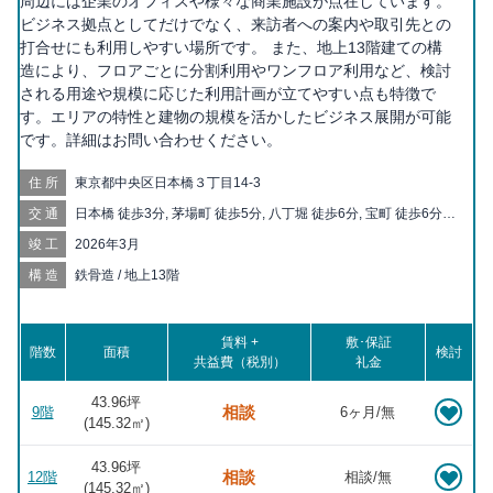
周辺には企業のオフィスや様々な商業施設が点在しています。
ビジネス拠点としてだけでなく、来訪者への案内や取引先との
打合せにも利用しやすい場所です。 また、地上13階建ての構
造により、フロアごとに分割利用やワンフロア利用など、検討
される用途や規模に応じた利用計画が立てやすい点も特徴で
す。エリアの特性と建物の規模を活かしたビジネス展開が可能
です。詳細はお問い合わせください。
住所
東京都中央区日本橋３丁目14-3
交通
日本橋 徒歩3分, 茅場町 徒歩5分, 八丁堀 徒歩6分, 宝町 徒歩6分,
京橋 徒歩7分, 三越前 徒歩8分, 東京 徒歩9分, 大手町 徒歩12分,
竣工
2026年3月
銀座一丁目 徒歩12分, 人形町 徒歩12分, 水天宮前 徒歩13分, 新富
町 徒歩13分, 新日本橋 徒歩13分, 有楽町 徒歩14分, 銀座 徒歩15
構造
鉄骨造 / 地上13階
分, 小伝馬町 徒歩15分, 二重橋前 徒歩16分, 東銀座 徒歩16分, 築
地 徒歩16分, 神田 徒歩17分, 日比谷 徒歩18分, 東日本橋 徒歩19
分, 浜町 徒歩19分, 馬喰横山 徒歩19分, 馬喰町 徒歩20分
賃料 +
敷･保証
階数
面積
検討
共益費（税別）
礼金
43.96坪
相談
9階
6ヶ月/無
(
145.32
㎡)
43.96坪
相談
12階
相談/無
(
145.32
㎡)