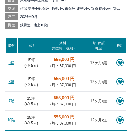
住所
東京都中央区銀座７丁目10-17
交通
汐留 徒歩4分, 銀座 徒歩5分, 東銀座 徒歩5分, 新橋 徒歩5分, 築地
市場 徒歩6分, 日比谷 徒歩8分, 有楽町 徒歩9分, 内幸町 徒歩9分,
竣工
2026年9月
銀座一丁目 徒歩9分, 築地 徒歩10分, 新富町 徒歩12分, 東京 徒歩
13分, 京橋 徒歩13分, 霞ヶ関 徒歩13分, 宝町 徒歩14分, 虎ノ門 徒
構造
鉄骨造 / 地上10階
歩15分, 二重橋前 徒歩16分, 御成門 徒歩17分, 桜田門 徒歩18分,
虎ノ門ヒルズ 徒歩18分, 八丁堀 徒歩18分, 大門 徒歩19分, モノレ
ール浜松町 徒歩19分, 浜松町 徒歩19分, 竹芝 徒歩20分
賃料 +
敷･保証
階数
面積
検討
共益費（税別）
礼金
555,000 円
15坪
5階
12ヶ月/無
(
49.5
㎡)
（坪：37,000 円）
555,000 円
15坪
6階
12ヶ月/無
(
49.5
㎡)
（坪：37,000 円）
555,000 円
15坪
7階
12ヶ月/無
(
49.5
㎡)
（坪：37,000 円）
555,000 円
15坪
10階
12ヶ月/無
(
49.5
㎡)
（坪：37,000 円）