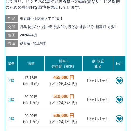
しており、ビジネスの成功と患者様への高品質なサービス提供
のための理想的な環境を実現しています。
住所
東京都中央区佃２丁目18-4
交通
月島 徒歩1分, 越中島 徒歩9分, 勝どき 徒歩12分, 新富町 徒歩15
分, 門前仲町 徒歩15分, 築地 徒歩15分, 八丁堀 徒歩16分, 豊洲 徒
竣工
2026年4月
歩17分, 茅場町 徒歩20分, 東銀座 徒歩20分
構造
鉄骨造 / 地上9階
賃料 +
敷･保証
階数
面積
検討
共益費（税別）
礼金
455,000 円
17.18坪
2階
10ヶ月/1ヶ月
(
56.81
㎡)
（坪：26,484 円）
510,000 円
20.92坪
3階
10ヶ月/1ヶ月
(
69.19
㎡)
（坪：24,378 円）
505,000 円
20.92坪
4階
10ヶ月/1ヶ月
(
69.19
㎡)
（坪：24,139 円）