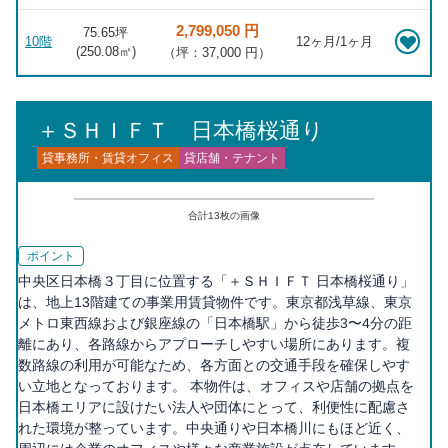
2,799,050 円
75.65坪
10階
12ヶ月/1ヶ月
(
250.08
㎡)
（坪：37,000 円）
＋ＳＨＩＦＴ 日本橋桜通り
貸事務所・賃貸オフィス
貸店舗・テナント
合計
13
枚の画像
ポイント
中央区日本橋３丁目に位置する「＋ＳＨＩＦＴ 日本橋桜通り」
は、地上13階建ての事業用賃貸物件です。東京都浅草線、東京
メトロ東西線および銀座線の「日本橋駅」から徒歩3〜4分の距
離にあり、各路線からアプローチしやすい場所にあります。複
数路線の利用が可能なため、各方面との交通手段を確保しやす
い立地となっております。 本物件は、オフィスや店舗の拠点を
日本橋エリアに設けたい法人や団体にとって、利便性に配慮さ
れた環境が整っています。中央通りや日本橋川にもほど近く、