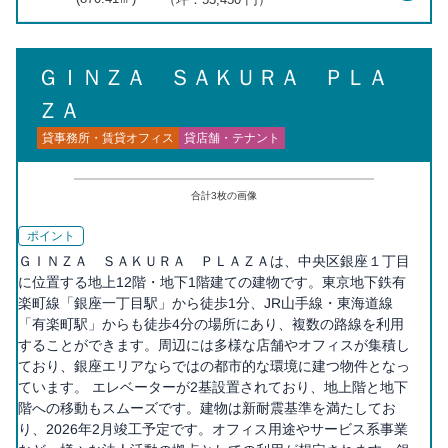
ＧＩＮＺＡ ＳＡＫＵＲＡ ＰＬＡ
ＺＡ
貸事務所・賃貸オフィス
貸店舗・テナント
合計
3
枚の画像
ポイント
ＧＩＮＺＡ ＳＡＫＵＲＡ ＰＬＡＺＡは、中央区銀座１丁目
に位置する地上12階・地下1階建ての建物です。東京地下鉄有
楽町線「銀座一丁目駅」から徒歩1分、JR山手線・東海道線
「有楽町駅」からも徒歩4分の場所にあり、複数の路線を利用
することができます。周辺には多様な店舗やオフィスが集積し
ており、銀座エリアならではの都市的な環境に建つ物件となっ
ています。 エレベーターが2基設置されており、地上階と地下
階への移動もスムーズです。建物は新耐震基準を満たしてお
り、2026年2月竣工予定です。オフィス用途やサービス系事業