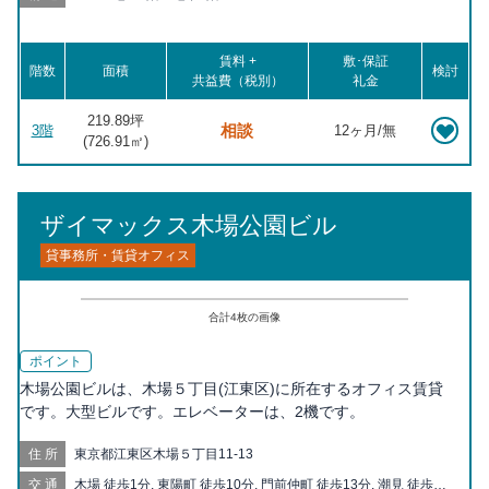
賃料 +
敷･保証
階数
面積
検討
共益費（税別）
礼金
219.89坪
相談
3階
12ヶ月/無
(
726.91
㎡)
ザイマックス木場公園ビル
貸事務所・賃貸オフィス
合計
4
枚の画像
ポイント
木場公園ビルは、木場５丁目(江東区)に所在するオフィス賃貸
です。大型ビルです。エレベーターは、2機です。
住所
東京都江東区木場５丁目11-13
交通
木場 徒歩1分, 東陽町 徒歩10分, 門前仲町 徒歩13分, 潮見 徒歩17