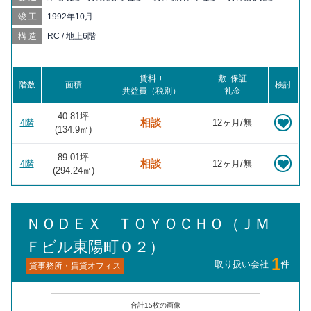
分, 越中島 徒歩18分, 清澄白河 徒歩19分
竣工
1992年10月
構造
RC / 地上6階
賃料 +
敷･保証
階数
面積
検討
共益費（税別）
礼金
40.81坪
相談
4階
12ヶ月/無
(
134.9
㎡)
89.01坪
相談
4階
12ヶ月/無
(
294.24
㎡)
ＮＯＤＥＸ ＴＯＹＯＣＨＯ（ＪＭ
Ｆビル東陽町０２）
1
取り扱い会社
件
貸事務所・賃貸オフィス
合計
15
枚の画像