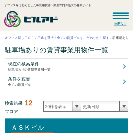
オフィスをはじめとした事業用賃貸不動産専門の最大の募集サイト
MENU
全ての賃貸ビルをこだわりから探す
駐車場ありの
オフィス探しＴＯＰ
用途を選択
駐車場ありの賃貸事業用
物件一覧
現在の検索条件
駐車場ありの賃貸事業用
一覧
条件を変更
全ての賃貸ビル
12
検索結果
フロア
ＡＳＫビル