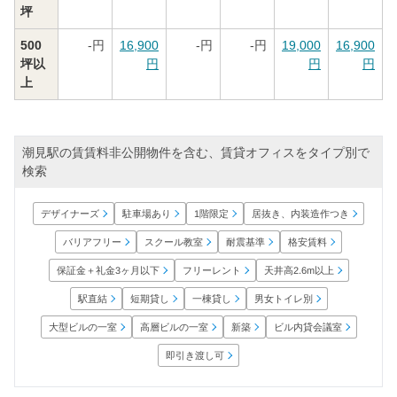
坪
500
-
円
16,900
-
円
-
円
19,000
16,900
坪以
円
円
円
上
潮見駅の賃賃料非公開物件を含む、賃貸オフィスをタイプ別で
検索
居抜き、内装造作つき
デザイナーズ
駐車場あり
1階限定
バリアフリー
スクール教室
耐震基準
格安賃料
保証金＋礼金3ヶ月以下
天井高2.6m以上
フリーレント
男女トイレ別
短期貸し
一棟貸し
駅直結
大型ビルの一室
高層ビルの一室
ビル内貸会議室
新築
即引き渡し可