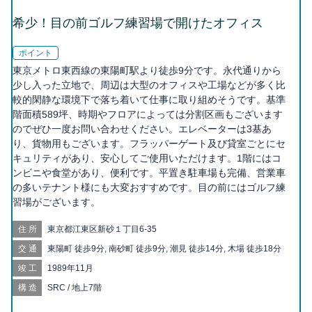
希少！目の前ゴルフ練習場で開けたオフィス
ポイント
東京メトロ東西線の東陽町駅より徒歩9分です。永代通りから
少し入った立地で、周辺は大型のオフィスや工場などが多く比
較的閑静な環境下で落ち着いて仕事に取り組めそうです。基準
階面積589坪、時期やフロアによっては分割区画もございます
のでぜひ一度お問い合わせください。エレベーターは3基あ
り、貨物用もございます。フラッパーゲート及び貸室ごとにセ
キュリティがあり、安心してご使用いただけます。1階にはコ
ンビニや食堂があり、便利です。平置き駐車場も完備、営業車
の多いテナント様にも大変おすすめです。目の前にはゴルフ練
習場がございます。
住所
東京都江東区新砂１丁目6-35
交通
東陽町 徒歩9分, 南砂町 徒歩9分, 潮見 徒歩14分, 木場 徒歩18分
竣工
1989年11月
構造
SRC / 地上7階