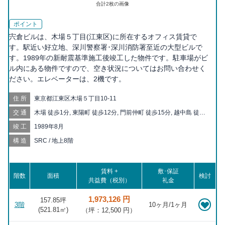
合計
2
枚の画像
ポイント
宍倉ビルは、木場５丁目(江東区)に所在するオフィス賃貸で
す。駅近い好立地、深川警察署･深川消防署至近の大型ビルで
す。1989年の新耐震基準施工後竣工した物件です。駐車場がビ
ル内にある物件ですので、空き状況についてはお問い合わせく
ださい。エレベーターは、2機です。
住所
東京都江東区木場５丁目10-11
交通
木場 徒歩1分, 東陽町 徒歩12分, 門前仲町 徒歩15分, 越中島 徒歩
17分, 潮見 徒歩18分, 清澄白河 徒歩19分
竣工
1989年8月
構造
SRC / 地上8階
賃料 +
敷･保証
階数
面積
検討
共益費（税別）
礼金
1,973,126 円
157.85坪
3階
10ヶ月/1ヶ月
(
521.81
㎡)
（坪：12,500 円）