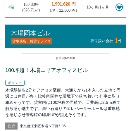
1,991,626 円
159.33坪
4階
10ヶ月/1ヶ月
(
526.71
㎡)
（坪：12,500 円）
木場岡本ビル
1
取り扱い会社
件
貸事務所・賃貸オフィス
合計
2
枚の画像
100坪超！木場エリアオフィスビル
ポイント
木場駅徒歩2分とアクセス至便。大通りから1本入った立地で周
辺には住居が多く比較的閑静な環境下で落ち着いて仕事に取り
組めそうです。貸室内は100坪程の面積で、天井高は2.5ｍ程で
解放感が魅力です。黒い石造りのエレベーターホールは重厚感
を感じさせ来客時の印象UPが狙えそうです。
住所
東京都江東区木場５丁目6-35