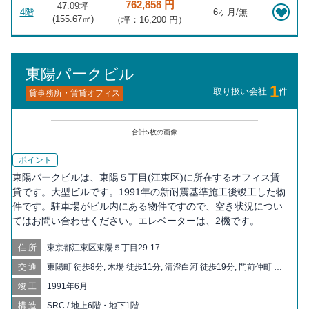
762,858 円
47.09坪
4階
6ヶ月/無
(
155.67
㎡)
（坪：16,200 円）
東陽パークビル
1
取り扱い会社
件
貸事務所・賃貸オフィス
合計
5
枚の画像
ポイント
東陽パークビルは、東陽５丁目(江東区)に所在するオフィス賃
貸です。大型ビルです。1991年の新耐震基準施工後竣工した物
件です。駐車場がビル内にある物件ですので、空き状況につい
てはお問い合わせください。エレベーターは、2機です。
住所
東京都江東区東陽５丁目29-17
交通
東陽町 徒歩8分, 木場 徒歩11分, 清澄白河 徒歩19分, 門前仲町 徒
歩19分, 潮見 徒歩20分
竣工
1991年6月
構造
SRC / 地上6階・地下1階