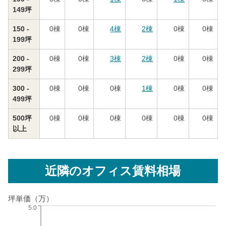
149坪
150 -
0
棟
0
棟
4
棟
2
棟
0
棟
0
棟
199坪
200 -
0
棟
0
棟
3
棟
2
棟
0
棟
0
棟
299坪
300 -
0
棟
0
棟
0
棟
1
棟
0
棟
0
棟
499坪
500坪
0
棟
0
棟
0
棟
0
棟
0
棟
0
棟
以上
近隣のオフィス賃料相場
坪単価（万）
5.0