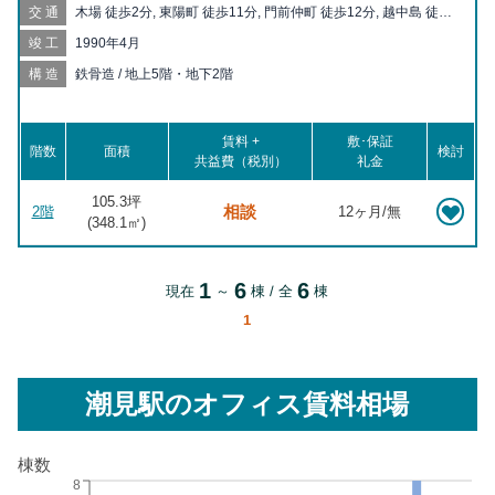
交通
木場 徒歩2分, 東陽町 徒歩11分, 門前仲町 徒歩12分, 越中島 徒歩
17分, 清澄白河 徒歩18分, 潮見 徒歩19分
竣工
1990年4月
構造
鉄骨造 / 地上5階・地下2階
賃料 +
敷･保証
階数
面積
検討
共益費（税別）
礼金
105.3坪
相談
2階
12ヶ月/無
(
348.1
㎡)
1
6
6
現在
～
棟 / 全
棟
1
潮見駅
のオフィス賃料相場
棟数
8