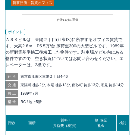
貸事務所・賃貸オフィス
合計
11
枚の画像
ポイント
ＡＳＫビルは、東陽２丁目(江東区)に所在するオフィス賃貸で
す。天高2.6ｍ P5.5万/台 床荷重300の大型ビルです。1989年
の新耐震基準施工後竣工した物件です。駐車場がビル内にある
物件ですので、空き状況についてはお問い合わせください。エ
レベーターは、2機です。
住所
東京都江東区東陽２丁目4-46
交通
東陽町 徒歩2分, 木場 徒歩13分, 南砂町 徒歩13分, 潮見 徒歩14分
竣工
1989年7月
構造
RC / 地上5階
賃料 +
敷･保証
階数
面積
検討
共益費（税別）
礼金