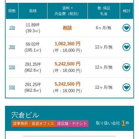
賃料 +
敷･保証
階数
面積
検討
共益費（税別）
礼金
11.89坪
相談
1階
6ヶ月/無
(
39.3
㎡)
1,062,360 円
59.02坪
3階
12ヶ月/無
(
195.1
㎡)
（坪：18,000 円）
5,242,500 円
291.25坪
5階
12ヶ月/無
(
962.8
㎡)
（坪：18,000 円）
5,242,500 円
291.25坪
5階
12ヶ月/無
(
962.8
㎡)
（坪：18,000 円）
宍倉ビル
1
取り扱い会社
件
貸事務所・賃貸オフィス
貸店舗・テナント