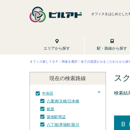
オフィスをはじめとした
駅・路線から探す
エリアから探す
全ての賃貸ビルをこだわりから探
オフィス探しＴＯＰ
用途を選択
ス
現在の検索
路線
検索結
中央区
八重洲/京橋/日本橋
銀座
築地駅周辺
Ｂ
八丁堀/茅場町/新川