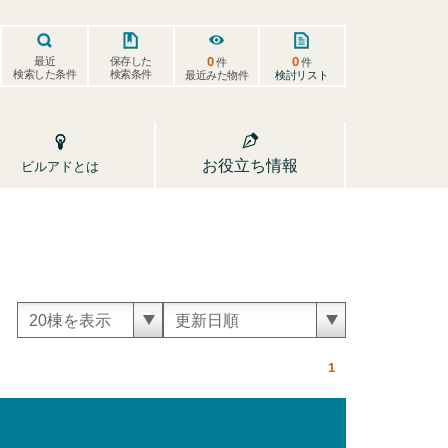
0
0
保存した
最近
件
件
検索した条件
検索条件
検討リスト
最近みた物件
お役立ち情報
ビルアドとは
1