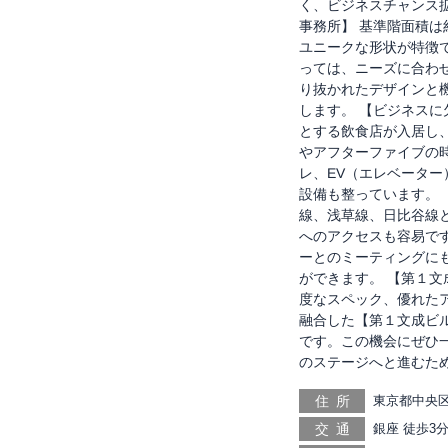
く、ビジネスチャンス
事務所】 基準階面積は
ユニークな形状が特徴
っては、ニーズに合わ
り抜かれたデザインと
します。 【ビジネスに
とする飲食店が入居し
やアフターファイブの
レ、EV（エレベータ
設備も整っています。 
線、浅草線、日比谷線
へのアクセスも容易で
ーとのミーティングに
ができます。 【第１文
度なスペック、優れた
融合した【第１文成ビ
です。この機会にぜひ
のステージへと進むた
住所
東京都中央区
交通
銀座 徒歩3分
宝町 徒歩7分