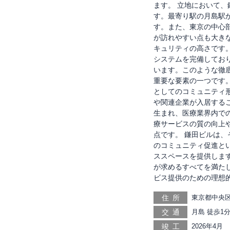
ます。 立地において
す。最寄り駅の月島駅
す。また、東京の中心
が訪れやすい点も大き
キュリティの高さです
システムを完備してお
います。このような徹
重要な要素の一つです
としてのコミュニティ
や関連企業が入居する
生まれ、医療業界内で
療サービスの質の向上
点です。 鎌田ビルは
のコミュニティ促進と
ススペースを提供しま
が求めるすべてを満た
ビス提供のための理想
住所
東京都中央区
交通
月島 徒歩1分
前仲町 徒歩1
竣工
2026年4月