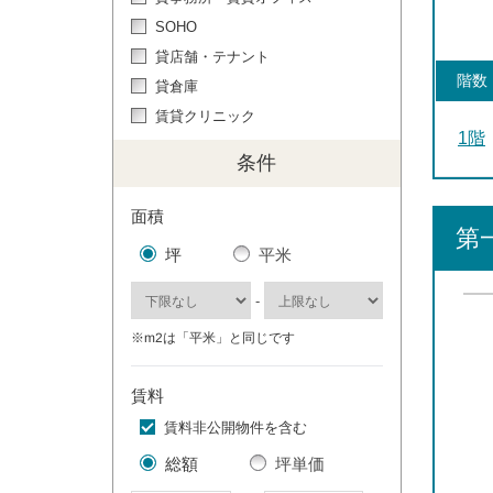
SOHO
貸店舗・テナント
階数
貸倉庫
賃貸クリニック
1階
条件
面積
第
坪
平米
-
※m2は「平米」と同じです
賃料
賃料非公開物件を含む
総額
坪単価