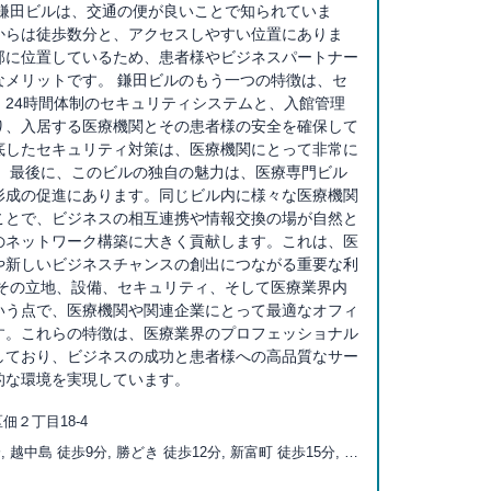
、鎌田ビルは、交通の便が良いことで知られていま
からは徒歩数分と、アクセスしやすい位置にありま
部に位置しているため、患者様やビジネスパートナー
なメリットです。 鎌田ビルのもう一つの特徴は、セ
。24時間体制のセキュリティシステムと、入館管理
り、入居する医療機関とその患者様の安全を確保して
底したセキュリティ対策は、医療機関にとって非常に
。 最後に、このビルの独自の魅力は、医療専門ビル
形成の促進にあります。同じビル内に様々な医療機関
ことで、ビジネスの相互連携や情報交換の場が自然と
のネットワーク構築に大きく貢献します。これは、医
や新しいビジネスチャンスの創出につながる重要な利
、その立地、設備、セキュリティ、そして医療業界内
いう点で、医療機関や関連企業にとって最適なオフィ
す。これらの特徴は、医療業界のプロフェッショナル
しており、ビジネスの成功と患者様への高品質なサー
的な環境を実現しています。
佃２丁目18-4
, 越中島 徒歩9分, 勝どき 徒歩12分, 新富町 徒歩15分, 門
5分, 築地 徒歩15分, 八丁堀 徒歩16分, 豊洲 徒歩17分,