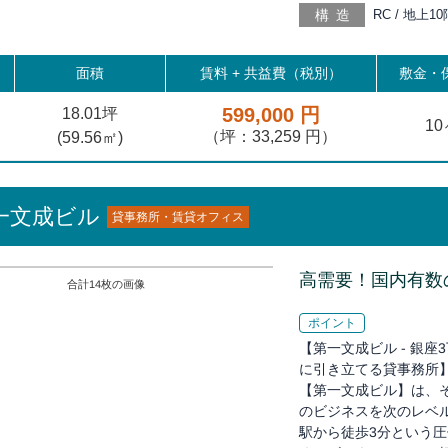
構造
RC / 地上10
分, 三越前 
歩19分, 浜
面積
賃料 +
共益費（税別）
敷金・保
599,000 円
18.01坪
1
（坪：33,259 円）
(
59.56
㎡)
一文成ビル
貸事務所・賃貸オフィス
高需要！国内有数
合計
14
枚の画像
ポイント
【第一文成ビル - 銀
に引き立てる貸事務所】
【第一文成ビル】は、
のビジネスを次のレベ
駅から徒歩3分という