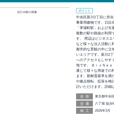
ポイント
合計
16
枚の画像
中央区新川2丁目に所在
事業用建物です。日比
「茅場町駅」および京
複数の駅や路線が利用
す。 周辺はビジネス
など様々な法人活動に
都市的な景観の中に立
いエリアです。新川2
へのアクセスもしやす
地です。 ＢｉｚＮｅｓ
通じて様々な用途での利
ます。新耐震基準を満
や拠点移転、拡張を検
討いただけます。詳細
住所
東京都中央区
交通
八丁堀 徒歩6
分, 新富町 
竣工
2026年3月
14分, 月島 