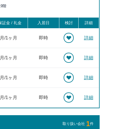
0分, 東銀座 徒歩20分
上9階
証金 / 礼金
入居日
検討
詳細
ヶ月/1ヶ月
即時
詳細
ヶ月/1ヶ月
即時
詳細
ヶ月/1ヶ月
即時
詳細
ヶ月/1ヶ月
即時
詳細
1
取り扱い会社
件