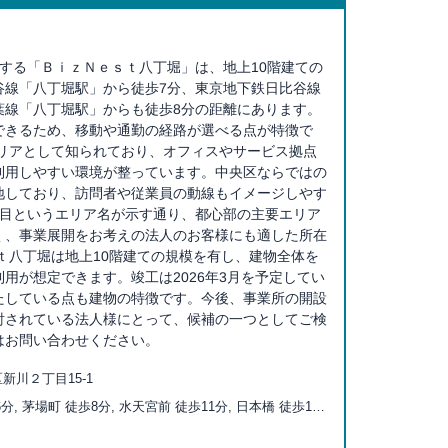
する「ＢｉｚＮｅｓｔ八丁堀」は、地上10階建ての
谷線「八丁堀駅」から徒歩7分、東京地下鉄日比谷線
葉線「八丁堀駅」からも徒歩8分の距離にあります。
できるため、移動や通勤の経路が選べる点が特徴で
エリアとして知られており、オフィスやサービス拠点
利用しやすい環境が整っています。中央区ならではの
地しており、訪問者や従業員の動線もイメージしやす
丁目というエリア名が示す通り、都心部の主要エリア
く、事業展開をお考えの法人のお客様にも適した所在
ｔ八丁堀は地上10階建ての規模を有し、建物全体を
用が想定できます。竣工は2026年3月を予定してい
たしている点も建物の特徴です。今後、事業所の開設
討されている法人様にとって、候補の一つとしてご検
はお問い合わせください。
新川２丁目15-1
分, 茅場町 徒歩8分, 水天宮前 徒歩11分, 日本橋 徒歩12
徒歩13分, 宝町 徒歩13分, 越中島 徒歩14分, 門前仲町 徒歩
徒歩15分, 人形町 徒歩15分, 京橋 徒歩15分, 築地 徒歩15