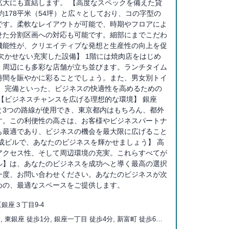
拡大にも直結します。 【高度なスペックを備えた貸
約178平米（54坪）と広々としており、コの字型の
です。柔軟なレイアウトが可能で、時期やフロアによ
せた分割区画への対応も可能です。細部にまでこだわ
機能性が、クリエイティブな発想と生産性の向上を促
欠かせない充実した設備】 1階には焼肉店をはじめ
、周辺にも多彩な店舗が立ち並びます。ランチタイム
時間を賑やかに彩ることでしょう。また、男女別トイ
ー）完備といった、ビジネスの快適性を高めるための
【ビジネスチャンスを広げる理想的な環境】 銀座
と3つの路線が使用でき、東京都内はもちろん、都外
す。この利便性の高さは、お客様やビジネスパートナ
も最適であり、ビジネスの機会を最大限に広げること
成ビルで、あなたのビジネスを輝かせましょう】 高
アクセス性、そして周辺環境の充実。これらすべてが
ル】は、あなたのビジネスを成功へと導く最高の選択
一度、お問い合わせください。あなたのビジネスが次
めの、最適なスペースをご提供します。
銀座３丁目9-4
, 東銀座 徒歩1分, 銀座一丁目 徒歩4分, 新富町 徒歩6分,
, 京橋 徒歩7分, 有楽町 徒歩8分, 築地 徒歩8分, 日比谷