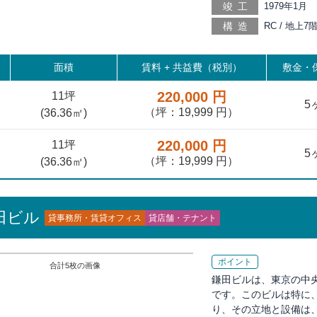
竣工
1979年1月
徒歩9分, 東
構造
RC / 地上
歩11分, 新
徒歩15分, 
門 徒歩20分
面積
賃料 +
共益費（税別）
敷金・保
220,000 円
11坪
5
（坪：19,999 円）
(
36.36
㎡)
220,000 円
11坪
5
（坪：19,999 円）
(
36.36
㎡)
田ビル
貸事務所・賃貸オフィス
貸店舗・テナント
ポイント
合計
5
枚の画像
鎌田ビルは、東京の中
です。このビルは特に
り、その立地と設備は