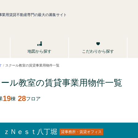
事業用賃貸不動産専門の最大の募集サイト
こだわりから探す
地図から探す
す
スクール教室の賃貸事業用物件一覧
クール教室の賃貸事業用
物件一覧
19
28
果
棟
フロア
ｉｚＮｅｓｔ八丁堀
貸事務所・賃貸オフィス