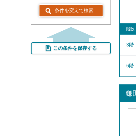
条件を変えて検索
階数
3階
この条件を保存する
6階
鎌