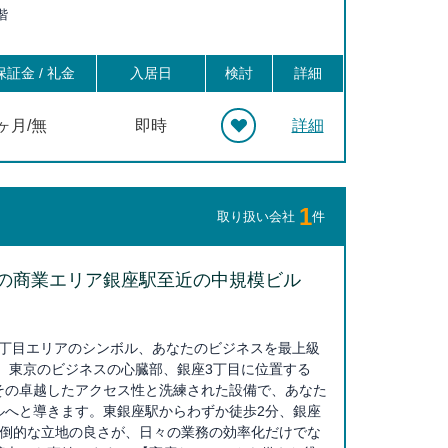
階
徒歩16分, 銀座一丁目 徒歩18分, 東京 徒歩19分, 東銀座 徒
町 徒歩20分, 清澄白河 徒歩20分
証金 / 礼金
入居日
検討
詳細
0ヶ月/無
即時
詳細
1
取り扱い会社
件
の商業エリア銀座駅至近の中規模ビル
座3丁目エリアのシンボル、あなたのビジネスを最上級
 東京のビジネスの心臓部、銀座3丁目に位置する
その卓越したアクセス性と洗練された設備で、あなた
ルへと導きます。東銀座駅からわずか徒歩2分、銀座
圧倒的な立地の良さが、日々の業務の効率化だけでな