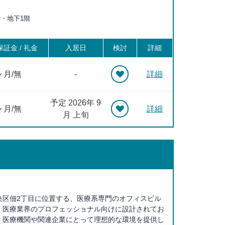
京 徒歩9分, 築地市場 徒歩10分, 汐留 徒歩10分, 八丁堀 徒
7階・地下1階
橋 徒歩12分, 二重橋前 徒歩14分, 内幸町 徒歩15分, 日本橋
茅場町 徒歩16分, 霞ヶ関 徒歩17分, 大手町 徒歩18分, 桜田
, 三越前 徒歩20分, 虎ノ門 徒歩20分
証金 / 礼金
入居日
検討
詳細
ヶ月/無
-
詳細
予定 2026年 9
ヶ月/無
詳細
月 上旬
央区佃2丁目に位置する、医療系専門のオフィスビル
、医療業界のプロフェッショナル向けに設計されてお
、医療機関や関連企業にとって理想的な環境を提供し