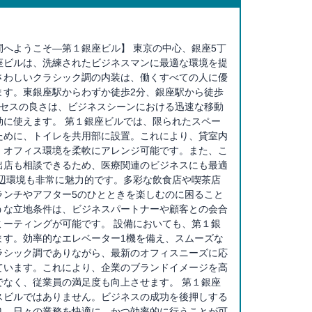
間へようこそ―第１銀座ビル】 東京の中心、銀座5丁
座ビルは、洗練されたビジネスマンに最適な環境を提
さわしいクラシック調の内装は、働くすべての人に優
ます。東銀座駅からわずか徒歩2分、銀座駅から徒歩
クセスの良さは、ビジネスシーンにおける迅速な移動
効に使えます。 第１銀座ビルでは、限られたスペー
ために、トイレを共用部に設置。これにより、貸室内
、オフィス環境を柔軟にアレンジ可能です。また、こ
出店も相談できるため、医療関連のビジネスにも最適
周辺環境も非常に魅力的です。多彩な飲食店や喫茶店
ランチやアフター5のひとときを楽しむのに困ること
うな立地条件は、ビジネスパートナーや顧客との会合
ミーティングが可能です。 設備においても、第１銀
ます。効率的なエレベーター1機を備え、スムーズな
ラシック調でありながら、最新のオフィスニーズに応
ています。これにより、企業のブランドイメージを高
でなく、従業員の満足度も向上させます。 第１銀座
スビルではありません。ビジネスの成功を後押しする
り、日々の業務を快適に、かつ効率的に行うことが可