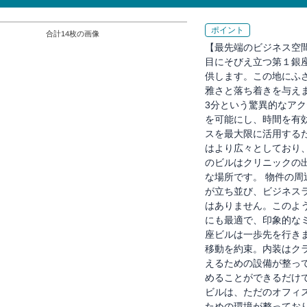
ポイント
合計
14
枚の画像
【最先端のビジネス空
目にそびえ立つ第１銀
供します。この地にふ
雅さと落ち着きを与え
3分という驚異的なア
を可能にし、時間を有
スを最大限に活用する
はより広々としており
のビルはクリニックの
な場所です。 物件の
が立ち並び、ビジネス
はありません。このよ
にも最適で、印象的な
座ビルは一歩先を行き
移動を約束。内装はク
えるための設備が整っ
めることができるだけ
ビルは、ただのオフィ
ための環境が整ってお