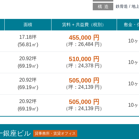
茅場町 徒歩2
構造
鉄骨造 / 地
面積
賃料 +
共益費（税別）
敷金・保
455,000 円
17.18坪
10
（坪：26,484 円）
(
56.81
㎡)
510,000 円
20.92坪
10
（坪：24,378 円）
(
69.19
㎡)
505,000 円
20.92坪
10
（坪：24,139 円）
(
69.19
㎡)
505,000 円
20.92坪
10
（坪：24,139 円）
(
69.19
㎡)
一銀座ビル
貸事務所・賃貸オフィス