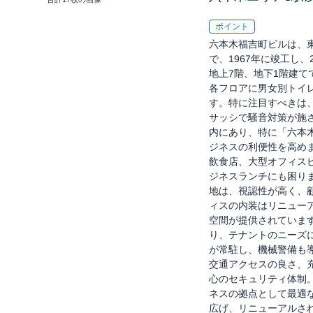
ポイント
六本木福吉町ビルは、
で、1967年に竣工し
地上7階、地下1階建て
各フロアに男女別トイ
す。特に注目すべきは
サッシで騒音対策が施
内にあり、特に「六本
ジネスの利便性を高め
飲食店、大型オフィス
ジネスランチにも困り
地は、視認性が高く、
ィスの内装はリニューア
空間が提供されていま
り、テナントのニーズ
が常駐し、機械警備も
交通アクセスの良さ、
心のセキュリティ体制
ネスの拠点として最適
広げ、リニューアルさ