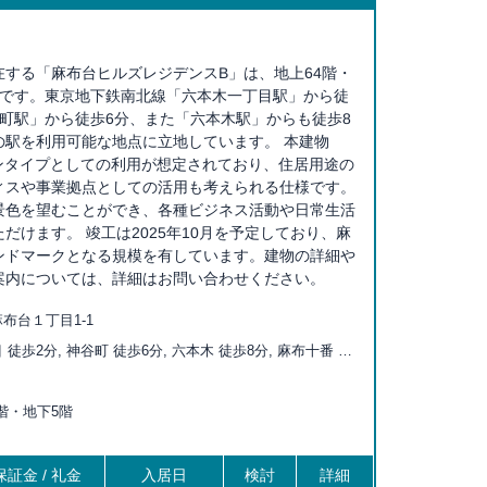
する「麻布台ヒルズレジデンスB」は、地上64階・
ルです。東京地下鉄南北線「六本木一丁目駅」から徒
町駅」から徒歩6分、また「六本木駅」からも徒歩8
の駅を利用可能な地点に立地しています。 本建物
ョンタイプとしての利用が想定されており、住居用途の
ィスや事業拠点としての活用も考えられる仕様です。
景色を望むことができ、各種ビジネス活動や日常生活
だけます。 竣工は2025年10月を予定しており、麻
ンドマークとなる規模を有しています。建物の詳細や
案内については、詳細はお問い合わせください。
布台１丁目1-1
徒歩2分, 神谷町 徒歩6分, 六本木 徒歩8分, 麻布十番 徒
ノ門ヒルズ 徒歩12分, 赤羽橋 徒歩12分, 溜池山王 徒歩13
歩13分, 御成門 徒歩15分, 乃木坂 徒歩16分, 国会議事堂前
64階・地下5階
虎ノ門 徒歩17分, 芝公園 徒歩17分, 赤坂見附 徒歩19分, 大
, 霞ヶ関 徒歩20分, 内幸町 徒歩20分
証金 / 礼金
入居日
検討
詳細