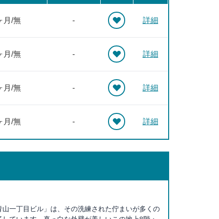
ヶ月/無
-
詳細
ヶ月/無
-
詳細
ヶ月/無
-
詳細
ヶ月/無
-
詳細
青山一丁目ビル」は、その洗練された佇まいが多くの
了しています。真っ白な外壁が美しいこの地上8階・