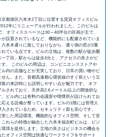
東京都港区六本木2丁目に位置する賃貸オフィスビル
、2012年にリニューアルが行われました。このビルは
で、オフィススペースは30～40坪台の区画が主で、
レが設置されているなど、機能的にも配慮されていま
、六本木通りに面しておりながら、通り側の窓が2重
されている点です。ビルの立地は、複数の駅が徒歩圏
木一丁目」駅からは徒歩3分と、アクセスの良さがビ
ます。 このビルの周辺は、コンビニエンスストアや
ビル内の店舗などが充実しており、日常の買い物やビ
ません。また、首都高速都心環状線のすぐ前という立
顧客の来訪時にも説明しやすい点が魅力です。 オフ
ルされており、天井高2.6メートル以上の開放的な
す。ビル内には有料の会議室や喫煙所が設けられてお
に応える設備が整っています。ビルの1階には管理人
導入されているため、セキュリティ面も安心です。
充実した周辺環境、機能的なオフィス空間、そして安
。これらの特徴が融合した六本木福吉町ビルは、ビジ
な環境を提供します。立地の良さはビジネスの機会を
れたオフィス空間は快適なワークライフをサポート