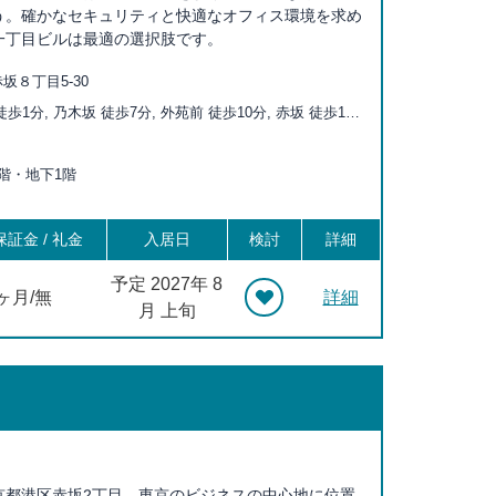
う。確かなセキュリティと快適なオフィス環境を求め
一丁目ビルは最適の選択肢です。
坂８丁目5-30
歩1分, 乃木坂 徒歩7分, 外苑前 徒歩10分, 赤坂 徒歩11
徒歩12分, 信濃町 徒歩13分, 赤坂見附 徒歩14分, 永田町 徒
本木一丁目 徒歩17分, 四ツ谷 徒歩17分, 国立競技場 徒歩
上8階・地下1階
山王 徒歩17分, 国会議事堂前 徒歩18分, 表参道 徒歩18分
証金 / 礼金
入居日
検討
詳細
予定 2027年 8
2ヶ月/無
詳細
月 上旬
京都港区赤坂2丁目、東京のビジネスの中心地に位置