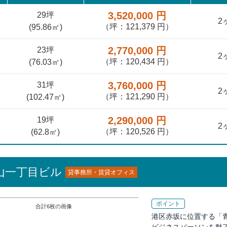
3,520,000 円
29坪
2
（坪：121,379 円）
(
95.86
㎡)
2,770,000 円
23坪
2
（坪：120,434 円）
(
76.03
㎡)
3,760,000 円
31坪
2
（坪：121,290 円）
(
102.47
㎡)
2,290,000 円
19坪
2
（坪：120,526 円）
(
62.8
㎡)
山一丁目ビル
貸事務所・賃貸オフィス
ポイント
合計
6
枚の画像
港区赤坂に位置する「
ビジネスパーソンを魅