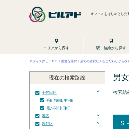
オフィスをはじめとした
駅・路線から探す
エリアから探す
全ての賃貸ビルをこだわりから探
オフィス探しＴＯＰ
用途を選択
男
現在の検索
路線
検索結
千代田区
番町/麹町/平河町
霞が関/永田町
港区
Ｓ
渋谷区
新橋/虎ノ門駅