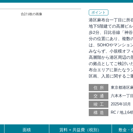
ポイント
合計
1
枚の画像
港区麻布台一丁目に所在
地下5階建ての高層ビ
歩2分、日比谷線「神谷
分の位置にあり、複数
は、SOHOやマンシ
みならず、小規模オフ
高層階から港区周辺の
の拠点としてご検討いた
布台エリアに新たなラ
区画、入居に関するご
住所
東京都港区麻
交通
六本木一丁目 
歩10分, 虎
竣工
2025年10月
分, 赤坂 徒
構造
RC / 地上
徒歩16分, 
門 徒歩20分
面積
賃料 +
共益費（税別）
敷金・保