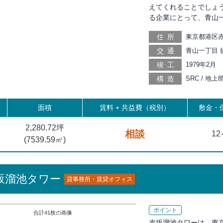
えてくれることでしょ
る企業にとって、青山
住所
東京都港区赤
交通
青山一丁目 徒
分, 六本木 
竣工
1979年2月
歩16分, 六
構造
SRC / 地
17分, 溜池
面積
賃料 +
共益費（税別）
敷金・保
2,280.72坪
相談
1
(
7539.59
㎡)
坂溜池タワー
貸事務所・賃貸オフィス
ポイント
合計
41
枚の画像
赤坂溜池タワーは、東