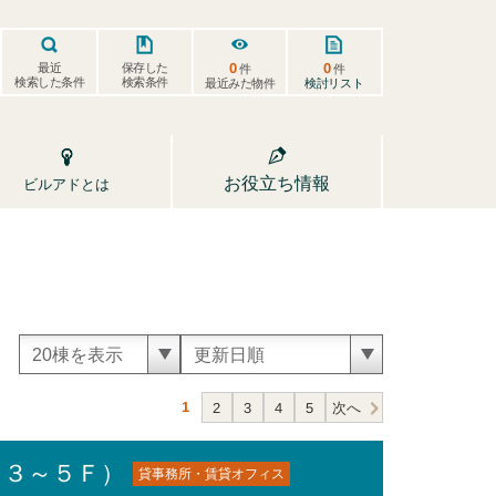
0
0
保存した
最近
件
件
検索した条件
検索条件
検討リスト
最近みた物件
お役立ち情報
ビルアドとは
1
次へ
2
3
4
5
・３～５Ｆ）
貸事務所・賃貸オフィス