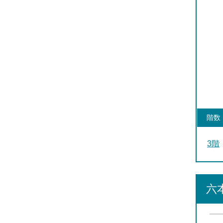
階数
3階
六