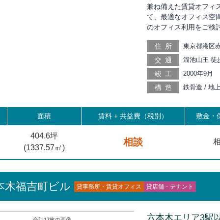
兼ね備えた賃貸オフィ
て、最適なオフィス空
のオフィス利用をご検
住所
東京都港区赤
交通
溜池山王 徒歩
歩5分, 六本
竣工
2000年9月
11分, 虎ノ
構造
鉄骨造 / 地
徒歩14分, 
麹町 徒歩18
四ツ谷 徒歩2
面積
賃料 +
共益費（税別）
敷金・保
404.6坪
相談
相
(
1337.57
㎡)
本木福吉町ビル
貸事務所・賃貸オフィス
貸店舗・テナント
六本木エリア3駅
合計
17
枚の画像