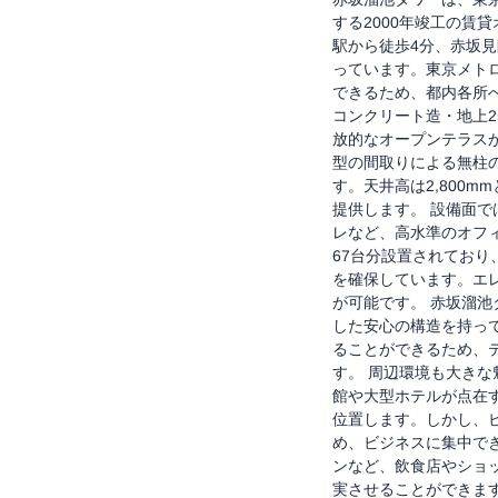
する2000年竣工の賃
駅から徒歩4分、赤坂
っています。東京メト
できるため、都内各所
コンクリート造・地上2
放的なオープンテラスが
型の間取りによる無柱
す。天井高は2,800
提供します。 設備面で
レなど、高水準のオフ
67台分設置されており
を確保しています。エ
が可能です。 赤坂溜
した安心の構造を持っ
ることができるため、
す。 周辺環境も大き
館や大型ホテルが点在
位置します。しかし、
め、ビジネスに集中で
ンなど、飲食店やショ
実させることができま