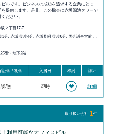
スビルです。ビジネスの成功を追求する企業にとっ
間を提供します。是非、この機会に赤坂溜池タワーで
討ください。
坂２丁目17-7
3分, 赤坂 徒歩4分, 赤坂見附 徒歩8分, 国会議事堂前 徒
木一丁目 徒歩8分, 永田町 徒歩10分, 虎ノ門ヒルズ 徒歩
門 徒歩12分, 神谷町 徒歩13分, 霞ヶ関 徒歩14分, 六本木
上25階・地下2階
乃木坂 徒歩15分, 桜田門 徒歩16分, 青山一丁目 徒歩17分,
分, 内幸町 徒歩19分, 半蔵門 徒歩19分, 御成門 徒歩20分,
0分
証金 / 礼金
入居日
検討
詳細
談/無
即時
詳細
1
取り扱い会社
件
以上利用可能なオフィスビル