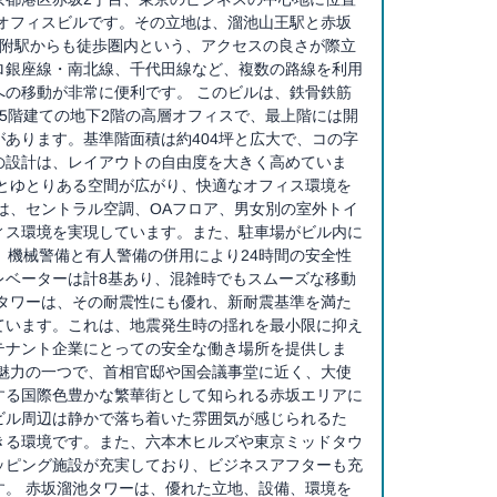
貸オフィスビルです。その立地は、溜池山王駅と赤坂
見附駅からも徒歩圏内という、アクセスの良さが際立
ロ銀座線・南北線、千代田線など、複数の路線を利用
への移動が非常に便利です。 このビルは、鉄骨鉄筋
5階建ての地下2階の高層オフィスで、最上階には開
あります。基準階面積は約404坪と広大で、コの字
の設計は、レイアウトの自由度を大きく高めていま
mmとゆとりある空間が広がり、快適なオフィス環境を
は、セントラル空調、OAフロア、男女別の室外トイ
ィス環境を実現しています。また、駐車場がビル内に
、機械警備と有人警備の併用により24時間の安全性
レベーターは計8基あり、混雑時でもスムーズな移動
池タワーは、その耐震性にも優れ、新耐震基準を満た
ています。これは、地震発生時の揺れを最小限に抑え
テナント企業にとっての安全な働き場所を提供しま
な魅力の一つで、首相官邸や国会議事堂に近く、大使
する国際色豊かな繁華街として知られる赤坂エリアに
ビル周辺は静かで落ち着いた雰囲気が感じられるた
きる環境です。また、六本木ヒルズや東京ミッドタウ
ッピング施設が充実しており、ビジネスアフターも充
す。 赤坂溜池タワーは、優れた立地、設備、環境を