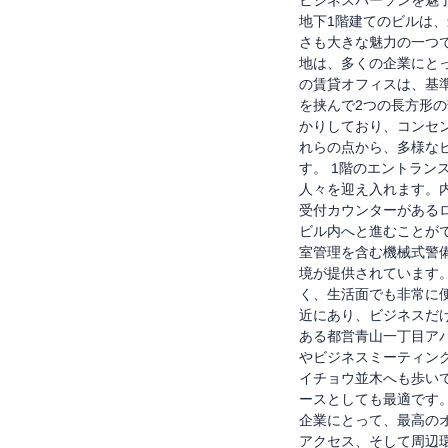
地下1階建てのビルは
さも大きな魅力の一つ
地は、多くの企業にと
の賃貸オフィスは、基準
を挟んで2つの長方形の
かりしており、コンセン
れらの点から、多様な
す。 1階のエントラン
人々を迎え入れます。
受付カウンターがある
ビル内へと進むことが
室管理を含む機械式警
境が提供されています
く、生活面でも非常に
近にあり、ビジネスだ
ある都営青山一丁目ア
やビジネスミーティン
イチョウ並木へも歩い
ースとしても最適です
企業にとって、最高の
アクセス、そして周辺