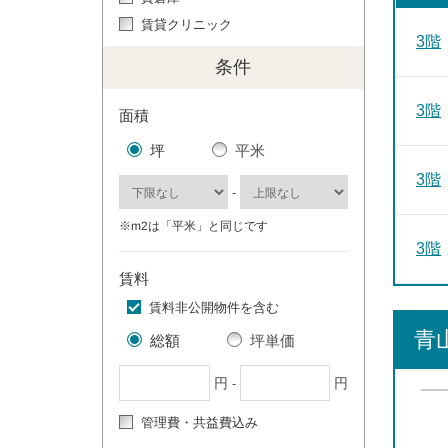
賃貸クリニック
3階
条件
3階
面積
坪
平米
3階
-
※m2は「平米」と同じです
3階
賃料
賃料非公開物件を含む
青
総額
坪単価
円
円
-
管理費・共益費込み