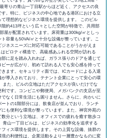
、最寄りの青山一丁目駅からほど近く、アクセスの良
です。特に、ビジネスの中心地である港区における立
って理想的なビジネス環境を提供します。 このビル
階約413坪という広々とした空間が特徴で、共用部
部屋が配置されています。床荷重は300kg/㎡としっ
ト容量も50VA/㎡と十分な設備が整っています。こ
ビジネスニーズに対応可能であることがうかがえま
スはピロティ構造で、高級感あふれる空間が訪れる
内部に足を踏み入れれば、ガラス張りのドアを通じて
ロビーが広がり、初めて訪れる人でも安心感を持って
できます。セキュリティ面では、ICカードによる入退
備が導入されており、テナント企業にとって安心の環
。 また、ビルの立地はただアクセスが良いだけでな
便利です。コンビニや郵便局、メガバンクの支店が至
けでなく日常生活にも困りません。さらに、向かいに
パートの1階部分には、飲食店が並んでおり、ランチ
グにも便利な環境が整っています。また、神宮外苑の
て数分という立地は、オフィスでの疲れを癒す散歩コ
。 青山一丁目ビルは、ビジネスの効率化を追求する
オフィス環境を提供します。その上質な設備、抜群の
環境の利便性は、企業活動をより一層豊かなものに変