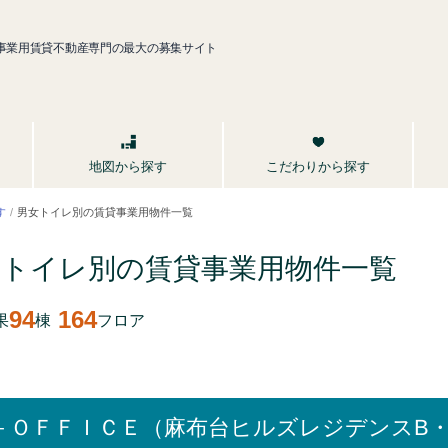
事業用賃貸不動産専門の最大の募集サイト
こだわりから探す
地図から探す
す
男女トイレ別の賃貸事業用物件一覧
女トイレ別の賃貸事業用
物件一覧
94
164
果
棟
フロア
－ＯＦＦＩＣＥ（麻布台ヒルズレジデンスB