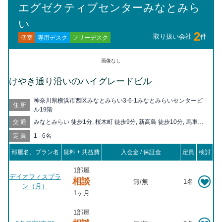
エグゼクティブセンターみなとみら
い
2
取り扱い会社
件
フリーデスク
専用デスク
個室
画像なし
けやき通り沿いのハイグレードビル
神奈川県横浜市西区みなとみらい3-6-1みなとみらいセンタービ
住所
ル19階
交通
みなとみらい 徒歩1分, 桜木町 徒歩9分, 新高島 徒歩10分, 馬車道
徒歩11分, 高島町 徒歩11分, 戸部 徒歩16分, 関内 徒歩17分, 横浜
定員
1 - 6名
徒歩17分, 日本大通り 徒歩18分, 日ノ出町 徒歩19分, 平沼橋 徒歩
20分, 神奈川 徒歩20分
部屋名、プラン名
賃料 + 共益費
入会金 / 保証金
定員
検討
1部屋
デイオフィスプラ
相談
無
/
無
1名
ン（月）
1ヶ月
1部屋