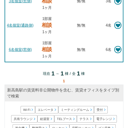
相談
3名個室(窓側)
無
/
無
3名
1ヶ月
1部屋
相談
4名個室(通路側)
無
/
無
4名
1ヶ月
1部屋
相談
6名個室(窓側)
無
/
無
6名
1ヶ月
1
1
1
現在
～
棟 / 全
棟
1
新高島駅の賃賃料非公開物件を含む、賃貸オフィスをタイプ別
で検索
ミーティングルーム
エレベータ
Wi-Fi
受付
共有ラウンジ
電子レンジ
TELブース
給湯室
テラス