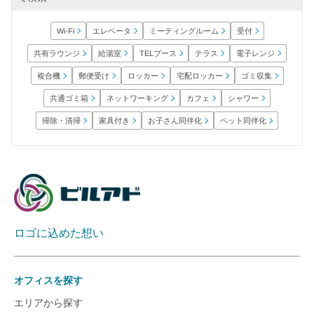
ミーティングルーム
エレベータ
Wi-Fi
受付
共有ラウンジ
電子レンジ
TELブース
給湯室
テラス
宅配ロッカー
郵便受け
ロッカー
ゴミ収集
複合機
ネットワーキング
共通ゴミ箱
シャワー
カフェ
お子さん同伴化
ペット同伴化
掃除・清掃
家具付き
ロゴに込めた想い
オフィスを探す
エリアから探す