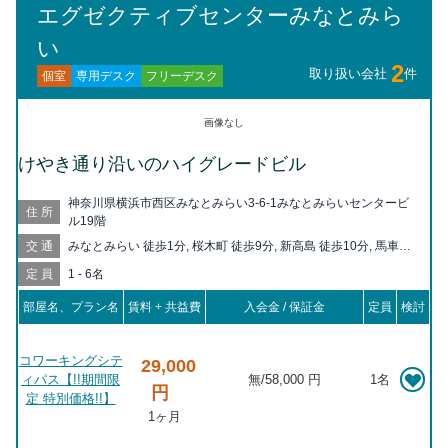
エグゼクティブセンターみなとみら
い
2
取り扱い会社
件
フリーデスク
専用デスク
個室
画像なし
けやき通り沿いのハイグレードビル
神奈川県横浜市西区みなとみらい3-6-1みなとみらいセンタービ
住所
ル19階
交通
みなとみらい 徒歩1分, 桜木町 徒歩9分, 新高島 徒歩10分, 馬車道
徒歩11分, 高島町 徒歩11分, 戸部 徒歩16分, 関内 徒歩17分, 横浜
定員
1 - 6名
徒歩17分, 日本大通り 徒歩18分, 日ノ出町 徒歩19分, 平沼橋 徒歩
20分, 神奈川 徒歩20分
部屋名、プラン名
賃料 + 共益費
入会金 / 保証金
定員
検討
コワーキングシテ
29,000
ィパス【!!期間限
無
/
58,000 円
1名
円
定 特別価格!!】
1ヶ月