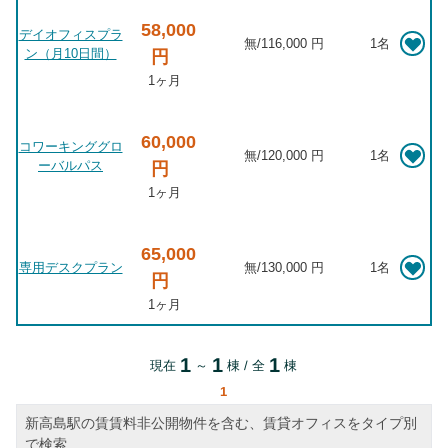
58,000
デイオフィスプラ
無
/
116,000 円
1名
ン（月10日間）
円
1ヶ月
60,000
コワーキンググロ
無
/
120,000 円
1名
ーバルパス
円
1ヶ月
65,000
専用デスクプラン
無
/
130,000 円
1名
円
1ヶ月
1
1
1
現在
～
棟 / 全
棟
1
新高島駅の賃賃料非公開物件を含む、賃貸オフィスをタイプ別
で検索