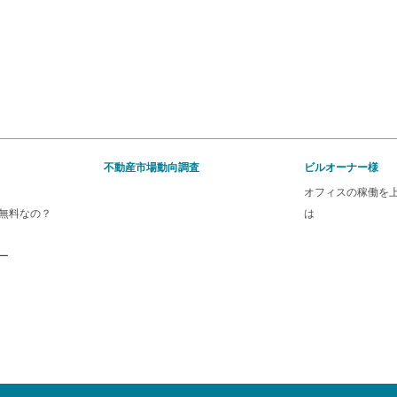
不動産市場動向調査
ビルオーナー様
オフィスの稼働を
無料なの？
は
ー