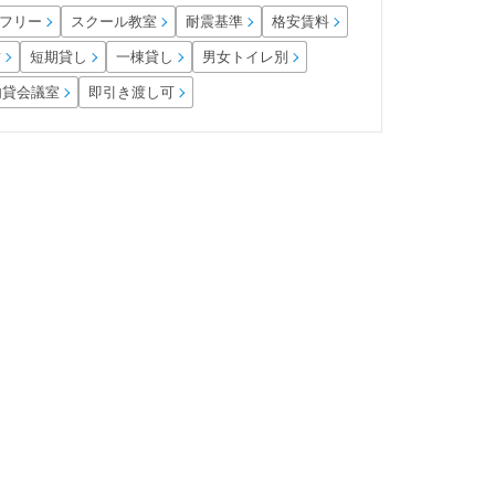
フリー
スクール教室
耐震基準
格安賃料
男女トイレ別
短期貸し
一棟貸し
結
内貸会議室
即引き渡し可