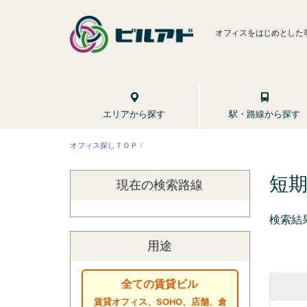
オフィスをはじめとした
駅・路線から探す
エリアから探す
オフィス探しＴＯＰ
短
現在の検索
路線
検索結
用途
全ての賃貸ビル
賃貸オフィス、SOHO、店舗、倉