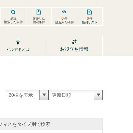
0
0
保存した
最近
件
件
検索した条件
検索条件
検討リスト
最近みた物件
お役立ち情報
ビルアドとは
フィスをタイプ別で検索