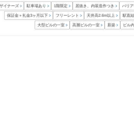
居抜き、内装造作つき
ザイナーズ
バリア
駐車場あり
1階限定
保証金＋礼金3ヶ月以下
天井高2.6m以上
フリーレント
駅直
大型ビルの一室
高層ビルの一室
ビル
新築