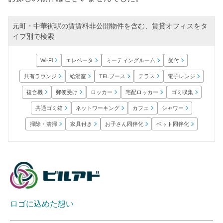
元町・中華街駅の賃賃料非公開物件を含む、賃貸オフィスをタ
イプ別で検索
ミーティングルーム
エレベータ
Wi-Fi
受付
共有ラウンジ
電子レンジ
TELブース
給湯室
テラス
宅配ロッカー
郵便受け
ロッカー
ゴミ収集
複合機
ネットワーキング
共通ゴミ箱
シャワー
カフェ
お子さん同伴化
ペット同伴化
掃除・清掃
家具付き
ロゴに込めた想い