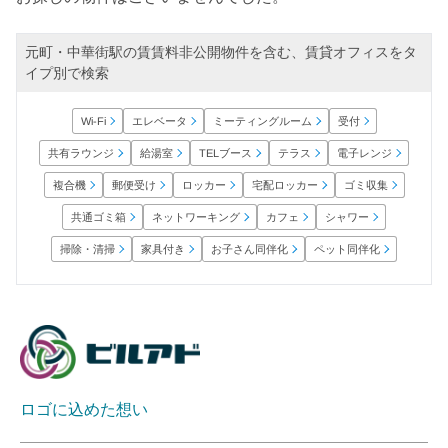
元町・中華街駅の賃賃料非公開物件を含む、賃貸オフィスをタ
イプ別で検索
ミーティングルーム
エレベータ
Wi-Fi
受付
共有ラウンジ
電子レンジ
TELブース
給湯室
テラス
宅配ロッカー
郵便受け
ロッカー
ゴミ収集
複合機
ネットワーキング
共通ゴミ箱
シャワー
カフェ
お子さん同伴化
ペット同伴化
掃除・清掃
家具付き
ロゴに込めた想い