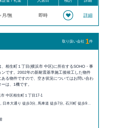
証金 / 礼金
入居日
検討
詳細
ヶ月/無
即時
詳細
1
取り扱い会社
件
、相生町１丁目(横浜市 中区)に所在するSOHO・事
ンです。2002年の新耐震基準施工後竣工した物件
にある物件ですので、空き状況についてはお問い合わ
ターは、1機です。
市 中区相生町１丁目17-1
, 日本大通り 徒歩3分, 馬車道 徒歩7分, 石川町 徒歩9分,
 徒歩10分, 桜木町 徒歩12分, 元町・中華街 徒歩12分,
15分, みなとみらい 徒歩18分, 阪東橋 徒歩20分
階