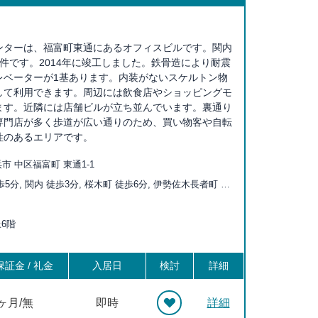
ンターは、福富町東通にあるオフィスビルです。関内
件です。2014年に竣工しました。鉄骨造により耐震
レベーターが1基あります。内装がないスケルトン物
して利用できます。周辺には飲食店やショッピングモ
ます。近隣には店舗ビルが立ち並んでいます。裏通り
専門店が多く歩道が広い通りのため、買い物客や自転
性のあるエリアです。
市 中区福富町 東通1-1
5分, 関内 徒歩3分, 桜木町 徒歩6分, 伊勢佐木長者町 徒
道 徒歩9分, 黄金町 徒歩12分, 阪東橋 徒歩12分, 日本大通
, 石川町 徒歩16分, みなとみらい 徒歩17分, 吉野町 徒歩
上6階
 徒歩20分, 戸部 徒歩20分
証金 / 礼金
入居日
検討
詳細
0ヶ月/無
即時
詳細