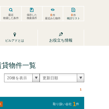
0
0
保存した
最近
件
件
検索した条件
検索条件
検討リスト
最近みた物件
お役立ち情報
ビルアドとは
賃貸
物件一覧
1
1
取り扱い会社
件
ス