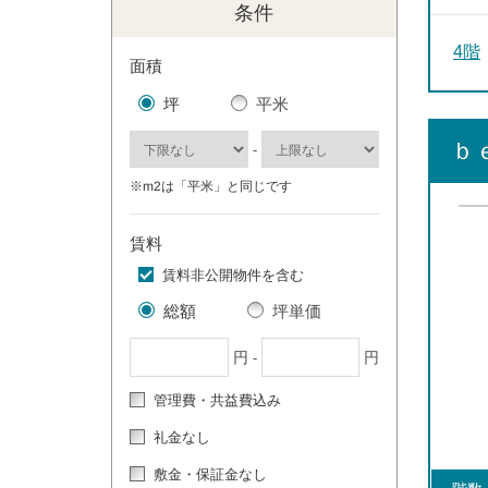
条件
4階
面積
坪
平米
ｂ
-
※m2は「平米」と同じです
賃料
賃料非公開物件を含む
総額
坪単価
円
円
-
管理費・共益費込み
礼金なし
敷金・保証金なし