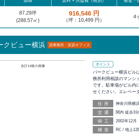
面積
賃料 +
共益費（税別）
敷金・保
916,546 円
87.29坪
4
（坪：10,499 円）
(
288.57
㎡)
ークビュー横浜
貸事務所・賃貸オフィス
ポイント
合計
14
枚の画像
パークビュー横浜ビルは
務所利用相談のマンショ
です。駐車場がビル内
せください。エレベー
住所
神奈川県横浜
交通
関内 徒歩3分
伊勢佐木長者町
竣工
2002年12月
日ノ出町 徒歩
構造
RC / 地上12