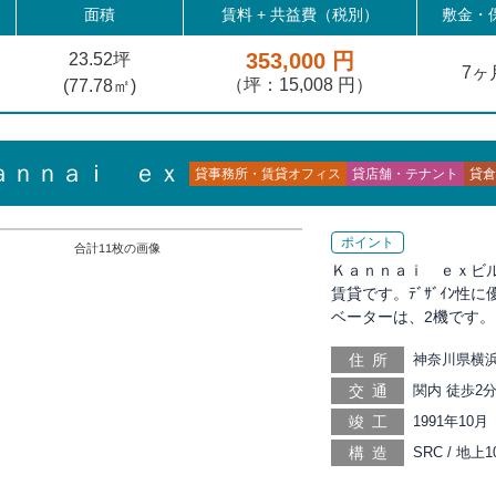
面積
賃料 +
共益費（税別）
敷金・保
353,000 円
23.52坪
7ヶ
（坪：15,008 円）
(
77.78
㎡)
ａｎｎａｉ ｅｘ
貸事務所・賃貸オフィス
貸店舗・テナント
貸倉
ポイント
合計
11
枚の画像
Ｋａｎｎａｉ ｅｘビル
賃貸です。ﾃﾞｻﾞｲﾝ
ベーターは、2機です。
住所
神奈川県横浜
交通
関内 徒歩2分
7分, 日本大
竣工
1991年10月
橋 徒歩16分
構造
SRC / 地
街 徒歩17分