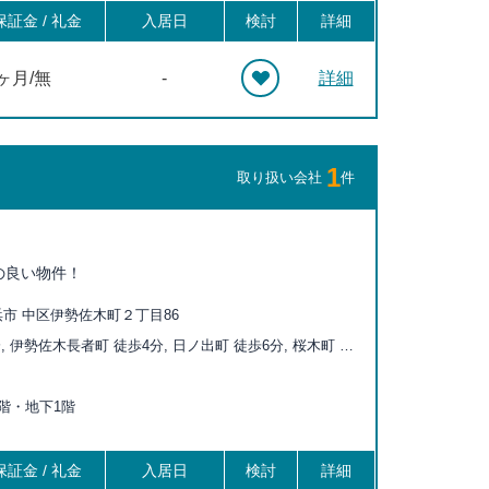
証金 / 礼金
入居日
検討
詳細
0ヶ月/無
-
詳細
1
取り扱い会社
件
の良い物件！
市 中区伊勢佐木町２丁目86
, 伊勢佐木長者町 徒歩4分, 日ノ出町 徒歩6分, 桜木町 徒
橋 徒歩10分, 黄金町 徒歩11分, 馬車道 徒歩11分, 日本大
分, 石川町 徒歩14分, 吉野町 徒歩18分, みなとみらい 徒
上7階・地下1階
証金 / 礼金
入居日
検討
詳細