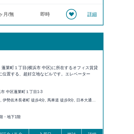
0ヶ月/無
即時
詳細
蓬莱町１丁目(横浜市 中区)に所在するオフィス賃貸
前に位置する、超好立地なビルです。エレベーター
市 中区蓬莱町１丁目1-3
, 伊勢佐木長者町 徒歩4分, 馬車道 徒歩9分, 日本大通り
木町 徒歩10分, 石川町 徒歩10分, 日ノ出町 徒歩11分, 阪
分, 黄金町 徒歩15分, 元町・中華街 徒歩17分, みなとみ
上9階・地下1階
分