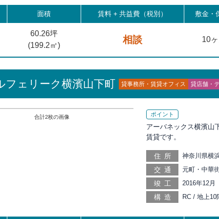
面積
賃料 +
共益費（税別）
敷金・保
60.26坪
相談
10
(
199.2
㎡)
ルフェリーク横濱山下町
貸事務所・賃貸オフィス
貸店舗・
ポイント
合計
2
枚の画像
アーバネックス横濱山下
賃貸です。
住所
神奈川県横浜市
交通
元町・中華街 
歩11分, 馬
竣工
2016年12月
分
構造
RC / 地上10