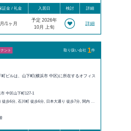
証金 / 礼金
入居日
検討
詳細
予定 2026年
ヶ月/1ヶ月
詳細
10月 上旬
1
取り扱い会社
件
テナント
町ビルは、山下町(横浜市 中区)に所在するオフィス
 中区山下町127-1
徒歩6分, 石川町 徒歩6分, 日本大通り 徒歩7分, 関内 徒
車道 徒歩15分, 伊勢佐木長者町 徒歩15分, 桜木町 徒歩20
階