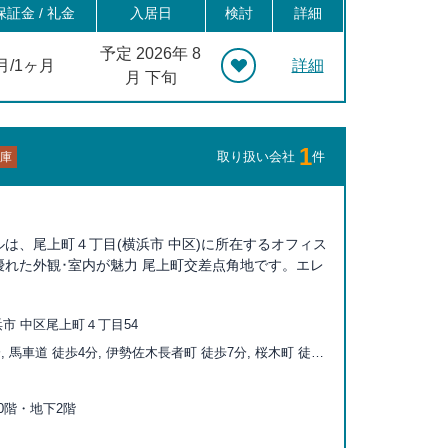
証金 / 礼金
入居日
検討
詳細
予定 2026年 8
月/1ヶ月
詳細
月 下旬
1
取り扱い会社
件
庫
は、尾上町４丁目(横浜市 中区)に所在するオフィス
性に優れた外観･室内が魅力 尾上町交差点角地です。エレ
市 中区尾上町４丁目54
, 馬車道 徒歩4分, 伊勢佐木長者町 徒歩7分, 桜木町 徒歩
通り 徒歩8分, 日ノ出町 徒歩10分, 石川町 徒歩12分, 阪東
, みなとみらい 徒歩16分, 黄金町 徒歩17分, 元町・中華
上10階・地下2階