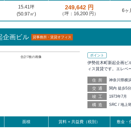
249,642 円
15.41坪
6ヶ
（坪：16,200 円）
(
50.97
㎡)
起企画ビル
貸事務所・賃貸オフィス
ポイント
合計
7
枚の画像
伊勢佐木町新起企画ビル
ィス賃貸です。エレベ
住所
神奈川県横浜
交通
関内 徒歩5分
歩9分, 阪東
竣工
1973年7月
通り 徒歩14
構造
SRC / 地
歩20分
面積
賃料 +
共益費（税別）
敷金・保