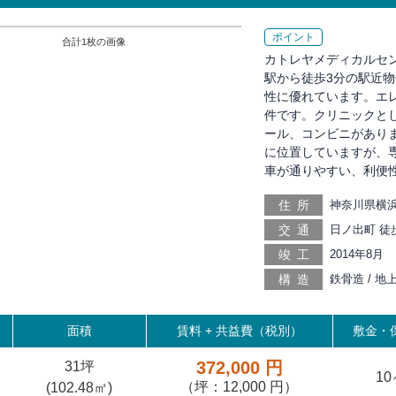
ポイント
合計
1
枚の画像
カトレヤメディカルセ
駅から徒歩3分の駅近物
性に優れています。エ
件です。クリニックと
ール、コンビニがあり
に位置していますが、
車が通りやすい、利便
住所
神奈川県横浜
交通
日ノ出町 徒歩
歩7分, 馬車
竣工
2014年8月
り 徒歩13分
構造
鉄骨造 / 地
19分, 高島町
面積
賃料 +
共益費（税別）
敷金・保
372,000 円
31坪
1
（坪：12,000 円）
(
102.48
㎡)