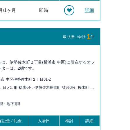
月/1ヶ月
即時
詳細
1
取り扱い会社
件
は、伊勢佐木町２丁目(横浜市 中区)に所在するオフ
ーターは、2機です。
市 中区伊勢佐木町２丁目81-2
, 日ノ出町 徒歩6分, 伊勢佐木長者町 徒歩3分, 桜木町 徒
橋 徒歩10分, 黄金町 徒歩10分, 馬車道 徒歩12分, 日本大
分, 石川町 徒歩15分, 吉野町 徒歩17分, みなとみらい 徒
上9階・地下1階
証金 / 礼金
入居日
検討
詳細