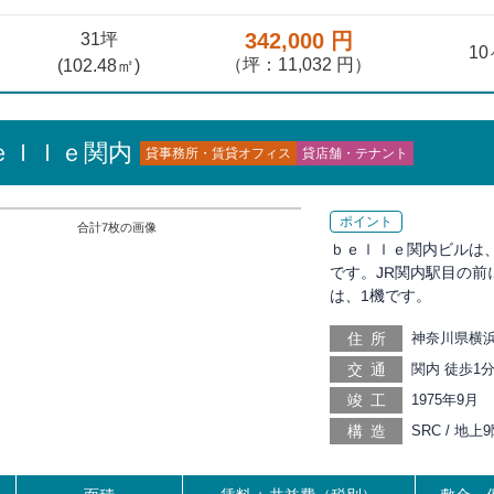
342,000 円
31坪
1
（坪：11,032 円）
(
102.48
㎡)
ｅｌｌｅ関内
貸事務所・賃貸オフィス
貸店舗・テナント
ポイント
合計
7
枚の画像
ｂｅｌｌｅ関内ビルは、
です。JR関内駅目の
は、1機です。
住所
神奈川県横浜
交通
関内 徒歩1分
徒歩9分, 桜
竣工
1975年9月
東橋 徒歩14
構造
SRC / 地
らい 徒歩19