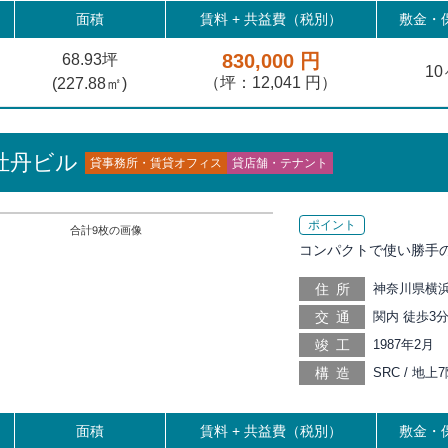
面積
賃料 +
共益費（税別）
敷金・保
830,000 円
68.93坪
1
（坪：12,041 円）
(
227.88
㎡)
牡丹ビル
貸事務所・賃貸オフィス
貸店舗・テナント
ポイント
合計
9
枚の画像
コンパクトで使い勝手
住所
神奈川県横浜
交通
関内 徒歩3分
歩8分, 阪東
竣工
1987年2月
通り 徒歩14
構造
SRC / 地
歩19分
面積
賃料 +
共益費（税別）
敷金・保