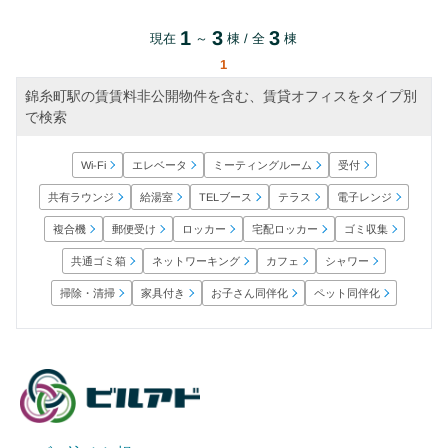
1
3
3
現在
～
棟 / 全
棟
1
錦糸町駅の賃賃料非公開物件を含む、賃貸オフィスをタイプ別
で検索
ミーティングルーム
エレベータ
Wi-Fi
受付
共有ラウンジ
電子レンジ
TELブース
給湯室
テラス
宅配ロッカー
郵便受け
ロッカー
ゴミ収集
複合機
ネットワーキング
共通ゴミ箱
シャワー
カフェ
お子さん同伴化
ペット同伴化
掃除・清掃
家具付き