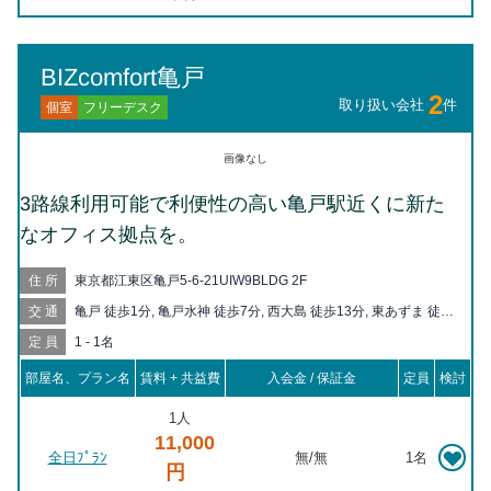
BIZcomfort亀戸
2
取り扱い会社
件
フリーデスク
個室
画像なし
3路線利用可能で利便性の高い亀戸駅近くに新た
なオフィス拠点を。
住所
東京都江東区亀戸5-6-21UIW9BLDG 2F
交通
亀戸 徒歩1分, 亀戸水神 徒歩7分, 西大島 徒歩13分, 東あずま 徒歩
14分, 錦糸町 徒歩14分, 大島 徒歩14分, 小村井 徒歩17分, 住吉 徒
定員
1 - 1名
歩18分, 平井 徒歩20分, 押上 徒歩20分
部屋名、プラン名
賃料 + 共益費
入会金 / 保証金
定員
検討
1人
11,000
全日ﾌﾟﾗﾝ
無
/
無
1名
円