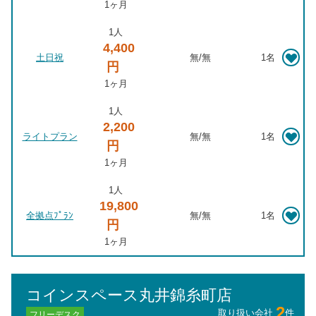
1ヶ月
1人
4,400
土日祝
無
/
無
1名
円
1ヶ月
1人
2,200
ライトプラン
無
/
無
1名
円
1ヶ月
1人
19,800
全拠点ﾌﾟﾗﾝ
無
/
無
1名
円
1ヶ月
コインスペース丸井錦糸町店
2
取り扱い会社
件
フリーデスク