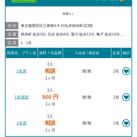
画像なし
住所
東京都墨田区江東橋3-9-10丸井錦糸町店3階
交通
錦糸町 徒歩3分, 住吉 徒歩8分, 菊川 徒歩12分, 亀戸 徒歩14分, 西
大島 徒歩16分, 押上 徒歩17分, 両国 徒歩19分, 森下 徒歩19分
定員
1 - 2名
部屋名、プラン名
賃料 + 共益費
入会金 / 保証金
定員
検討
1人
相談
2名席
無
/
無
2名
1ヶ月
1人
500 円
1名個室
無
/
無
1名
1ヶ月
1人
相談
1名席
無
/
無
1名
1ヶ月