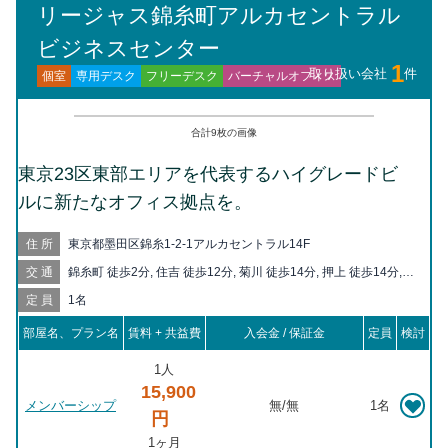
リージャス錦糸町アルカセントラル
ビジネスセンター
1
取り扱い会社
件
バーチャルオフィス
フリーデスク
専用デスク
個室
合計
9
枚の画像
東京23区東部エリアを代表するハイグレードビ
ルに新たなオフィス拠点を。
住所
東京都墨田区錦糸1-2-1アルカセントラル14F
交通
錦糸町 徒歩2分, 住吉 徒歩12分, 菊川 徒歩14分, 押上 徒歩14分,
亀戸 徒歩16分, 両国 徒歩16分, 本所吾妻橋 徒歩18分, とうきょう
定員
1名
スカイツリー 徒歩19分, 森下 徒歩19分, 西大島 徒歩20分
部屋名、プラン名
賃料 + 共益費
入会金 / 保証金
定員
検討
1人
15,900
メンバーシップ
無
/
無
1名
円
1ヶ月