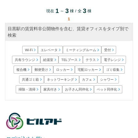
1
3
3
現在
～
棟 / 全
棟
1
目黒駅の賃賃料非公開物件を含む、賃貸オフィスをタイプ別で
検索
ミーティングルーム
エレベータ
Wi-Fi
受付
共有ラウンジ
電子レンジ
TELブース
給湯室
テラス
宅配ロッカー
郵便受け
ロッカー
ゴミ収集
複合機
ネットワーキング
共通ゴミ箱
シャワー
カフェ
お子さん同伴化
ペット同伴化
掃除・清掃
家具付き