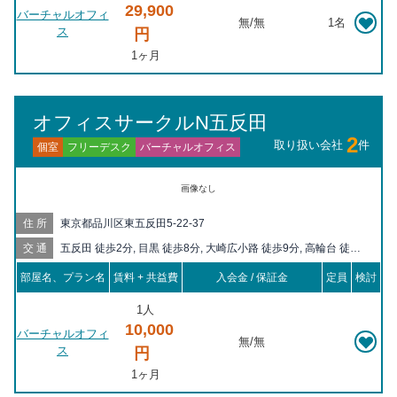
29,900
バーチャルオフィ
無
/
無
1名
ス
円
1ヶ月
オフィスサークルN五反田
2
取り扱い会社
件
バーチャルオフィス
フリーデスク
個室
画像なし
住所
東京都品川区東五反田5-22-37
交通
五反田 徒歩2分, 目黒 徒歩8分, 大崎広小路 徒歩9分, 高輪台 徒歩
10分, 不動前 徒歩10分, 大崎 徒歩13分, 白金台 徒歩14分, 戸越銀
部屋名、プラン名
賃料 + 共益費
入会金 / 保証金
定員
検討
座 徒歩19分, 品川 徒歩19分, 戸越 徒歩20分
1人
10,000
バーチャルオフィ
無
/
無
ス
円
1ヶ月