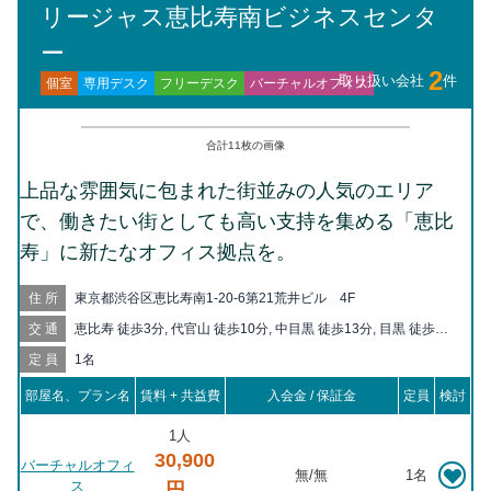
リージャス恵比寿南ビジネスセンタ
ー
2
取り扱い会社
件
バーチャルオフィス
フリーデスク
専用デスク
個室
合計
11
枚の画像
上品な雰囲気に包まれた街並みの人気のエリア
で、働きたい街としても高い支持を集める「恵比
寿」に新たなオフィス拠点を。
住所
東京都渋谷区恵比寿南1-20-6第21荒井ビル 4F
交通
恵比寿 徒歩3分, 代官山 徒歩10分, 中目黒 徒歩13分, 目黒 徒歩15
分, 広尾 徒歩17分, 白金台 徒歩19分
定員
1名
部屋名、プラン名
賃料 + 共益費
入会金 / 保証金
定員
検討
1人
30,900
バーチャルオフィ
無
/
無
1名
ス
円