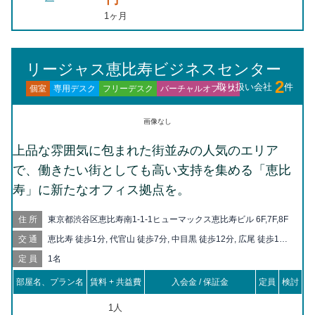
1ヶ月
リージャス恵比寿ビジネスセンター
2
取り扱い会社
件
バーチャルオフィス
フリーデスク
専用デスク
個室
画像なし
上品な雰囲気に包まれた街並みの人気のエリア
で、働きたい街としても高い支持を集める「恵比
寿」に新たなオフィス拠点を。
住所
東京都渋谷区恵比寿南1-1-1ヒューマックス恵比寿ビル 6F,7F,8F
交通
恵比寿 徒歩1分, 代官山 徒歩7分, 中目黒 徒歩12分, 広尾 徒歩16
分, 渋谷 徒歩17分, 目黒 徒歩19分
定員
1名
部屋名、プラン名
賃料 + 共益費
入会金 / 保証金
定員
検討
1人