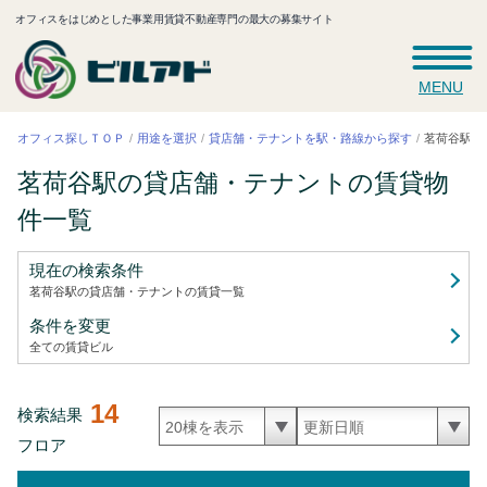
オフィスをはじめとした事業用賃貸不動産専門の最大の募集サイト
MENU
茗荷谷駅の
貸店舗・テナントを駅・路線から探す
オフィス探しＴＯＰ
用途を選択
茗荷谷駅の貸店舗・テナントの賃貸
物
件一覧
現在の検索条件
茗荷谷駅の貸店舗・テナントの賃貸
一覧
条件を変更
全ての賃貸ビル
14
検索結果
フロア