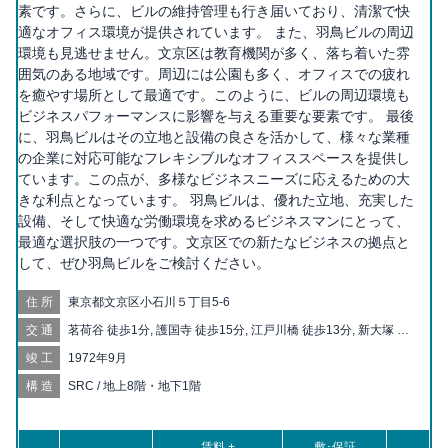
素です。さらに、ビルの維持管理も行き届いており、清潔で快
適なオフィス環境が提供されています。 また、羽鳥ビルの周辺
環境も見逃せません。文京区は教育機関が多く、落ち着いた雰
囲気のある地域です。周辺には公園も多く、オフィスでの疲れ
を癒やす場所として最適です。このように、ビルの周辺環境も
ビジネスパフォーマンスに影響を与える重要な要素です。 最後
に、羽鳥ビルはその立地と設備の良さを活かして、様々な業種
の企業に対応可能なフレキシブルなオフィススペースを提供し
ています。この点が、多様なビジネスニーズに応えるための大
きな利点となっています。 羽鳥ビルは、優れた立地、充実した
設備、そして快適な労働環境を求めるビジネスマンにとって、
最適な選択肢の一つです。文京区での新たなビジネスの拠点と
して、ぜひ羽鳥ビルをご検討ください。
住所
東京都文京区小石川５丁目5-6
交通
茗荷谷 徒歩1分, 護国寺 徒歩15分, 江戸川橋 徒歩13分, 新大塚 徒
歩15分, 千石 徒歩17分, 白山 徒歩18分, 神楽坂 徒歩20分
竣工
1972年9月
構造
SRC / 地上8階・地下1階
賃料 +
敷･保証