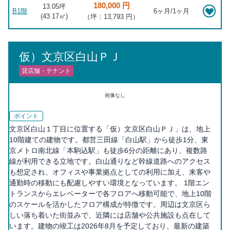
180,000 円
13.05坪
B1階
6ヶ月/1ヶ月
(
43.17
㎡)
（坪：13,793 円）
仮）文京区白山ＰＪ
貸店舗・テナント
画像なし
ポイント
文京区白山１丁目に位置する「仮）文京区白山ＰＪ」は、地上
10階建ての建物です。都営三田線「白山駅」から徒歩1分、東
京メトロ南北線「本駒込駅」も徒歩6分の距離にあり、複数路
線が利用できる立地です。白山通りなど幹線道路へのアクセス
も想定され、オフィスや事業拠点としての利用に加え、来客や
通勤時の移動にも配慮しやすい環境となっています。 1階エン
トランスからエレベーターで各フロアへ移動可能で、地上10階
のスケールを活かしたフロア構成が特徴です。周辺は文京区ら
しい落ち着いた街並みで、近隣には店舗や公共施設も点在して
います。建物の竣工は2026年8月を予定しており、最新の建築