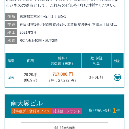
ビジネスの拠点として、これらのビルをぜひご検討ください。
住所
東京都文京区小石川１丁目5-1
交通
春日 徒歩1分, 後楽園 徒歩2分, 水道橋 徒歩9分, 本郷三丁目 徒歩
10分, 東大前 徒歩11分, 飯田橋 徒歩13分, 白山 徒歩14分, 根津 徒
竣工
2021年3月
歩18分, 本駒込 徒歩18分, 御茶ノ水 徒歩19分, 茗荷谷 徒歩20分,
九段下 徒歩20分, 江戸川橋 徒歩20分
構造
RC / 地上40階・地下2階
賃料 +
敷･保証
階数
面積
検討
共益費（税別）
礼金
717,000 円
26.29坪
2階
3ヶ月/無
(
86.9
㎡)
（坪：27,272 円）
南大塚ビル
1
取り扱い会社
件
貸事務所・賃貸オフィス
貸店舗・テナント
合計
16
枚の画像