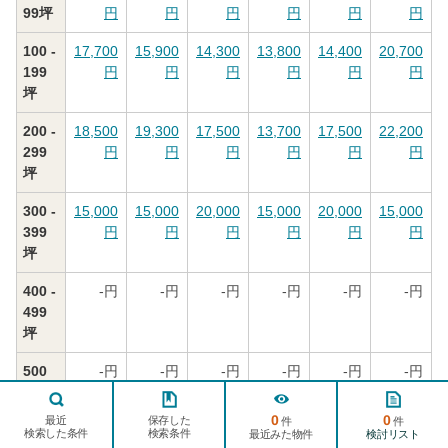
99坪
円
円
円
円
円
円
100 -
17,700
15,900
14,300
13,800
14,400
20,700
199
円
円
円
円
円
円
坪
200 -
18,500
19,300
17,500
13,700
17,500
22,200
299
円
円
円
円
円
円
坪
300 -
15,000
15,000
20,000
15,000
20,000
15,000
399
円
円
円
円
円
円
坪
400 -
-
円
-
円
-
円
-
円
-
円
-
円
499
坪
500
-
円
-
円
-
円
-
円
-
円
-
円
坪以
ページ
上
TOPへ
0
0
保存した
最近
件
件
検索した条件
検索条件
検討リスト
最近みた物件