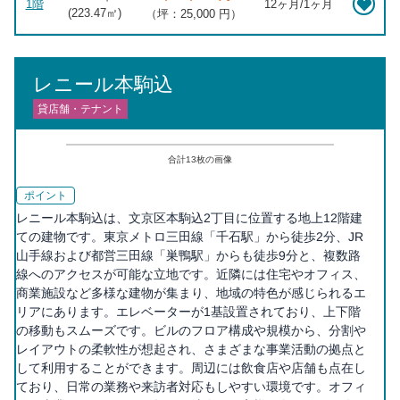
1階
12ヶ月/1ヶ月
(
223.47
㎡)
（坪：25,000 円）
レニール本駒込
貸店舗・テナント
合計
13
枚の画像
ポイント
レニール本駒込は、文京区本駒込2丁目に位置する地上12階建
ての建物です。東京メトロ三田線「千石駅」から徒歩2分、JR
山手線および都営三田線「巣鴨駅」からも徒歩9分と、複数路
線へのアクセスが可能な立地です。近隣には住宅やオフィス、
商業施設など多様な建物が集まり、地域の特色が感じられるエ
リアにあります。エレベーターが1基設置されており、上下階
の移動もスムーズです。ビルのフロア構成や規模から、分割や
レイアウトの柔軟性が想起され、さまざまな事業活動の拠点と
して利用することができます。周辺には飲食店や店舗も点在し
ており、日常の業務や来訪者対応もしやすい環境です。オフィ