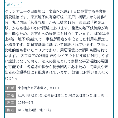
ポイント
グランデューク目白坂は、文京区水道2丁目に位置する事業用
賃貸建物です。東京地下鉄有楽町線「江戸川橋駅」から徒歩6
分、丸ノ内線「茗荷谷駅」からは徒歩13分、東西線「神楽坂
駅」からも徒歩19分の距離にあります。複数の地下鉄路線が利
用可能なため、各方面への移動にも対応しています。 建物は地
上4階、地下1階建てで、事務所用途を中心とした利用を想定し
た構造です。新耐震基準に基づいて建設されています。立地は
比較的落ち着いたエリアであり、周辺環境との調和も図られて
います。 各フロアの利用計画やレイアウトに柔軟に対応しやす
い設計となっており、法人の拠点として多様な事業活動の展開
が可能です。各路線の駅から徒歩圏内にあるため、従業員や来
訪者の交通手段にも配慮されています。 詳細はお問い合わせく
ださい。
住所
東京都文京区水道２丁目17-1
交通
江戸川橋 徒歩6分, 茗荷谷 徒歩13分, 神楽坂 徒歩19分, 飯田橋 徒
歩13分, 牛込神楽坂 徒歩13分, 後楽園 徒歩14分, 春日 徒歩15分,
竣工
1986年9月
護国寺 徒歩17分, 早稲田 徒歩19分, 水道橋 徒歩20分
構造
RC / 地上4階・地下1階