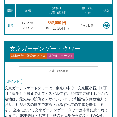
賃料 +
敷･保証
階数
面積
検討
共益費（税別）
礼金
352,000 円
19.25坪
1階
4ヶ月/無
(
63.65
㎡)
（坪：18,284 円）
文京ガーデンゲートタワー
貸事務所・賃貸オフィス
貸店舗・テナント
合計
15
枚の画像
ポイント
文京ガーデンゲートタワーは、東京の中心、文京区小石川１丁
目に誕生した最新のオフィスビルです。2023年に竣工したこの
建物は、最先端の設備とデザイン、そして利便性を兼ね備えて
おり、ビジネスの世界で求められるすべての要素を提供しま
す。 立地において文京ガーデンゲートタワーは非常に恵まれて
います。JR中央線・都営地下鉄の春日駅から徒歩わずか1分、