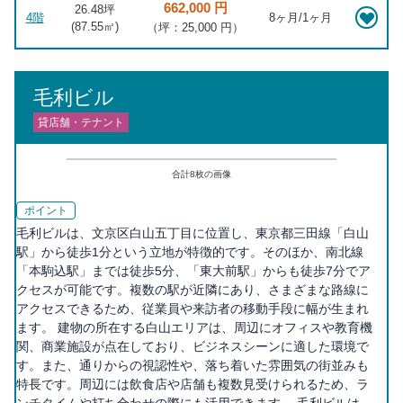
662,000 円
26.48坪
4階
8ヶ月/1ヶ月
(
87.55
㎡)
（坪：25,000 円）
毛利ビル
貸店舗・テナント
合計
8
枚の画像
ポイント
毛利ビルは、文京区白山五丁目に位置し、東京都三田線「白山
駅」から徒歩1分という立地が特徴的です。そのほか、南北線
「本駒込駅」までは徒歩5分、「東大前駅」からも徒歩7分でア
クセスが可能です。複数の駅が近隣にあり、さまざまな路線に
アクセスできるため、従業員や来訪者の移動手段に幅が生まれ
ます。 建物の所在する白山エリアは、周辺にオフィスや教育機
関、商業施設が点在しており、ビジネスシーンに適した環境で
す。また、通りからの視認性や、落ち着いた雰囲気の街並みも
特長です。周辺には飲食店や店舗も複数見受けられるため、ラ