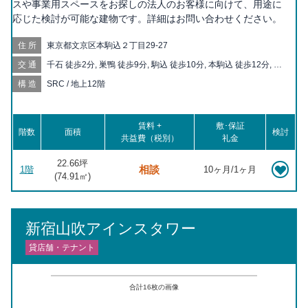
スや事業用スペースをお探しの法人のお客様に向けて、用途に
応じた検討が可能な建物です。詳細はお問い合わせください。
住所
東京都文京区本駒込２丁目29-27
交通
千石 徒歩2分, 巣鴨 徒歩9分, 駒込 徒歩10分, 本駒込 徒歩12分, 白
山 徒歩14分, 新大塚 徒歩17分, 大塚駅前 徒歩18分, 大塚 徒歩18
構造
SRC / 地上12階
分, 茗荷谷 徒歩18分
賃料 +
敷･保証
階数
面積
検討
共益費（税別）
礼金
22.66坪
相談
1階
10ヶ月/1ヶ月
(
74.91
㎡)
新宿山吹アインスタワー
貸店舗・テナント
合計
16
枚の画像