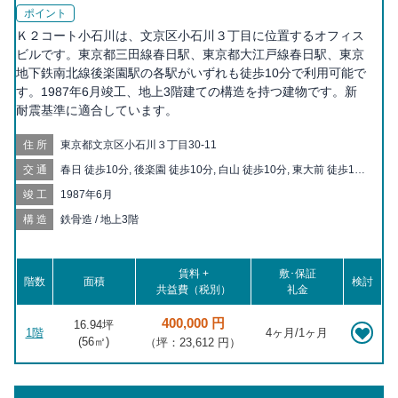
ポイント
Ｋ２コート小石川は、文京区小石川３丁目に位置するオフィス
ビルです。東京都三田線春日駅、東京都大江戸線春日駅、東京
地下鉄南北線後楽園駅の各駅がいずれも徒歩10分で利用可能で
す。1987年6月竣工、地上3階建ての構造を持つ建物です。新
耐震基準に適合しています。
住所
東京都文京区小石川３丁目30-11
交通
春日 徒歩10分, 後楽園 徒歩10分, 白山 徒歩10分, 東大前 徒歩12
分, 茗荷谷 徒歩14分, 本駒込 徒歩15分, 水道橋 徒歩15分, 本郷三
竣工
1987年6月
丁目 徒歩16分, 飯田橋 徒歩16分, 江戸川橋 徒歩18分, 根津 徒歩
19分, 千石 徒歩19分
構造
鉄骨造 / 地上3階
賃料 +
敷･保証
階数
面積
検討
共益費（税別）
礼金
400,000 円
16.94坪
1階
4ヶ月/1ヶ月
(
56
㎡)
（坪：23,612 円）