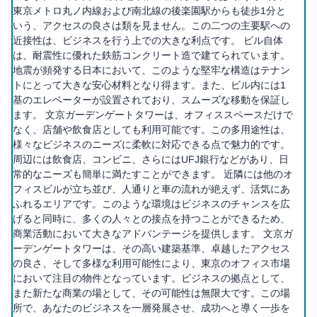
東京メトロ丸ノ内線および南北線の後楽園駅からも徒歩1分と
いう、アクセスの良さは類を見ません。この二つの主要駅への
近接性は、ビジネスを行う上での大きな利点です。 ビル自体
は、耐震性に優れた鉄筋コンクリート造で建てられています。
地震が頻発する日本において、このような堅牢な構造はテナン
トにとって大きな安心材料となり得ます。また、ビル内には1
基のエレベーターが設置されており、スムーズな移動を保証し
ます。 文京ガーデンゲートタワーは、オフィススペースだけで
なく、店舗や飲食店としても利用可能です。この多用途性は、
様々なビジネスのニーズに柔軟に対応できる点で魅力的です。
周辺には飲食店、コンビニ、さらにはUFJ銀行などがあり、日
常的なニーズも簡単に満たすことができます。 近隣には他のオ
フィスビルが立ち並び、人通りと車の流れが絶えず、活気にあ
ふれるエリアです。このような環境はビジネスのチャンスを広
げると同時に、多くの人々との接点を持つことができるため、
商業活動において大きなアドバンテージを提供します。 文京ガ
ーデンゲートタワーは、その高い建築基準、卓越したアクセス
の良さ、そして多様な利用可能性により、東京のオフィス市場
において注目の物件となっています。ビジネスの拠点として、
また新たな商業の場として、その可能性は無限大です。この場
所で、あなたのビジネスを一層発展させ、成功へと導く一歩を