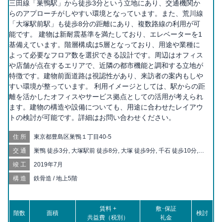
三田線「巣鴨駅」から徒歩3分という立地にあり、交通機関か
らのアプローチがしやすい環境となっています。また、荒川線
「大塚駅前駅」も徒歩8分の距離にあり、複数路線の利用が可
能です。 建物は新耐震基準を満たしており、エレベーターを1
基備えています。階層構成は5層となっており、用途や業種に
よって必要なフロア数を選択できる設計です。周辺はオフィス
や店舗が点在するエリアで、近隣の都市機能と調和する立地が
特徴です。建物前面道路は視認性があり、来訪者の案内もしや
すい環境が整っています。 利用イメージとしては、駅からの距
離を活かしたオフィスやサービス拠点としての活用が考えられ
ます。建物の構造や設備についても、用途に合わせたレイアウ
トの検討が可能です。詳細はお問い合わせください。
住所
東京都豊島区巣鴨１丁目40-5
交通
巣鴨 徒歩3分, 大塚駅前 徒歩8分, 大塚 徒歩9分, 千石 徒歩10分,
巣鴨新田 徒歩11分, 新大塚 徒歩11分, 庚申塚 徒歩14分, 駒込 徒
竣工
2019年7月
歩14分, 向原 徒歩14分, 新庚申塚 徒歩15分, 西巣鴨 徒歩18分, 西
ヶ原四丁目 徒歩19分, 護国寺 徒歩20分, 茗荷谷 徒歩20分, 東池袋
構造
鉄骨造 / 地上5階
四丁目 徒歩20分
賃料 +
敷･保証
階数
面積
検討
共益費（税別）
礼金