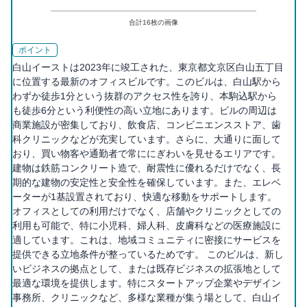
合計
16
枚の画像
ポイント
白山イーストは2023年に竣工された、東京都文京区白山五丁目
に位置する最新のオフィスビルです。このビルは、白山駅から
わずか徒歩1分という抜群のアクセス性を誇り、本駒込駅から
も徒歩6分という利便性の高い立地にあります。ビルの周辺は
商業施設が密集しており、飲食店、コンビニエンスストア、歯
科クリニックなどが充実しています。さらに、大通りに面して
おり、買い物客や通勤者で常ににぎわいを見せるエリアです。
建物は鉄筋コンクリート造で、耐震性に優れるだけでなく、長
期的な建物の安定性と安全性を確保しています。また、エレベ
ーターが1基設置されており、快適な移動をサポートします。
オフィスとしての利用だけでなく、店舗やクリニックとしての
利用も可能で、特に小児科、婦人科、皮膚科などの医療施設に
適しています。これは、地域コミュニティに密接にサービスを
提供できる立地条件が整っているためです。 このビルは、新し
いビジネスの拠点として、または既存ビジネスの拡張地として
最適な環境を提供します。特にスタートアップ企業やデザイン
事務所、クリニックなど、多様な業種が集う場として、白山イ