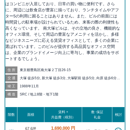
はコンビニが入居しており、日常の買い物に便利です。さら
に、周辺には飲食店が豊富に揃っており、ランチタイムやアフ
ター5の利用に困ることはありません。また、ビルの前面には
時間貸しの駐車場が設けられているため、来客の際の利便性も
高くなっています。 南大塚ビルは、その立地の良さ、機能的な
オフィス環境、そして周辺の豊富なアメニティを活かし、多様
なビジネスニーズに応える賃貸オフィスとして、多くの企業に
選ばれています。このビルが提供する高品質なオフィス空間
は、企業のブランドイメージ向上に寄与し、事業の成功をサポ
ートするでしょう。
住所
東京都豊島区南大塚２丁目26-15
交通
大塚 徒歩5分, 新大塚 徒歩3分, 大塚駅前 徒歩5分, 向原 徒歩6分,
巣鴨新田 徒歩10分, 東池袋四丁目 徒歩11分, 護国寺 徒歩12分, 東
竣工
1988年11月
池袋 徒歩12分, 巣鴨 徒歩13分, 都電雑司ヶ谷 徒歩15分, 庚申塚
徒歩15分, 千石 徒歩17分, 茗荷谷 徒歩17分, 新庚申塚 徒歩18分,
構造
SRC / 地上8階・地下1階
雑司が谷 徒歩19分, 鬼子母神前 徒歩20分
賃料 +
敷･保証
階数
面積
検討
共益費（税別）
礼金
1,690,000 円
67.6坪