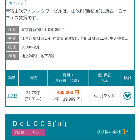
ポイント
新宿山吹アインスタワービルは、山吹町(新宿区)に所在するオ
フィス賃貸です。
住所
東京都新宿区山吹町366-1
交通
江戸川橋 徒歩1分, 神楽坂 徒歩8分, 早稲田 徒歩11分, 牛込神楽坂
徒歩13分, 茗荷谷 徒歩13分, 護国寺 徒歩14分, 早稲田駅（都電）
竣工
2008年2月
徒歩14分, 牛込柳町 徒歩15分, 飯田橋 徒歩18分, 面影橋 徒歩20
分, 若松河田 徒歩20分
構造
地上24階・地下2階
賃料 +
敷･保証
階数
面積
検討
共益費（税別）
礼金
435,000 円
21.75坪
1-2階
8ヶ月/2ヶ月
(
71.91
㎡)
（坪：19,999 円）
ＤｅＬＣＣＳ白山
1
取り扱い会社
件
貸店舗・テナント