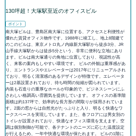
130坪超！大塚駅至近のオフィスビル
ポイント
南大塚ビルは、豊島区南大塚に位置する、アクセスと利便性が
優れた賃貸オフィス物件です。1988年に竣工し、地上8階建て
のこのビルは、東京メトロ丸ノ内線新大塚駅から徒歩3分、JR
山手線大塚駅からは徒歩5分という、非常に便利な立地にあり
ます。ビルは南大塚通りの角地に位置しており、視認性が高
く、来客の案内もしやすい環境です。 ビルの外観は重厚感があ
り、エントランスやエレベーターは2017年にリニューアルされ
ており、明るく清潔感のあるデザインが特徴です。エレベータ
ーは2基設置されており、待ち時間の短縮が図られています。
内装も石造りの重厚なホールが印象的で、ビジネスシーンにふ
さわしい格調高い雰囲気を提供しています。 オフィスの基準階
面積は約137坪で、効率的な長方形の間取りが採用されていま
す。2面の窓からは自然光がたっぷりと入り、明るく快適なワ
ークスペースを実現しています。また、各フロアには男女別の
トイレが設置されており、快適なオフィス環境を支えます。空
調は個別制御が可能で、各テナントのニーズに応じた温度設定
が行えるため、一年中快適な環境が保たれます。 ビルの1階に