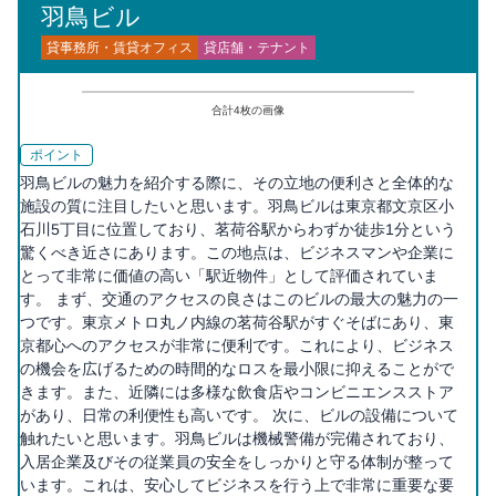
羽鳥ビル
貸事務所・賃貸オフィス
貸店舗・テナント
合計
4
枚の画像
ポイント
羽鳥ビルの魅力を紹介する際に、その立地の便利さと全体的な
施設の質に注目したいと思います。羽鳥ビルは東京都文京区小
石川5丁目に位置しており、茗荷谷駅からわずか徒歩1分という
驚くべき近さにあります。この地点は、ビジネスマンや企業に
とって非常に価値の高い「駅近物件」として評価されていま
す。 まず、交通のアクセスの良さはこのビルの最大の魅力の一
つです。東京メトロ丸ノ内線の茗荷谷駅がすぐそばにあり、東
京都心へのアクセスが非常に便利です。これにより、ビジネス
の機会を広げるための時間的なロスを最小限に抑えることがで
きます。また、近隣には多様な飲食店やコンビニエンスストア
があり、日常の利便性も高いです。 次に、ビルの設備について
触れたいと思います。羽鳥ビルは機械警備が完備されており、
入居企業及びその従業員の安全をしっかりと守る体制が整って
います。これは、安心してビジネスを行う上で非常に重要な要