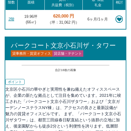
階数
面積
検討
共益費（税別）
礼金
620,000 円
19.96坪
2階
6ヶ月/1ヶ月
(
66
㎡)
（坪：31,062 円）
パークコート文京小石川ザ・タワー
貸事務所・賃貸オフィス
貸店舗・テナント
合計
18
枚の画像
ポイント
文京区小石川の華やぎと実用性を兼ね備えたオフィススペース
が、企業の新たな拠点として注目を集めています。2021年に竣
工された「パークコート文京小石川ザタワー」および「文京ガ
ーデンノーステラスNY棟」は、アクセスの良さと最新設備が
魅力の賃貸オフィスビルです。 まず、「パークコート文京小石
川ザタワー」は、都営三田線春日駅直結という抜群の立地に加
え、後楽園駅からも徒歩2分という利便性を誇ります。低層部