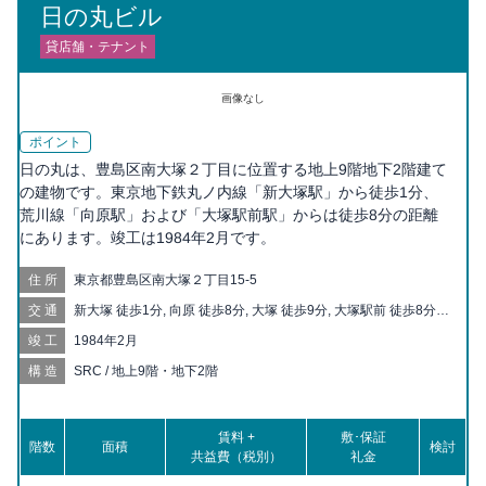
日の丸ビル
貸店舗・テナント
画像なし
ポイント
日の丸は、豊島区南大塚２丁目に位置する地上9階地下2階建て
の建物です。東京地下鉄丸ノ内線「新大塚駅」から徒歩1分、
荒川線「向原駅」および「大塚駅前駅」からは徒歩8分の距離
にあります。竣工は1984年2月です。
住所
東京都豊島区南大塚２丁目15-5
交通
新大塚 徒歩1分, 向原 徒歩8分, 大塚 徒歩9分, 大塚駅前 徒歩8分,
護国寺 徒歩11分, 東池袋四丁目 徒歩11分, 東池袋 徒歩12分, 巣鴨
竣工
1984年2月
新田 徒歩13分, 茗荷谷 徒歩14分, 都電雑司ヶ谷 徒歩14分, 巣鴨
徒歩14分, 千石 徒歩17分, 雑司が谷 徒歩18分, 庚申塚 徒歩19分,
構造
SRC / 地上9階・地下2階
鬼子母神前 徒歩19分
賃料 +
敷･保証
階数
面積
検討
共益費（税別）
礼金