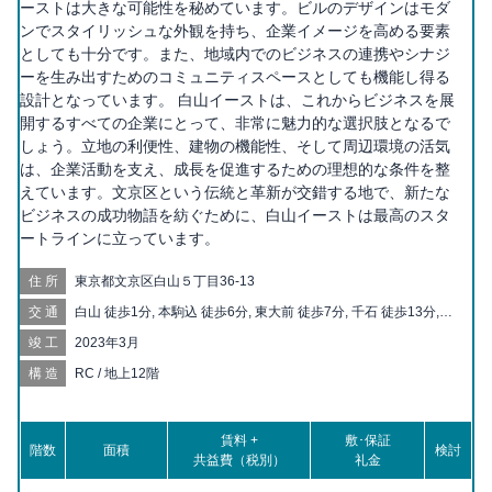
ーストは大きな可能性を秘めています。ビルのデザインはモダ
ンでスタイリッシュな外観を持ち、企業イメージを高める要素
としても十分です。また、地域内でのビジネスの連携やシナジ
ーを生み出すためのコミュニティスペースとしても機能し得る
設計となっています。 白山イーストは、これからビジネスを展
開するすべての企業にとって、非常に魅力的な選択肢となるで
しょう。立地の利便性、建物の機能性、そして周辺環境の活気
は、企業活動を支え、成長を促進するための理想的な条件を整
えています。文京区という伝統と革新が交錯する地で、新たな
ビジネスの成功物語を紡ぐために、白山イーストは最高のスタ
ートラインに立っています。
住所
東京都文京区白山５丁目36-13
交通
白山 徒歩1分, 本駒込 徒歩6分, 東大前 徒歩7分, 千石 徒歩13分,
春日 徒歩14分, 千駄木 徒歩15分, 後楽園 徒歩16分, 根津 徒歩16
竣工
2023年3月
分, 茗荷谷 徒歩17分, 本郷三丁目 徒歩20分
構造
RC / 地上12階
賃料 +
敷･保証
階数
面積
検討
共益費（税別）
礼金