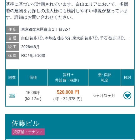
基準に基づいて計画されています。白山エリアにおいて、多層
階の建物をお探しの法人様にも検討しやすい環境が整っていま
す。詳細はお問い合わせください。
住所
東京都文京区白山１丁目32-7
交通
白山 徒歩1分, 本駒込 徒歩6分, 東大前 徒歩7分, 千石 徒歩13分,
春日 徒歩13分, 千駄木 徒歩15分, 後楽園 徒歩15分, 根津 徒歩16
竣工
2026年8月
分, 茗荷谷 徒歩18分, 本郷三丁目 徒歩20分
構造
RC / 地上10階
賃料 +
敷･保証
階数
面積
検討
共益費（税別）
礼金
520,000 円
16.06坪
1階
6ヶ月/1ヶ月
(
53.12
㎡)
（坪：32,378 円）
佐藤ビル
貸店舗・テナント