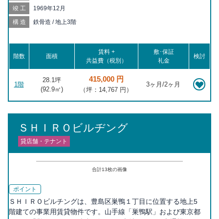
駒込 徒歩15分, 千駄木 徒歩16分, 巣鴨 徒歩16分, 茗荷谷 徒歩19
竣工
1969年12月
分
構造
鉄骨造 / 地上3階
賃料 +
敷･保証
階数
面積
検討
共益費（税別）
礼金
415,000 円
28.1坪
1階
3ヶ月/2ヶ月
(
92.9
㎡)
（坪：14,767 円）
ＳＨＩＲＯビルヂング
貸店舗・テナント
合計
13
枚の画像
ポイント
ＳＨＩＲＯビルチングは、豊島区巣鴨１丁目に位置する地上5
階建ての事業用賃貸物件です。山手線「巣鴨駅」および東京都