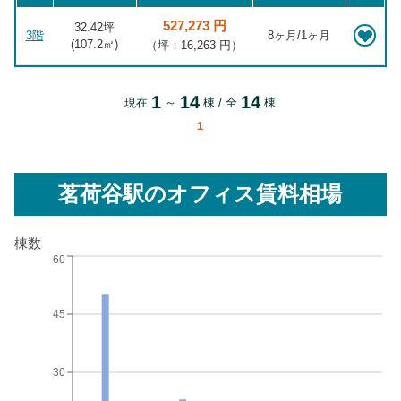
527,273 円
32.42坪
3階
8ヶ月/1ヶ月
(
107.2
㎡)
（坪：16,263 円）
1
14
14
現在
～
棟 / 全
棟
1
茗荷谷駅
のオフィス賃料相場
棟数
60
45
30