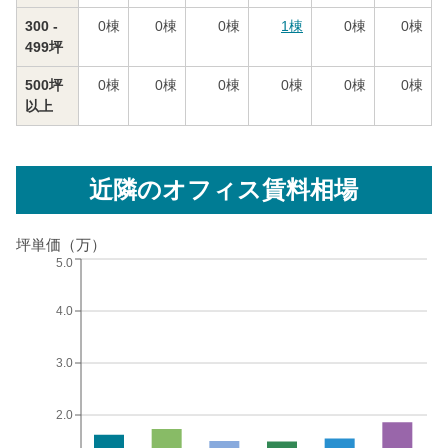
300 -
0
棟
0
棟
0
棟
1
棟
0
棟
0
棟
499坪
500坪
0
棟
0
棟
0
棟
0
棟
0
棟
0
棟
以上
近隣のオフィス賃料相場
坪単価（万）
5.0
4.0
3.0
2.0