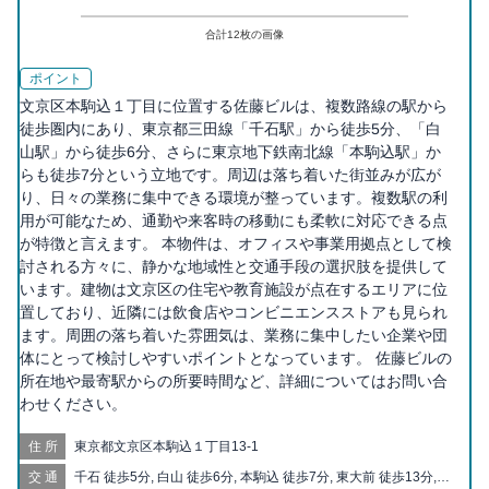
合計
12
枚の画像
ポイント
文京区本駒込１丁目に位置する佐藤ビルは、複数路線の駅から
徒歩圏内にあり、東京都三田線「千石駅」から徒歩5分、「白
山駅」から徒歩6分、さらに東京地下鉄南北線「本駒込駅」か
らも徒歩7分という立地です。周辺は落ち着いた街並みが広が
り、日々の業務に集中できる環境が整っています。複数駅の利
用が可能なため、通勤や来客時の移動にも柔軟に対応できる点
が特徴と言えます。 本物件は、オフィスや事業用拠点として検
討される方々に、静かな地域性と交通手段の選択肢を提供して
います。建物は文京区の住宅や教育施設が点在するエリアに位
置しており、近隣には飲食店やコンビニエンスストアも見られ
ます。周囲の落ち着いた雰囲気は、業務に集中したい企業や団
体にとって検討しやすいポイントとなっています。 佐藤ビルの
所在地や最寄駅からの所要時間など、詳細についてはお問い合
わせください。
住所
東京都文京区本駒込１丁目13-1
交通
千石 徒歩5分, 白山 徒歩6分, 本駒込 徒歩7分, 東大前 徒歩13分,