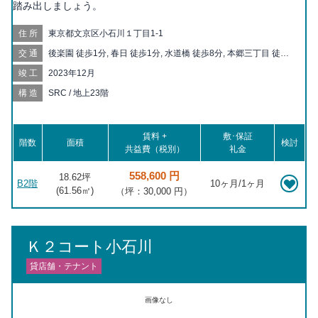
踏み出しましょう。
住所
東京都文京区小石川１丁目1-1
交通
後楽園 徒歩1分, 春日 徒歩1分, 水道橋 徒歩8分, 本郷三丁目 徒歩9
分, 飯田橋 徒歩11分, 東大前 徒歩14分, 白山 徒歩16分, 九段下 徒
竣工
2023年12月
歩17分, 御茶ノ水 徒歩18分, 本駒込 徒歩20分, 江戸川橋 徒歩20
分, 神保町 徒歩20分, 根津 徒歩20分, 茗荷谷 徒歩20分
構造
SRC / 地上23階
賃料 +
敷･保証
階数
面積
検討
共益費（税別）
礼金
558,600 円
18.62坪
B2階
10ヶ月/1ヶ月
(
61.56
㎡)
（坪：30,000 円）
Ｋ２コート小石川
貸店舗・テナント
画像なし