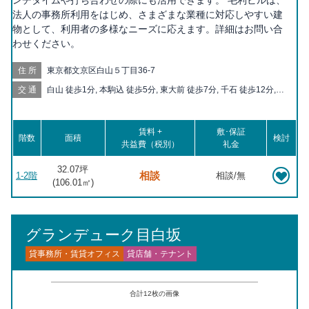
ンチタイムや打ち合わせの際にも活用できます。 毛利ビルは、
法人の事務所利用をはじめ、さまざまな業種に対応しやすい建
物として、利用者の多様なニーズに応えます。詳細はお問い合
わせください。
住所
東京都文京区白山５丁目36-7
交通
白山 徒歩1分, 本駒込 徒歩5分, 東大前 徒歩7分, 千石 徒歩12分,
千駄木 徒歩14分, 春日 徒歩15分, 根津 徒歩16分, 後楽園 徒歩17
分, 茗荷谷 徒歩18分
賃料 +
敷･保証
階数
面積
検討
共益費（税別）
礼金
32.07坪
相談
1-2階
相談/無
(
106.01
㎡)
グランデューク目白坂
貸事務所・賃貸オフィス
貸店舗・テナント
合計
12
枚の画像