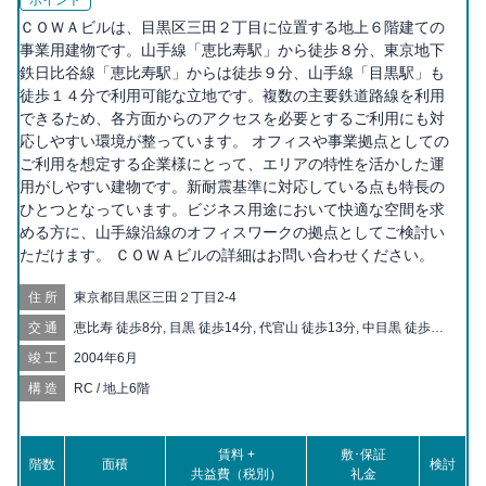
ポイント
ＣＯＷＡビルは、目黒区三田２丁目に位置する地上６階建ての
事業用建物です。山手線「恵比寿駅」から徒歩８分、東京地下
鉄日比谷線「恵比寿駅」からは徒歩９分、山手線「目黒駅」も
徒歩１４分で利用可能な立地です。複数の主要鉄道路線を利用
できるため、各方面からのアクセスを必要とするご利用にも対
応しやすい環境が整っています。 オフィスや事業拠点としての
ご利用を想定する企業様にとって、エリアの特性を活かした運
用がしやすい建物です。新耐震基準に対応している点も特長の
ひとつとなっています。ビジネス用途において快適な空間を求
める方に、山手線沿線のオフィスワークの拠点としてご検討い
ただけます。 ＣＯＷＡビルの詳細はお問い合わせください。
住所
東京都目黒区三田２丁目2-4
交通
恵比寿 徒歩8分, 目黒 徒歩14分, 代官山 徒歩13分, 中目黒 徒歩14
分, 白金台 徒歩18分, 広尾 徒歩18分
竣工
2004年6月
構造
RC / 地上6階
賃料 +
敷･保証
階数
面積
検討
共益費（税別）
礼金