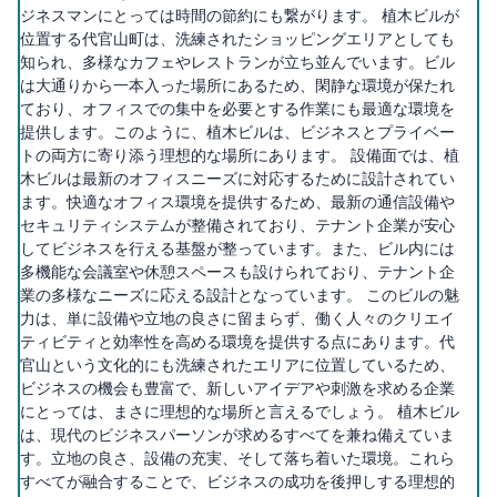
ジネスマンにとっては時間の節約にも繋がります。 植木ビルが
位置する代官山町は、洗練されたショッピングエリアとしても
知られ、多様なカフェやレストランが立ち並んでいます。ビル
は大通りから一本入った場所にあるため、閑静な環境が保たれ
ており、オフィスでの集中を必要とする作業にも最適な環境を
提供します。このように、植木ビルは、ビジネスとプライベー
トの両方に寄り添う理想的な場所にあります。 設備面では、植
木ビルは最新のオフィスニーズに対応するために設計されてい
ます。快適なオフィス環境を提供するため、最新の通信設備や
セキュリティシステムが整備されており、テナント企業が安心
してビジネスを行える基盤が整っています。また、ビル内には
多機能な会議室や休憩スペースも設けられており、テナント企
業の多様なニーズに応える設計となっています。 このビルの魅
力は、単に設備や立地の良さに留まらず、働く人々のクリエイ
ティビティと効率性を高める環境を提供する点にあります。代
官山という文化的にも洗練されたエリアに位置しているため、
ビジネスの機会も豊富で、新しいアイデアや刺激を求める企業
にとっては、まさに理想的な場所と言えるでしょう。 植木ビル
は、現代のビジネスパーソンが求めるすべてを兼ね備えていま
す。立地の良さ、設備の充実、そして落ち着いた環境。これら
すべてが融合することで、ビジネスの成功を後押しする理想的