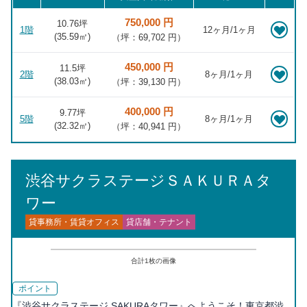
750,000 円
10.76坪
1階
12ヶ月/1ヶ月
(
35.59
㎡)
（坪：69,702 円）
450,000 円
11.5坪
2階
8ヶ月/1ヶ月
(
38.03
㎡)
（坪：39,130 円）
400,000 円
9.77坪
5階
8ヶ月/1ヶ月
(
32.32
㎡)
（坪：40,941 円）
渋谷サクラステージＳＡＫＵＲＡタ
ワー
貸事務所・賃貸オフィス
貸店舗・テナント
合計
1
枚の画像
ポイント
『渋谷サクラステージ SAKURAタワー』へようこそ！東京都渋