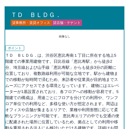
ＴＤ ＢＬＤＧ．
貸事務所・賃貸オフィス
貸店舗・テナント
画像なし
ポイント
ＴＤ ＢＬＤＧ．は、渋谷区恵比寿南１丁目に所在する地上5
階建ての事業用建物です。日比谷線「恵比寿駅」から徒歩2
分、埼京線および山手線「恵比寿駅」からも徒歩3分の距離に
位置しており、複数路線利用が可能な立地です。駅から建物ま
での移動が短時間で済むため、来訪者や従業員が目的地までス
ムーズにアクセスできる環境となっています。 建物にはエレベ
ーターが1基設置されており、各フロアへの移動が容易です。5
階建ての構成は、用途ごとにフロアを分けての利用や、ワンフ
ロア単位での利用など、多様な使い方が想定されます。周辺は
オフィスや店舗が集まるエリアで、業種や利用形態に応じて柔
軟なプランニングが可能です。 恵比寿エリアの中でも交通の便
に配慮された場所に位置しているため、拠点としての利用や移
動を重視される法人にも検討いただける建物です。詳細はお問