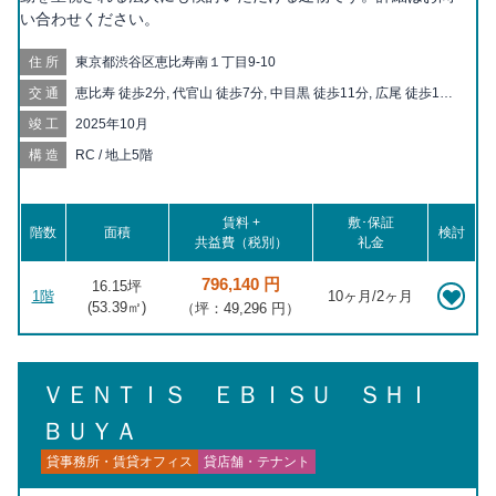
い合わせください。
住所
東京都渋谷区恵比寿南１丁目9-10
交通
恵比寿 徒歩2分, 代官山 徒歩7分, 中目黒 徒歩11分, 広尾 徒歩17
分, 目黒 徒歩18分, 渋谷 徒歩18分
竣工
2025年10月
構造
RC / 地上5階
賃料 +
敷･保証
階数
面積
検討
共益費（税別）
礼金
796,140 円
16.15坪
1階
10ヶ月/2ヶ月
(
53.39
㎡)
（坪：49,296 円）
ＶＥＮＴＩＳ ＥＢＩＳＵ ＳＨＩ
ＢＵＹＡ
貸事務所・賃貸オフィス
貸店舗・テナント