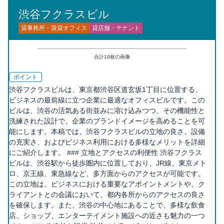
渋谷フクラスビル
貸事務所・賃貸オフィス
貸店舗・テナント
合計
16
枚の画像
ポイント
渋谷フクラスビルは、東京都渋谷区道玄坂1丁目に位置する、
ビジネスの最前線に立つ企業に最適なオフィスビルです。この
ビルは、渋谷の活気ある街並みに溶け込みつつ、その機能性と
洗練された設計で、企業のブランドイメージを高めることを可
能にします。本稿では、渋谷フクラスビルの立地の良さ、設備
の充実さ、およびビジネス利用における多様なメリットを詳細
にご紹介します。 ### 立地とアクセスの利便性 渋谷フクラス
ビルは、渋谷駅から徒歩圏内に位置しており、JR線、東京メト
ロ、京王線、東急線など、多方面からのアクセスが可能です。
この立地は、ビジネスにおける重要なアポイントメントや、ク
ライアントとの会議において、都内各所からのアクセスの良さ
を確保します。また、渋谷の中心地にあることで、多様な飲食
店、ショップ、エンターテイメント施設への近さも魅力の一つ