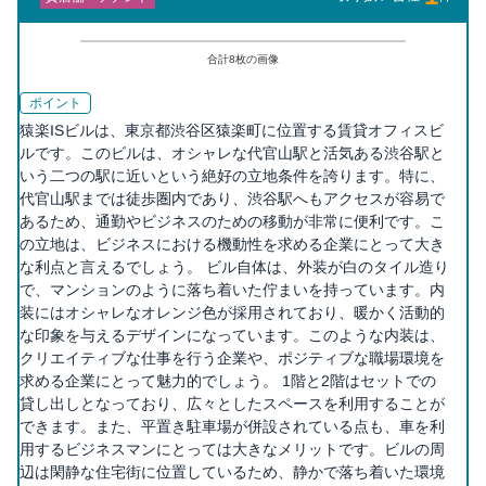
合計
8
枚の画像
ポイント
猿楽ISビルは、東京都渋谷区猿楽町に位置する賃貸オフィスビ
ルです。このビルは、オシャレな代官山駅と活気ある渋谷駅と
いう二つの駅に近いという絶好の立地条件を誇ります。特に、
代官山駅までは徒歩圏内であり、渋谷駅へもアクセスが容易で
あるため、通勤やビジネスのための移動が非常に便利です。こ
の立地は、ビジネスにおける機動性を求める企業にとって大き
な利点と言えるでしょう。 ビル自体は、外装が白のタイル造り
で、マンションのように落ち着いた佇まいを持っています。内
装にはオシャレなオレンジ色が採用されており、暖かく活動的
な印象を与えるデザインになっています。このような内装は、
クリエイティブな仕事を行う企業や、ポジティブな職場環境を
求める企業にとって魅力的でしょう。 1階と2階はセットでの
貸し出しとなっており、広々としたスペースを利用することが
できます。また、平置き駐車場が併設されている点も、車を利
用するビジネスマンにとっては大きなメリットです。ビルの周
辺は閑静な住宅街に位置しているため、静かで落ち着いた環境