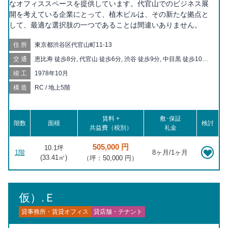
なオフィススペースを提供しています。代官山でのビジネス展
開を考えている企業にとって、植木ビルは、その新たな拠点と
して、最適な選択肢の一つであることは間違いありません。
住所
東京都渋谷区代官山町11-13
交通
恵比寿 徒歩8分, 代官山 徒歩6分, 渋谷 徒歩9分, 中目黒 徒歩10分,
神泉 徒歩15分
竣工
1978年10月
構造
RC / 地上5階
賃料 +
敷･保証
階数
面積
検討
共益費（税別）
礼金
505,000 円
10.1坪
1階
8ヶ月/1ヶ月
(
33.41
㎡)
（坪：50,000 円）
仮）.Ｅ
貸事務所・賃貸オフィス
貸店舗・テナント