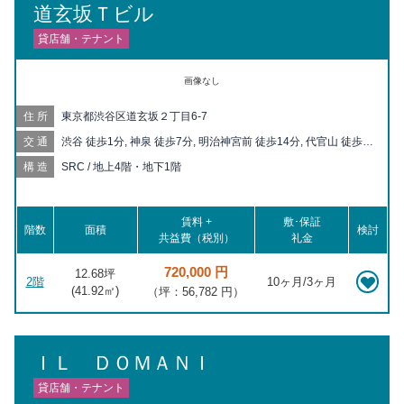
道玄坂Ｔビル
貸店舗・テナント
画像なし
住所
東京都渋谷区道玄坂２丁目6-7
交通
渋谷 徒歩1分, 神泉 徒歩7分, 明治神宮前 徒歩14分, 代官山 徒歩
16分, 駒場東大前 徒歩16分, 表参道 徒歩17分, 原宿 徒歩17分,
構造
SRC / 地上4階・地下1階
代々木公園 徒歩17分, 池尻大橋 徒歩19分, 代々木八幡 徒歩19分,
恵比寿 徒歩20分, 中目黒 徒歩20分
賃料 +
敷･保証
階数
面積
検討
共益費（税別）
礼金
720,000 円
12.68坪
2階
10ヶ月/3ヶ月
(
41.92
㎡)
（坪：56,782 円）
ＩＬ ＤＯＭＡＮＩ
貸店舗・テナント