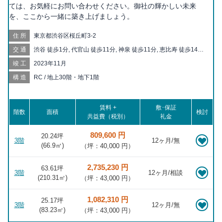
ては、お気軽にお問い合わせください。御社の輝かしい未来
を、ここから一緒に築き上げましょう。
住所
東京都渋谷区桜丘町3-2
交通
渋谷 徒歩1分, 代官山 徒歩11分, 神泉 徒歩11分, 恵比寿 徒歩14分,
中目黒 徒歩16分, 表参道 徒歩17分, 明治神宮前 徒歩17分, 池尻大
竣工
2023年11月
橋 徒歩20分, 駒場東大前 徒歩20分
構造
RC / 地上30階・地下1階
賃料 +
敷･保証
階数
面積
検討
共益費（税別）
礼金
809,600 円
20.24坪
3階
12ヶ月/無
(
66.9
㎡)
（坪：40,000 円）
2,735,230 円
63.61坪
3階
12ヶ月/相談
(
210.31
㎡)
（坪：43,000 円）
1,082,310 円
25.17坪
3階
12ヶ月/無
(
83.23
㎡)
（坪：43,000 円）