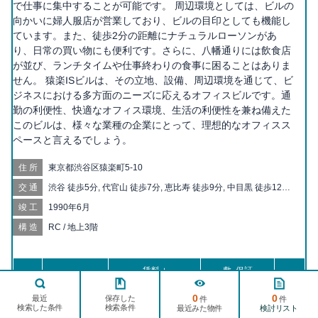
で仕事に集中することが可能です。 周辺環境としては、ビルの
向かいに婦人服店が営業しており、ビルの目印としても機能し
ています。また、徒歩2分の距離にナチュラルローソンがあ
り、日常の買い物にも便利です。さらに、八幡通りには飲食店
が並び、ランチタイムや仕事終わりの食事に困ることはありま
せん。 猿楽ISビルは、その立地、設備、周辺環境を通じて、ビ
ジネスにおける多方面のニーズに応えるオフィスビルです。通
勤の利便性、快適なオフィス環境、生活の利便性を兼ね備えた
このビルは、様々な業種の企業にとって、理想的なオフィスス
ペースと言えるでしょう。
住所
東京都渋谷区猿楽町5-10
交通
渋谷 徒歩5分, 代官山 徒歩7分, 恵比寿 徒歩9分, 中目黒 徒歩12分,
神泉 徒歩14分, 表参道 徒歩19分
竣工
1990年6月
構造
RC / 地上3階
賃料 +
敷･保証
階数
面積
検討
共益費（税別）
礼金
ページ
TOPへ
0
0
保存した
最近
件
件
検索した条件
検索条件
検討リスト
最近みた物件
1,740,000 円
87坪
1-2階
8ヶ月/1ヶ月