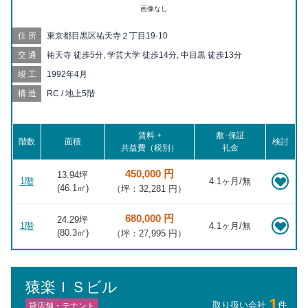
画像なし
住所
東京都目黒区祐天寺２丁目19-10
交通
祐天寺 徒歩5分, 学芸大学 徒歩14分, 中目黒 徒歩13分
竣工
1992年4月
構造
RC / 地上5階
賃料 +
敷･保証
階数
面積
検討
共益費（税別）
礼金
450,000 円
13.94坪
1階
4.1ヶ月/無
(
46.1
㎡)
（坪：32,281 円）
680,000 円
24.29坪
1階
4.1ヶ月/無
(
80.3
㎡)
（坪：27,995 円）
猿楽ＩＳビル
1
取り扱い会社
件
貸店舗・テナント