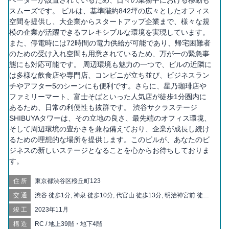
ベーターが設置されているため、日々の業務中における移動も
スムーズです。 ビルは、基準階約842坪の広々としたオフィス
空間を提供し、大企業からスタートアップ企業まで、様々な規
模の企業が活躍できるフレキシブルな環境を実現しています。
また、停電時には72時間の電力供給が可能であり、帰宅困難者
のための受け入れ空間も用意されているため、万が一の緊急事
態にも対応可能です。 周辺環境も魅力の一つで、ビルの近隣に
は多様な飲食店や専門店、コンビニが立ち並び、ビジネスラン
チやアフター5のシーンにも便利です。さらに、星乃珈琲店や
ファミリーマート、富士そばといった人気店が徒歩1分圏内に
あるため、日常の利便性も抜群です。 渋谷サクラステージ
SHIBUYAタワーは、その立地の良さ、最先端のオフィス環境、
そして周辺環境の豊かさを兼ね備えており、企業が成長し続け
るための理想的な場所を提供します。このビルが、あなたのビ
ジネスの新しいステージとなることを心からお待ちしておりま
す。
住所
東京都渋谷区桜丘町123
交通
渋谷 徒歩1分, 神泉 徒歩10分, 代官山 徒歩13分, 明治神宮前 徒歩
15分, 表参道 徒歩16分, 恵比寿 徒歩16分, 中目黒 徒歩18分, 原宿
竣工
2023年11月
徒歩19分, 駒場東大前 徒歩20分
構造
RC / 地上39階・地下4階