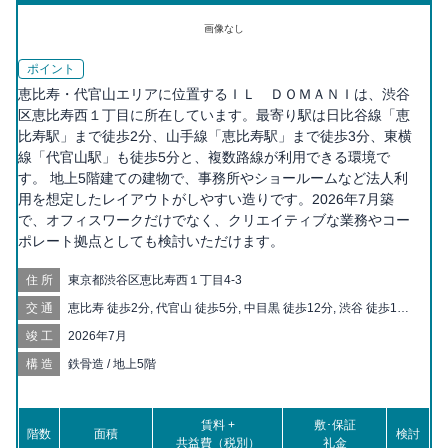
画像なし
ポイント
恵比寿・代官山エリアに位置するＩＬ ＤＯＭＡＮＩは、渋谷
区恵比寿西１丁目に所在しています。最寄り駅は日比谷線「恵
比寿駅」まで徒歩2分、山手線「恵比寿駅」まで徒歩3分、東横
線「代官山駅」も徒歩5分と、複数路線が利用できる環境で
す。 地上5階建ての建物で、事務所やショールームなど法人利
用を想定したレイアウトがしやすい造りです。2026年7月築
で、オフィスワークだけでなく、クリエイティブな業務やコー
ポレート拠点としても検討いただけます。
住所
東京都渋谷区恵比寿西１丁目4-3
交通
恵比寿 徒歩2分, 代官山 徒歩5分, 中目黒 徒歩12分, 渋谷 徒歩14
分, 広尾 徒歩17分
竣工
2026年7月
構造
鉄骨造 / 地上5階
賃料 +
敷･保証
階数
面積
検討
共益費（税別）
礼金