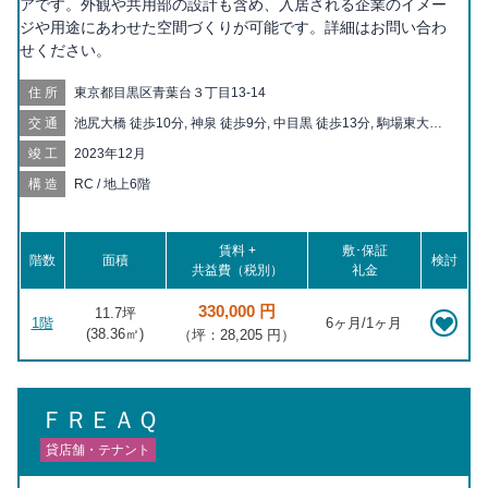
アです。外観や共用部の設計も含め、入居される企業のイメー
ジや用途にあわせた空間づくりが可能です。詳細はお問い合わ
せください。
住所
東京都目黒区青葉台３丁目13-14
交通
池尻大橋 徒歩10分, 神泉 徒歩9分, 中目黒 徒歩13分, 駒場東大前
徒歩13分, 渋谷 徒歩14分, 代官山 徒歩15分, 祐天寺 徒歩19分
竣工
2023年12月
構造
RC / 地上6階
賃料 +
敷･保証
階数
面積
検討
共益費（税別）
礼金
330,000 円
11.7坪
1階
6ヶ月/1ヶ月
(
38.36
㎡)
（坪：28,205 円）
ＦＲＥＡＱ
貸店舗・テナント