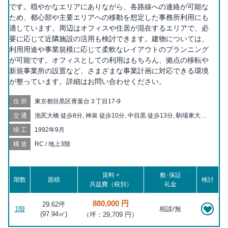
です。穏やかなエリアにありながら、各路線への連絡が可能な
ため、都心部や主要エリアへの移動を想定した事務所利用にも
適しています。周辺はオフィスや住居が混在するエリアで、必
要に応じて近隣施設の活用も検討できます。建物については、
利用用途や事業規模に応じて柔軟なレイアウトのプランニング
が可能です。オフィスとしての利用はもちろん、拠点の移転や
新規事業所の設置など、さまざまな事業計画に対応できる環境
が整っています。詳細はお問い合わせください。
住所
東京都目黒区青葉台３丁目17-9
交通
池尻大橋 徒歩8分, 神泉 徒歩10分, 中目黒 徒歩13分, 駒場東大前
徒歩13分, 渋谷 徒歩15分, 代官山 徒歩15分, 祐天寺 徒歩18分
竣工
1992年9月
構造
RC / 地上3階
賃料 +
敷･保証
階数
面積
検討
共益費（税別）
礼金
880,000 円
29.62坪
1階
相談/無
(
97.94
㎡)
（坪：29,709 円）