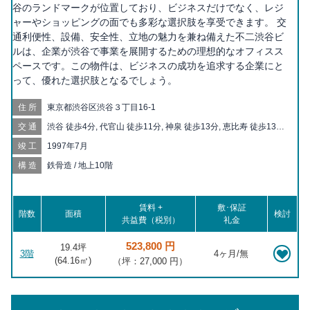
谷のランドマークが位置しており、ビジネスだけでなく、レジ
ャーやショッピングの面でも多彩な選択肢を享受できます。 交
通利便性、設備、安全性、立地の魅力を兼ね備えた不二渋谷ビ
ルは、企業が渋谷で事業を展開するための理想的なオフィスス
ペースです。この物件は、ビジネスの成功を追求する企業にと
って、優れた選択肢となるでしょう。
住所
東京都渋谷区渋谷３丁目16-1
交通
渋谷 徒歩4分, 代官山 徒歩11分, 神泉 徒歩13分, 恵比寿 徒歩13分,
表参道 徒歩14分, 明治神宮前 徒歩16分, 中目黒 徒歩18分, 原宿
竣工
1997年7月
徒歩20分
構造
鉄骨造 / 地上10階
賃料 +
敷･保証
階数
面積
検討
共益費（税別）
礼金
523,800 円
19.4坪
3階
4ヶ月/無
(
64.16
㎡)
（坪：27,000 円）