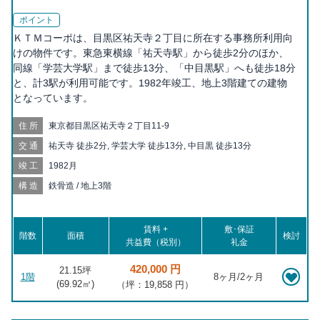
ポイント
ＫＴＭコーポは、目黒区祐天寺２丁目に所在する事務所利用向
けの物件です。東急東横線「祐天寺駅」から徒歩2分のほか、
同線「学芸大学駅」まで徒歩13分、「中目黒駅」へも徒歩18分
と、計3駅が利用可能です。1982年竣工、地上3階建ての建物
となっています。
住所
東京都目黒区祐天寺２丁目11-9
交通
祐天寺 徒歩2分, 学芸大学 徒歩13分, 中目黒 徒歩13分
竣工
1982月
構造
鉄骨造 / 地上3階
賃料 +
敷･保証
階数
面積
検討
共益費（税別）
礼金
420,000 円
21.15坪
1階
8ヶ月/2ヶ月
(
69.92
㎡)
（坪：19,858 円）