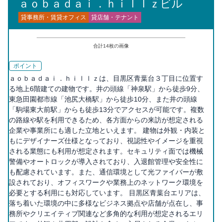
ａｏｂａｄａｉ．ｈｉｌｌｚビル
貸事務所・賃貸オフィス
貸店舗・テナント
合計
14
枚の画像
ポイント
ａｏｂａｄａｉ．ｈｉｌｌｚは、目黒区青葉台３丁目に位置す
る地上6階建ての建物です。井の頭線「神泉駅」から徒歩9分、
東急田園都市線「池尻大橋駅」から徒歩10分、また井の頭線
「駒場東大前駅」からも徒歩13分でアクセスが可能です。複数
の路線や駅を利用できるため、各方面からの来訪が想定される
企業や事業所にも適した立地といえます。 建物は外観・内装と
もにデザイナーズ仕様となっており、視認性やイメージを重視
される業態にも利用が想定されます。セキュリティ面では機械
警備やオートロックが導入されており、入退館管理や安全性に
も配慮されています。また、通信環境として光ファイバーが敷
設されており、オフィスワークや業務上のネットワーク環境を
必要とする利用にも対応しています。 目黒区青葉台エリアは、
落ち着いた環境の中に多様なビジネス拠点や店舗が点在し、事
務所やクリエイティブ関連など多角的な利用が想定されるエリ