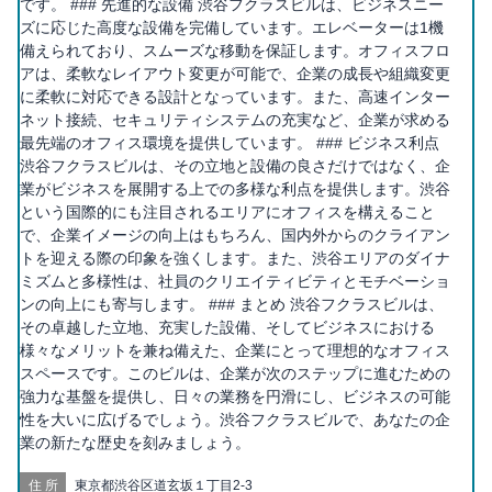
です。 ### 先進的な設備 渋谷フクラスビルは、ビジネスニー
ズに応じた高度な設備を完備しています。エレベーターは1機
備えられており、スムーズな移動を保証します。オフィスフロ
アは、柔軟なレイアウト変更が可能で、企業の成長や組織変更
に柔軟に対応できる設計となっています。また、高速インター
ネット接続、セキュリティシステムの充実など、企業が求める
最先端のオフィス環境を提供しています。 ### ビジネス利点
渋谷フクラスビルは、その立地と設備の良さだけではなく、企
業がビジネスを展開する上での多様な利点を提供します。渋谷
という国際的にも注目されるエリアにオフィスを構えること
で、企業イメージの向上はもちろん、国内外からのクライアン
トを迎える際の印象を強くします。また、渋谷エリアのダイナ
ミズムと多様性は、社員のクリエイティビティとモチベーショ
ンの向上にも寄与します。 ### まとめ 渋谷フクラスビルは、
その卓越した立地、充実した設備、そしてビジネスにおける
様々なメリットを兼ね備えた、企業にとって理想的なオフィス
スペースです。このビルは、企業が次のステップに進むための
強力な基盤を提供し、日々の業務を円滑にし、ビジネスの可能
性を大いに広げるでしょう。渋谷フクラスビルで、あなたの企
業の新たな歴史を刻みましょう。
住所
東京都渋谷区道玄坂１丁目2-3