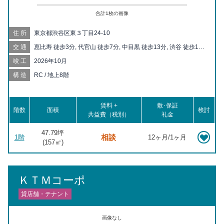
合計
1
枚の画像
住所
東京都渋谷区東３丁目24-10
交通
恵比寿 徒歩3分, 代官山 徒歩7分, 中目黒 徒歩13分, 渋谷 徒歩14
分, 広尾 徒歩15分
竣工
2026年10月
構造
RC / 地上8階
賃料 +
敷･保証
階数
面積
検討
共益費（税別）
礼金
47.79坪
相談
1階
12ヶ月/1ヶ月
(
157
㎡)
ＫＴＭコーポ
貸店舗・テナント
画像なし