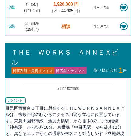
1,920,000 円
42.68坪
2階
4ヶ月/無
(
141.1
㎡)
（坪：44,985 円）
58.68坪
相談
5階
4ヶ月/無
(
194
㎡)
ＴＨＥ ＷＯＲＫＳ ＡＮＮＥＸビ
ル
1
取り扱い会社
件
貸事務所・賃貸オフィス
貸店舗・テナント
合計
13
枚の画像
ポイント
目黒区青葉台３丁目に所在するＴＨＥＷＯＲＫＳＡＮＮＥＸビ
ルは、複数路線の駅からアクセス可能な立地に位置していま
す。東急田園都市線「池尻大橋駅」から徒歩8分、井の頭線
「神泉駅」から徒歩10分、東横線「中目黒駅」から徒歩13分
と、異なるエリアからの通勤や来客にも対応しやすい立地環境