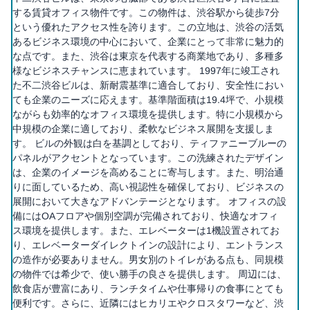
する賃貸オフィス物件です。この物件は、渋谷駅から徒歩7分
という優れたアクセス性を誇ります。この立地は、渋谷の活気
あるビジネス環境の中心において、企業にとって非常に魅力的
な点です。また、渋谷は東京を代表する商業地であり、多種多
様なビジネスチャンスに恵まれています。 1997年に竣工され
た不二渋谷ビルは、新耐震基準に適合しており、安全性におい
ても企業のニーズに応えます。基準階面積は19.4坪で、小規模
ながらも効率的なオフィス環境を提供します。特に小規模から
中規模の企業に適しており、柔軟なビジネス展開を支援しま
す。 ビルの外観は白を基調としており、ティファニーブルーの
パネルがアクセントとなっています。この洗練されたデザイン
は、企業のイメージを高めることに寄与します。また、明治通
りに面しているため、高い視認性を確保しており、ビジネスの
展開において大きなアドバンテージとなります。 オフィスの設
備にはOAフロアや個別空調が完備されており、快適なオフィ
ス環境を提供します。また、エレベーターは1機設置されてお
り、エレベーターダイレクトインの設計により、エントランス
の造作が必要ありません。男女別のトイレがある点も、同規模
の物件では希少で、使い勝手の良さを提供します。 周辺には、
飲食店が豊富にあり、ランチタイムや仕事帰りの食事にとても
便利です。さらに、近隣にはヒカリエやクロスタワーなど、渋