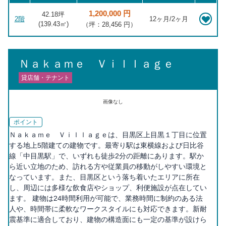
1,200,000 円
42.18坪
2階
12ヶ月/2ヶ月
(
139.43
㎡)
（坪：28,456 円）
Ｎａｋａｍｅ Ｖｉｌｌａｇｅ
貸店舗・テナント
画像なし
ポイント
Ｎａｋａｍｅ Ｖｉｌｌａｇｅは、目黒区上目黒１丁目に位置
する地上5階建ての建物です。最寄り駅は東横線および日比谷
線「中目黒駅」で、いずれも徒歩2分の距離にあります。駅か
ら近い立地のため、訪れる方や従業員の移動がしやすい環境と
なっています。また、目黒区という落ち着いたエリアに所在
し、周辺には多様な飲食店やショップ、利便施設が点在してい
ます。 建物は24時間利用が可能で、業務時間に制約のある法
人や、時間帯に柔軟なワークスタイルにも対応できます。新耐
震基準に適合しており、建物の構造面にも一定の基準が設けら