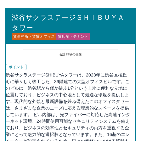
渋谷サクラステージＳＨＩＢＵＹＡ
タワー
貸事務所・賃貸オフィス
貸店舗・テナント
合計
19
枚の画像
ポイント
渋谷サクラステージSHIBUYAタワーは、2023年に渋谷区桜丘
町に華々しく竣工した、39階建ての大型オフィスビルです。こ
のビルは、渋谷駅から僅か徒歩1分という非常に便利な立地に
位置しており、ビジネスの中心地として最適な環境を提供しま
す。現代的な外観と最新設備を兼ね備えたこのオフィスタワー
は、さまざまな企業のニーズに応える理想的なスペースを提供
しています。 ビル内部は、光ファイバーに対応した高速インタ
ーネット環境、24時間使用可能なセキュリティシステムを備え
ており、ビジネスの効率性とセキュリティの両方を重視する企
業にとって魅力的な選択肢となっています。また、16基のエレ