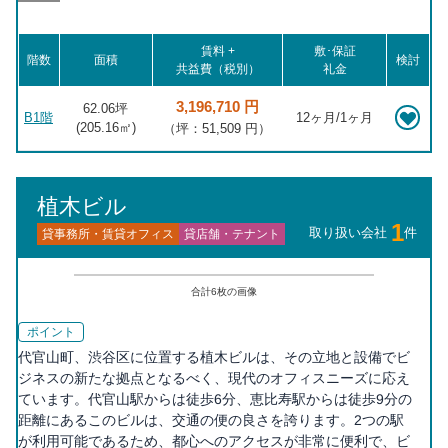
賃料 +
敷･保証
階数
面積
検討
共益費（税別）
礼金
3,196,710 円
62.06坪
B1階
12ヶ月/1ヶ月
(
205.16
㎡)
（坪：51,509 円）
植木ビル
1
取り扱い会社
件
貸事務所・賃貸オフィス
貸店舗・テナント
合計
6
枚の画像
ポイント
代官山町、渋谷区に位置する植木ビルは、その立地と設備でビ
ジネスの新たな拠点となるべく、現代のオフィスニーズに応え
ています。代官山駅からは徒歩6分、恵比寿駅からは徒歩9分の
距離にあるこのビルは、交通の便の良さを誇ります。2つの駅
が利用可能であるため、都心へのアクセスが非常に便利で、ビ