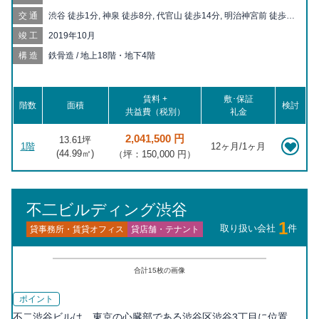
交通
渋谷 徒歩1分, 神泉 徒歩8分, 代官山 徒歩14分, 明治神宮前 徒歩
15分, 表参道 徒歩17分, 駒場東大前 徒歩18分, 恵比寿 徒歩18分,
竣工
2019年10月
原宿 徒歩18分, 中目黒 徒歩18分, 池尻大橋 徒歩19分, 代々木公園
徒歩19分
構造
鉄骨造 / 地上18階・地下4階
賃料 +
敷･保証
階数
面積
検討
共益費（税別）
礼金
2,041,500 円
13.61坪
1階
12ヶ月/1ヶ月
(
44.99
㎡)
（坪：150,000 円）
不二ビルディング渋谷
1
取り扱い会社
件
貸事務所・賃貸オフィス
貸店舗・テナント
合計
15
枚の画像
ポイント
不二渋谷ビルは、東京の心臓部である渋谷区渋谷3丁目に位置