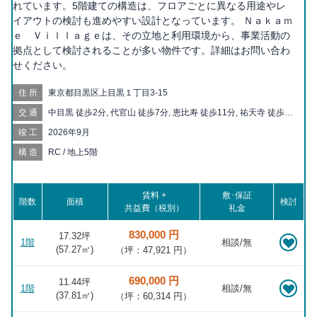
れています。5階建ての構造は、フロアごとに異なる用途やレ
イアウトの検討も進めやすい設計となっています。 Ｎａｋａｍ
ｅ Ｖｉｌｌａｇｅは、その立地と利用環境から、事業活動の
拠点として検討されることが多い物件です。詳細はお問い合わ
せください。
住所
東京都目黒区上目黒１丁目3-15
交通
中目黒 徒歩2分, 代官山 徒歩7分, 恵比寿 徒歩11分, 祐天寺 徒歩
15分, 渋谷 徒歩18分, 神泉 徒歩19分, 池尻大橋 徒歩20分
竣工
2026年9月
構造
RC / 地上5階
賃料 +
敷･保証
階数
面積
検討
共益費（税別）
礼金
830,000 円
17.32坪
1階
相談/無
(
57.27
㎡)
（坪：47,921 円）
690,000 円
11.44坪
1階
相談/無
(
37.81
㎡)
（坪：60,314 円）