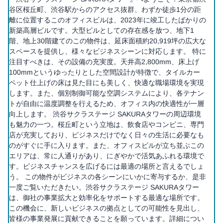
谷区桜丘町、渋谷駅からのアクセス抜群、わずか徒歩1分の距
離に位置するこのオフィスビルは、2023年に竣工したばかりの
新築高層ビルです。大型ビルとしての存在感を放つ、地下1
階、地上30階建てのこの物件は、延床面積約20,919坪の広大な
スペースを提供し、様々なビジネスシーンに対応します。 特に
注目すべきは、その設備の充実度。天井高2,800mm、床上げ
100mmというゆったりとした空間設計が特徴で、タイルカー
ペット仕上げの床は見た目にも美しく、快適な職場環境を実現
します。また、個別制御可能な空調システムにより、各テナン
トが自由に温度調整を行えるため、オフィス内の快適性が一層
向上します。 渋谷サクラステージ SAKURAタワーの周辺環境
も魅力の一つ。桜丘町という立地は、飲食店やコンビニ、専門
店が充実しており、ビジネスだけでなく日々の生活に必要なも
のがすぐに手に入ります。また、オフィスビルが立ち並ぶこの
エリアは、常に人通りがあり、にぎやかで活気あふれる環境で
す。ビジネスチャンスを広げるには最適の場所と言えるでしょ
う。 この物件がビジネスの各シーンにいかに寄与するか、是非
一度ご覧いただきたい。渋谷サクラステージ SAKURAタワー
は、御社の事業拡大と効率化をサポートする最適な場所です。
この機会に、新しいビジネスの拠点としての可能性を見出し、
皆様の事業発展に貢献できることを願っています。詳細につい