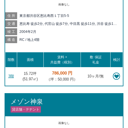
画像なし
住所
東京都渋谷区恵比寿西１丁目5-5
交通
恵比寿 徒歩2分, 代官山 徒歩7分, 中目黒 徒歩11分, 渋谷 徒歩15
分, 広尾 徒歩17分
竣工
2004年2月
構造
RC / 地上4階
賃料 +
敷･保証
階数
面積
検討
共益費（税別）
礼金
786,000 円
15.72坪
3階
10ヶ月/無
(
51.97
㎡)
（坪：50,000 円）
メゾン神泉
貸店舗・テナント
画像なし