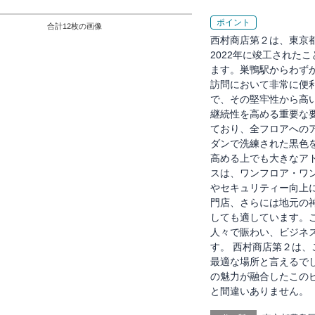
ポイント
合計
12
枚の画像
西村商店第２は、東京
2022年に竣工された
ます。巣鴨駅からわず
訪問において非常に便
で、その堅牢性から高
継続性を高める重要な
ており、全フロアへの
ダンで洗練された黒色
高める上でも大きなア
スは、ワンフロア・ワ
やセキュリティー向上
門店、さらには地元の
しても適しています。
人々で賑わい、ビジネ
す。 西村商店第２は
最適な場所と言えるで
の魅力が融合したこの
と間違いありません。