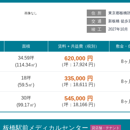
住所
東京都板橋区
画像なし
交通
新板橋 徒歩1
分, 北池袋 
竣工
2027年10月
16分, 西ヶ
18分, 大山 
面積
賃料 +
共益費（税別）
敷金・保
620,000 円
34.59坪
8ヶ
（坪：17,924 円）
(
114.34
㎡)
335,000 円
18坪
8ヶ
（坪：18,611 円）
(
59.5
㎡)
545,000 円
30坪
8ヶ
（坪：18,166 円）
(
99.17
㎡)
）板橋駅前メディカルセンター
貸店舗・テナント