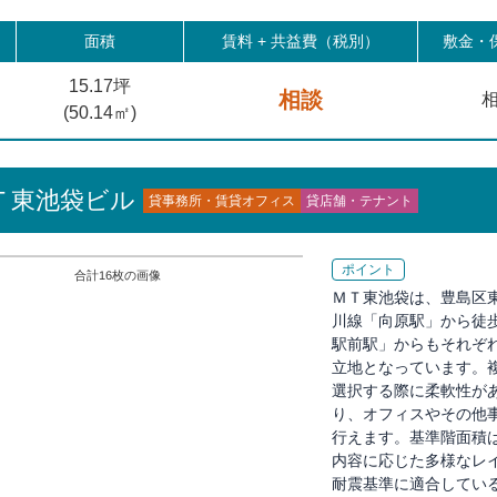
滝野川一丁目 
面積
賃料 +
共益費（税別）
敷金・保
15.17坪
相談
相
(
50.14
㎡)
Ｔ東池袋ビル
貸事務所・賃貸オフィス
貸店舗・テナント
ポイント
合計
16
枚の画像
ＭＴ東池袋は、豊島区
川線「向原駅」から徒
駅前駅」からもそれぞ
立地となっています。
選択する際に柔軟性が
り、オフィスやその他
行えます。基準階面積
内容に応じた多様なレ
耐震基準に適合してい