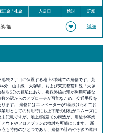
徒歩19分, 十条 徒歩20分
証金 / 礼金
入居日
検討
詳細
談/無
-
詳細
東池袋２丁目に位置する地上8階建ての建物です。荒
歩4分、山手線「大塚駅」および東京都荒川線「大塚
れ徒歩5分の距離にあり、複数路線の駅が利用可能な
複数の駅からのアプローチが可能なため、交通手段を
あります。 建物にはエレベーターが1基設けられてお
事業用としての利用時にも上下階の移動がスムーズに
は未記載ですが、地上8階建ての構造が、用途や事業
イアウトやフロアプランの検討を可能にします。 新
る点も特徴のひとつであり、建物の計画や今後の運用