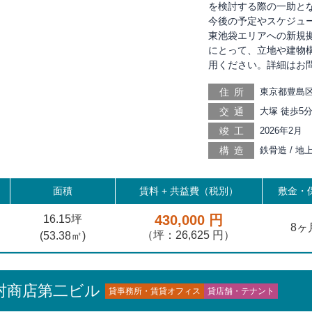
を検討する際の一助とな
今後の予定やスケジュ
東池袋エリアへの新規
にとって、立地や建物
用ください。詳細はお
住所
東京都豊島区
交通
大塚 徒歩5分
新田 徒歩6分
竣工
2026年2月
11分, 庚申
構造
鉄骨造 / 地
申塚 徒歩15
雑司が谷 徒歩
板橋 徒歩20
面積
賃料 +
共益費（税別）
敷金・保
430,000 円
16.15坪
8ヶ
（坪：26,625 円）
(
53.38
㎡)
村商店第二ビル
貸事務所・賃貸オフィス
貸店舗・テナント