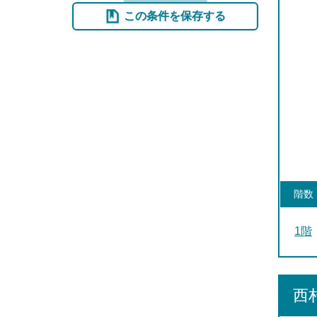
この条件を保存する
階数
1階
西