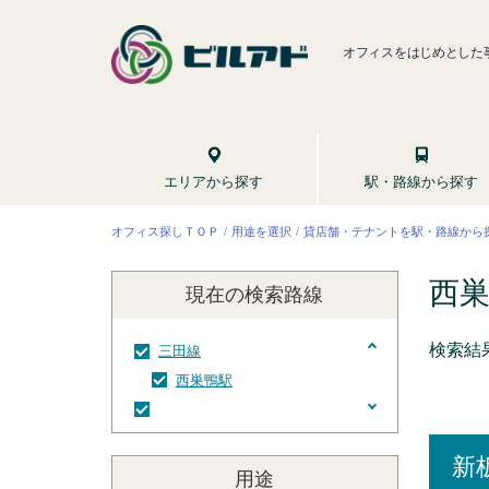
オフィスをはじめとした
駅・路線から探す
エリアから探す
貸店舗・テナントを駅・路線から
オフィス探しＴＯＰ
用途を選択
西
現在の検索
路線
検索結
三田線
西巣鴨駅
西巣鴨駅
新
用途