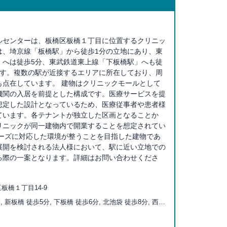
ルセンターは、板橋区板橋１丁目に位置するクリニッ
は、埼京線「板橋駅」から徒歩1分の立地にあり、東
」へは徒歩5分、東武鉄道東上線「下板橋駅」へも徒
ます。複数の駅が近接するエリアに所在しており、周
も点在しています。 建物はクリニックモールとして
機関の入居を前提とした構成です。医療サービスを提
想定した設計となっているため、医療従事者や患者様
ています。各テナントが独立した区画となることか
リニックが同一建物内で開業することを想定されてい
ニーズに対応した環境が整うことを目指した建物であ
展開を検討される法人様において、駅に近い立地での
る際の一案となります。詳細はお問い合わせくださ
板橋１丁目14-9
, 新板橋 徒歩5分, 下板橋 徒歩6分, 北池袋 徒歩8分, 西巣
, 板橋区役所前 徒歩12分, 新庚申塚 徒歩15分, 庚申塚 徒
ヶ原四丁目 徒歩16分, 巣鴨新田 徒歩18分, 大山 徒歩19分,