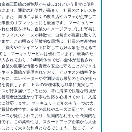
東京都三田線の巣鴨駅から徒歩1分という非常に便利
れにより、通勤の利便性が高まり、社員のストレスを
す。また、周辺には多くの飲食店やカフェが点在して
仕事後のリフレッシュにも最適です。 マーキュリー
された外観を持ち、企業のイメージアップにも寄与し
たオフィススペースが特徴で、自然光が豊富に取り入
います。この明るく開放的な環境は、社員の生産性向
く、顧客やクライアントに対しても好印象を与えるで
いても、マーキュリービルは優れています。最新のセ
導入されており、24時間体制でビル全体が監視され
、企業の重要な情報や資産を安全に守ることができま
ーネット回線が完備されており、ビジネスの効率化を
さらに、エレベーターや空調設備も最新のものが揃っ
境を提供します。 ビルの管理体制も非常に充実して
ンスが行き届いているため、常に清潔で快適な環境が
の管理者は迅速かつ丁寧な対応を心掛けており、入居
軟に対応します。 マーキュリービルのもう一つの大
な賃貸条件です。企業の規模やニーズに応じて、様々
ペースが提供されており、短期的な利用から長期的な
能です。この柔軟性は、スタートアップ企業から大企
スにとって大きな利点となるでしょう。 総じて、マ