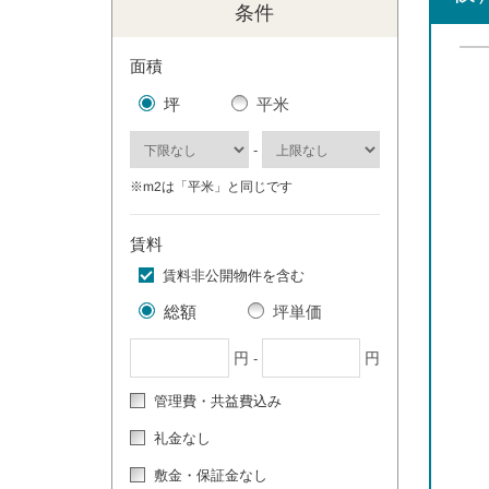
条件
面積
坪
平米
-
※m2は「平米」と同じです
賃料
賃料非公開物件を含む
総額
坪単価
円
円
-
管理費・共益費込み
礼金なし
敷金・保証金なし