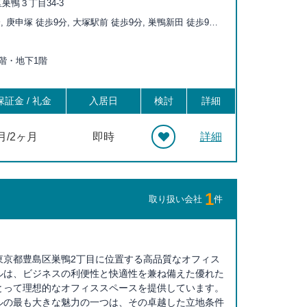
巣鴨３丁目34-3
, 庚申塚 徒歩9分, 大塚駅前 徒歩9分, 巣鴨新田 徒歩9分,
分, 新庚申塚 徒歩10分, 駒込 徒歩13分, 西ヶ原四丁目 徒
鴨 徒歩13分, 千石 徒歩14分, 新大塚 徒歩15分, 向原 徒
上6階・地下1階
ヶ原 徒歩17分, 滝野川一丁目 徒歩17分, 上中里 徒歩20分
証金 / 礼金
入居日
検討
詳細
月/2ヶ月
即時
詳細
1
取り扱い会社
件
東京都豊島区巣鴨2丁目に位置する高品質なオフィス
ルは、ビジネスの利便性と快適性を兼ね備えた優れた
とって理想的なオフィススペースを提供しています。
ルの最も大きな魅力の一つは、その卓越した立地条件