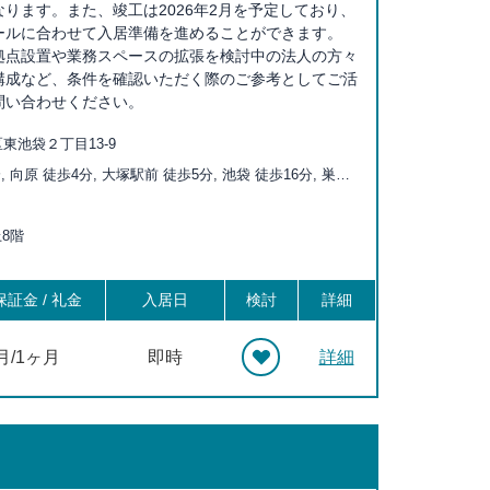
ります。また、竣工は2026年2月を予定しており、
ールに合わせて入居準備を進めることができます。
拠点設置や業務スペースの拡張を検討中の法人の方々
構成など、条件を確認いただく際のご参考としてご活
問い合わせください。
東池袋２丁目13-9
, 向原 徒歩4分, 大塚駅前 徒歩5分, 池袋 徒歩16分, 巣鴨
, 新大塚 徒歩8分, 東池袋四丁目 徒歩10分, 東池袋 徒歩
塚 徒歩12分, 都電雑司ヶ谷 徒歩14分, 巣鴨 徒歩15分, 新庚
上8階
分, 北池袋 徒歩16分, 護国寺 徒歩17分, 西巣鴨 徒歩17分,
18分, 鬼子母神前 徒歩19分, 西ヶ原四丁目 徒歩20分,
分
証金 / 礼金
入居日
検討
詳細
月/1ヶ月
即時
詳細