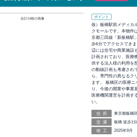
ポイント
合計
14
枚の画像
仮）板橋駅前メディカ
クモールです。本物件
京都三田線「新板橋駅
歩6分でアクセスでき
辺には住宅や商業施設
計画されており、医療
供する法人様の利用を
の動線計画も考慮され
ら、専門性の異なるク
ます。 板橋区の医療
り、今後の開業や事業
医療機関運営を計画す
い。
住所
東京都板橋区
交通
板橋 徒歩1分
鴨 徒歩11分
竣工
2025年9月
歩16分, 西