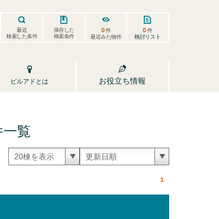
0
0
保存した
最近
件
件
検索した条件
検索条件
検討リスト
最近みた物件
お役立ち情報
ビルアドとは
件一覧
1