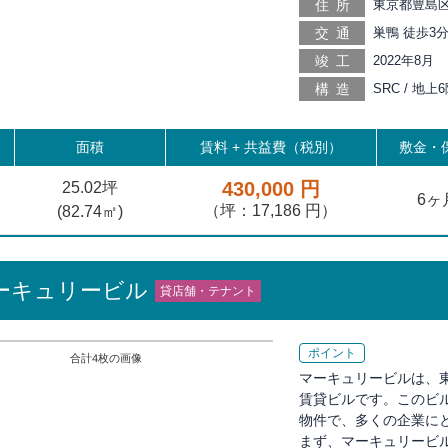
住所
東京都豊島区
交通
巣鴨 徒歩3分
大塚 徒歩10
竣工
2022年8月
歩13分, 西巣
構造
SRC / 地
歩16分, 西
面積
賃料 +
共益費（税別）
敷金・保
430,000 円
25.02坪
6ヶ
（坪：17,186 円）
(
82.74
㎡)
ーキュリービル
貸店舗・テナント
ポイント
合計
4
枚の画像
マーキュリービルは、
賃貸ビルです。このビ
物件で、多くの企業に
まず、マーキュリービ