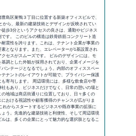
都豊島区巣鴨３丁目に位置する新築オフィスビルで、
ことから、最新の建築技術とデザインが反映されてい
か徒歩3分というアクセスの良さは、通勤やビジネス
利です。 このビルの構造は鉄骨鉄筋コンクリート造
い耐震性を誇ります。これは、テナント企業が事業の
要素となります。また、エレベーターが1基設置され
アクセスがスムーズです。 ビルのデザインには、モ
を基調とした外観が採用されており、企業イメージを
ドバンテージとなるでしょう。内部のオフィススペー
ンテナントのレイアウトが可能で、プライバシー保護
にも寄与します。 周辺環境には、多様な飲食店や専
神社もあり、ビジネスだけでなく、日常の憩いの場と
この地域は商店街通りに位置しており、日々多くの
スにおける視認性や顧客獲得のチャンスが広がりま
、これからスタートするビジネスや既存事業の拡張に
しょう。先進的な建築技術と利便性、そして周辺環境
ビルは、多くの企業にとって魅力的な選択肢となるこ