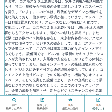
きます。 コスモス２６上池袋ビルは、SOHO利用が相談可能で
あり、特に小規模から中規模の企業に適したオフィススペース
を提供しています。このビルは、現代的なデザインと機能性を
兼ね備えており、働きやすい環境が整っています。エレベータ
ーは1機設置されており、スムーズなビル内移動が可能です。
立地については、コスモス２６上池袋ビルは、JR山手線の池袋
駅からもアクセスしやすく、都心への移動も容易です。また、
近隣には多数のバス路線も存在し、東京都内各所へのアクセス
が非常に便利です。ビジネスの拠点として、またはスタートア
ップ企業にとって、この立地は非常に魅力的なポイントと言え
るでしょう。 設備面では、ビル内には最新のセキュリティシス
テムが完備されており、入居者の安全をしっかりと守る体制が
整っています。また、高速インターネットの接続環境も整って
おり、ビジネスに必要不可欠な通信環境を提供しています。 コ
スモス２６上池袋ビルは、その立地の良さ、機能的なオフィス
スペース、そして充実した設備により、多くの企業にとって最
適なビジネスの場となるでしょう。ここでのオフィスライフ
は、企業の成長を加速させ、新たなビジネスチャンスを生み出
す可能性を秘めています。このビルがあなたのビジネスの新た
ページ
なスタート地点となるかもしれません。
TOPへ
0
0
保存した
最近
件
件
検索した条件
検索条件
検討リスト
最近みた物件
住所
東京都豊島区上池袋１丁目25-2