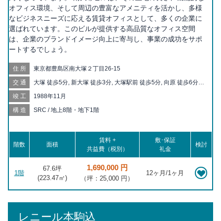
オフィス環境、そして周辺の豊富なアメニティを活かし、多様
なビジネスニーズに応える賃貸オフィスとして、多くの企業に
選ばれています。このビルが提供する高品質なオフィス空間
は、企業のブランドイメージ向上に寄与し、事業の成功をサポ
ートするでしょう。
住所
東京都豊島区南大塚２丁目26-15
交通
大塚 徒歩5分, 新大塚 徒歩3分, 大塚駅前 徒歩5分, 向原 徒歩6分,
巣鴨新田 徒歩10分, 東池袋四丁目 徒歩11分, 護国寺 徒歩12分, 東
竣工
1988年11月
池袋 徒歩12分, 巣鴨 徒歩13分, 都電雑司ヶ谷 徒歩15分, 庚申塚
徒歩15分, 千石 徒歩17分, 茗荷谷 徒歩17分, 新庚申塚 徒歩18分,
構造
SRC / 地上8階・地下1階
雑司が谷 徒歩19分, 鬼子母神前 徒歩20分
賃料 +
敷･保証
階数
面積
検討
共益費（税別）
礼金
1,690,000 円
67.6坪
1階
12ヶ月/1ヶ月
(
223.47
㎡)
（坪：25,000 円）
レニール本駒込