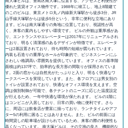
南大塚ビルは、豊島区南大塚に位置する、アクセスと利便性が
優れた賃貸オフィス物件です。1988年に竣工し、地上8階建て
のこのビルは、東京メトロ丸ノ内線新大塚駅から徒歩3分、JR
山手線大塚駅からは徒歩5分という、非常に便利な立地にあり
ます。ビルは南大塚通りの角地に位置しており、視認性が高
く、来客の案内もしやすい環境です。 ビルの外観は重厚感があ
り、エントランスやエレベーターは2017年にリニューアルされ
ており、明るく清潔感のあるデザインが特徴です。エレベータ
ーは2基設置されており、待ち時間の短縮が図られています。
内装も石造りの重厚なホールが印象的で、ビジネスシーンにふ
さわしい格調高い雰囲気を提供しています。 オフィスの基準階
面積は約137坪で、効率的な長方形の間取りが採用されていま
す。2面の窓からは自然光がたっぷりと入り、明るく快適なワ
ークスペースを実現しています。また、各フロアには男女別の
トイレが設置されており、快適なオフィス環境を支えます。空
調は個別制御が可能で、各テナントのニーズに応じた温度設定
が行えるため、一年中快適な環境が保たれます。 ビルの1階に
はコンビニが入居しており、日常の買い物に便利です。さら
に、周辺には飲食店が豊富に揃っており、ランチタイムやアフ
ター5の利用に困ることはありません。また、ビルの前面には
時間貸しの駐車場が設けられているため、来客の際の利便性も
高くなっています。 南大塚ビルは、その立地の良さ、機能的な