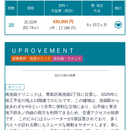
賃料 +
敷･保証
階数
面積
検討
共益費（税別）
礼金
430,000 円
25.02坪
3階
6ヶ月/2ヶ月
(
82.74
㎡)
（坪：17,186 円）
ＵＰＲＯＶＥＭＥＮＴ
貸事務所・賃貸オフィス
貸店舗・テナント
合計
13
枚の画像
ポイント
南池袋クリニックは、豊島区南池袋2丁目に位置し、2025年に
竣工予定の地上13階建てのビルです。この建物は、池袋駅から
徒歩わずか5分という非常に便利な立地にあり、山手線と東京
地下鉄丸ノ内線の両方を利用できるため、交通アクセスが抜群
です。 このビルにはエレベーターが2基設置されており、多く
の人々が訪れる際にもスムーズな移動をサポートします。新し