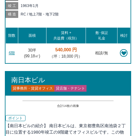
丁目 徒歩10分, 雑司が谷 徒歩10分, 鬼子母神前 徒歩11分, 目白
竣工
1963年1月
徒歩12分, 向原 徒歩14分, 北池袋 徒歩17分, 要町 徒歩17分, 大塚
徒歩17分, 学習院下 徒歩17分, 新大塚 徒歩19分, 大塚駅前 徒歩
構造
RC / 地上7階・地下2階
20分, 巣鴨新田 徒歩20分, 護国寺 徒歩20分
賃料 +
敷･保証
階数
面積
検討
共益費（税別）
礼金
540,000 円
30坪
6階
相談/無
(
99.18
㎡)
（坪：18,000 円）
南日本ビル
貸事務所・賃貸オフィス
貸店舗・テナント
合計
14
枚の画像
ポイント
【南日本ビルの紹介】 南日本ビルは、東京都豊島区南池袋２丁
目に位置する1980年竣工の9階建てオフィスビルです。この物