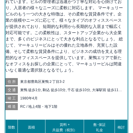
れています。ビルの管理者は迅速かつ丁寧な対応を心掛けてお
り、入居者の様々なニーズに柔軟に対応します。 マーキュリー
ビルのもう一つの大きな特徴は、その柔軟な賃貸条件です。企
業の規模やニーズに応じて、様々なタイプのオフィススペース
が提供されており、短期的な利用から長期的な入居まで幅広く
対応可能です。この柔軟性は、スタートアップ企業から大企業
まで、多くのビジネスにとって大きな利点となるでしょう。 総
じて、マーキュリービルはその優れた立地条件、充実した設
備、そして柔軟な賃貸条件により、ビジネスの成功を支える理
想的なオフィススペースを提供しています。巣鴨エリアで新た
なオフィスをお探しの企業にとって、マーキュリービルは間違
いなく最適な選択肢となるでしょう。
住所
東京都豊島区巣鴨２丁目3-2
交通
巣鴨 徒歩1分, 駒込 徒歩10分, 千石 徒歩10分, 大塚駅前 徒歩11分,
大塚 徒歩12分, 巣鴨新田 徒歩13分, 庚申塚 徒歩13分, 新庚申塚
竣工
1980年4月
徒歩14分, 西ヶ原四丁目 徒歩16分, 新大塚 徒歩16分, 西巣鴨 徒歩
17分, 西ヶ原 徒歩17分, 向原 徒歩18分, 滝野川一丁目 徒歩19分,
構造
RC / 地上4階・地下1階
上中里 徒歩20分
賃料 +
敷･保証
階数
面積
検討
共益費（税別）
礼金