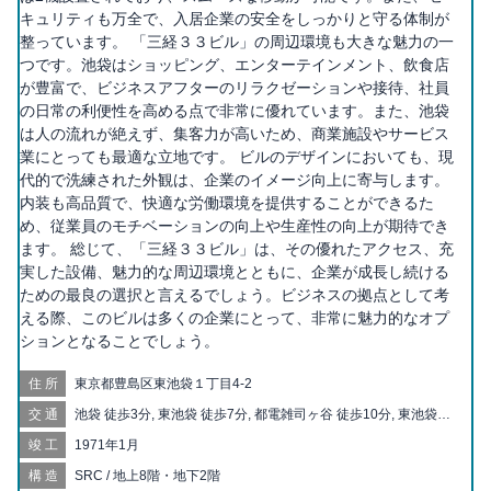
キュリティも万全で、入居企業の安全をしっかりと守る体制が
整っています。 「三経３３ビル」の周辺環境も大きな魅力の一
つです。池袋はショッピング、エンターテインメント、飲食店
が豊富で、ビジネスアフターのリラクゼーションや接待、社員
の日常の利便性を高める点で非常に優れています。また、池袋
は人の流れが絶えず、集客力が高いため、商業施設やサービス
業にとっても最適な立地です。 ビルのデザインにおいても、現
代的で洗練された外観は、企業のイメージ向上に寄与します。
内装も高品質で、快適な労働環境を提供することができるた
め、従業員のモチベーションの向上や生産性の向上が期待でき
ます。 総じて、「三経３３ビル」は、その優れたアクセス、充
実した設備、魅力的な周辺環境とともに、企業が成長し続ける
ための最良の選択と言えるでしょう。ビジネスの拠点として考
える際、このビルは多くの企業にとって、非常に魅力的なオプ
ションとなることでしょう。
住所
東京都豊島区東池袋１丁目4-2
交通
池袋 徒歩3分, 東池袋 徒歩7分, 都電雑司ヶ谷 徒歩10分, 東池袋四
丁目 徒歩11分, 向原 徒歩13分, 雑司が谷 徒歩13分, 北池袋 徒歩
竣工
1971年1月
14分, 鬼子母神前 徒歩14分, 目白 徒歩15分, 大塚 徒歩15分, 要町
徒歩17分, 巣鴨新田 徒歩18分, 大塚駅前 徒歩18分, 新大塚 徒歩
構造
SRC / 地上8階・地下2階