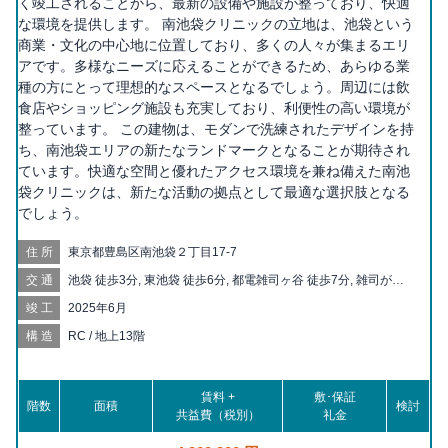
く竣工されることから、最新の設備や施設が整っており、快適
な環境を提供します。 南池袋クリニックの立地は、池袋という
商業・文化の中心地に位置しており、多くの人々が集まるエリ
アです。多様なニーズに応えることができるため、あらゆる業
種の方にとって理想的なスペースとなるでしょう。周辺には飲
食店やショッピング施設も充実しており、利便性の高い環境が
整っています。 この建物は、モダンで洗練されたデザインを持
ち、南池袋エリアの新たなランドマークとなることが期待され
ています。快適な空間と優れたアクセス環境を兼ね備えた南池
袋クリニックは、新たな活動の拠点として最適な選択肢となる
でしょう。
住所
東京都豊島区南池袋２丁目17-7
交通
池袋 徒歩3分, 東池袋 徒歩6分, 都電雑司ヶ谷 徒歩7分, 雑司が谷
徒歩9分, 東池袋四丁目 徒歩9分, 鬼子母神前 徒歩10分, 目白 徒歩
竣工
2025年6月
11分, 向原 徒歩14分, 学習院下 徒歩16分, 大塚 徒歩18分, 要町 徒
歩18分, 新大塚 徒歩18分, 北池袋 徒歩18分, 護国寺 徒歩19分, 大
構造
RC / 地上13階
塚駅前 徒歩20分, 面影橋 徒歩20分
賃料 +
敷･保証
階数
面積
検討
共益費（税別）
礼金