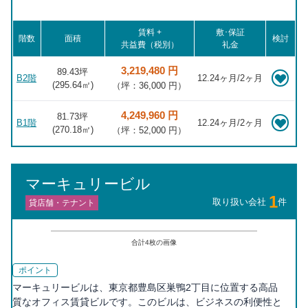
18分, 下板橋 徒歩20分, 板橋 徒歩20分
賃料 +
敷･保証
階数
面積
検討
共益費（税別）
礼金
3,219,480 円
89.43坪
B2階
12.24ヶ月/2ヶ月
(
295.64
㎡)
（坪：36,000 円）
4,249,960 円
81.73坪
B1階
12.24ヶ月/2ヶ月
(
270.18
㎡)
（坪：52,000 円）
マーキュリービル
1
取り扱い会社
件
貸店舗・テナント
合計
4
枚の画像
ポイント
マーキュリービルは、東京都豊島区巣鴨2丁目に位置する高品
質なオフィス賃貸ビルです。このビルは、ビジネスの利便性と