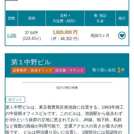
池袋 徒歩19分, 千石 徒歩19分, 西ヶ原四丁目 徒歩19分, 雑司が谷
徒歩20分
賃料 +
敷･保証
階数
面積
検討
共益費（税別）
礼金
1,820,000 円
37.64坪
1-2階
相談/1ヶ月
(
124.43
㎡)
（坪：48,352 円）
第１中野ビル
1
取り扱い会社
件
貸事務所・賃貸オフィス
貸店舗・テナント
合計
13
枚の画像
ポイント
第１中野ビルは、東京都豊島区南池袋に位置する、1963年竣工
の中規模オフィスビルです。このビルは、池袋駅から徒歩わず
か3分という抜群の立地に恵まれており、JR線、地下鉄、私鉄
など複数の路線が利用可能で、交通アクセスの良さが最大の特
長です。 ビルは明治通り沿いに位置し、1階部分には視認性の