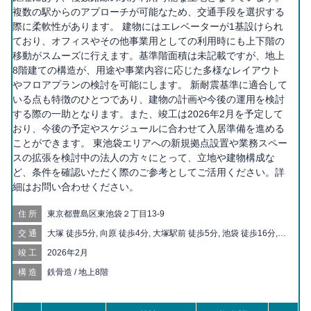
複数の駅からのアプローチが可能なため、交通手段を選択する
際に柔軟性があります。 建物にはエレベーターが1基設けられ
ており、オフィスやその他事業用としての利用時にも上下階の
移動がスムーズに行えます。基準階面積は未記載ですが、地上
8階建ての構造が、用途や事業内容に応じた多様なレイアウト
やフロアプランの検討を可能にします。 新耐震基準に適合して
いる点も特徴のひとつであり、建物の計画や今後の運用を検討
する際の一助となります。また、竣工は2026年2月を予定して
おり、今後の予定やスケジュールに合わせて入居準備を進める
ことができます。 東池袋エリアへの新規拠点設置や業務スペー
スの拡張を検討中の法人の方々にとって、立地や建物構成な
ど、条件を確認いただく際のご参考としてご活用ください。詳
細はお問い合わせください。
住所
東京都豊島区東池袋２丁目13-9
交通
大塚 徒歩5分, 向原 徒歩4分, 大塚駅前 徒歩5分, 池袋 徒歩16分,
巣鴨新田 徒歩6分, 新大塚 徒歩8分, 東池袋四丁目 徒歩10分, 東池
竣工
2026年2月
袋 徒歩11分, 庚申塚 徒歩12分, 都電雑司ヶ谷 徒歩14分, 巣鴨 徒
歩15分, 新庚申塚 徒歩15分, 北池袋 徒歩16分, 護国寺 徒歩17分,
構造
鉄骨造 / 地上8階
西巣鴨 徒歩17分, 雑司が谷 徒歩18分, 鬼子母神前 徒歩19分, 西ヶ
原四丁目 徒歩20分, 板橋 徒歩20分