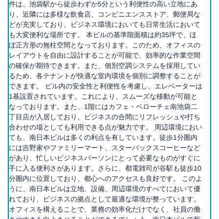
件は、池袋駅から徒歩わずか5分という利便性の高い立地にあ
り、近隣には多様な飲食店、コンビニエンスストア、郵便局な
どが充実しており、ビジネス環境においても日常生活において
も大変便利な場所です。 本ビルの基準階面積は約35坪で、ほ
ぼ正方形の無柱空間となっております。このため、オフィスの
レイアウトを自由に設計することが可能で、効率的な作業空間
の確保が期待できます。また、個別空調システムを採用してい
るため、各テナントが快適な室内環境を個別に調整することが
できます。 ビル内の安全性と利便性を考慮し、エレベーターは
1基設置されています。これにより、スムーズな移動が可能と
なっております。また、1階にはカフェ・ベローチェ南池袋二
丁目店が入居しており、ビジネスの合間にリフレッシュや打ち
合わせの場としても利用できる点が魅力です。 周辺環境におい
ても、南日本ビルは多くの利点を有しています。徒歩1分圏内
には吉野家やファミリーマート、スターバックスコーヒーなど
があり、忙しいビジネスパーソンにとって必要なものがすぐに
手に入る便利さがあります。さらに、都電雑司が谷駅も徒歩10
分圏内に位置しており、都心へのアクセスも良好です。 このよ
うに、南日本ビルは立地、設備、周辺環境のすべてにおいて優
れており、ビジネスの拠点として最適な環境が整っています。
オフィスを構えることで、業務の効率化だけでなく、社員の働