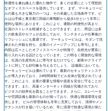
快適性を兼ね備えた優れた物件で、多くの企業にとって理想的
なオフィススペースを提供しています。 まず、マーキュリービ
ルの最も大きな魅力の一つは、その卓越した立地条件です。ビ
ルは山手線と東京都三田線の巣鴨駅から徒歩1分という非常に
便利な場所にあります。これにより、通勤の利便性が高まり、
社員のストレスを軽減することができます。また、周辺には多
くの飲食店やカフェが点在しており、ランチタイムや仕事後の
リフレッシュにも最適です。 マーキュリービルは、モダンで洗
練された外観を持ち、企業のイメージアップにも寄与します。
内部は広々としたオフィススペースが特徴で、自然光が豊富に
取り入れられる設計となっています。この明るく開放的な環境
は、社員の生産性向上に寄与するだけでなく、顧客やクライア
ントに対しても好印象を与えるでしょう。 設備面においても、
マーキュリービルは優れています。最新のセキュリティシステ
ムが導入されており、24時間体制でビル全体が監視されていま
す。これにより、企業の重要な情報や資産を安全に守ることが
できます。また、高速インターネット回線が完備されており、
ビジネスの効率化を図ることができます。さらに、エレベータ
ーや空調設備も最新のものが揃っており、快適な職場環境を提
供します。 ビルの管理体制も非常に充実しており、清掃やメン
テナンスが行き届いているため、常に清潔で快適な環境が保た