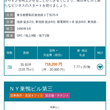
きやすさを向上させることができるでしょう。南日本ビルで新
たなビジネスのスタートを切りましょう。
住所
東京都豊島区南池袋２丁目25-6
交通
池袋 徒歩2分, 東池袋 徒歩6分, 都電雑司ヶ谷 徒歩8分, 東池袋四
丁目 徒歩10分, 雑司が谷 徒歩10分, 鬼子母神前 徒歩10分, 目白
竣工
1980年3月
徒歩12分, 向原 徒歩14分, 学習院下 徒歩17分, 要町 徒歩17分, 大
塚 徒歩18分, 北池袋 徒歩18分, 新大塚 徒歩19分, 護国寺 徒歩20
構造
SRC / 地上9階・地下1階
分, 大塚駅前 徒歩20分, 巣鴨新田 徒歩20分
賃料 +
敷･保証
階数
面積
検討
共益費（税別）
礼金
718,200 円
35.91坪
7階
7.77ヶ月/無
(
118.75
㎡)
（坪：20,000 円）
ＮＹ巣鴨ビル第三
貸事務所・賃貸オフィス
貸店舗・テナント
画像なし