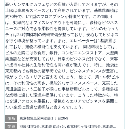
高いサンマルクカフェなどの店舗が入居しておりますが、その
上階は事務所スペースとして利用されています。基準階面積は
約70坪で、L字型のフロアプランが特徴的です。この間取り
は、効率的なオフィスレイアウトを可能にし、多様なビジネス
ニーズに対応できる柔軟性を提供しています。 ビルのセキュリ
ティは24時間体制の機械警備が整っており、安心してビジネス
を行う環境が整っています。また、エレベーターは1基設置さ
れており、建物の機能性を支えています。 周辺環境としては、
ビルの近隣には飲食店、銀行、コンビニエンスストア、大型商
業施設などが充実しており、日常のビジネスだけでなく、来客
の接待や社員の生活利便性も高い点が魅力です。特に、池袋は
東京都内でも有数の繁華街であり、ビジネスチャンスが豊富に
転がっているエリアと言えるでしょう。 総じて、第１中野ビル
は、その利便性の高さ、機能的なオフィススペース、充実した
周辺施設という三拍子が揃った事務所用ビルとして、多種多様
な業種に適した環境を提供しています。こうした特徴から、特
に交通アクセスを重視し、活気あるエリアでビジネスを展開し
たい企業に最適な選択肢と言えるでしょう。
住所
東京都豊島区南池袋１丁目20-9
交通
池袋 徒歩2分, 東池袋 徒歩7分, 都電雑司ヶ谷 徒歩8分, 東池袋四