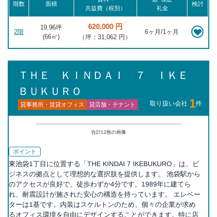
階数
面積
検討
共益費（税別）
礼金
620,000 円
19.96坪
2階
6ヶ月/1ヶ月
(
66
㎡)
（坪：31,062 円）
ＴＨＥ ＫＩＮＤＡＩ ７ ＩＫＥ
ＢＵＫＵＲＯ
1
取り扱い会社
件
貸事務所・賃貸オフィス
貸店舗・テナント
合計
12
枚の画像
ポイント
東池袋1丁目に位置する「THE KINDAI 7 IKEBUKURO」は、ビ
ジネスの拠点として理想的な選択肢を提供します。 池袋駅から
のアクセスが良好で、徒歩わずか4分です。1989年に建てら
れ、耐震設計が施された安心の構造を持っています。 エレベー
ターは1基です。内装はスケルトンのため、個々の企業が求め
るオフィス環境を自由にデザインすることができます。特に店