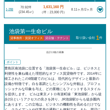
1,631,160 円
70.92坪
1-2階
8.11ヶ月/2ヶ月
(
234.45
㎡)
（坪：23,000 円）
池袋第一生命ビル
1
取り扱い会社
件
貸事務所・賃貸オフィス
貸店舗・テナント
合計
13
枚の画像
ポイント
豊島区南池袋に位置する「池袋第一生命ビル」は、ビジネスと
利便性を兼ね備えた理想的なオフィス賃貸物件です。2014年に
竣工されたこの9階建てのビルは、現代的なデザインと最新の
設備が特徴です。白を基調としたシンプルな外観は、プロフェ
ッショナルな印象を与え、どの業種にもフィットするスタイル
を提供します。 ビルは東京メトロ有楽町線「東池袋駅」から徒
歩2分というアクセスの良さを誇り、JR池袋駅からも徒歩圏内
にあります。この立地は、ビジネスの機動性を高めるだけでな
く、クライアントや従業員の通勤にも便利です。また、周辺に