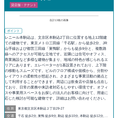
貸店舗・テナント
合計
13
枚の画像
ポイント
レニール本駒込は、文京区本駒込2丁目に位置する地上12階建
ての建物です。東京メトロ三田線「千石駅」から徒歩2分、JR
山手線および都営三田線「巣鴨駅」からも徒歩9分と、複数路
線へのアクセスが可能な立地です。近隣には住宅やオフィス、
商業施設など多様な建物が集まり、地域の特色が感じられるエ
リアにあります。エレベーターが1基設置されており、上下階
の移動もスムーズです。ビルのフロア構成や規模から、分割や
レイアウトの柔軟性が想起され、さまざまな事業活動の拠点と
して利用することができます。周辺には飲食店や店舗も点在し
ており、日常の業務や来訪者対応もしやすい環境です。オフィ
スや事業用スペースをお探しの法人のお客様に向けて、用途に
応じた検討が可能な建物です。詳細はお問い合わせください。
住所
東京都文京区本駒込２丁目29-27
交通
千石 徒歩2分, 巣鴨 徒歩9分, 駒込 徒歩10分, 本駒込 徒歩12分, 白