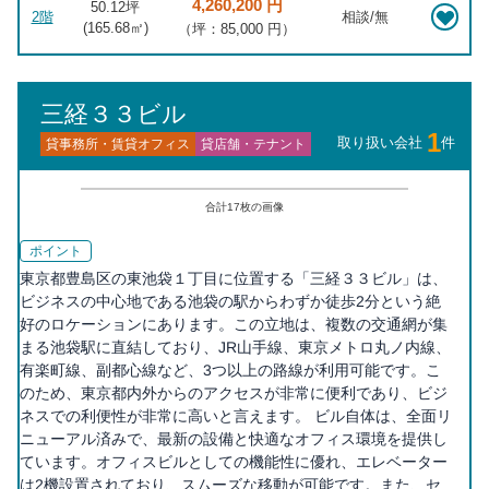
4,260,200 円
50.12坪
2階
相談/無
(
165.68
㎡)
（坪：85,000 円）
三経３３ビル
1
取り扱い会社
件
貸事務所・賃貸オフィス
貸店舗・テナント
合計
17
枚の画像
ポイント
東京都豊島区の東池袋１丁目に位置する「三経３３ビル」は、
ビジネスの中心地である池袋の駅からわずか徒歩2分という絶
好のロケーションにあります。この立地は、複数の交通網が集
まる池袋駅に直結しており、JR山手線、東京メトロ丸ノ内線、
有楽町線、副都心線など、3つ以上の路線が利用可能です。こ
のため、東京都内外からのアクセスが非常に便利であり、ビジ
ネスでの利便性が非常に高いと言えます。 ビル自体は、全面リ
ニューアル済みで、最新の設備と快適なオフィス環境を提供し
ています。オフィスビルとしての機能性に優れ、エレベーター
は2機設置されており、スムーズな移動が可能です。また、セ