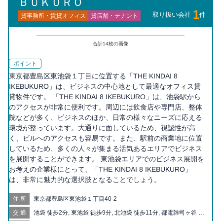
ＢＵＫＵＲＯ
1
取り扱い会社
件
貸事務所・賃貸オフィス
貸店舗・テナント
合計
14
枚の画像
ポイント
東京都豊島区東池袋１丁目に位置する「THE KINDAI 8
IKEBUKURO」は、ビジネスの中心地として最適なオフィス賃
貸物件です。 「THE KINDAI 8 IKEBUKURO」は、池袋駅から
のアクセスが非常に便利です。周辺には飲食店や専門店、整体
院などが多く、ビジネスのほか、日常の様々なニーズに応える
環境が整っています。大通りに面しているため、視認性が高
く、ビルへのアクセスも容易です。また、駅前の商業地に位置
しているため、多くの人々が集まる活気あるエリアでビジネス
を展開することができます。 東池袋エリアでのビジネス展開を
お考えの企業様にとって、「THE KINDAI 8 IKEBUKURO」
は、非常に魅力的な選択肢となることでしょう。
住所
東京都豊島区東池袋１丁目40-2
交通
池袋 徒歩2分, 東池袋 徒歩9分, 北池袋 徒歩11分, 都電雑司ヶ谷 徒