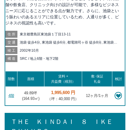
舗や飲食店、クリニック向けの設計が可能で、多様なビジネス
ニーズに応じることができる点が魅力です。さらに、池袋とい
う賑わいのあるエリアに位置しているため、人通りが多く、ビ
ジネスの視認性も高いです。
住所
東京都豊島区東池袋１丁目13-11
交通
池袋 徒歩4分, 東池袋 徒歩6分, 都電雑司ヶ谷 徒歩8分, 東池袋四
丁目 徒歩9分, 向原 徒歩11分, 雑司が谷 徒歩12分, 鬼子母神前 徒
竣工
2002年10月
歩13分, 大塚 徒歩14分, 北池袋 徒歩15分, 目白 徒歩15分, 新大塚
徒歩16分, 大塚駅前 徒歩17分, 巣鴨新田 徒歩17分, 要町 徒歩19
構造
SRC / 地上6階・地下2階
分, 護国寺 徒歩19分, 学習院下 徒歩20分
賃料 +
敷･保証
階数
面積
検討
共益費（税別）
礼金
1,995,600 円
49.89坪
4階
12ヶ月/1ヶ月
(
164.93
㎡)
（坪：40,000 円）
ＴＨＥ ＫＩＮＤＡＩ ８ ＩＫＥ