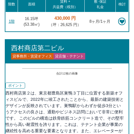
賃料 +
敷･保証
階数
面積
検討
共益費（税別）
礼金
430,000 円
16.15坪
1階
8ヶ月/1ヶ月
(
53.38
㎡)
（坪：26,625 円）
西村商店第二ビル
貸事務所・賃貸オフィス
貸店舗・テナント
合計
12
枚の画像
ポイント
西村商店第２は、東京都豊島区巣鴨３丁目に位置する新築オフ
ィスビルで、2022年に竣工されたことから、最新の建築技術と
デザインが反映されています。巣鴨駅からわずか徒歩3分とい
うアクセスの良さは、通勤やビジネス訪問において非常に便利
です。 このビルの構造は鉄骨鉄筋コンクリート造で、その堅牢
性から高い耐震性を誇ります。これは、テナント企業が事業の
継続性を高める重要な要素となります。また、エレベーターが