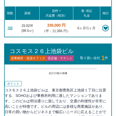
賃料 +
敷･保証
階数
面積
検討
共益費（税別）
礼金
330,000 円
29.82坪
3階
6ヶ月/1ヶ月
(
98.6
㎡)
（坪：11,066 円）
コスモス２６上池袋ビル
1
取り扱い会社
件
貸事務所・賃貸オフィス
貸店舗・テナント
合計
15
枚の画像
ポイント
コスモス２６上池袋ビルは、東京都豊島区上池袋１丁目に位置
する、SOHOおよび事務所利用に適したマンションでありま
す。このビルは明治通りに面しており、交通の利便性が非常に
高いことが特徴です。ビルの周辺には多様な商業施設があり、
日常の買い物からビジネスまで幅広いニーズに応えることがで