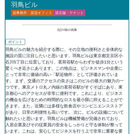
羽鳥ビル
貸事務所・賃貸オフィス
貸店舗・テナント
合計
4
枚の画像
ポイント
羽鳥ビルの魅力を紹介する際に、その立地の便利さと全体的な
施設の質に注目したいと思います。羽鳥ビルは東京都文京区小
石川5丁目に位置しており、茗荷谷駅からわずか徒歩1分という
驚くべき近さにあります。この地点は、ビジネスマンや企業に
とって非常に価値の高い「駅近物件」として評価されていま
す。 まず、交通のアクセスの良さはこのビルの最大の魅力の一
つです。東京メトロ丸ノ内線の茗荷谷駅がすぐそばにあり、東
京都心へのアクセスが非常に便利です。これにより、ビジネス
の機会を広げるための時間的なロスを最小限に抑えることがで
きます。また、近隣には多様な飲食店やコンビニエンスストア
があり、日常の利便性も高いです。 次に、ビルの設備について
触れたいと思います。羽鳥ビルは機械警備が完備されており、
入居企業及びその従業員の安全をしっかりと守る体制が整って
います。これは、安心してビジネスを行う上で非常に重要な要