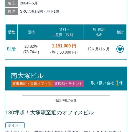
歩12分, 東池袋四丁目 徒歩12分, 向原 徒歩14分, 大塚 徒歩15分,
竣工
2004年5月
雑司が谷 徒歩15分, 鬼子母神前 徒歩16分, 要町 徒歩17分, 巣鴨新
田 徒歩17分, 目白 徒歩17分, 下板橋 徒歩18分, 大塚駅前 徒歩18
構造
SRC / 地上8階・地下1階
分, 板橋 徒歩18分, 新大塚 徒歩19分
賃料 +
敷･保証
階数
面積
検討
共益費（税別）
礼金
1,191,000 円
23.82坪
B1階
12ヶ月/1ヶ月
(
78.74
㎡)
（坪：50,000 円）
南大塚ビル
1
取り扱い会社
件
貸事務所・賃貸オフィス
貸店舗・テナント
合計
16
枚の画像
130坪超！大塚駅至近のオフィスビル
ポイント