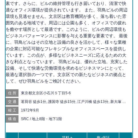
素です。さらに、ビルの維持管理も行き届いており、清潔で快
適なオフィス環境が提供されています。 また、羽鳥ビルの周辺
環境も見逃せません。文京区は教育機関が多く、落ち着いた雰
囲気のある地域です。周辺には公園も多く、オフィスでの疲れ
を癒やす場所として最適です。このように、ビルの周辺環境も
ビジネスパフォーマンスに影響を与える重要な要素です。 最後
に、羽鳥ビルはその立地と設備の良さを活かして、様々な業種
の企業に対応可能なフレキシブルなオフィススペースを提供し
ています。この点が、多様なビジネスニーズに応えるための大
きな利点となっています。 羽鳥ビルは、優れた立地、充実した
設備、そして快適な労働環境を求めるビジネスマンにとって、
最適な選択肢の一つです。文京区での新たなビジネスの拠点と
して、ぜひ羽鳥ビルをご検討ください。
住所
東京都文京区小石川５丁目5-6
交通
茗荷谷 徒歩1分, 護国寺 徒歩15分, 江戸川橋 徒歩13分, 新大塚 徒
歩15分, 千石 徒歩17分, 白山 徒歩18分, 神楽坂 徒歩20分
竣工
1972年9月
構造
SRC / 地上8階・地下1階
賃料 +
敷･保証