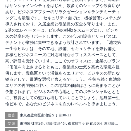
はサンシャインシティをはじめ、数多くのショップや飲食店が
あり、ビジネスアフターのリラクゼーションやランチミーティ
ングにも最適です。 セキュリティ面では、機械警備システムが
導入されており、入居企業と従業員の安全を守ります。また、
2基のエレベーターは、ビル内の移動をスムーズにし、ビジネ
スの効率化をサポートします。このビルの設備とサービスは、
テナントが業務に集中できるよう設計されています。 「池袋第
一生命ビル」は、その立地、設備、セキュリティを兼ね備え、
多様なビジネスニーズに対応可能なオフィススペースとして、
高い評価を受けています。ここでのオフィスは、企業のブラン
ド価値を向上させるとともに、従業員の士気を高める環境を提
供します。豊島区という活気あるエリアで、ビジネスの新たな
拠点として、最適な選択と言えるでしょう。 今後も続く東池袋
エリアの再開発に伴い、この地域の価値はさらに高まることが
予想されます。ビジネスの中心地としてのポテンシャルととも
に、投資としての魅力も増していくことでしょう。池袋第一生
命ビルで、あなたのビジネスを次のレベルへと導きましょう。
住所
東京都豊島区南池袋２丁目30-11
交通
東池袋 徒歩2分, 池袋 徒歩4分, 都電雑司ヶ谷 徒歩6分, 東池袋四
丁目 徒歩6分, 雑司が谷 徒歩9分, 鬼子母神前 徒歩10分, 向原 徒歩