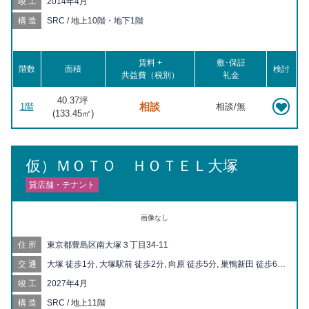
竣工
2014年4月
10分, 目白 徒歩14分, 大塚 徒歩14分, 新大塚 徒歩15分, 大塚駅前
徒歩16分, 護国寺 徒歩16分, 学習院下 徒歩17分, 北池袋 徒歩17
構造
SRC / 地上10階・地下1階
分, 巣鴨新田 徒歩17分
賃料 +
敷･保証
階数
面積
検討
共益費（税別）
礼金
40.37坪
相談
1階
相談/無
(
133.45
㎡)
仮）ＭＯＴＯ ＨＯＴＥＬ大塚
貸店舗・テナント
画像なし
住所
東京都豊島区南大塚３丁目34-11
交通
大塚 徒歩1分, 大塚駅前 徒歩2分, 向原 徒歩5分, 巣鴨新田 徒歩6
分, 新大塚 徒歩7分, 庚申塚 徒歩11分, 東池袋四丁目 徒歩12分, 巣
竣工
2027年4月
鴨 徒歩12分, 東池袋 徒歩13分, 新庚申塚 徒歩14分, 都電雑司ヶ谷
徒歩15分, 護国寺 徒歩16分, 西巣鴨 徒歩17分, 北池袋 徒歩19分,
構造
SRC / 地上11階