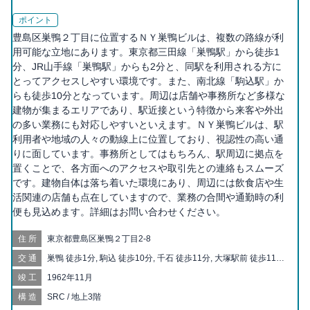
ポイント
豊島区巣鴨２丁目に位置するＮＹ巣鴨ビルは、複数の路線が利
用可能な立地にあります。東京都三田線「巣鴨駅」から徒歩1
分、JR山手線「巣鴨駅」からも2分と、同駅を利用される方に
とってアクセスしやすい環境です。また、南北線「駒込駅」か
らも徒歩10分となっています。周辺は店舗や事務所など多様な
建物が集まるエリアであり、駅近接という特徴から来客や外出
の多い業務にも対応しやすいといえます。ＮＹ巣鴨ビルは、駅
利用者や地域の人々の動線上に位置しており、視認性の高い通
りに面しています。事務所としてはもちろん、駅周辺に拠点を
置くことで、各方面へのアクセスや取引先との連絡もスムーズ
です。建物自体は落ち着いた環境にあり、周辺には飲食店や生
活関連の店舗も点在していますので、業務の合間や通勤時の利
便も見込めます。詳細はお問い合わせください。
住所
東京都豊島区巣鴨２丁目2-8
交通
巣鴨 徒歩1分, 駒込 徒歩10分, 千石 徒歩11分, 大塚駅前 徒歩11分,
大塚 徒歩12分, 巣鴨新田 徒歩12分, 庚申塚 徒歩13分, 新庚申塚
竣工
1962年11月
徒歩14分, 新大塚 徒歩16分, 西ヶ原四丁目 徒歩16分, 西巣鴨 徒歩
16分, 西ヶ原 徒歩17分, 向原 徒歩17分, 滝野川一丁目 徒歩19分,
構造
SRC / 地上3階
上中里 徒歩20分