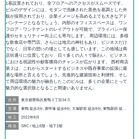
1基設置されており、全フロアへのアクセスがスムーズです。
ビルのデザインには、モダンで洗練された黒色を基調とした外
観が採用されており、企業イメージを高める上でも大きなアド
バンテージとなるでしょう。内部のオフィススペースは、ワン
フロア・ワンテナントのレイアウトが可能で、プライバシー保
護やセキュリティー向上にも寄与します。 周辺環境には、多様
な飲食店や専門店、さらには地元の神社もあり、ビジネスだけ
でなく、日常の憩いの場としても適しています。この地域は商
店街通りに位置しており、日々多くの人々で賑わい、ビジネス
における視認性や顧客獲得のチャンスが広がります。 西村商店
第２は、これからスタートするビジネスや既存事業の拡張に最
適な場所と言えるでしょう。先進的な建築技術と利便性、そし
て周辺環境の魅力が融合したこのビルは、多くの企業にとって
魅力的な選択肢となること間違いありません。
住所
東京都豊島区巣鴨３丁目34-3
交通
巣鴨 徒歩3分, 庚申塚 徒歩9分, 大塚駅前 徒歩9分, 巣鴨新田 徒歩9
分, 大塚 徒歩10分, 新庚申塚 徒歩10分, 駒込 徒歩13分, 西ヶ原四
竣工
2022年8月
丁目 徒歩13分, 西巣鴨 徒歩13分, 千石 徒歩14分, 新大塚 徒歩15
分, 向原 徒歩16分, 西ヶ原 徒歩17分, 滝野川一丁目 徒歩17分, 上
構造
SRC / 地上6階・地下1階
中里 徒歩20分