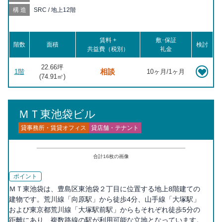
山 徒歩14分, 新大塚 徒歩17分, 大塚駅前 徒歩18分, 大塚 徒歩18
構造
SRC / 地上12階
分, 茗荷谷 徒歩18分
賃料 +
敷･保証
階数
面積
検討
共益費（税別）
礼金
22.66坪
相談
1階
10ヶ月/1ヶ月
(
74.91
㎡)
ＭＴ東池袋ビル
貸事務所・賃貸オフィス
貸店舗・テナント
合計
16
枚の画像
ポイント
ＭＴ東池袋は、豊島区東池袋２丁目に位置する地上8階建ての
建物です。荒川線「向原駅」から徒歩4分、山手線「大塚駅」
および東京都荒川線「大塚駅前駅」からもそれぞれ徒歩5分の
距離にあり、複数路線の駅が利用可能な立地となっています。