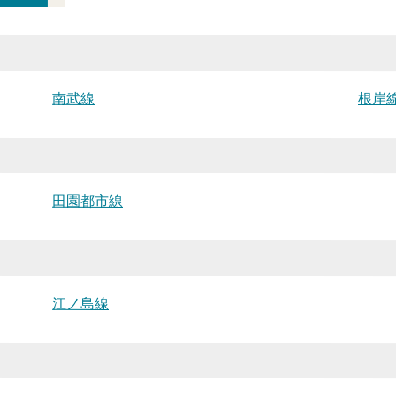
南武線
根岸
田園都市線
江ノ島線