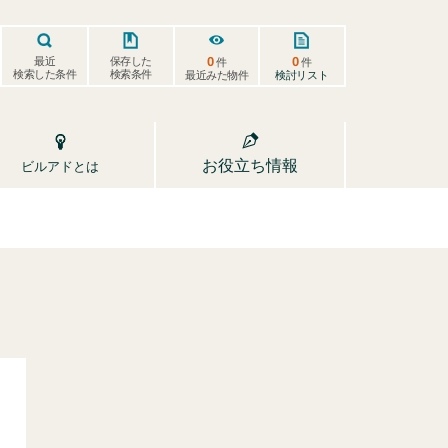
0
0
保存した
最近
件
件
検索した条件
検索条件
検討リスト
最近みた物件
お役立ち情報
ビルアドとは