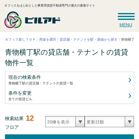
オフィスをはじめとした事業用賃貸不動産専門の最大の募集サイト
MENU
青物横丁駅
貸店舗・テナントを駅・路線から探す
オフィス探しＴＯＰ
用途を選択
青物横丁駅の貸店舗・テナントの賃貸
物件一覧
現在の検索条件
青物横丁駅の貸店舗・テナントの賃貸
一覧
条件を変更
全ての賃貸ビル
12
検索結果
フロア