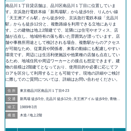
南品川１丁目貸店舗は、品川区南品川１丁目に位置していま
す。京浜急行電鉄本線「新馬場駅」から徒歩5分、りんかい線
「天王洲アイル駅」から徒歩9分、京浜急行電鉄本線「北品川
駅」からも徒歩12分と、複数路線を利用できる立地にありま
す。この建物は地上2階建てで、近隣には住宅やオフィス、店
舗が点在し、地域特有の落ち着いた雰囲気が漂っています。店
舗や事務所用途として検討される場合、複数駅からのアクセス
が可能なため、従業員や関係者、来客の動線にも配慮しやすい
環境です。周辺には生活利便施設や他業種の店舗も点在してい
るため、地域住民や周辺ワーカーとの接点も想定できます。建
物の規模は2階建てとなっており、使用目的や必要に応じてフ
ロアを区分して利用することも可能です。現地の詳細やご検討
に際してのご質問については、詳細はお問い合わせください。
住所
東京都品川区南品川１丁目4-23
交通
新馬場 徒歩5分, 北品川 徒歩12分, 天王洲アイル 徒歩9分, 青物横
丁 徒歩10分, 品川シーサイド 徒歩11分, 鮫洲 徒歩16分, 品川 徒
竣工
1989年3月
歩17分, 大井町 徒歩17分, 大崎 徒歩19分
構造
木造 / 地上2階