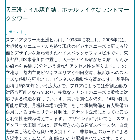
天王洲アイル駅直結！ホテルライクなランドマー
クタワー
ポイント
スフィアタワー天王洲ビルは、1993年に竣工し、2008年には
大規模なリニューアルを経て現代のビジネスニーズに応える設
備とデザインを兼ね備えたハイスペックオフィスビルです。東
京都品川区東品川に位置し、天王洲アイル駅から直結、りんか
い線からも徒歩3分という優れたアクセス性を誇ります。この
立地は、都内主要ビジネスエリアや羽田空港、横浜駅へのスム
ーズな移動を可能とし、ビジネスの機動性を高めます。 基準階
面積は約330坪という広大さで、フロアによっては分割区画の
対応も可能となっており、多様なテナントのニーズに柔軟に対
応できる構造を有しています。高い耐震性を備え、24時間利用
可能な環境、月極駐車場の提供、そして機械警備と有人警備の
併用によるセキュリティ体制は、テナント企業にとっての安心
と利便性を兼ね備えています。 デザイン面においても、スフィ
アタワー天王洲ビルは、落ち着きのある迎賓スペースや、自然
光が差し込む心地良い男女別トイレ、非接触型ICカードによる
入退室システムなど、細部にわたり配慮されています。また、