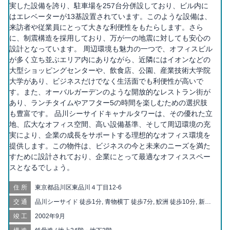
実した設備を誇り、駐車場を257台分併設しており、ビル内に
はエレベーターが13基設置されています。このような設備は、
来訪者や従業員にとって大きな利便性をもたらします。さら
に、制震構造を採用しており、万が一の地震に対しても安心の
設計となっています。 周辺環境も魅力の一つで、オフィスビル
が多く立ち並ぶエリア内にありながら、近隣にはイオンなどの
大型ショッピングセンターや、飲食店、公園、産業技術大学院
大学があり、ビジネスだけでなく生活面でも利便性が高いで
す。また、オーバルガーデンのような開放的なレストラン街が
あり、ランチタイムやアフター5の時間を楽しむための選択肢
も豊富です。 品川シーサイドキャナルタワーは、その優れた立
地、広大なオフィス空間、高い設備基準、そして周辺環境の充
実により、企業の成長をサポートする理想的なオフィス環境を
提供します。この物件は、ビジネスの今と未来のニーズを満た
すために設計されており、企業にとって最適なオフィススペー
スとなるでしょう。
住所
東京都品川区東品川４丁目12-6
交通
品川シーサイド 徒歩1分, 青物横丁 徒歩7分, 鮫洲 徒歩10分, 新馬
場 徒歩12分, 天王洲アイル 徒歩14分, 大井町 徒歩16分, 立会川
竣工
2002年9月
徒歩20分, 北品川 徒歩20分