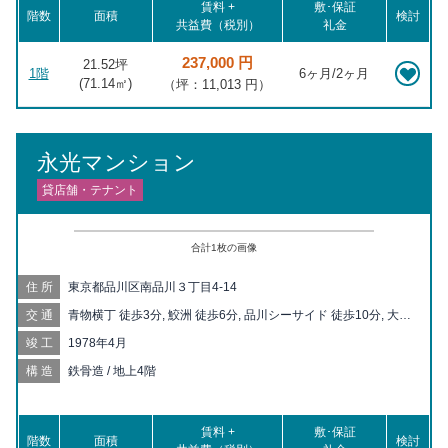
賃料 +
敷･保証
階数
面積
検討
共益費（税別）
礼金
237,000 円
21.52坪
1階
6ヶ月/2ヶ月
(
71.14
㎡)
（坪：11,013 円）
永光マンション
貸店舗・テナント
合計
1
枚の画像
住所
東京都品川区南品川３丁目4-14
交通
青物横丁 徒歩3分, 鮫洲 徒歩6分, 品川シーサイド 徒歩10分, 大井
町 徒歩10分, 新馬場 徒歩12分, 立会川 徒歩14分, 大井競馬場前
竣工
1978年4月
徒歩18分, 天王洲アイル 徒歩19分, 下神明 徒歩20分
構造
鉄骨造 / 地上4階
賃料 +
敷･保証
階数
面積
検討