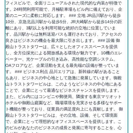
フィスビルで、全面リニューアルされた現代的な内装が特徴で
す。24時間利用可能で、月極駐車場もビル内に備えており、企
業のニーズに柔軟に対応します。 ### 立地 JR品川駅から徒歩
10分、京急北品川駅から徒歩5分、JR大崎駅から徒歩14分の距
離にあり、3駅以上を利用可能な絶好の立地に位置していま
す。品川駅からは無料送迎バスも運行されており、アクセスの
良さはビジネスの機会を最大限に引き出します。 ### 設備 御
殿山トラストタワーは、広々としたオフィススペースを提供
し、全方位採光による開放感ある環境が魅力です。10機のエレ
ベーター、光ケーブルの引き込み、高性能な空調システム、
OAフロアなど、企業活動を支える最先端の設備が整っていま
す。 ### ビジネス利点 品川エリアは、新幹線の駅があること
もあり、ビジネスの中心地として急激に発展しています。御殿
山トラストタワービルは、このようなビジネスの中心地にある
ことで、企業にとって最適なビジネスチャンスを提供します。
また、ビル内にはコンビニや郵便局、隣接する東京マリオット
ホテルや御殿山庭園など、職場環境を充実させる多様なサポー
ト機能が整っており、従業員の満足度向上にも貢献します。 御
殿山トラストタワービルは、その立地、設備、そして環境面
で、企業にとって理想的なオフィススペースを提供します。こ
のビルがあなたのビジネスの成長と発展に寄与することを、心