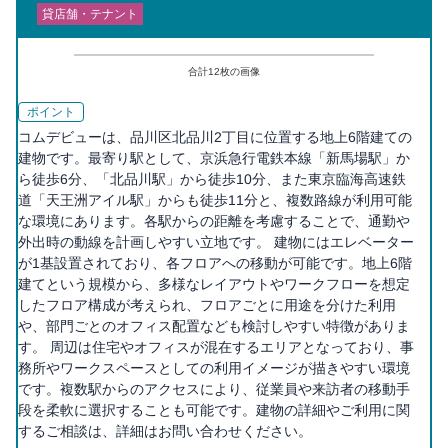
貸店舗・テナント
合計
12
枚の画像
ポイント
コムデビューは、品川区北品川2丁目に位置する地上6階建ての
建物です。最寄り駅として、京浜急行電鉄本線「新馬場駅」か
ら徒歩6分、「北品川駅」から徒歩10分、また東京臨海高速鉄
道「天王洲アイル駅」からも徒歩11分と、複数路線が利用可能
な環境にあります。各駅からの距離を考慮することで、通勤や
外出時の動線を計画しやすい立地です。 建物にはエレベーター
が1基設置されており、各フロアへの移動が可能です。地上6階
建てという規模から、多様なレイアウトやワークフローを想定
したフロア構成が考えられ、フロアごとに用途を分けた利用
や、部門ごとのオフィス配置なども検討しやすい特徴がありま
す。 周辺は住宅やオフィスが混在するエリアとなっており、事
務所やワークスペースとしての利用イメージが描きやすい環境
です。複数駅からのアクセスにより、従業員や来訪者の移動手
段を柔軟に選択することも可能です。建物の詳細やご利用に関
するご相談は、詳細はお問い合わせください。