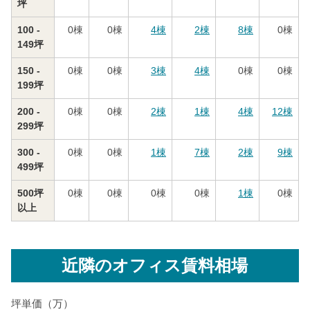
坪
100 -
0
棟
0
棟
4
棟
2
棟
8
棟
0
棟
149坪
150 -
0
棟
0
棟
3
棟
4
棟
0
棟
0
棟
199坪
200 -
0
棟
0
棟
2
棟
1
棟
4
棟
12
棟
299坪
300 -
0
棟
0
棟
1
棟
7
棟
2
棟
9
棟
499坪
500坪
0
棟
0
棟
0
棟
0
棟
1
棟
0
棟
以上
近隣のオフィス賃料相場
坪単価（万）