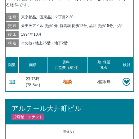
る物件です。
住所
東京都品川区東品川２丁目2-20
交通
天王洲アイル 徒歩1分, 新馬場 徒歩12分, 品川 徒歩15分, 北品川
徒歩12分, 品川シーサイド 徒歩16分, 青物横丁 徒歩19分
竣工
1994年10月
構造
その他 / 地上25階・地下2階
賃料 +
敷･保証
階数
面積
検討
共益費（税別）
礼金
23.75坪
相談
1階
相談/無
(
78.5
㎡)
アルテール大井町ビル
貸店舗・テナント
画像なし