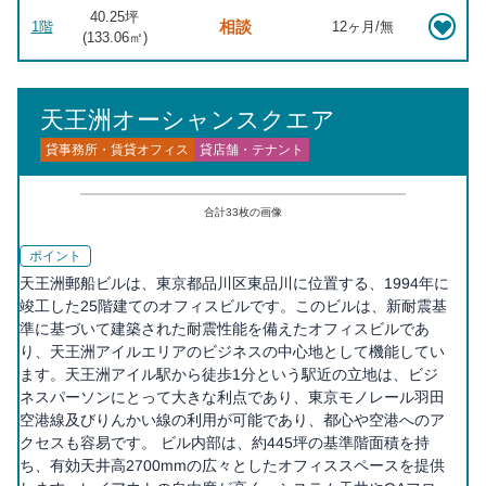
40.25坪
相談
1階
12ヶ月/無
(
133.06
㎡)
天王洲オーシャンスクエア
貸事務所・賃貸オフィス
貸店舗・テナント
合計
33
枚の画像
ポイント
天王洲郵船ビルは、東京都品川区東品川に位置する、1994年に
竣工した25階建てのオフィスビルです。このビルは、新耐震基
準に基づいて建築された耐震性能を備えたオフィスビルであ
り、天王洲アイルエリアのビジネスの中心地として機能してい
ます。天王洲アイル駅から徒歩1分という駅近の立地は、ビジ
ネスパーソンにとって大きな利点であり、東京モノレール羽田
空港線及びりんかい線の利用が可能であり、都心や空港へのア
クセスも容易です。 ビル内部は、約445坪の基準階面積を持
ち、有効天井高2700mmの広々としたオフィススペースを提供