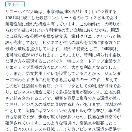
ポイント
サニーハイツ大崎は、東京都品川区西品川３丁目に位置する、
1981年に竣工した鉄筋コンクリート造のオフィスビルであり、
耐震性能に優れた構造を有しています。この物件は、大崎駅か
らわずか徒歩4分という利便性の高い立地にありながら、周辺
には緑豊かな公園や多様な飲食店、歯科クリニックといった施
設が充実しており、ビジネスと生活の調和を大切にする方々に
最適な環境を提供しています。 物件の特徴として、24時間利
用可能な点が挙げられます。これにより、時間に縛られず柔軟
な働き方を実現することができ、特にスタートアップ企業やク
リエイティブ業種の方々にとって、大きな利点となるでしょ
う。また、男女共用トイレを設置していることから、ジェンダ
ーに関わらず快適に利用できる点も魅力の一つです。 加えて、
このビルは店舗や飲食店、クリニックとしての利用が可能であ
り、ビジネスの用途に応じて多様な活用が望めます。立地の良
さと組み合わせることで、顧客を容易に集客できる環境が整っ
ており、ビジネスの成功に直結する利点があります。 地域の特
性として、近隣にはマンションや店舗ビルが立ち並び、車の通
行も活発ですが、歩道が広く緑が多いため、快適な歩行空間が
確保されています。このような環境は、従業員や顧客にとっ
て、日々のストレスを軽減し、より良いビジネス環境を提供す