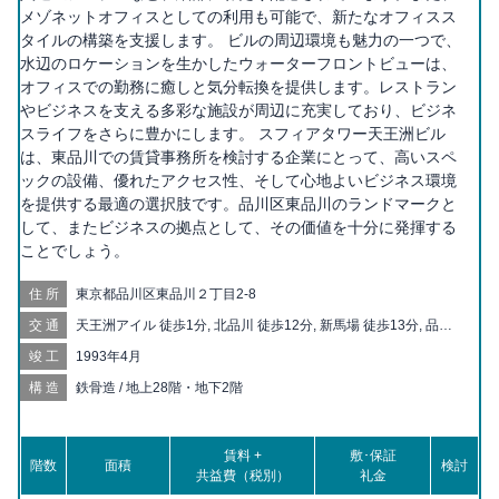
メゾネットオフィスとしての利用も可能で、新たなオフィスス
タイルの構築を支援します。 ビルの周辺環境も魅力の一つで、
水辺のロケーションを生かしたウォーターフロントビューは、
オフィスでの勤務に癒しと気分転換を提供します。レストラン
やビジネスを支える多彩な施設が周辺に充実しており、ビジネ
スライフをさらに豊かにします。 スフィアタワー天王洲ビル
は、東品川での賃貸事務所を検討する企業にとって、高いスペ
ックの設備、優れたアクセス性、そして心地よいビジネス環境
を提供する最適の選択肢です。品川区東品川のランドマークと
して、またビジネスの拠点として、その価値を十分に発揮する
ことでしょう。
住所
東京都品川区東品川２丁目2-8
交通
天王洲アイル 徒歩1分, 北品川 徒歩12分, 新馬場 徒歩13分, 品川
徒歩14分, 品川シーサイド 徒歩17分, 青物横丁 徒歩20分
竣工
1993年4月
構造
鉄骨造 / 地上28階・地下2階
賃料 +
敷･保証
階数
面積
検討
共益費（税別）
礼金