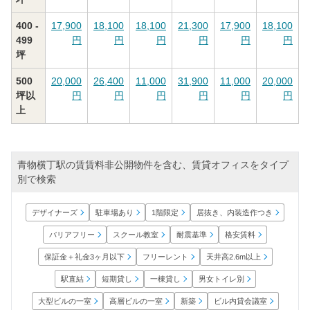
400 -
17,900
18,100
18,100
21,300
17,900
18,100
499
円
円
円
円
円
円
坪
500
20,000
26,400
11,000
31,900
11,000
20,000
坪以
円
円
円
円
円
円
上
青物横丁駅の賃賃料非公開物件を含む、賃貸オフィスをタイプ
別で検索
居抜き、内装造作つき
デザイナーズ
駐車場あり
1階限定
バリアフリー
スクール教室
耐震基準
格安賃料
保証金＋礼金3ヶ月以下
天井高2.6m以上
フリーレント
男女トイレ別
短期貸し
一棟貸し
駅直結
大型ビルの一室
高層ビルの一室
ビル内貸会議室
新築