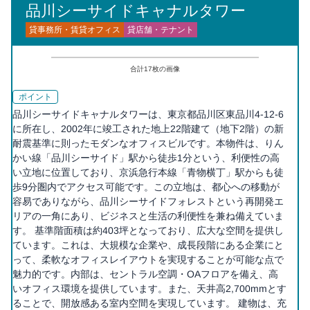
品川シーサイドキャナルタワー
貸事務所・賃貸オフィス
貸店舗・テナント
合計
17
枚の画像
ポイント
品川シーサイドキャナルタワーは、東京都品川区東品川4-12-6
に所在し、2002年に竣工された地上22階建て（地下2階）の新
耐震基準に則ったモダンなオフィスビルです。本物件は、りん
かい線「品川シーサイド」駅から徒歩1分という、利便性の高
い立地に位置しており、京浜急行本線「青物横丁」駅からも徒
歩9分圏内でアクセス可能です。この立地は、都心への移動が
容易でありながら、品川シーサイドフォレストという再開発エ
リアの一角にあり、ビジネスと生活の利便性を兼ね備えていま
す。 基準階面積は約403坪となっており、広大な空間を提供し
ています。これは、大規模な企業や、成長段階にある企業にと
って、柔軟なオフィスレイアウトを実現することが可能な点で
魅力的です。内部は、セントラル空調・OAフロアを備え、高
いオフィス環境を提供しています。また、天井高2,700mmとす
ることで、開放感ある室内空間を実現しています。 建物は、充