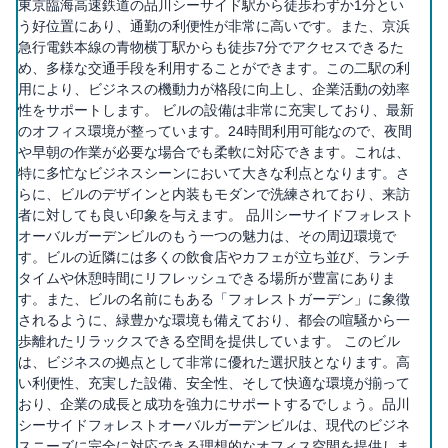
東京臨海高速鉄道の品川シーサイド駅から徒歩わずか1分とい
う好位置にあり、通勤の利便性が非常に高いです。また、京浜
急行電鉄本線の青物横丁駅からも徒歩7分でアクセスできるた
め、多様な交通手段を利用することができます。この二駅の利
用により、ビジネスの機動力が格段に向上し、企業活動の効率
性をサポートします。 ビルの設備は非常に充実しており、最新
のオフィス環境が整っています。24時間利用可能なので、夜間
や早朝の作業が必要な場合でも柔軟に対応できます。これは、
特に多忙なビジネスシーンにおいて大きな利点となります。さ
らに、ビルのデザインと内装もモダンで洗練されており、来訪
者に対しても良い印象を与えます。 品川シーサイドフォレスト
オーバルガーデンビルのもう一つの魅力は、その周辺環境で
す。ビルの近隣には多くの飲食店やカフェが立ち並び、ランチ
タイムや休憩時間にリフレッシュできる場所が豊富にありま
す。また、ビルの名前にもある「フォレストガーデン」に象徴
されるように、緑豊かな環境も備えており、都会の喧騒から一
歩離れたリラックスできる空間を提供しています。 このビル
は、ビジネスの拠点として非常に優れた選択肢となります。高
い利便性、充実した設備、安全性、そして快適な環境が揃って
おり、企業の成長と成功を強力にサポートするでしょう。品川
シーサイドフォレストオーバルガーデンビルは、現代のビジネ
スニーズに完全に対応できる理想的なオフィス空間を提供しま