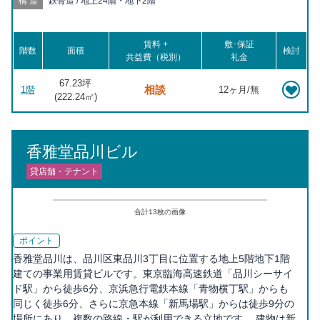
構造
鉄骨造 / 地上24階・地下2階
賃料 +
敷･保証
階数
面積
検討
共益費（税別）
礼金
67.23坪
相談
1階
12ヶ月/無
(
222.24
㎡)
香雅堂品川ビル
貸店舗・テナント
合計
13
枚の画像
ポイント
香雅堂品川は、品川区東品川3丁目に位置する地上5階地下1階
建ての事業用賃貸ビルです。東京臨海高速鉄道「品川シーサイ
ド駅」から徒歩6分、京浜急行電鉄本線「青物横丁駅」からも
同じく徒歩6分、さらに京急本線「新馬場駅」からは徒歩9分の
場所にあり、複数の路線・駅が利用できる立地です。 建物は新