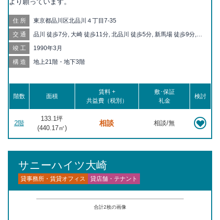
より願っています。
住所
東京都品川区北品川４丁目7-35
交通
品川 徒歩7分, 大崎 徒歩11分, 北品川 徒歩5分, 新馬場 徒歩9分,
五反田 徒歩15分, 高輪台 徒歩15分, 天王洲アイル 徒歩16分, 大崎
竣工
1990年3月
広小路 徒歩17分, 青物横丁 徒歩19分
構造
地上21階・地下3階
賃料 +
敷･保証
階数
面積
検討
共益費（税別）
礼金
133.1坪
相談
2階
相談/無
(
440.17
㎡)
サニーハイツ大崎
貸事務所・賃貸オフィス
貸店舗・テナント
合計
2
枚の画像