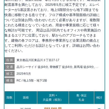
耐震基準を満たしており、2025年5月に竣工予定です。エレベ
ーターが1基設置されており、地上5階部分から地下1階までを
快適に移動できる造りです。フロア構成や基準階面積の詳細に
ついては別途お問い合わせいただく必要がありますが、複数階
にわたる構造となっているため、用途や事業規模に応じて様々
な検討が可能です。 周辺は品川区内でもオフィスや商業施設の
集まるエリアに位置しており、駅からのアプローチもできま
す。建物の各フロアは、事務所や事業所など企業活動の拠点と
してご利用いただける設計となっています。詳細はお問い合わ
せください。
住所
東京都品川区東品川３丁目27-17
交通
品川シーサイド 徒歩6分, 青物横丁 徒歩6分, 新馬場 徒歩9分, 鮫
洲 徒歩10分, 天王洲アイル 徒歩13分, 大井町 徒歩15分, 北品川
竣工
2025年5月
徒歩18分, 立会川 徒歩20分
構造
RC / 地上5階・地下1階
賃料 +
敷･保証
階数
面積
検討
共益費（税別）
礼金
593,560 円