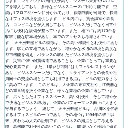
します。レイアウトの自由度が高く、システム天井やOAフロ
アを導入しており、多様なビジネスニーズに対応可能です。空
調は1フロア8ゾーンに分かれており、個別制御が可能で、快適
なオフィス環境を提供します。 ビル内には、貸会議室や飲食
店、コンビニなどが入居しており、ビジネスだけでなく日常生
活にも便利な設備が整っています。また、地下には約170台を
収容可能な駐車場があり、車でのアクセスも考慮されていま
す。 天王洲郵船ビルの特徴は、その高い機能性と利便性にあり
ます。駅近の立地でありながら、穏やかな水辺の環境と高度な
都市機能を備え、バランスの取れたビジネス環境を提供しま
す。災害に強い耐震構造であることも、企業にとっては重要な
安心要素です。 また、1階及び2階にはカフェやレストランが
あり、ビジネスシーンだけでなく、クライアントとの会食や社
員同士の交流の場としても利用できる点は、ビルの魅力をさら
に高めています。 このビルは、大企業の東京支社や、IT機器な
どの重量物を扱う企業など、様々な業種の企業に適していま
す。広々としたオフィススペース、高い利便性、そして穏やか
で快適なビジネス環境は、企業のパフォーマンス向上に大きく
寄与するでしょう。 総じて、天王洲郵船ビルは、品川区を代表
するオフィスビルの一つであり、その地位は1994年の竣工以
来、変わらぬ人気の証明です。ビジネスの拠点として考える
際、高機能で利便性の高いこのビルは、間違いなく検討に値す