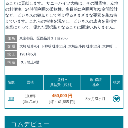
ることに貢献します。 サニーハイツ大崎は、その耐震性、立地
の利便性、24時間利用の柔軟性、多目的に利用可能な空間設計
など、ビジネスの拠点として考え得るさまざまな要素を兼ね備
えています。これらの特性を活かし、ビジネスの成功を目指す
企業にとって、優れた選択肢となることは間違いありません。
住所
東京都品川区西品川３丁目20-5
交通
大崎 徒歩4分, 下神明 徒歩11分, 大崎広小路 徒歩12分, 大井町 徒
歩13分, 五反田 徒歩14分, 新馬場 徒歩14分, 北品川 徒歩14分, 戸
竣工
1981年5月
越 徒歩15分, 戸越公園 徒歩16分, 戸越銀座 徒歩17分, 品川 徒歩
18分, 青物横丁 徒歩18分
構造
RC / 地上4階
賃料 +
敷･保証
階数
面積
検討
共益費（税別）
礼金
450,000 円
10.8坪
1階
8ヶ月/3ヶ月
(
35.71
㎡)
（坪：41,665 円）
コムデビュー