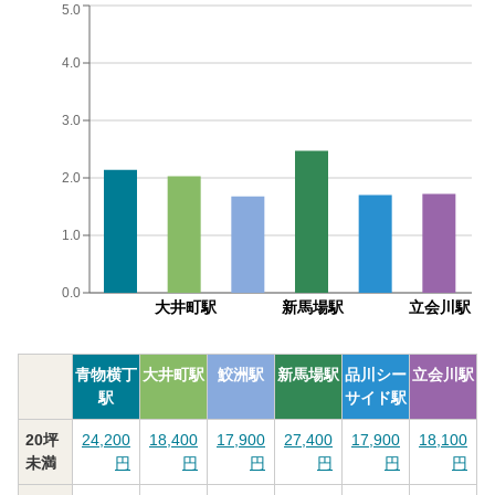
5.0
4.0
3.0
2.0
1.0
0.0
大井町駅
新馬場駅
立会川駅
青物横丁
大井町駅
鮫洲駅
新馬場駅
品川シー
立会川駅
駅
サイド駅
20坪
24,200
18,400
17,900
27,400
17,900
18,100
未満
円
円
円
円
円
円