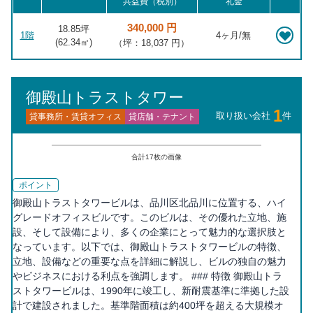
共益費（税別）
礼金
340,000 円
18.85坪
1階
4ヶ月/無
(
62.34
㎡)
（坪：18,037 円）
御殿山トラストタワー
1
取り扱い会社
件
貸事務所・賃貸オフィス
貸店舗・テナント
合計
17
枚の画像
ポイント
御殿山トラストタワービルは、品川区北品川に位置する、ハイ
グレードオフィスビルです。このビルは、その優れた立地、施
設、そして設備により、多くの企業にとって魅力的な選択肢と
なっています。以下では、御殿山トラストタワービルの特徴、
立地、設備などの重要な点を詳細に解説し、ビルの独自の魅力
やビジネスにおける利点を強調します。 ### 特徴 御殿山トラ
ストタワービルは、1990年に竣工し、新耐震基準に準拠した設
計で建設されました。基準階面積は約400坪を超える大規模オ