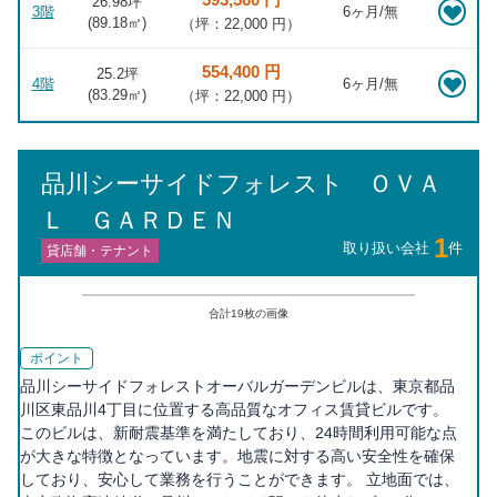
26.98坪
3階
6ヶ月/無
(
89.18
㎡)
（坪：22,000 円）
554,400 円
25.2坪
4階
6ヶ月/無
(
83.29
㎡)
（坪：22,000 円）
品川シーサイドフォレスト ＯＶＡ
Ｌ ＧＡＲＤＥＮ
1
取り扱い会社
件
貸店舗・テナント
合計
19
枚の画像
ポイント
品川シーサイドフォレストオーバルガーデンビルは、東京都品
川区東品川4丁目に位置する高品質なオフィス賃貸ビルです。
このビルは、新耐震基準を満たしており、24時間利用可能な点
が大きな特徴となっています。地震に対する高い安全性を確保
しており、安心して業務を行うことができます。 立地面では、