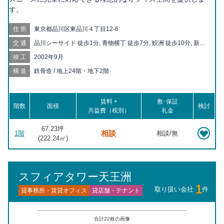
す。
住所
東京都品川区東品川４丁目12-6
交通
品川シーサイド 徒歩1分, 青物横丁 徒歩7分, 鮫洲 徒歩10分, 新馬
場 徒歩12分, 天王洲アイル 徒歩14分, 大井町 徒歩16分, 立会川
竣工
2002年9月
徒歩19分, 北品川 徒歩20分, 大井競馬場前 徒歩20分
構造
鉄骨造 / 地上24階・地下2階
賃料 +
敷･保証
階数
面積
検討
共益費（税別）
礼金
67.23坪
相談
1階
相談/無
(
222.24
㎡)
スフィアタワー天王洲
1
取り扱い会社
件
貸事務所・賃貸オフィス
貸店舗・テナント
合計
22
枚の画像