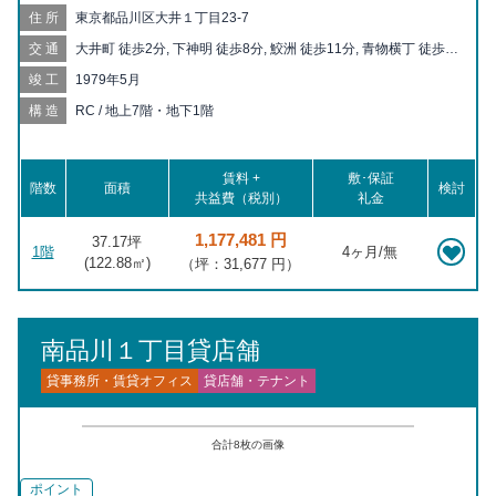
住所
東京都品川区大井１丁目23-7
交通
大井町 徒歩2分, 下神明 徒歩8分, 鮫洲 徒歩11分, 青物横丁 徒歩
13分, 立会川 徒歩13分, 西大井 徒歩14分, 戸越公園 徒歩17分, 新
竣工
1979年5月
馬場 徒歩17分, 大崎 徒歩19分, 品川シーサイド 徒歩20分
構造
RC / 地上7階・地下1階
賃料 +
敷･保証
階数
面積
検討
共益費（税別）
礼金
1,177,481 円
37.17坪
1階
4ヶ月/無
(
122.88
㎡)
（坪：31,677 円）
南品川１丁目貸店舗
貸事務所・賃貸オフィス
貸店舗・テナント
合計
8
枚の画像
ポイント