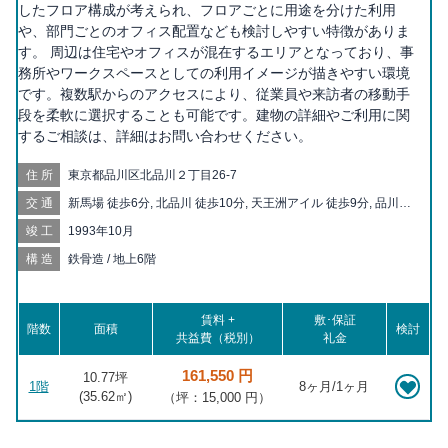
したフロア構成が考えられ、フロアごとに用途を分けた利用
や、部門ごとのオフィス配置なども検討しやすい特徴がありま
す。 周辺は住宅やオフィスが混在するエリアとなっており、事
務所やワークスペースとしての利用イメージが描きやすい環境
です。複数駅からのアクセスにより、従業員や来訪者の移動手
段を柔軟に選択することも可能です。建物の詳細やご利用に関
するご相談は、詳細はお問い合わせください。
住所
東京都品川区北品川２丁目26-7
交通
新馬場 徒歩6分, 北品川 徒歩10分, 天王洲アイル 徒歩9分, 品川シ
ーサイド 徒歩13分, 青物横丁 徒歩13分, 品川 徒歩14分, 鮫洲 徒
竣工
1993年10月
歩19分, 大崎 徒歩19分, 大井町 徒歩19分
構造
鉄骨造 / 地上6階
賃料 +
敷･保証
階数
面積
検討
共益費（税別）
礼金
161,550 円
10.77坪
1階
8ヶ月/1ヶ月
(
35.62
㎡)
（坪：15,000 円）