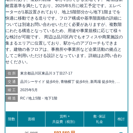
耐震基準を満たしており、2025年5月に竣工予定です。エレベ
ーターが1基設置されており、地上5階部分から地下1階までを
快適に移動できる造りです。フロア構成や基準階面積の詳細に
ついては別途お問い合わせいただく必要がありますが、複数階
にわたる構造となっているため、用途や事業規模に応じて様々
な検討が可能です。 周辺は品川区内でもオフィスや商業施設の
集まるエリアに位置しており、駅からのアプローチもできま
す。建物の各フロアは、事務所や事業所など企業活動の拠点と
してご利用いただける設計となっています。詳細はお問い合わ
せください。
住所
東京都品川区東品川３丁目27-17
交通
品川シーサイド 徒歩6分, 青物横丁 徒歩6分, 新馬場 徒歩9分, 鮫
洲 徒歩10分, 天王洲アイル 徒歩13分, 大井町 徒歩15分, 北品川
竣工
2025年5月
徒歩18分, 立会川 徒歩20分
構造
RC / 地上5階・地下1階
賃料 +
敷･保証
階数
面積
検討
共益費（税別）
礼金
593,560 円