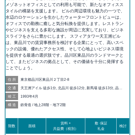
メゾネットオフィスとしての利用も可能で、新たなオフィスス
タイルの構築を支援します。 ビルの周辺環境も魅力の一つで、
水辺のロケーションを生かしたウォーターフロントビューは、
オフィスでの勤務に癒しと気分転換を提供します。レストラン
やビジネスを支える多彩な施設が周辺に充実しており、ビジネ
スライフをさらに豊かにします。 スフィアタワー天王洲ビル
は、東品川での賃貸事務所を検討する企業にとって、高いスペ
ックの設備、優れたアクセス性、そして心地よいビジネス環境
を提供する最適の選択肢です。品川区東品川のランドマークと
して、またビジネスの拠点として、その価値を十分に発揮する
ことでしょう。
住所
東京都品川区東品川２丁目2-8
交通
天王洲アイル 徒歩1分, 北品川 徒歩12分, 新馬場 徒歩13分, 品川
徒歩14分, 品川シーサイド 徒歩17分, 青物横丁 徒歩20分
竣工
1993年4月
構造
鉄骨造 / 地上28階・地下2階
賃料 +
敷･保証
階数
面積
検討
共益費（税別）
礼金