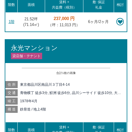
賃料 +
敷･保証
階数
面積
検討
共益費（税別）
礼金
237,000 円
21.52坪
1階
6ヶ月/2ヶ月
(
71.14
㎡)
（坪：11,013 円）
永光マンション
貸店舗・テナント
合計
1
枚の画像
住所
東京都品川区南品川３丁目4-14
交通
青物横丁 徒歩3分, 鮫洲 徒歩6分, 品川シーサイド 徒歩10分, 大井
町 徒歩10分, 新馬場 徒歩12分, 立会川 徒歩14分, 大井競馬場前
竣工
1978年4月
徒歩18分, 天王洲アイル 徒歩19分, 下神明 徒歩20分
構造
鉄骨造 / 地上4階
賃料 +
敷･保証
階数
面積
検討