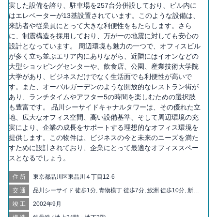
実した設備を誇り、駐車場を257台分併設しており、ビル内に
はエレベーターが13基設置されています。このような設備は、
来訪者や従業員にとって大きな利便性をもたらします。さら
に、制震構造を採用しており、万が一の地震に対しても安心の
設計となっています。 周辺環境も魅力の一つで、オフィスビル
が多く立ち並ぶエリア内にありながら、近隣にはイオンなどの
大型ショッピングセンターや、飲食店、公園、産業技術大学院
大学があり、ビジネスだけでなく生活面でも利便性が高いで
す。また、オーバルガーデンのような開放的なレストラン街が
あり、ランチタイムやアフター5の時間を楽しむための選択肢
も豊富です。 品川シーサイドキャナルタワーは、その優れた立
地、広大なオフィス空間、高い設備基準、そして周辺環境の充
実により、企業の成長をサポートする理想的なオフィス環境を
提供します。この物件は、ビジネスの今と未来のニーズを満た
すために設計されており、企業にとって最適なオフィススペー
スとなるでしょう。
住所
東京都品川区東品川４丁目12-6
交通
品川シーサイド 徒歩1分, 青物横丁 徒歩7分, 鮫洲 徒歩10分, 新馬
場 徒歩12分, 天王洲アイル 徒歩14分, 大井町 徒歩16分, 立会川
竣工
2002年9月
徒歩20分, 北品川 徒歩20分