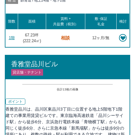
構造
鉄骨造 / 地上24階・地下2階
賃料 +
敷･保証
階数
面積
検討
共益費（税別）
礼金
67.23坪
相談
1階
12ヶ月/無
(
222.24
㎡)
香雅堂品川ビル
貸店舗・テナント
合計
13
枚の画像
ポイント
香雅堂品川は、品川区東品川3丁目に位置する地上5階地下1階
建ての事業用賃貸ビルです。東京臨海高速鉄道「品川シーサイ
ド駅」から徒歩6分、京浜急行電鉄本線「青物横丁駅」からも
同じく徒歩6分、さらに京急本線「新馬場駅」からは徒歩9分の
場所にあり、複数の路線・駅が利用できる立地です。 建物は新