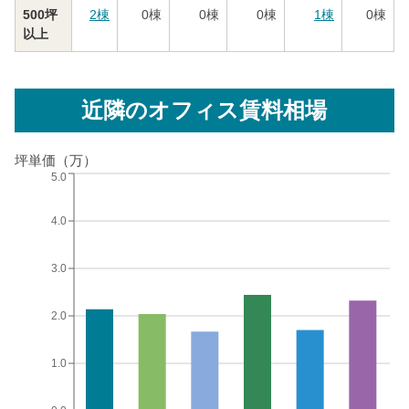
500坪
2
棟
0
棟
0
棟
0
棟
1
棟
0
棟
以上
近隣のオフィス賃料相場
坪単価（万）
5.0
4.0
3.0
2.0
1.0