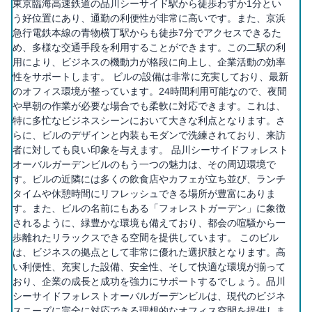
東京臨海高速鉄道の品川シーサイド駅から徒歩わずか1分とい
う好位置にあり、通勤の利便性が非常に高いです。また、京浜
急行電鉄本線の青物横丁駅からも徒歩7分でアクセスできるた
め、多様な交通手段を利用することができます。この二駅の利
用により、ビジネスの機動力が格段に向上し、企業活動の効率
性をサポートします。 ビルの設備は非常に充実しており、最新
のオフィス環境が整っています。24時間利用可能なので、夜間
や早朝の作業が必要な場合でも柔軟に対応できます。これは、
特に多忙なビジネスシーンにおいて大きな利点となります。さ
らに、ビルのデザインと内装もモダンで洗練されており、来訪
者に対しても良い印象を与えます。 品川シーサイドフォレスト
オーバルガーデンビルのもう一つの魅力は、その周辺環境で
す。ビルの近隣には多くの飲食店やカフェが立ち並び、ランチ
タイムや休憩時間にリフレッシュできる場所が豊富にありま
す。また、ビルの名前にもある「フォレストガーデン」に象徴
されるように、緑豊かな環境も備えており、都会の喧騒から一
歩離れたリラックスできる空間を提供しています。 このビル
は、ビジネスの拠点として非常に優れた選択肢となります。高
い利便性、充実した設備、安全性、そして快適な環境が揃って
おり、企業の成長と成功を強力にサポートするでしょう。品川
シーサイドフォレストオーバルガーデンビルは、現代のビジネ
スニーズに完全に対応できる理想的なオフィス空間を提供しま