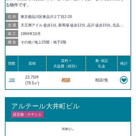
る物件です。
住所
東京都品川区東品川２丁目2-20
交通
天王洲アイル 徒歩1分, 新馬場 徒歩12分, 品川 徒歩15分, 北品川
徒歩12分, 品川シーサイド 徒歩16分, 青物横丁 徒歩19分
竣工
1994年10月
構造
その他 / 地上25階・地下2階
賃料 +
敷･保証
階数
面積
検討
共益費（税別）
礼金
23.75坪
相談
1階
相談/無
(
78.5
㎡)
アルテール大井町ビル
貸店舗・テナント
画像なし