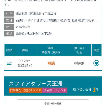
す。
住所
東京都品川区東品川４丁目12-6
交通
品川シーサイド 徒歩1分, 青物横丁 徒歩7分, 鮫洲 徒歩10分, 新馬
場 徒歩12分, 天王洲アイル 徒歩14分, 大井町 徒歩16分, 立会川
竣工
2002年9月
徒歩19分, 北品川 徒歩20分, 大井競馬場前 徒歩20分
構造
鉄骨造 / 地上24階・地下2階
賃料 +
敷･保証
階数
面積
検討
共益費（税別）
礼金
67.23坪
相談
1階
相談/無
(
222.24
㎡)
スフィアタワー天王洲
1
取り扱い会社
件
貸事務所・賃貸オフィス
貸店舗・テナント
合計
22
枚の画像