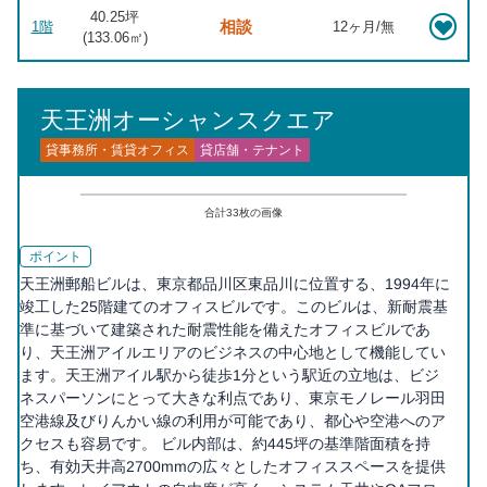
40.25坪
相談
1階
12ヶ月/無
(
133.06
㎡)
天王洲オーシャンスクエア
貸事務所・賃貸オフィス
貸店舗・テナント
合計
33
枚の画像
ポイント
天王洲郵船ビルは、東京都品川区東品川に位置する、1994年に
竣工した25階建てのオフィスビルです。このビルは、新耐震基
準に基づいて建築された耐震性能を備えたオフィスビルであ
り、天王洲アイルエリアのビジネスの中心地として機能してい
ます。天王洲アイル駅から徒歩1分という駅近の立地は、ビジ
ネスパーソンにとって大きな利点であり、東京モノレール羽田
空港線及びりんかい線の利用が可能であり、都心や空港へのア
クセスも容易です。 ビル内部は、約445坪の基準階面積を持
ち、有効天井高2700mmの広々としたオフィススペースを提供