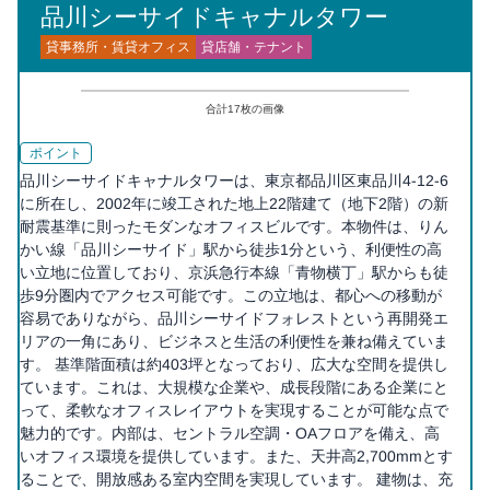
品川シーサイドキャナルタワー
貸事務所・賃貸オフィス
貸店舗・テナント
合計
17
枚の画像
ポイント
品川シーサイドキャナルタワーは、東京都品川区東品川4-12-6
に所在し、2002年に竣工された地上22階建て（地下2階）の新
耐震基準に則ったモダンなオフィスビルです。本物件は、りん
かい線「品川シーサイド」駅から徒歩1分という、利便性の高
い立地に位置しており、京浜急行本線「青物横丁」駅からも徒
歩9分圏内でアクセス可能です。この立地は、都心への移動が
容易でありながら、品川シーサイドフォレストという再開発エ
リアの一角にあり、ビジネスと生活の利便性を兼ね備えていま
す。 基準階面積は約403坪となっており、広大な空間を提供し
ています。これは、大規模な企業や、成長段階にある企業にと
って、柔軟なオフィスレイアウトを実現することが可能な点で
魅力的です。内部は、セントラル空調・OAフロアを備え、高
いオフィス環境を提供しています。また、天井高2,700mmとす
ることで、開放感ある室内空間を実現しています。 建物は、充