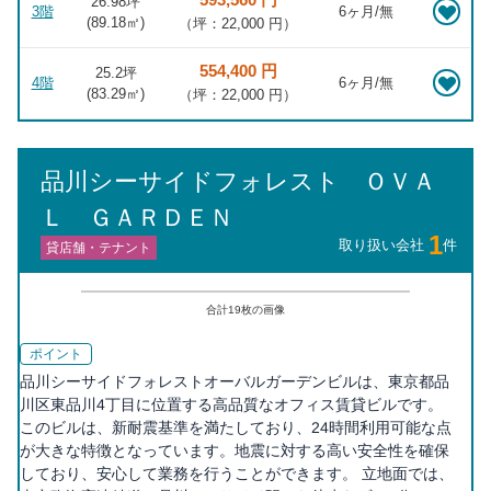
26.98坪
3階
6ヶ月/無
(
89.18
㎡)
（坪：22,000 円）
554,400 円
25.2坪
4階
6ヶ月/無
(
83.29
㎡)
（坪：22,000 円）
品川シーサイドフォレスト ＯＶＡ
Ｌ ＧＡＲＤＥＮ
1
取り扱い会社
件
貸店舗・テナント
合計
19
枚の画像
ポイント
品川シーサイドフォレストオーバルガーデンビルは、東京都品
川区東品川4丁目に位置する高品質なオフィス賃貸ビルです。
このビルは、新耐震基準を満たしており、24時間利用可能な点
が大きな特徴となっています。地震に対する高い安全性を確保
しており、安心して業務を行うことができます。 立地面では、