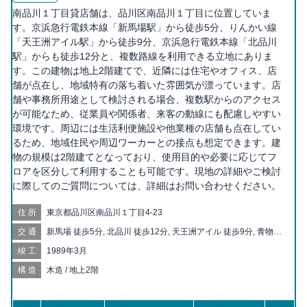
南品川１丁目貸店舗は、品川区南品川１丁目に位置していま
す。京浜急行電鉄本線「新馬場駅」から徒歩5分、りんかい線
「天王洲アイル駅」から徒歩9分、京浜急行電鉄本線「北品川
駅」からも徒歩12分と、複数路線を利用できる立地にありま
す。この建物は地上2階建てで、近隣には住宅やオフィス、店
舗が点在し、地域特有の落ち着いた雰囲気が漂っています。店
舗や事務所用途として検討される場合、複数駅からのアクセス
が可能なため、従業員や関係者、来客の動線にも配慮しやすい
環境です。周辺には生活利便施設や他業種の店舗も点在してい
るため、地域住民や周辺ワーカーとの接点も想定できます。建
物の規模は2階建てとなっており、使用目的や必要に応じてフ
ロアを区分して利用することも可能です。現地の詳細やご検討
に際してのご質問については、詳細はお問い合わせください。
住所
東京都品川区南品川１丁目4-23
交通
新馬場 徒歩5分, 北品川 徒歩12分, 天王洲アイル 徒歩9分, 青物横
丁 徒歩10分, 品川シーサイド 徒歩11分, 鮫洲 徒歩16分, 品川 徒
竣工
1989年3月
歩17分, 大井町 徒歩17分, 大崎 徒歩19分
構造
木造 / 地上2階