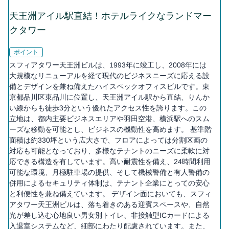
天王洲アイル駅直結！ホテルライクなランドマー
クタワー
ポイント
スフィアタワー天王洲ビルは、1993年に竣工し、2008年には
大規模なリニューアルを経て現代のビジネスニーズに応える設
備とデザインを兼ね備えたハイスペックオフィスビルです。東
京都品川区東品川に位置し、天王洲アイル駅から直結、りんか
い線からも徒歩3分という優れたアクセス性を誇ります。この
立地は、都内主要ビジネスエリアや羽田空港、横浜駅へのスム
ーズな移動を可能とし、ビジネスの機動性を高めます。 基準階
面積は約330坪という広大さで、フロアによっては分割区画の
対応も可能となっており、多様なテナントのニーズに柔軟に対
応できる構造を有しています。高い耐震性を備え、24時間利用
可能な環境、月極駐車場の提供、そして機械警備と有人警備の
併用によるセキュリティ体制は、テナント企業にとっての安心
と利便性を兼ね備えています。 デザイン面においても、スフィ
アタワー天王洲ビルは、落ち着きのある迎賓スペースや、自然
光が差し込む心地良い男女別トイレ、非接触型ICカードによる
入退室システムなど、細部にわたり配慮されています。また、