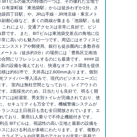
魅力 BITビルの最大の特徴の一つは、その優れた立地で
トロ有楽町線「東池袋駅」からは徒歩わずか1分。さ
袋四丁目駅」や、JR山手線・JR埼京線・東京メト
ロ副都心線など、多くの路線が集まる「池袋駅」も徒
す。これにより、交通アクセスは非常に良好で、ビジ
群です。 また、BITビルは東池袋交差点の角地に位
非常に高いのも魅力の一つです。周辺にはオフィスビ
ニエンスストアや郵便局、銀行も徒歩圏内に多数存在
0メートル（徒歩約3分）の場所には「豊島区立南池
合間にリフレッシュするのにも最適です。 #### 設
、最新の設備を備えており、快適なオフィス環境を提供
積は約61坪で、天井高は2,600mmあります。個別
、光ファイバー導入済みで、現代のビジネスニーズに
ます。 室内は無柱空間となっており、レイアウトの
です。2面採光のため、日当たりも良好で、明るく開
ロアには給湯室、男女別トイレが完備されており、使
また、セキュリティも万全です。機械警備システムが
トランスは土日祝日も含む全日開放されています。エ
れており、乗用11人乗りで不停止機能付きです。
る利点 BITビルは、視認性の高い立地と最新の設備を
ネスにおける利点が多岐にわたります。まず、複数の
、クライアントや従業員のアクセスが非常に容易で