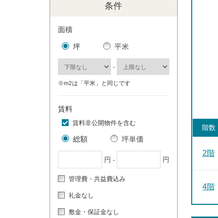
条件
面積
坪
平米
-
※m2は「平米」と同じです
賃料
賃料非公開物件を含む
階数
総額
坪単価
2階
円
円
-
管理費・共益費込み
4階
礼金なし
敷金・保証金なし