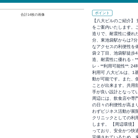
ポイント
合計
14
枚の画像
【八大ビルのご紹介】
をご案内いたします。こ
造りで、耐震性に優れ
分、東池袋駅からは7
なアクセスの利便性を備え
袋２丁目、池袋駅徒歩4分
造、耐震性に優れる - 
レ - **利用可能性*
利用可 八大ビルは、
動が可能です。また、
ことが出来ます。共用
手が良い設計となってい
周辺には、飲食店や専
の日々の利便性が高ま
わずビジネス活動が展
クリニックとしての利
します。 【周辺環境】
っており、安全かつ快
完備されているため、