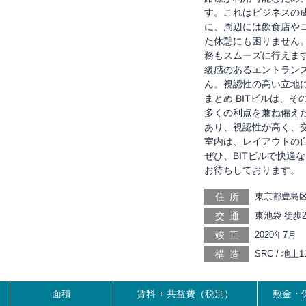
す。これはビジネスの
に、周辺には飲食店や
た休憩にも困りません
務もスムーズに行えま
級感のあるエントラン
ん。視認性の高い立地に
まとめ BITビルは、
多くの利点を兼ね備えた
あり、視認性が高く、
室内は、レイアウトの
ぜひ、BITビルで快適
お待ちしております。
住所
東京都豊島区
交通
東池袋 徒歩2
徒歩6分, 雑
竣工
2020年7月
塚 徒歩14分,
構造
SRC / 地上
塚駅前 徒歩1
歩18分
面積
賃料 +
共益費（税別）
敷金・保