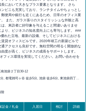
成長において大きなプラス要素となります。 さら
コンビニも充実しており、ランチタイムやちょっとし
。郵便局や銀行も近くにあるため、日常のオフィス業
す。 また、ガラス張りのスタイリッシュな外観と高
スは、来訪者に好印象を与えること間違いありませ
より、ビジネスの知名度向上にも寄与します。 ###
その優れた立地、最新の設備、そしてビジネスにおける
賃貸オフィスビルです。2020年竣工の新築ビルで
交通アクセスも良好です。無柱空間の明るく開放的な
自由度が高く、ビジネスの成長をサポートします。
なオフィス環境を実現してください。お問い合わせを
南池袋２丁目30-12
分, 都電雑司ヶ谷 徒歩5分, 池袋 徒歩6分, 東池袋四丁目
司が谷 徒歩9分, 鬼子母神前 徒歩10分, 向原 徒歩10分, 大
 目白 徒歩14分, 新大塚 徒歩15分, 護国寺 徒歩16分, 大
11階
6分, 学習院下 徒歩17分, 巣鴨新田 徒歩17分, 北池袋 徒
証金 / 礼金
入居日
検討
詳細