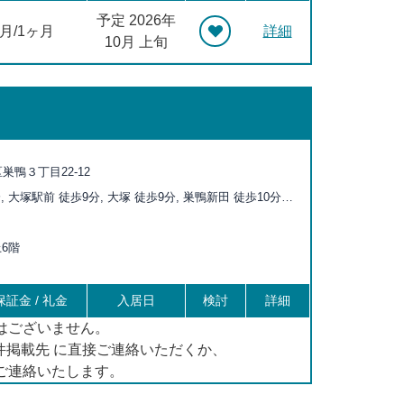
予定 2026年
ヶ月/1ヶ月
詳細
10月 上旬
巣鴨３丁目22-12
, 大塚駅前 徒歩9分, 大塚 徒歩9分, 巣鴨新田 徒歩10分,
1分, 千石 徒歩12分, 新庚申塚 徒歩13分, 駒込 徒歩13分,
4分, 向原 徒歩15分, 西巣鴨 徒歩15分, 西ヶ原四丁目 徒
上6階
ヶ原 徒歩18分, 滝野川一丁目 徒歩19分
証金 / 礼金
入居日
検討
詳細
はございません。
掲載先 に直接ご連絡いただくか、
ご連絡いたします。