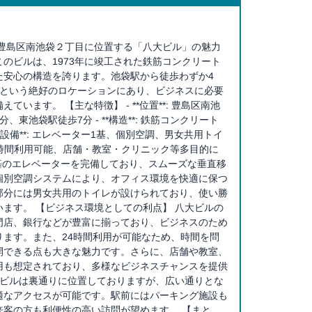
 豊島区南池袋２丁目に位置する「八大ビル」の魅力
のビルは、1973年に竣工された鉄筋コンクリート
た安心の構造を誇ります。池袋駅から徒歩わずか4
分という絶好のロケーションにあり、ビジネスに必要
ています。 【主な特徴】 - **位置**: 豊島区南池
、東池袋駅徒歩7分 - **構造**: 鉄筋コンクリート
**設備**: エレベーター1基、個別空調、男女共用トイ
*: 24時間利用可能、店舗・教室・クリニック等多目的に
1基のエレベーターを完備しており、スムーズな垂直移
個別空調システムにより、オフィス環境を快適に保つ
部分には男女共用のトイレが設けられており、使い勝
ます。 【ビジネス環境としての利点】 八大ビルの
門店、銀行などが豊富に揃っており、ビジネスのため
ります。また、24時間利用が可能なため、時間を問
開できる点も大きな魅力です。さらに、店舗や教室、
用も想定されており、多様なビジネスチャンスを提供
 ビルは裏通りに位置しておりますが、広い通りとな
適なアクセスが可能です。駅前にはパーキング施設も
来客の方も利便性の高い訪問が望めます。 【まと