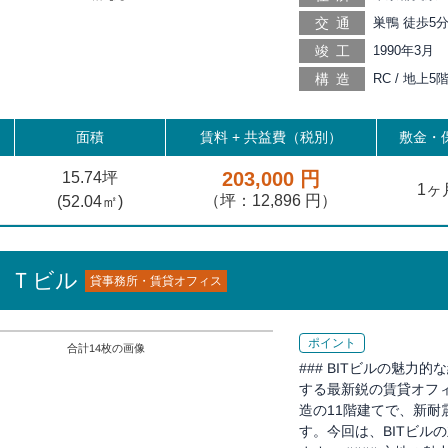
交通
巣鴨 徒歩5分
塚 徒歩11分,
竣工
1990年3月
申塚 徒歩15
構造
RC / 地上5
分, 西巣鴨 
分
面積
賃料 +
共益費（税別）
敷金・保
203,000 円
15.74坪
1ヶ
（坪：12,896 円）
(
52.04
㎡)
ＩＴビル
貸事務所・賃貸オフィス
ポイント
合計
14
枚の画像
### BITビルの魅力
する最新鋭の賃貸オフィ
造の11階建てで、新
す。今回は、BITビル