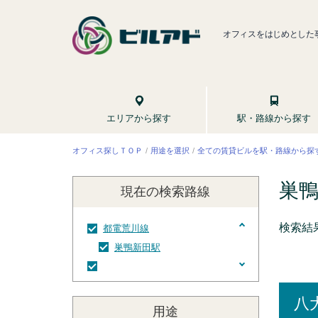
オフィスをはじめとした
駅・路線から探す
エリアから探す
全ての賃貸ビルを駅・路線から探
オフィス探しＴＯＰ
用途を選択
巣
現在の検索
路線
検索結
都電荒川線
巣鴨新田駅
巣鴨新田駅
八
用途