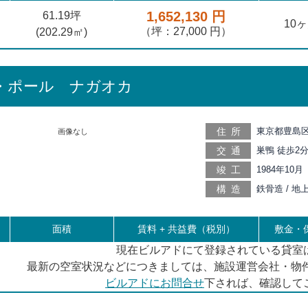
1,652,130 円
61.19坪
10
（坪：27,000 円）
(
202.29
㎡)
・ポール ナガオカ
住所
東京都豊島区
画像なし
交通
巣鴨 徒歩2分
庚申塚 徒歩1
竣工
1984年10月
新大塚 徒歩1
構造
鉄骨造 / 地
歩15分, 西
面積
賃料 +
共益費（税別）
敷金・保
現在ビルアドにて登録されている貸室
最新の空室状況などにつきましては、施設運営会社・物件
ビルアドにお問合せ
下されば、確認して