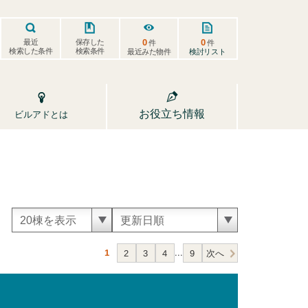
0
0
保存した
最近
件
件
検索した条件
検索条件
検討リスト
最近みた物件
お役立ち情報
ビルアドとは
...
1
次へ
2
3
4
9