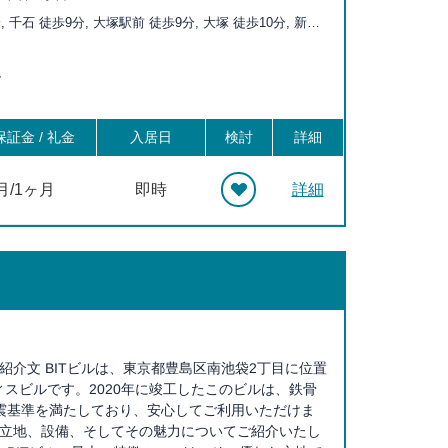
, 千石 徒歩9分, 大塚駅前 徒歩9分, 大塚 徒歩10分, 新大
 巣鴨新田 徒歩13分, 駒込 徒歩14分, 向原 徒歩14分, 庚
分, 新庚申塚 徒歩17分, 茗荷谷 徒歩18分, 護国寺 徒歩19
階
徒歩20分, 東池袋四丁目 徒歩20分, 西ヶ原四丁目 徒歩20
証金 / 礼金
入居日
検討
詳細
月/1ヶ月
即時
詳細
的な紹介文 BITビルは、東京都豊島区南池袋2丁目に位置
スビルです。2020年に竣工したこのビルは、鉄骨
耐震基準を満たしており、安心してご利用いただけま
の立地、設備、そしてその魅力についてご紹介いたし