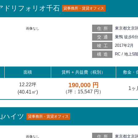
アドリフォリオ千石
貸事務所・賃貸オフィス
住所
東京都文京区
画像なし
交通
巣鴨 徒歩6分
塚 徒歩13分,
竣工
2017年2月
荷谷 徒歩17
構造
RC / 地上5
新庚申塚 徒歩
面積
賃料 +
共益費（税別）
敷金・保
190,000 円
12.22坪
1ヶ
（坪：15,547 円）
(
40.41
㎡)
山ハイツ
貸事務所・賃貸オフィス
住所
東京都文京区
画像なし