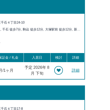
千石４丁目24-10
, 千石 徒歩7分, 駒込 徒歩12分, 大塚駅前 徒歩12分, 新大
 大塚 徒歩13分, 巣鴨新田 徒歩16分, 向原 徒歩17分, 茗
分, 本駒込 徒歩17分, 庚申塚 徒歩18分, 白山 徒歩18分,
階
20分, 護国寺 徒歩20分
証金 / 礼金
入居日
検討
詳細
予定 2026年 8
月/1ヶ月
詳細
月 下旬
千石４丁目17-8