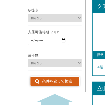
ク
駅徒歩
入居可能時期
クリア
階数
築年数
4階
条件を変えて検索
立