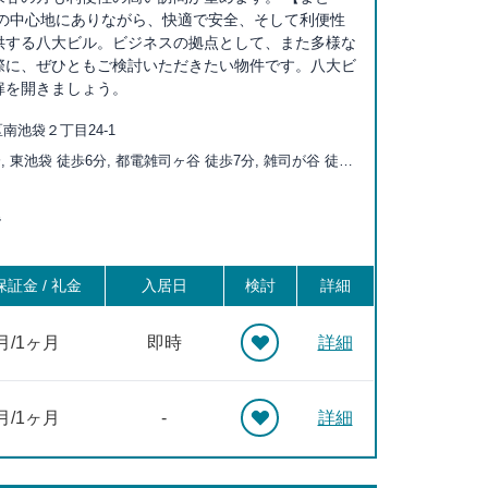
いの中心地にありながら、快適で安全、そして利便性
供する八大ビル。ビジネスの拠点として、また多様な
際に、ぜひともご検討いただきたい物件です。八大ビ
扉を開きましょう。
南池袋２丁目24-1
, 東池袋 徒歩6分, 都電雑司ヶ谷 徒歩7分, 雑司が谷 徒歩
四丁目 徒歩9分, 鬼子母神前 徒歩10分, 目白 徒歩11分, 向
 学習院下 徒歩16分, 大塚 徒歩17分, 要町 徒歩18分, 新
階
分, 北池袋 徒歩18分, 護国寺 徒歩19分, 大塚駅前 徒歩20
徒歩20分, 巣鴨新田 徒歩20分
証金 / 礼金
入居日
検討
詳細
月/1ヶ月
即時
詳細
月/1ヶ月
-
詳細