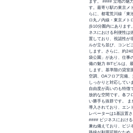
ます。 #### 立地の
す。最寄り駅の東京メ
らに、都電荒川線「東池
ロ丸ノ内線・東京メト
歩10分圏内にありま
ネスにおける利便性は抜
置しており、視認性が
ルが立ち並び、コンビ
します。さらに、約24
袋公園」があり、仕事の
備の魅力 BITビルは
します。基準階の貸室面
空調、OAフロア完備
しっかりと対応してい
自由度が高いのも特徴
放的な空間です。各フ
い勝手も抜群です。 
導入されており、エン
レベーターは1基設置さ
#### ビジネスにおけ
兼ね備えており、ビジ
路線が利用可能なため