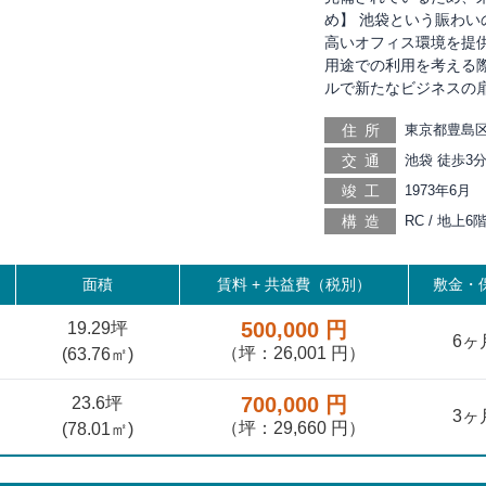
め】 池袋という賑わ
高いオフィス環境を提
用途での利用を考える
ルで新たなビジネスの
住所
東京都豊島区
交通
池袋 徒歩3分
9分, 東池袋
竣工
1973年6月
原 徒歩14分,
構造
RC / 地上6
大塚 徒歩18
分, 面影橋 
面積
賃料 +
共益費（税別）
敷金・保
500,000 円
19.29坪
6ヶ
（坪：26,001 円）
(
63.76
㎡)
700,000 円
23.6坪
3ヶ
（坪：29,660 円）
(
78.01
㎡)