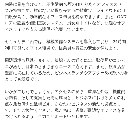
内装に目を向けると、基準階約70坪のゆとりあるオフィススペー
スが特徴です。柱のない綺麗な長方形の貸室は、レイアウトの自
由度が高く、効率的なオフィス環境を構築できます。また、OAフ
ロアの設置や個別空調システム、男女別トイレなど、快適なオフ
ィスライフを支える設備が充実しています。
セキュリティ面では、機械警備システムを導入しており、24時間
利用可能なオフィス環境で、従業員や資産の安全を保ちます。
周辺環境も見逃せません。飯嶋ビルの近くには、郵便局やコンビ
ニがあり、日常のさまざまなニーズに応えます。また、飲食店が
豊富に点在しているため、ビジネスランチやアフター5の憩いの場
としても最適です。
いかがでしたでしょうか。アクセスの良さ、重厚な外観、機能的
な内装、そして充実した周辺環境と、ビジネスにおける多くの利
点を兼ね備えた飯嶋ビル。あなたのビジネスの新たな拠点とし
て、ぜひご検討ください。私たちは、皆様が最適なオフィスを見
つけられるよう、全力でサポートいたします。