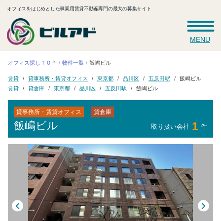
オフィスをはじめとした事業用賃貸不動産専門の最大の募集サイト
MENU
オフィス探しＴＯＰ
物件一覧
飯嶋ビル
貸事務所・賃貸オフィス
五反田駅
東京都
品川区
飯嶋ビル
賃貸
五反田駅
貸倉庫
東京都
品川区
飯嶋ビル
賃貸
貸事務所・賃貸オフィス
貸倉庫
飯嶋ビル
1
取り扱い会社
件