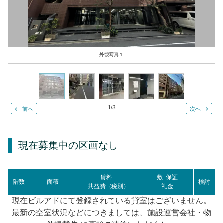
外観写真１
1
/
3
前へ
次へ
現在募集中の区画
なし
賃料 +
敷･保証
階数
面積
検討
共益費（税別）
礼金
現在ビルアドにて登録されている貸室はございません。
最新の空室状況などにつきましては、施設運営会社・物