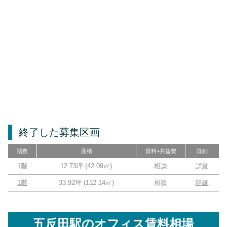
終了した募集区画
階数
面積
賃料+共益費
詳細
1階
12.73坪
(
42.09
㎡)
相談
詳細
1階
33.92坪
(
112.14
㎡)
相談
詳細
五反田駅
のオフィス賃料相場