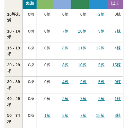
未満
以上
10坪未
0
棟
0
棟
0
棟
0
棟
2
棟
0
棟
満
10 - 14
0
棟
0
棟
7
棟
10
棟
9
棟
7
棟
坪
15 - 19
0
棟
0
棟
8
棟
11
棟
12
棟
4
棟
坪
20 - 29
0
棟
0
棟
8
棟
10
棟
5
棟
15
棟
坪
30 - 39
0
棟
0
棟
4
棟
9
棟
5
棟
9
棟
坪
40 - 49
0
棟
0
棟
2
棟
7
棟
2
棟
1
棟
坪
50 - 74
0
棟
1
棟
3
棟
7
棟
18
棟
3
棟
坪