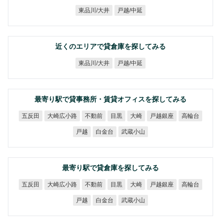
東品川/大井
戸越/中延
近くのエリアで貸倉庫を探してみる
東品川/大井
戸越/中延
最寄り駅で貸事務所・賃貸オフィスを探してみる
大崎広小路
戸越銀座
五反田
不動前
高輪台
目黒
大崎
武蔵小山
白金台
戸越
最寄り駅で貸倉庫を探してみる
大崎広小路
戸越銀座
五反田
不動前
高輪台
目黒
大崎
武蔵小山
白金台
戸越