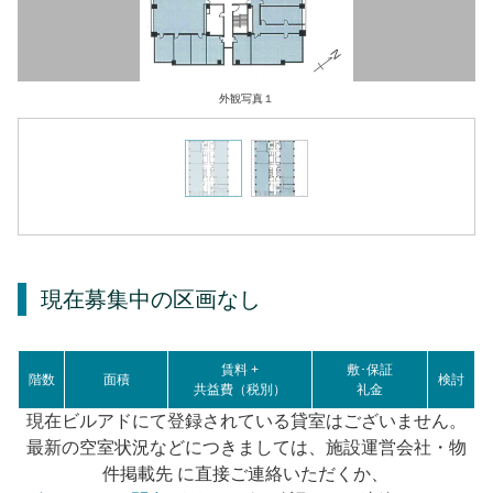
外観写真１
現在募集中の区画
なし
賃料 +
敷･保証
階数
面積
検討
共益費（税別）
礼金
現在ビルアドにて登録されている貸室はございません。
最新の空室状況などにつきましては、施設運営会社・物
件掲載先 に直接ご連絡いただくか、