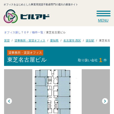
オフィスをはじめとした事業用賃貸不動産専門の最大の募集サイト
MENU
オフィス探しＴＯＰ
東芝名古屋ビル
物件一覧
貸事務所・賃貸オフィス
名古屋市 西区
東芝名古屋
愛知県
栄生駅
賃貸
貸事務所・賃貸オフィス
東芝名古屋ビル
1
取り扱い会社
件