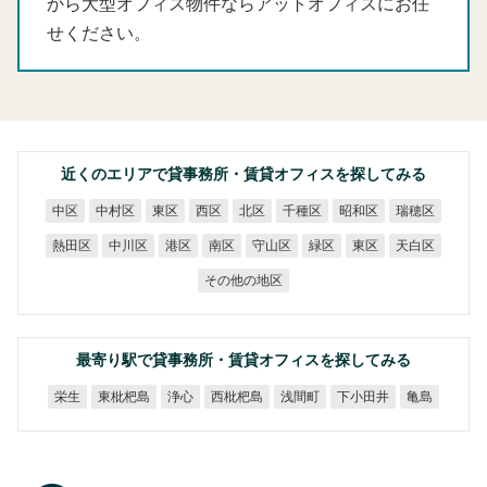
から大型オフィス物件ならアットオフィスにお任
せください。
近くのエリアで貸事務所・賃貸オフィスを探してみる
中村区
千種区
昭和区
瑞穂区
中区
東区
西区
北区
熱田区
中川区
守山区
天白区
港区
南区
緑区
東区
その他の地区
最寄り駅で貸事務所・賃貸オフィスを探してみる
東枇杷島
西枇杷島
下小田井
浅間町
栄生
浄心
亀島