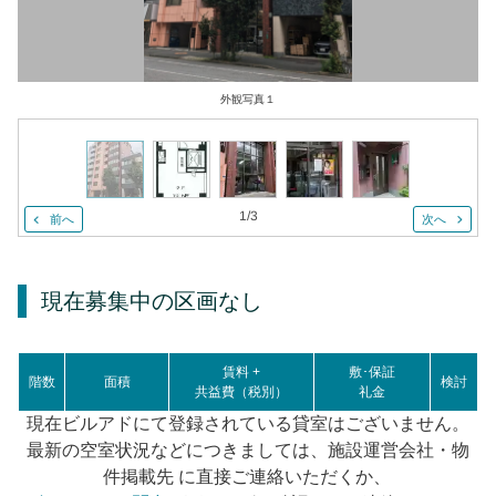
外観写真１
1
/
3
前へ
次へ
現在募集中の区画
なし
賃料 +
敷･保証
階数
面積
検討
共益費（税別）
礼金
現在ビルアドにて登録されている貸室はございません。
最新の空室状況などにつきましては、施設運営会社・物
件掲載先 に直接ご連絡いただくか、