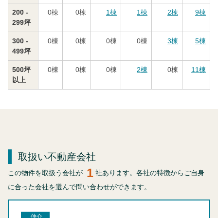
200 -
0
棟
0
棟
1
棟
1
棟
2
棟
9
棟
299坪
300 -
0
棟
0
棟
0
棟
0
棟
3
棟
5
棟
499坪
500坪
0
棟
0
棟
0
棟
2
棟
0
棟
11
棟
以上
取扱い不動産会社
1
この物件を取扱う会社が
社あります。各社の特徴からご自身
に合った会社を選んで問い合わせができます。
仲介