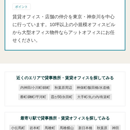
ポイント
賃貸オフィス・店舗の仲介を東京・神奈川を中心
に行っています。10坪以上の小規模オフィスビル
から大型オフィス物件ならアットオフィスにお任
せください。
近くのエリアで貸事務所・賃貸オフィスを探してみる
神保町/飯田橋/水道橋
内神田/小川町/錦町
秋葉原周辺
大手町/丸の内/有楽町
番町/麹町/平河町
霞が関/永田町
最寄り駅で貸事務所・賃貸オフィスを探してみる
小伝馬町
馬喰横山
新日本橋
岩本町
馬喰町
秋葉原
神田