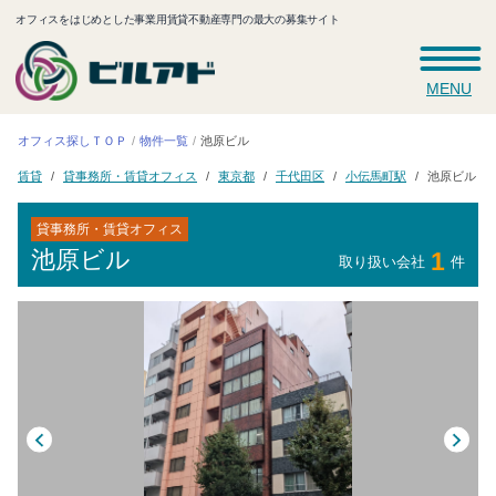
オフィスをはじめとした事業用賃貸不動産専門の最大の募集サイト
MENU
オフィス探しＴＯＰ
物件一覧
池原ビル
貸事務所・賃貸オフィス
小伝馬町駅
千代田区
東京都
池原ビル
賃貸
貸事務所・賃貸オフィス
池原ビル
1
取り扱い会社
件