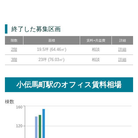
終了した募集区画
階数
面積
賃料+共益費
詳細
2階
19.5坪
(
64.46
㎡)
相談
詳細
3階
23坪
(
76.03
㎡)
相談
詳細
小伝馬町駅
のオフィス賃料相場
棟数
160
120