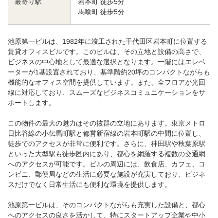
岩本町 徒歩5分
最寄り駅
馬喰町 徒歩5分
池原第一ビルは、1982年に竣工された千代田区岩本町に位置する
賃貸オフィスビルです。このビルは、その立地と設備の高さで、
ビジネスの中心地として最適な選択となります。一階にはエレベ
ーターが1基設置されており、基準階約20坪のコンパクトながらも
機能的なオフィス空間を提供しています。また、全フロアが光回
線に対応しており、スムーズなビジネスコミュニケーションをサ
ポートします。
この物件の最大の魅力はその抜群の立地にあります。東京メトロ
日比谷線の小伝馬町駅と都営新宿線の岩本町駅の中間に位置し、
徒歩でのアクセスが非常に便利です。さらに、神田駅や秋葉原駅
といった大型駅も徒歩圏内にあり、都心を網羅する複数の交通網
へのアクセスが可能です。ビルの周辺には、飲食店、カフェ、コ
ンビニ、郵便局などの生活に必要な施設が充実しており、ビジネ
スだけでなく日常生活にも便利な環境を提供します。
池原第一ビルは、そのコンパクトながらも充実した設備と、都心
へのアクセスの良さを活かして、特にスタートアップ企業や中小