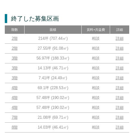
終了した募集区画
階数
面積
賃料+共益費
詳細
2階
214坪
(
707.44
㎡)
相談
詳細
2階
27.55坪
(
91.08
㎡)
相談
詳細
3階
56.97坪
(
188.33
㎡)
相談
詳細
3階
14.13坪
(
46.71
㎡)
相談
詳細
3階
7.41坪
(
24.49
㎡)
相談
詳細
4階
69.1坪
(
228.53
㎡)
相談
詳細
4階
57.48坪
(
190.02
㎡)
相談
詳細
4階
57.48坪
(
190.02
㎡)
相談
詳細
7階
21.08坪
(
69.71
㎡)
相談
詳細
8階
14.03坪
(
46.41
㎡)
相談
詳細