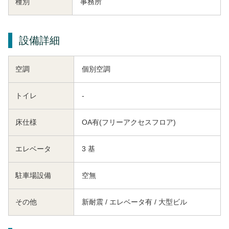
種別
事務所
設備詳細
空調
個別空調
トイレ
-
床仕様
OA有(フリーアクセスフロア)
エレベータ
3 基
駐車場設備
空無
その他
新耐震 / エレベータ有 / 大型ビル