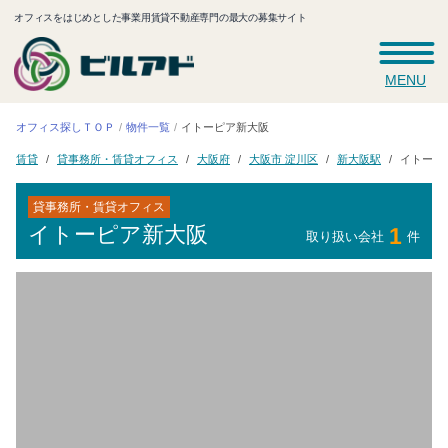
オフィスをはじめとした事業用賃貸不動産専門の最大の募集サイト
MENU
オフィス探しＴＯＰ
イトーピア新大阪
物件一覧
貸事務所・賃貸オフィス
大阪市 淀川区
イトーピ
新大阪駅
大阪府
賃貸
貸事務所・賃貸オフィス
イトーピア新大阪
1
取り扱い会社
件