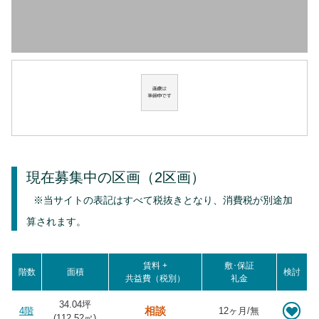
現在募集中の区画
（2区画）
※当サイトの表記はすべて税抜きとなり、消費税が別途加
算されます。
賃料 +
敷･保証
階数
面積
検討
共益費（税別）
礼金
34.04坪
相談
4階
12ヶ月/無
(
112.52
㎡)