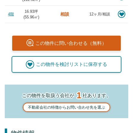
16.93坪
相談
4階
12ヶ月/相談
(
55.96
㎡)
この
物件
に問い合わせる（無料）
この
物件
を検討リストに保存する
1
この物件を取扱う会社が
社あります。
不動産会社の特徴からお問い合わせ先を選ぶ
物件情報