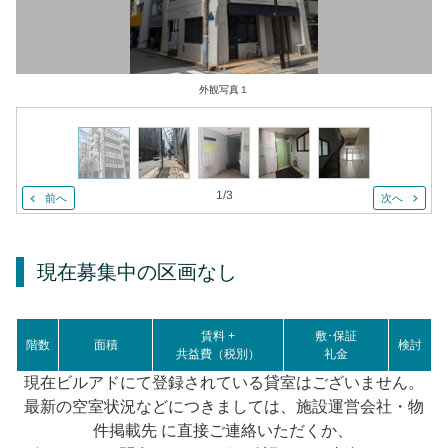
外観写真１
1
/
3
前へ
次へ
現在募集中の区画
なし
賃料 +
敷･保証
階数
面積
検討
共益費（税別）
礼金
現在ビルアドにて登録されている貸室はございません。
最新の空室状況などにつきましては、施設運営会社・物
件掲載先 に直接ご連絡いただくか、