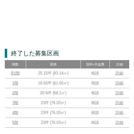
終了した募集区画
階数
面積
賃料+共益費
詳細
B1階
25.15坪
(
83.14
㎡)
相談
詳細
1階
18.65坪
(
61.65
㎡)
相談
詳細
2階
20.6坪
(
68.1
㎡)
相談
詳細
3階
23坪
(
76.03
㎡)
相談
詳細
4階
23坪
(
76.03
㎡)
相談
詳細
5階
23坪
(
76.03
㎡)
相談
詳細