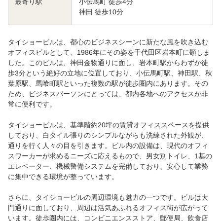
小伝馬町 徒歩4分
最寄り駅
神田 徒歩10分
タイショービルは、都心のビジネスシーンに新たな風を吹き込む
オフィスビルとして、1986年にその姿を千代田区岩本町に顕しま
した。このビルは、神田金物通りに面し、岩本町駅からわずか徒
歩3分という絶好の立地に位置しており、小伝馬町駅、神田駅、秋
葉原駅、馬喰町駅といった複数の駅が徒歩圏内にあります。その
ため、ビジネスパーソンにとっては、都内各地へのアクセスが非
常に便利です。
タイショービルは、基準階約20坪の賃貸オフィススペースを提供
しており、白タイル張りのシンプルながらも洗練された外観が、
通りを行く人々の目を引きます。ビル内の設備は、現代のオフィ
スワーカーが求めるニーズに応えるもので、男女別トイレ、1基の
エレベーター、機械警備システムを完備しており、安心して業務
に集中できる環境が整っています。
さらに、タイショービルの周辺環境も魅力の一つです。ビルは大
門通りに面しており、周辺は活気あふれるオフィス街が広がって
います。徒歩圏内には、コンビニエンスストア、郵便局、飲食店