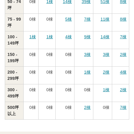
50 - 74
0
棟
1
棟
14
棟
39
棟
51
棟
8
棟
坪
75 - 99
0
棟
0
棟
5
棟
7
棟
11
棟
8
棟
坪
100 -
1
棟
1
棟
4
棟
9
棟
14
棟
7
棟
149坪
150 -
0
棟
0
棟
0
棟
3
棟
3
棟
2
棟
199坪
200 -
0
棟
0
棟
0
棟
1
棟
2
棟
4
棟
299坪
300 -
0
棟
0
棟
0
棟
0
棟
1
棟
2
棟
499坪
500坪
0
棟
0
棟
0
棟
2
棟
0
棟
7
棟
以上