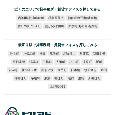
近くのエリアで貸事務所・賃貸オフィスを探してみる
神保町/飯田橋/水道橋
内神田/小川町/錦町
秋葉原周辺
大手町/丸の内/有楽町
番町/麹町/平河町
霞が関/永田町
最寄り駅で貸事務所・賃貸オフィスを探してみる
小伝馬町
馬喰横山
新日本橋
岩本町
馬喰町
秋葉原
神田
東日本橋
浅草橋
三越前
人形町
小川町
淡路町
浜町
新御茶ノ水
御茶ノ水
水天宮前
末広町
大手町
日本橋
両国
仲御徒町
新御徒町
茅場町
御徒町
東京
蔵前
湯島
上野広小路