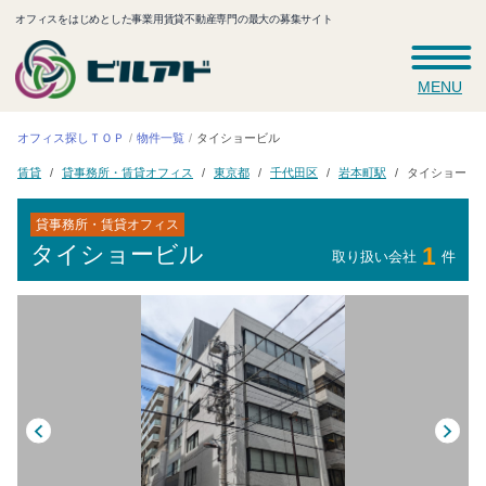
オフィスをはじめとした事業用賃貸不動産専門の最大の募集サイト
MENU
オフィス探しＴＯＰ
タイショービル
物件一覧
貸事務所・賃貸オフィス
タイショービ
千代田区
岩本町駅
東京都
賃貸
貸事務所・賃貸オフィス
タイショービル
1
取り扱い会社
件