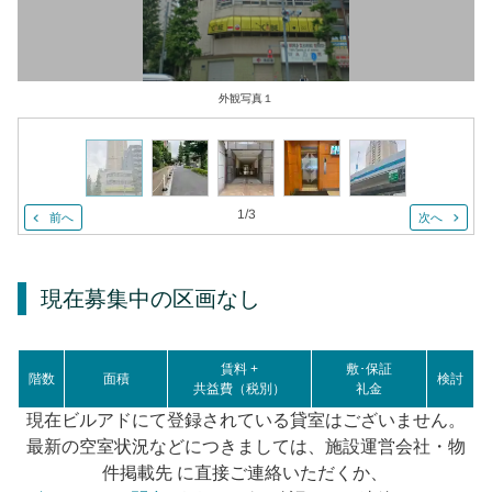
外観写真１
1
/
3
前へ
次へ
現在募集中の区画
なし
賃料 +
敷･保証
階数
面積
検討
共益費（税別）
礼金
現在ビルアドにて登録されている貸室はございません。
最新の空室状況などにつきましては、施設運営会社・物
件掲載先 に直接ご連絡いただくか、