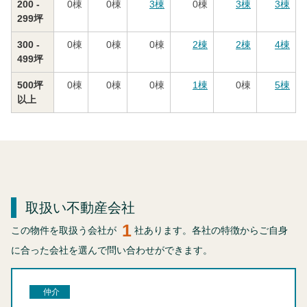
200 -
0
棟
0
棟
3
棟
0
棟
3
棟
3
棟
299坪
300 -
0
棟
0
棟
0
棟
2
棟
2
棟
4
棟
499坪
500坪
0
棟
0
棟
0
棟
1
棟
0
棟
5
棟
以上
取扱い不動産会社
1
この物件を取扱う会社が
社あります。各社の特徴からご自身
に合った会社を選んで問い合わせができます。
仲介