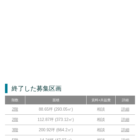
終了した募集区画
階数
面積
賃料+共益費
詳細
2階
88.65坪
(
293.05
㎡)
相談
詳細
2階
112.87坪
(
373.12
㎡)
相談
詳細
3階
200.92坪
(
664.2
㎡)
相談
詳細