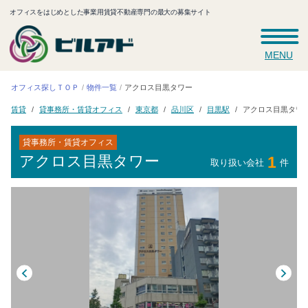
オフィスをはじめとした事業用賃貸不動産専門の最大の募集サイト
MENU
オフィス探しＴＯＰ
アクロス目黒タワー
物件一覧
貸事務所・賃貸オフィス
アクロス目黒タワ
東京都
品川区
目黒駅
賃貸
貸事務所・賃貸オフィス
アクロス目黒タワー
1
取り扱い会社
件