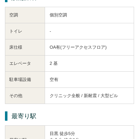
空調
個別空調
トイレ
-
床仕様
OA有(フリーアクセスフロア)
エレベータ
2 基
駐車場設備
空有
その他
クリニック全般 / 新耐震 / 大型ビル
最寄り駅
目黒 徒歩5分