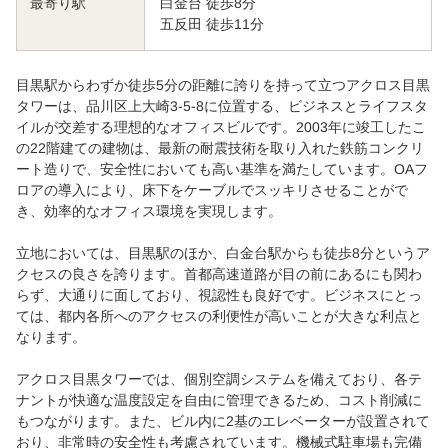
白金台 徒歩8分
最寄り駅
五反田 徒歩11分
目黒駅からわずか徒歩5分の距離に誇りを持って立つアクロス目黒
タワーは、品川区上大崎3-5-8に位置する、ビジネスとライフスタ
イルが交差する理想的なオフィスビルです。2003年に竣工したこ
の22階建ての建物は、最新の耐震技術を取り入れた鉄筋コンクリ
ート造りで、安全性においても高い基準を満たしています。OAフ
ロアの導入により、床下をケーブルでスッキリさせることがで
き、効率的なオフィス環境を実現します。
立地においては、目黒駅のほか、白金台駅からも徒歩8分というア
クセスの良さを誇ります。首都高速道路が目の前にあるにも関わ
らず、大通りに面しており、視認性も良好です。ビジネスにとっ
ては、都内各所へのアクセスの利便性が高いことが大きな利点と
なります。
アクロス目黒タワーでは、個別空調システムを備えており、各テ
ナントが快適な温度設定を自由に管理できるため、コスト削減に
もつながります。また、ビル内に2基のエレベーターが設置されて
おり、非常時の安全性も考慮されています。機械式駐車場も完備