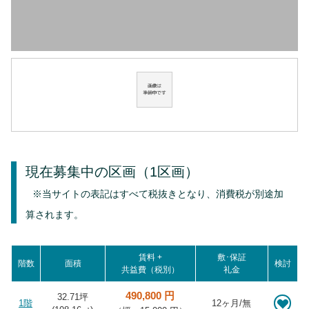
現在募集中の区画
（1区画）
※当サイトの表記はすべて税抜きとなり、消費税が別途加
算されます。
賃料 +
敷･保証
階数
面積
検討
共益費（税別）
礼金
490,800 円
32.71坪
1階
12ヶ月/無