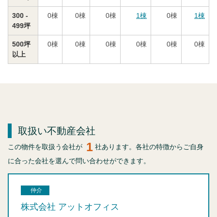
300 -
0
棟
0
棟
0
棟
1
棟
0
棟
1
棟
499坪
500坪
0
棟
0
棟
0
棟
0
棟
0
棟
0
棟
以上
取扱い不動産会社
1
この物件を取扱う会社が
社あります。各社の特徴からご自身
に合った会社を選んで問い合わせができます。
仲介
株式会社 アットオフィス