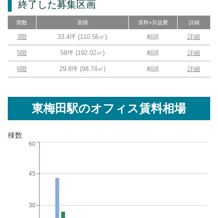
終了した募集区画
階数
面積
賃料+共益費
詳細
3階
33.4坪
(
110.56
㎡)
相談
詳細
5階
58坪
(
192.02
㎡)
相談
詳細
6階
29.8坪
(
98.74
㎡)
相談
詳細
東梅田駅
のオフィス賃料相場
棟数
60
45
30