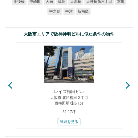
天神橋筋六丁目
肥後橋
中崎町
天満橋
天満
福島
本町
中之島
新福島
中津
大阪市エリアで阪神神明ビルに似た条件の物件
レイズ梅田ビル
大阪市 北区梅田２丁目
西梅田駅 徒歩1分
31.17坪
詳細を見る