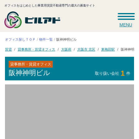
オフィスをはじめとした事業用賃貸不動産専門の最大の募集サイト
MENU
オフィス探しＴＯＰ
阪神神明ビル
物件一覧
貸事務所・賃貸オフィス
大阪市 北区
阪神神明ビ
東梅田駅
大阪府
賃貸
貸事務所・賃貸オフィス
阪神神明ビル
1
取り扱い会社
件