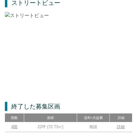
ストリートビュー
終了した募集区画
階数
面積
賃料+共益費
詳細
4階
22坪
(
72.73
㎡)
相談
詳細