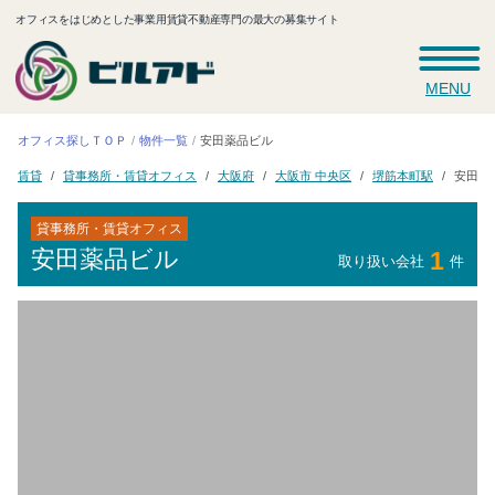
オフィスをはじめとした事業用賃貸不動産専門の最大の募集サイト
MENU
オフィス探しＴＯＰ
安田薬品ビル
物件一覧
貸事務所・賃貸オフィス
大阪市 中央区
堺筋本町駅
安田薬
大阪府
賃貸
貸事務所・賃貸オフィス
安田薬品ビル
1
取り扱い会社
件