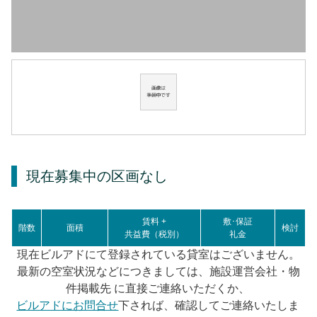
現在募集中の区画
なし
賃料 +
敷･保証
階数
面積
検討
共益費（税別）
礼金
現在ビルアドにて登録されている貸室はございません。
最新の空室状況などにつきましては、施設運営会社・物
件掲載先 に直接ご連絡いただくか、
ビルアドにお問合せ
下されば、確認してご連絡いたしま