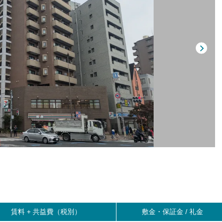
賃料 +
共益費（税別）
敷金・保証金 / 礼金