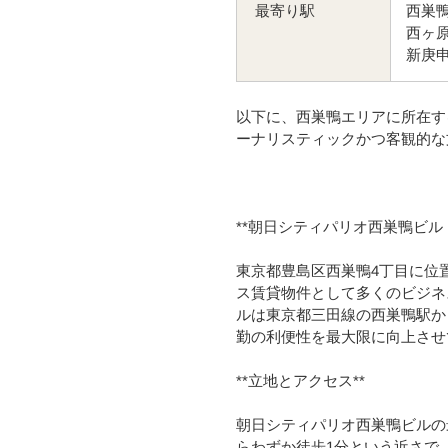
西巣鴨
最寄り駅
西ヶ原
新庚申
以下に、西巣鴨エリアに所在す
ーナリスティックかつ客観的な
**朝日シティパリオ西巣鴨ビル
東京都豊島区西巣鴨4丁目に位
ス賃貸物件として多くのビジネ
ルは東京都三田線の西巣鴨駅か
勤の利便性を最大限に向上させ
**立地とアクセス**
朝日シティパリオ西巣鴨ビルの
らわずか徒歩1分という近さで