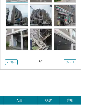
1
/
2
前へ
次へ
入居日
検討
詳細