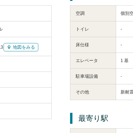
空調
個別
ル
トイレ
-
床仕様
-
3
地図をみる
エレベータ
1 基
駐車場設備
-
その他
新耐震
最寄り駅