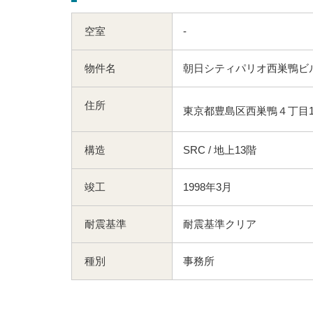
空室
-
物件名
朝日シティパリオ西巣鴨ビ
住所
東京都豊島区西巣鴨４丁目1
構造
SRC / 地上13階
竣工
1998年3月
耐震基準
耐震基準クリア
種別
事務所