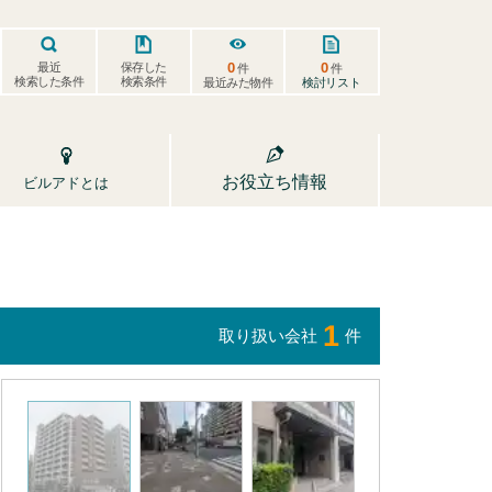
0
0
保存した
最近
件
件
検索した条件
検索条件
検討リスト
最近みた物件
お役立ち情報
ビルアドとは
1
取り扱い会社
件