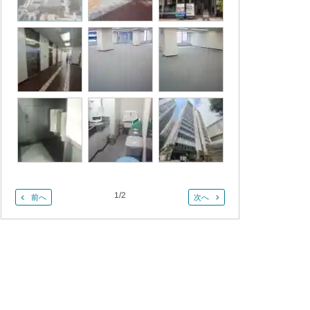
1
/
2
前へ
次へ