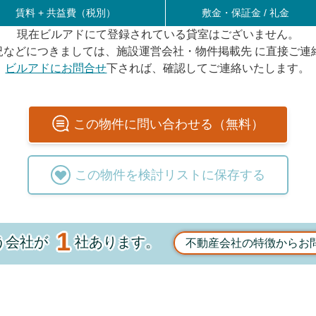
賃料 +
共益費（税別）
敷金・保証金 / 礼金
現在ビルアドにて登録されている貸室はございません。
況などにつきましては、施設運営会社・物件掲載先 に直接ご連
ビルアドにお問合せ
下されば、確認してご連絡いたします。
この
物件
に問い合わせる（無料）
この
物件
を検討リストに保存する
1
う会社が
社あります。
不動産会社の特徴からお