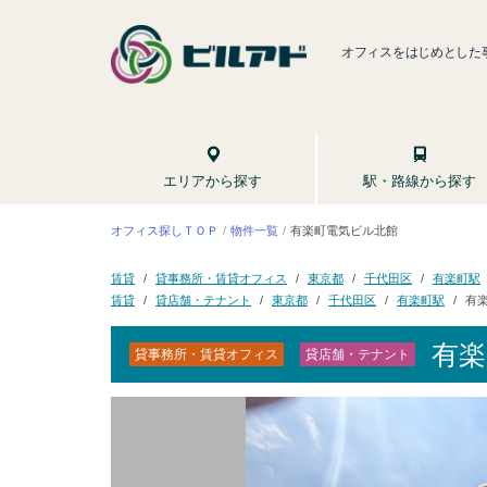
オフィスをはじめとした
駅・路線から探す
エリアから探す
オフィス探しＴＯＰ
有楽町電気ビル北館
物件一覧
貸事務所・賃貸オフィス
千代田区
有楽町駅
東京都
賃貸
貸店舗・テナント
有
千代田区
有楽町駅
東京都
賃貸
有楽
貸事務所・賃貸オフィス
貸店舗・テナント