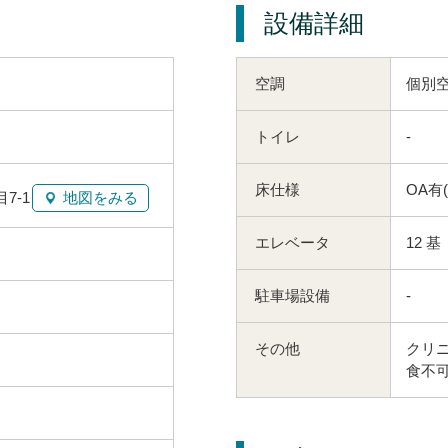
設備詳細
空調
個別空
トイレ
-
床仕様
OA有
7-1
地図をみる
エレベータ
12 基
駐車場設備
-
その他
クリニ
食不可