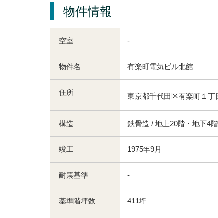
物件情報
空室
-
物件名
有楽町電気ビル北館
住所
東京都千代田区有楽町１丁目
構造
鉄骨造 / 地上20階・地下4階
竣工
1975年9月
耐震基準
-
基準階坪数
411坪