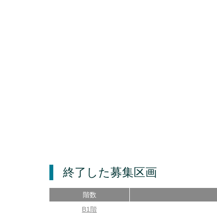
終了した募集区画
階数
B1階