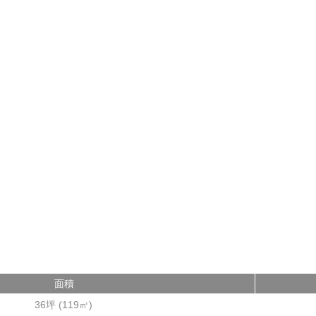
面積
36坪
(
119
㎡)