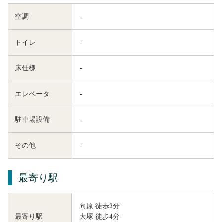
空調
-
トイレ
-
床仕様
-
エレベータ
-
駐車場設備
-
その他
-
最寄り駅
向原 徒歩3分
大塚 徒歩4分
最寄り駅