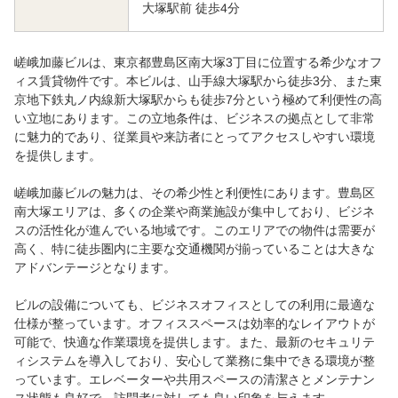
大塚駅前 徒歩4分
嵯峨加藤ビルは、東京都豊島区南大塚3丁目に位置する希少なオフ
ィス賃貸物件です。本ビルは、山手線大塚駅から徒歩3分、また東
京地下鉄丸ノ内線新大塚駅からも徒歩7分という極めて利便性の高
い立地にあります。この立地条件は、ビジネスの拠点として非常
に魅力的であり、従業員や来訪者にとってアクセスしやすい環境
を提供します。
嵯峨加藤ビルの魅力は、その希少性と利便性にあります。豊島区
南大塚エリアは、多くの企業や商業施設が集中しており、ビジネ
スの活性化が進んでいる地域です。このエリアでの物件は需要が
高く、特に徒歩圏内に主要な交通機関が揃っていることは大きな
アドバンテージとなります。
ビルの設備についても、ビジネスオフィスとしての利用に最適な
仕様が整っています。オフィススペースは効率的なレイアウトが
可能で、快適な作業環境を提供します。また、最新のセキュリテ
ィシステムを導入しており、安心して業務に集中できる環境が整
っています。エレベーターや共用スペースの清潔さとメンテナン
ス状態も良好で、訪問者に対しても良い印象を与えます。