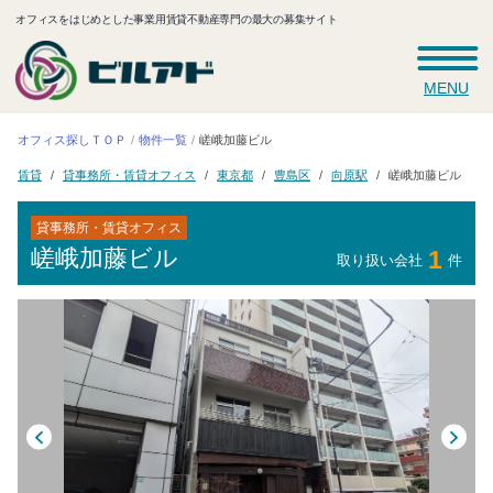
オフィスをはじめとした事業用賃貸不動産専門の最大の募集サイト
MENU
オフィス探しＴＯＰ
嵯峨加藤ビル
物件一覧
貸事務所・賃貸オフィス
嵯峨加藤ビル
東京都
豊島区
向原駅
賃貸
貸事務所・賃貸オフィス
嵯峨加藤ビル
1
取り扱い会社
件