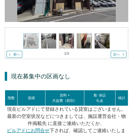
1
/
3
前へ
次へ
現在募集中の区画
なし
賃料 +
敷･保証
階数
面積
検討
共益費（税別）
礼金
現在ビルアドにて登録されている貸室はございません。
最新の空室状況などにつきましては、施設運営会社・物
件掲載先 に直接ご連絡いただくか、
ビルアドにお問合せ
下されば、確認してご連絡いたしま