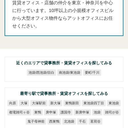
賃貸オフィス・店舗の仲介を東京・神奈川を中心
に行っています。10坪以上の小規模オフィスビル
から大型オフィス物件ならアットオフィスにお任
せください。
近くのエリアで貸事務所・賃貸オフィスを探してみる
池袋/西池袋/目白
南池袋/東池袋
要町/千川
最寄り駅で貸事務所・賃貸オフィスを探してみる
東池袋四丁目
大塚駅前
巣鴨新田
新大塚
東池袋
向原
大塚
都電雑司ヶ谷
新庚申塚
雑司が谷
庚申塚
護国寺
巣鴨
池袋
鬼子母神前
西巣鴨
北池袋
茗荷谷
千石