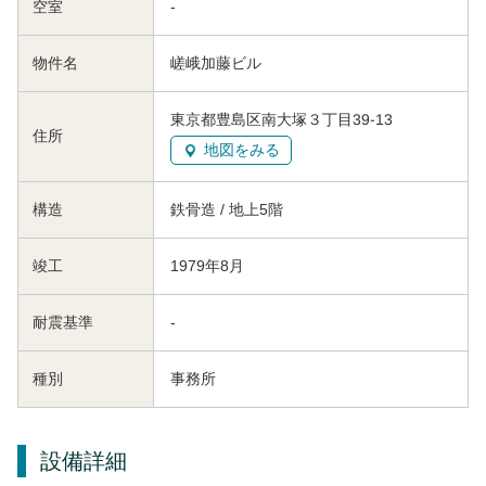
空室
-
物件名
嵯峨加藤ビル
東京都豊島区南大塚３丁目39-13
住所
地図をみる
構造
鉄骨造 / 地上5階
竣工
1979年8月
耐震基準
-
種別
事務所
設備詳細