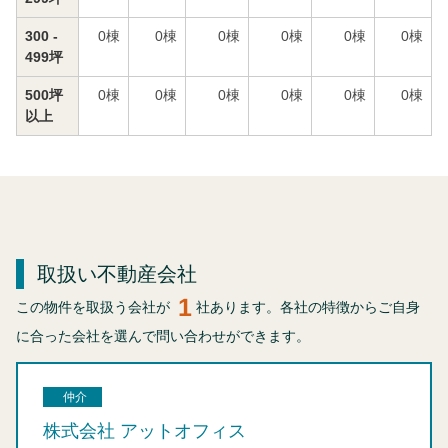
300 -
0
棟
0
棟
0
棟
0
棟
0
棟
0
棟
499坪
500坪
0
棟
0
棟
0
棟
0
棟
0
棟
0
棟
以上
取扱い不動産会社
1
この物件を取扱う会社が
社あります。各社の特徴からご自身
に合った会社を選んで問い合わせができます。
仲介
株式会社 アットオフィス