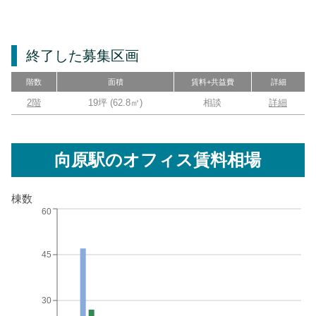
終了した募集区画
階数
面積
賃料+共益費
詳細
2階
19坪
(
62.8
㎡)
相談
詳細
向原駅
のオフィス賃料相場
棟数
60
45
30