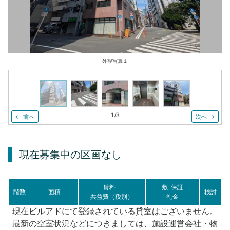
外観写真１
1
/
3
前へ
次へ
現在募集中の区画
なし
賃料 +
敷･保証
階数
面積
検討
共益費（税別）
礼金
現在ビルアドにて登録されている貸室はございません。
最新の空室状況などにつきましては、施設運営会社・物