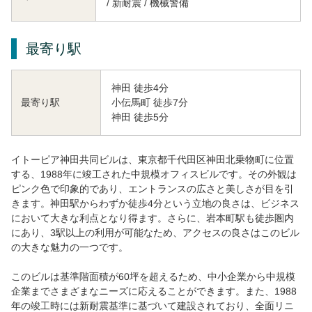
/ 新耐震 / 機械警備
最寄り駅
神田 徒歩4分
小伝馬町 徒歩7分
最寄り駅
神田 徒歩5分
イトーピア神田共同ビルは、東京都千代田区神田北乗物町に位置
する、1988年に竣工された中規模オフィスビルです。その外観は
ピンク色で印象的であり、エントランスの広さと美しさが目を引
きます。神田駅からわずか徒歩4分という立地の良さは、ビジネス
において大きな利点となり得ます。さらに、岩本町駅も徒歩圏内
にあり、3駅以上の利用が可能なため、アクセスの良さはこのビル
の大きな魅力の一つです。
このビルは基準階面積が60坪を超えるため、中小企業から中規模
企業までさまざまなニーズに応えることができます。また、1988
年の竣工時には新耐震基準に基づいて建設されており、全面リニ