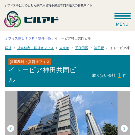
オフィスをはじめとした事業用賃貸不動産専門の最大の募集サイト
MENU
イトーピア神田共同ビル
オフィス探しＴＯＰ
物件一覧
貸事務所・賃貸オフィス
イトーピア神田
千代田区
東京都
神田駅
賃貸
貸事務所・賃貸オフィス
イトーピア神田共同ビ
1
取り扱い会社
件
ル