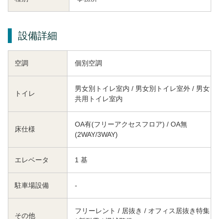
設備詳細
空調
個別空調
男女別トイレ室内 / 男女別トイレ室外 / 男女
トイレ
共用トイレ室内
OA有(フリーアクセスフロア) / OA無
床仕様
(2WAY/3WAY)
エレベータ
1 基
駐車場設備
-
フリーレント / 居抜き / オフィス居抜き特集
その他