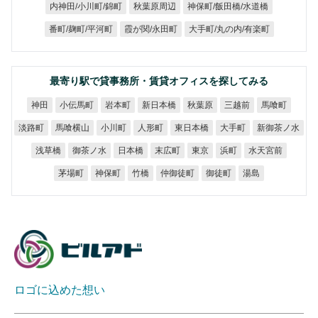
神保町/飯田橋/水道橋
内神田/小川町/錦町
秋葉原周辺
大手町/丸の内/有楽町
番町/麹町/平河町
霞が関/永田町
最寄り駅で貸事務所・賃貸オフィスを探してみる
小伝馬町
新日本橋
岩本町
秋葉原
三越前
馬喰町
神田
新御茶ノ水
馬喰横山
東日本橋
淡路町
小川町
人形町
大手町
御茶ノ水
水天宮前
浅草橋
日本橋
末広町
東京
浜町
仲御徒町
茅場町
神保町
御徒町
竹橋
湯島
ロゴに込めた想い