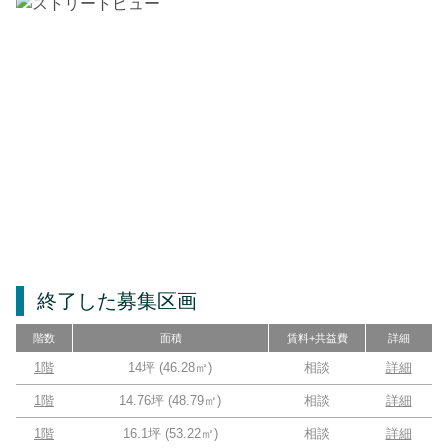
終了した募集区画
階数
面積
賃料+共益費
詳細
1階
14坪
(
46.28
㎡)
相談
詳細
1階
14.76坪
(
48.79
㎡)
相談
詳細
1階
16.1坪
(
53.22
㎡)
相談
詳細