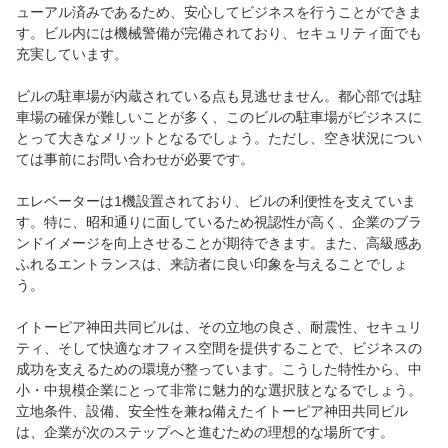
ューアル済みであるため、安心してビジネスを行うことができま
す。ビル内には機械警備が完備されており、セキュリティ面でも
充実しています。
ビルの駐車場が内蔵されている点も見逃せません。都心部では駐
車場の確保が難しいことが多く、このビルの駐車場がビジネスに
とって大きなメリットとなるでしょう。ただし、空き状況につい
ては事前にお問い合わせが必要です。
エレベーターは1機設置されており、ビルの利便性を支えていま
す。特に、昭和通りに面しているため視認性が高く、企業のブラ
ンドイメージを向上させることが期待できます。また、高級感あ
ふれるエントランスは、来訪者に良い印象を与えることでしょ
う。
イトーピア神田共同ビルは、その立地の良さ、耐震性、セキュリ
ティ、そして快適なオフィス空間を提供することで、ビジネスの
成功を支えるための環境が整っています。こうした特性から、中
小・中規模企業にとって非常に魅力的な選択肢となるでしょう。
立地条件、設備、安全性を兼ね備えたイトーピア神田共同ビル
は、企業が次のステップへと進むための理想的な場所です。