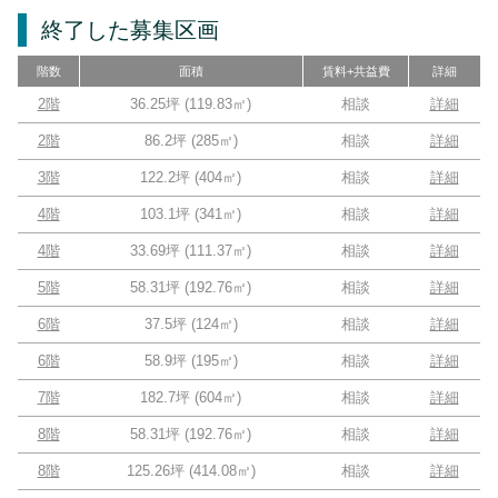
終了した募集区画
階数
面積
賃料+共益費
詳細
2階
36.25坪
(
119.83
㎡)
相談
詳細
2階
86.2坪
(
285
㎡)
相談
詳細
3階
122.2坪
(
404
㎡)
相談
詳細
4階
103.1坪
(
341
㎡)
相談
詳細
4階
33.69坪
(
111.37
㎡)
相談
詳細
5階
58.31坪
(
192.76
㎡)
相談
詳細
6階
37.5坪
(
124
㎡)
相談
詳細
6階
58.9坪
(
195
㎡)
相談
詳細
7階
182.7坪
(
604
㎡)
相談
詳細
8階
58.31坪
(
192.76
㎡)
相談
詳細
8階
125.26坪
(
414.08
㎡)
相談
詳細