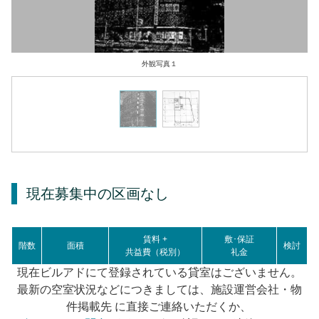
外観写真１
現在募集中の区画
なし
賃料 +
敷･保証
階数
面積
検討
共益費（税別）
礼金
現在ビルアドにて登録されている貸室はございません。
最新の空室状況などにつきましては、施設運営会社・物
件掲載先 に直接ご連絡いただくか、