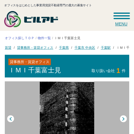
オフィスをはじめとした事業用賃貸不動産専門の最大の募集サイト
MENU
オフィス探しＴＯＰ
ＩＭＩ千葉富士見
物件一覧
貸事務所・賃貸オフィス
千葉市 中央区
ＩＭＩ千葉
千葉県
千葉駅
賃貸
貸事務所・賃貸オフィス
ＩＭＩ千葉富士見
1
取り扱い会社
件