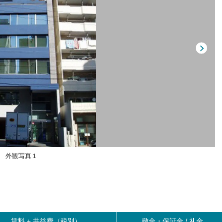
外観写真１
賃料 +
共益費（税別）
敷金・保証金 / 礼金