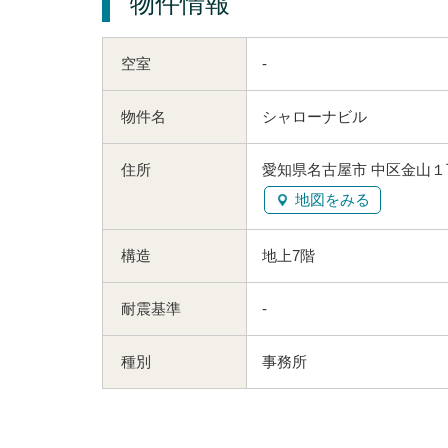
物件情報
空室
-
物件名
シャローナビル
住所
愛知県名古屋市 中区金山１丁
地図をみる
構造
地上7階
耐震基準
-
種別
事務所