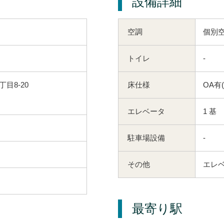
設備詳細
空調
個別
トイレ
-
目8-20
床仕様
OA有
エレベータ
1 基
駐車場設備
-
その他
エレ
最寄り駅