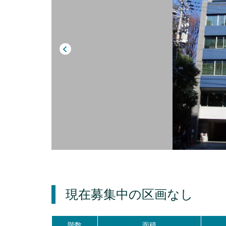
現在募集中の区画
なし
階数
面積