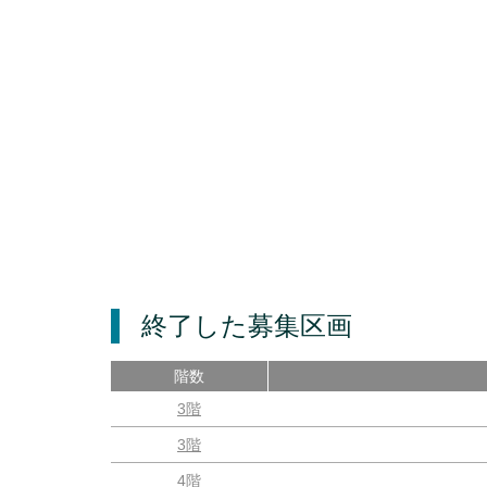
終了した募集区画
階数
3階
3階
4階