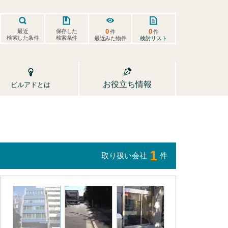
0
0
保存した
最近
件
件
検索した条件
検索条件
検討リスト
最近みた物件
お役立ち情報
ビルアドとは
1
取り扱い会社
件