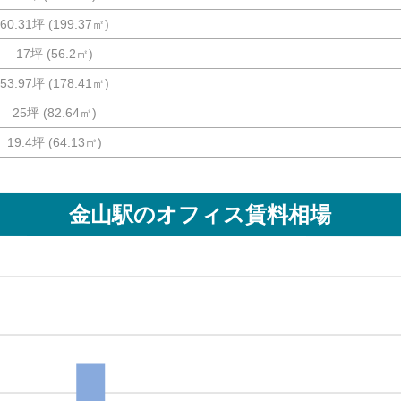
60.31坪
(
199.37
㎡)
17坪
(
56.2
㎡)
53.97坪
(
178.41
㎡)
25坪
(
82.64
㎡)
19.4坪
(
64.13
㎡)
金山駅
のオフィス賃料相場