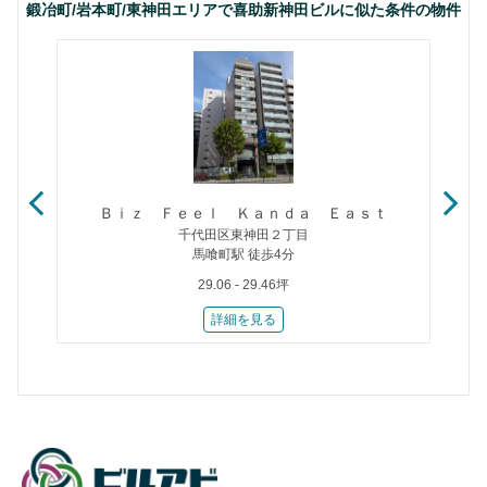
鍛冶町/岩本町/東神田エリアで喜助新神田ビルに似た条件の物件
Ｂｉｚ Ｆｅｅｌ Ｋａｎｄａ Ｅａｓｔ
千代田区東神田２丁目
馬喰町駅 徒歩4分
29.06 - 29.46坪
詳細を見る