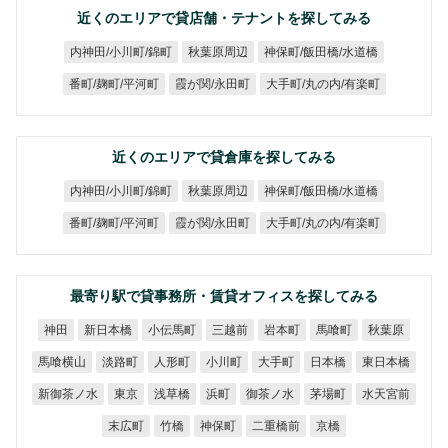
近くのエリアで貸店舗・テナントを探してみる
神保町/飯田橋/水道橋
内神田/小川町/錦町
秋葉原周辺
大手町/丸の内/有楽町
番町/麹町/平河町
霞が関/永田町
近くのエリアで貸倉庫を探してみる
神保町/飯田橋/水道橋
内神田/小川町/錦町
秋葉原周辺
大手町/丸の内/有楽町
番町/麹町/平河町
霞が関/永田町
最寄り駅で貸事務所・賃貸オフィスを探してみる
新日本橋
小伝馬町
三越前
岩本町
馬喰町
秋葉原
神田
馬喰横山
東日本橋
淡路町
人形町
小川町
大手町
日本橋
新御茶ノ水
御茶ノ水
水天宮前
浅草橋
茅場町
東京
浜町
二重橋前
末広町
神保町
竹橋
京橋