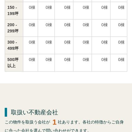
150 -
0
棟
0
棟
0
棟
0
棟
0
棟
0
棟
199坪
200 -
0
棟
0
棟
0
棟
0
棟
0
棟
0
棟
299坪
300 -
0
棟
0
棟
0
棟
0
棟
0
棟
0
棟
499坪
500坪
0
棟
0
棟
0
棟
0
棟
0
棟
0
棟
以上
取扱い不動産会社
1
この物件を取扱う会社が
社あります。各社の特徴からご自身
に合った会社を選んで問い合わせができます。