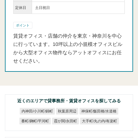
定休日
土日祝日
ポイント
賃貸オフィス・店舗の仲介を東京・神奈川を中心
に行っています。10坪以上の小規模オフィスビル
から大型オフィス物件ならアットオフィスにお任
せください。
近くのエリアで貸事務所・賃貸オフィスを探してみる
神保町/飯田橋/水道橋
内神田/小川町/錦町
秋葉原周辺
大手町/丸の内/有楽町
番町/麹町/平河町
霞が関/永田町