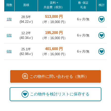
賃料 +
敷･保証
階数
面積
検討
共益費（税別）
礼金
513,000 円
28.5坪
1階
6ヶ月/無
(
94.22
㎡)
（坪：18,000 円）
195,200 円
12.2坪
6階
6ヶ月/無
(
40.34
㎡)
（坪：16,000 円）
401,600 円
25.1坪
6階
6ヶ月/無
(
82.98
㎡)
（坪：16,000 円）
この
物件
に問い合わせる（無料）
この
物件
を検討リストに保存する