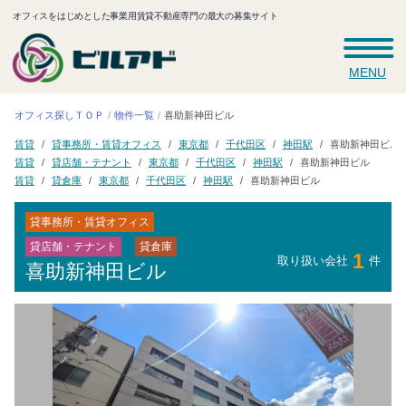
オフィスをはじめとした事業用賃貸不動産専門の最大の募集サイト
MENU
オフィス探しＴＯＰ
喜助新神田ビル
物件一覧
貸事務所・賃貸オフィス
喜助新神田ビル
千代田区
東京都
神田駅
賃貸
貸店舗・テナント
喜助新神田ビル
千代田区
東京都
神田駅
賃貸
喜助新神田ビル
千代田区
貸倉庫
東京都
神田駅
賃貸
貸事務所・賃貸オフィス
貸店舗・テナント
貸倉庫
1
取り扱い会社
件
喜助新神田ビル