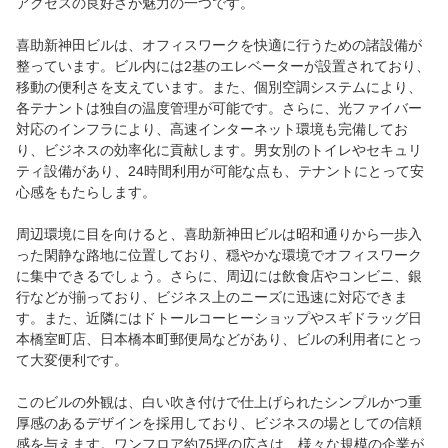
アクセスの良好さが魅力の一つです。
喜助新神田ビルは、オフィスワークを快適に行うための諸設備が
整っています。ビル内には2基のエレベーターが設置されており、
移動の便利さを支えています。また、個別空調システムにより、
各テナントは独自の温度管理が可能です。さらに、光ファイバー
対応のインフラにより、高速インターネット環境も完備してお
り、ビジネスの効率化に貢献します。男女別のトイレやセキュリ
ティ設備があり、24時間利用が可能な点も、テナントにとって安
心感をもたらします。
周辺環境に目を向けると、喜助新神田ビルは昭和通りから一歩入
った閑静な路地に位置しており、穏やかな環境でオフィスワーク
に集中できるでしょう。さらに、周辺には飲食店やコンビニ、銀
行などが揃っており、ビジネス上のニーズに迅速に対応できま
す。また、近隣にはドトールコーヒーショップやスギドラッグ日
本橋室町店、日本橋本町郵便局などがあり、ビルの利用者にとっ
て大変便利です。
このビルの外観は、白い吹き付けで仕上げられたシンプルかつ重
厚感のあるデザインを採用しており、ビジネスの場としての信頼
感を与えます。ワンフロア約75坪の広さは、様々な規模の企業が