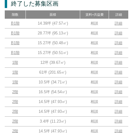
終了した募集区画
階数
面積
賃料+共益費
詳細
B1階
14.39坪
(
47.57
㎡)
相談
詳細
B1階
28.77坪
(
95.13
㎡)
相談
詳細
B1階
15.27坪
(
50.48
㎡)
相談
詳細
B1階
15.27坪
(
50.51
㎡)
相談
詳細
1階
12坪
(
39.67
㎡)
相談
詳細
1階
61坪
(
201.65
㎡)
相談
詳細
1階
10.5坪
(
34.71
㎡)
相談
詳細
2階
16.5坪
(
54.54
㎡)
相談
詳細
2階
14.5坪
(
47.93
㎡)
相談
詳細
2階
14.5坪
(
47.93
㎡)
相談
詳細
2階
3.4坪
(
11.23
㎡)
相談
詳細
2階
14.5坪
(
47.93
㎡)
相談
詳細