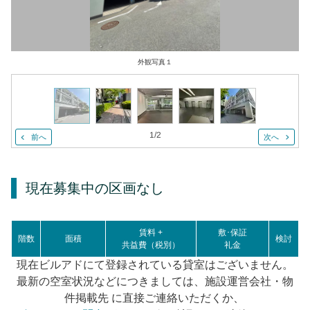
外観写真１
1
/
2
前へ
次へ
現在募集中の区画
なし
賃料 +
敷･保証
階数
面積
検討
共益費（税別）
礼金
現在ビルアドにて登録されている貸室はございません。
最新の空室状況などにつきましては、施設運営会社・物
件掲載先 に直接ご連絡いただくか、