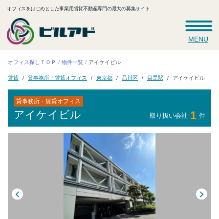
オフィスをはじめとした事業用賃貸不動産専門の最大の募集サイト
MENU
オフィス探しＴＯＰ
アイケイビル
物件一覧
貸事務所・賃貸オフィス
アイケイビル
東京都
品川区
目黒駅
賃貸
貸事務所・賃貸オフィス
アイケイビル
1
取り扱い会社
件