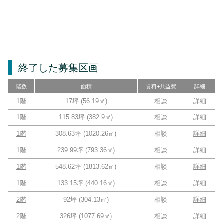
終了した募集区画
階数
面積
賃料+共益費
詳細
1階
17坪
(
56.19
㎡)
相談
詳細
1階
115.83坪
(
382.9
㎡)
相談
詳細
1階
308.63坪
(
1020.26
㎡)
相談
詳細
1階
239.99坪
(
793.36
㎡)
相談
詳細
1階
548.62坪
(
1813.62
㎡)
相談
詳細
1階
133.15坪
(
440.16
㎡)
相談
詳細
2階
92坪
(
304.13
㎡)
相談
詳細
2階
326坪
(
1077.69
㎡)
相談
詳細