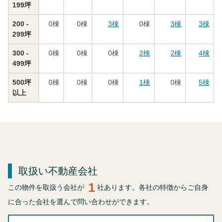
199坪
200 -
0
棟
0
棟
3
棟
0
棟
3
棟
3
棟
299坪
300 -
0
棟
0
棟
0
棟
2
棟
2
棟
4
棟
499坪
500坪
0
棟
0
棟
0
棟
1
棟
0
棟
5
棟
以上
取扱い不動産会社
1
この物件を取扱う会社が
社あります。各社の特徴からご自身
に合った会社を選んで問い合わせができます。