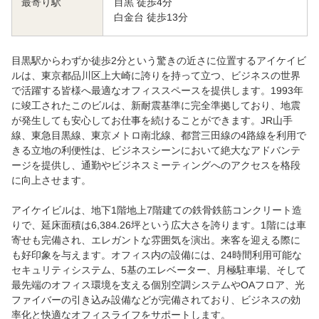
目黒 徒歩4分
最寄り駅
白金台 徒歩13分
目黒駅からわずか徒歩2分という驚きの近さに位置するアイケイビ
ルは、東京都品川区上大崎に誇りを持って立つ、ビジネスの世界
で活躍する皆様へ最適なオフィススペースを提供します。1993年
に竣工されたこのビルは、新耐震基準に完全準拠しており、地震
が発生しても安心してお仕事を続けることができます。JR山手
線、東急目黒線、東京メトロ南北線、都営三田線の4路線を利用で
きる立地の利便性は、ビジネスシーンにおいて絶大なアドバンテ
ージを提供し、通勤やビジネスミーティングへのアクセスを格段
に向上させます。
アイケイビルは、地下1階地上7階建ての鉄骨鉄筋コンクリート造
りで、延床面積は6,384.26坪という広大さを誇ります。1階には車
寄せも完備され、エレガントな雰囲気を演出。来客を迎える際に
も好印象を与えます。オフィス内の設備には、24時間利用可能な
セキュリティシステム、5基のエレベーター、月極駐車場、そして
最先端のオフィス環境を支える個別空調システムやOAフロア、光
ファイバーの引き込み設備などが完備されており、ビジネスの効
率化と快適なオフィスライフをサポートします。