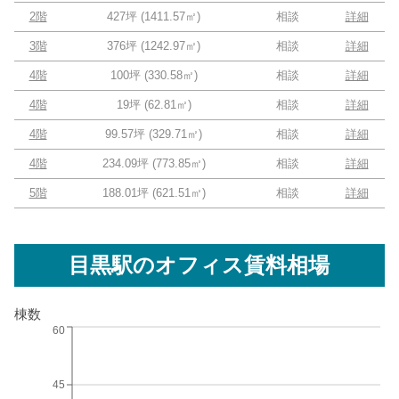
2階
427坪
(
1411.57
㎡)
相談
詳細
3階
376坪
(
1242.97
㎡)
相談
詳細
4階
100坪
(
330.58
㎡)
相談
詳細
4階
19坪
(
62.81
㎡)
相談
詳細
4階
99.57坪
(
329.71
㎡)
相談
詳細
4階
234.09坪
(
773.85
㎡)
相談
詳細
5階
188.01坪
(
621.51
㎡)
相談
詳細
目黒駅
のオフィス賃料相場
棟数
60
45