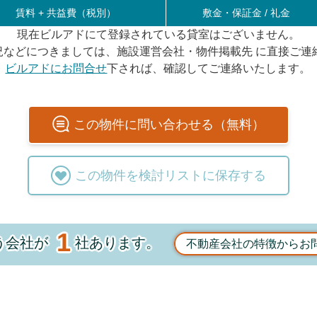
賃料 +
共益費（税別）
敷金・保証金 / 礼金
現在ビルアドにて登録されている貸室はございません。
況などにつきましては、施設運営会社・物件掲載先 に直接ご連
ビルアドにお問合せ
下されば、確認してご連絡いたします。
この
物件
に問い合わせる（無料）
この
物件
を検討リストに保存する
1
う会社が
社あります。
不動産会社の特徴からお