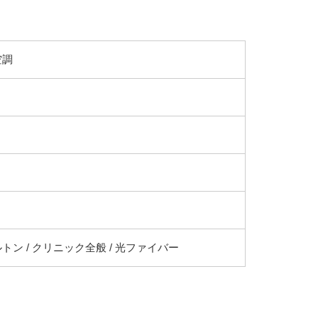
空調
トン / クリニック全般 / 光ファイバー