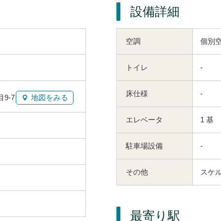
設備詳細
空調
個別
トイレ
-
床仕様
-
9-7
地図をみる
エレベータ
1 基
駐車場設備
-
その他
スケル
最寄り駅