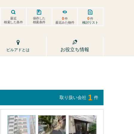
0
0
保存した
最近
件
件
検索した条件
検索条件
検討リスト
最近みた物件
お役立ち情報
ビルアドとは
1
取り扱い会社
件