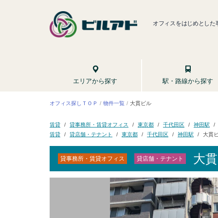
オフィスをはじめとした
駅・路線から探す
エリアから探す
オフィス探しＴＯＰ
物件一覧
大貫ビル
貸事務所・賃貸オフィス
千代田区
東京都
神田駅
賃貸
貸店舗・テナント
千代田区
東京都
神田駅
大貫
賃貸
大
貸事務所・賃貸オフィス
貸店舗・テナント