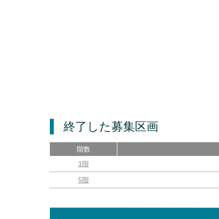
終了した募集区画
階数
1階
5階