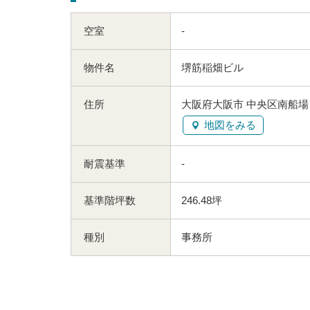
空室
-
物件名
堺筋稲畑ビル
住所
大阪府大阪市 中央区南船場１
地図をみる
耐震基準
-
基準階坪数
246.48坪
種別
事務所