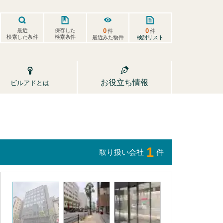
0
0
保存した
最近
件
件
検索した条件
検索条件
検討リスト
最近みた物件
お役立ち情報
ビルアドとは
1
取り扱い会社
件