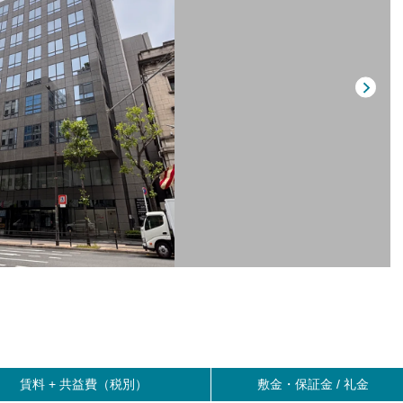
賃料 +
共益費（税別）
敷金・保証金 / 礼金