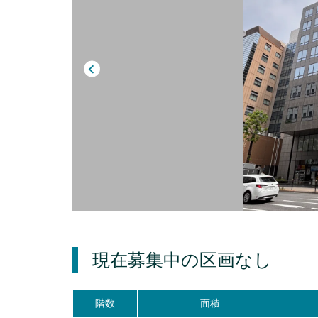
現在募集中の区画
なし
階数
面積