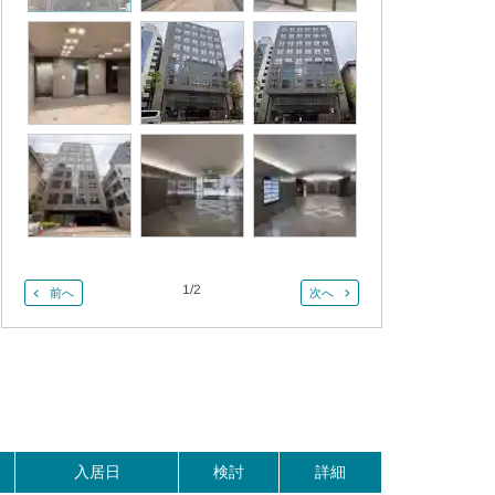
1
/
2
前へ
次へ
入居日
検討
詳細