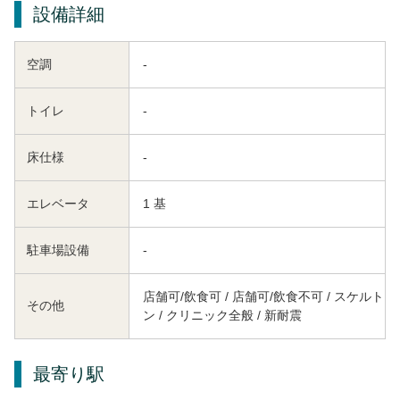
設備詳細
空調
-
トイレ
-
床仕様
-
エレベータ
1 基
駐車場設備
-
店舗可/飲食可 / 店舗可/飲食不可 / スケルト
その他
ン / クリニック全般 / 新耐震
最寄り駅