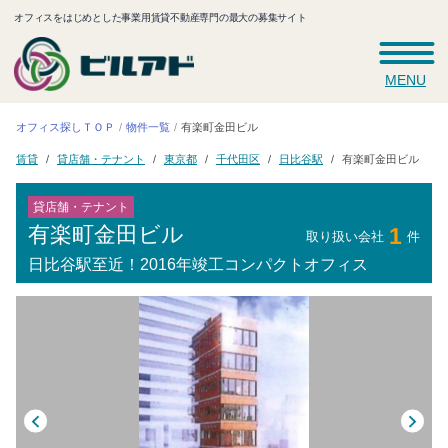
オフィスをはじめとした事業用賃貸不動産専門の最大の募集サイト
MENU
オフィス探しＴＯＰ
有楽町金田ビル
物件一覧
貸店舗・テナント
有楽町金田ビル
千代田区
日比谷駅
東京都
賃貸
貸店舗・テナント
有楽町金田ビル
1
取り扱い会社
件
日比谷駅至近！2016年竣工コンパクトオフィス