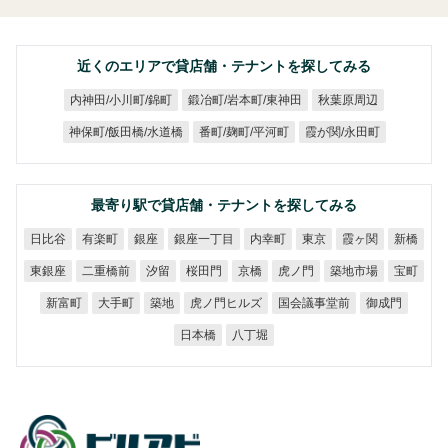
近くのエリアで貸店舗・テナントを探してみる
鍛冶町/岩本町/東神田
内神田/小川町/錦町
秋葉原周辺
神保町/飯田橋/水道橋
番町/麹町/平河町
霞が関/永田町
最寄り駅で貸店舗・テナントを探してみる
銀座一丁目
日比谷
有楽町
内幸町
霞ヶ関
銀座
東京
新橋
二重橋前
築地市場
東銀座
桜田門
虎ノ門
汐留
京橋
宝町
虎ノ門ヒルズ
国会議事堂前
新富町
大手町
御成門
築地
日本橋
八丁堀