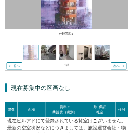
外観写真１
1
/
3
前へ
次へ
現在募集中の区画
なし
賃料 +
敷･保証
階数
面積
検討
共益費（税別）
礼金
現在ビルアドにて登録されている貸室はございません。
最新の空室状況などにつきましては、施設運営会社・物