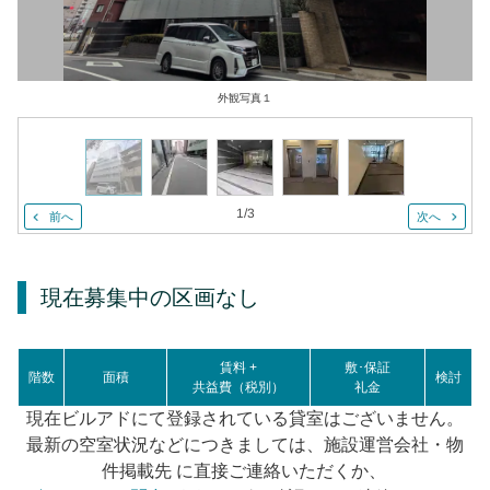
外観写真１
1
/
3
前へ
次へ
現在募集中の区画
なし
賃料 +
敷･保証
階数
面積
検討
共益費（税別）
礼金
現在ビルアドにて登録されている貸室はございません。
最新の空室状況などにつきましては、施設運営会社・物
件掲載先 に直接ご連絡いただくか、