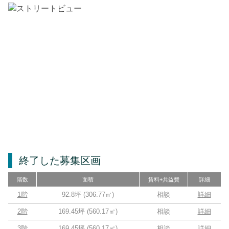
終了した募集区画
階数
面積
賃料+共益費
詳細
1階
92.8坪
(
306.77
㎡)
相談
詳細
2階
169.45坪
(
560.17
㎡)
相談
詳細
3階
169.45坪
(
560.17
㎡)
相談
詳細