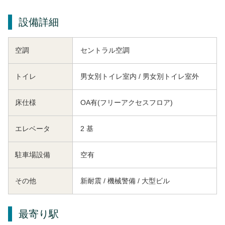
設備詳細
空調
セントラル空調
トイレ
男女別トイレ室内 / 男女別トイレ室外
床仕様
OA有(フリーアクセスフロア)
エレベータ
2 基
駐車場設備
空有
その他
新耐震 / 機械警備 / 大型ビル
最寄り駅