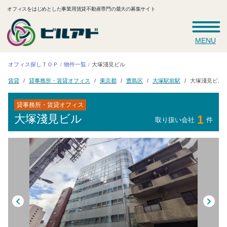
オフィスをはじめとした事業用賃貸不動産専門の最大の募集サイト
MENU
オフィス探しＴＯＰ
大塚淺見ビル
物件一覧
貸事務所・賃貸オフィス
大塚駅前駅
大塚淺見ビル
東京都
豊島区
賃貸
貸事務所・賃貸オフィス
大塚淺見ビル
1
取り扱い会社
件