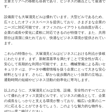
主要エリアへの移動も容易であり、ビジネスの拠点として最適で
す。
設備面でも大塚淺見ビルは優れています。大型ビルであるため、
広々としたオフィススペースを提供しており、さまざまな企業の
ニーズに対応可能です。オフィスのレイアウトも自由度が高く、
企業の成長や変化に柔軟に対応できるのが特徴です。また、共用
部分は清潔に保たれており、快適なビジネス環境が提供されてい
ます。
これらの特徴から、大塚淺見ビルはビジネスにおける利点が多岐
にわたります。まず、新耐震基準を満たすことで安全性が高く、
安心して長期的な利用が可能です。また、機械警備による高いセ
キュリティは、データや機密情報を扱う企業にとって大きな安心
材料となります。さらに、駅から徒歩圏内という抜群の立地は、
通勤時間の短縮やビジネス活動の効率化に寄与します。
以上のように、大塚淺見ビルは立地、設備、安全性のすべてにお
いて優れたオフィス賃貸ビルです。ビジネスの拠点として、企業
の成長をしっかりと支える環境が整っており、幅広い企業のニー
ズに応えることができるでしょう。このような魅力的な物件を、
ぜひ一度ご検討ください。