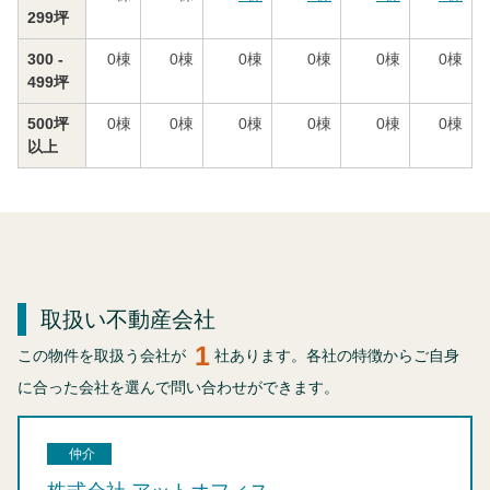
299坪
300 -
0
棟
0
棟
0
棟
0
棟
0
棟
0
棟
499坪
500坪
0
棟
0
棟
0
棟
0
棟
0
棟
0
棟
以上
取扱い不動産会社
1
この物件を取扱う会社が
社あります。各社の特徴からご自身
に合った会社を選んで問い合わせができます。
仲介