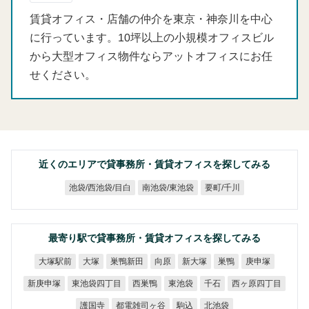
賃貸オフィス・店舗の仲介を東京・神奈川を中心
に行っています。10坪以上の小規模オフィスビル
から大型オフィス物件ならアットオフィスにお任
せください。
近くのエリアで貸事務所・賃貸オフィスを探してみる
池袋/西池袋/目白
南池袋/東池袋
要町/千川
最寄り駅で貸事務所・賃貸オフィスを探してみる
大塚駅前
巣鴨新田
新大塚
庚申塚
大塚
向原
巣鴨
東池袋四丁目
西ヶ原四丁目
新庚申塚
西巣鴨
東池袋
千石
都電雑司ヶ谷
護国寺
北池袋
駒込