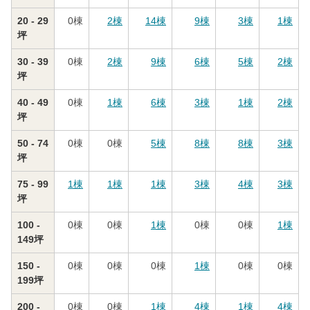
20 - 29
0
棟
2
棟
14
棟
9
棟
3
棟
1
棟
坪
30 - 39
0
棟
2
棟
9
棟
6
棟
5
棟
2
棟
坪
40 - 49
0
棟
1
棟
6
棟
3
棟
1
棟
2
棟
坪
50 - 74
0
棟
0
棟
5
棟
8
棟
8
棟
3
棟
坪
75 - 99
1
棟
1
棟
1
棟
3
棟
4
棟
3
棟
坪
100 -
0
棟
0
棟
1
棟
0
棟
0
棟
1
棟
149坪
150 -
0
棟
0
棟
0
棟
1
棟
0
棟
0
棟
199坪
200 -
0
棟
0
棟
1
棟
4
棟
1
棟
4
棟