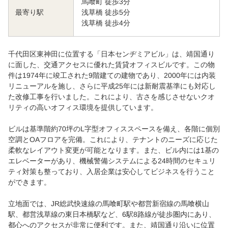
馬喰町 徒歩3分
浅草橋 徒歩5分
最寄り駅
浅草橋 徒歩4分
千代田区東神田に位置する「日本センヂミアビル」は、靖国通り
に面した、交通アクセスに優れた賃貸オフィスビルです。この物
件は1974年に竣工された9階建ての建物であり、2000年には内装
リニューアルを施し、さらに平成25年には新耐震基準にも対応し
た改修工事を行いました。これにより、古さを感じさせないクオ
リティの高いオフィス環境を提供しています。
ビルは基準階約70坪のL字型オフィススペースを備え、各階に個別
空調とOAフロアを完備。これにより、テナントのニーズに応じた
柔軟なレイアウト変更が可能となります。また、ビル内には1基の
エレベーターがあり、機械警備システムによる24時間のセキュリ
ティ対策も整っており、入居企業は安心してビジネスを行うこと
ができます。
立地面では、JR総武快速線の馬喰町駅や都営新宿線の馬喰横山
駅、都営浅草線の東日本橋駅など、6駅8路線が徒歩圏内にあり、
都心へのアクセスが非常に便利です。また、靖国通り沿いに位置