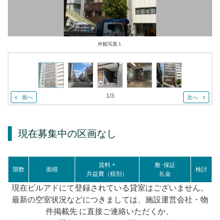
外観写真１
1
/
3
前へ
次へ
現在募集中の区画
なし
賃料 +
敷･保証
階数
面積
検討
共益費（税別）
礼金
現在ビルアドにて登録されている貸室はございません。
最新の空室状況などにつきましては、施設運営会社・物
件掲載先 に直接ご連絡いただくか、