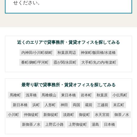
せください。
近くのエリアで貸事務所・賃貸オフィスを探してみる
神保町/飯田橋/水道橋
内神田/小川町/錦町
秋葉原周辺
大手町/丸の内/有楽町
番町/麹町/平河町
霞が関/永田町
最寄り駅で貸事務所・賃貸オフィスを探してみる
馬喰横山
東日本橋
小伝馬町
馬喰町
浅草橋
岩本町
秋葉原
新日本橋
人形町
三越前
末広町
浜町
神田
両国
蔵前
仲御徒町
新御徒町
水天宮前
御茶ノ水
小川町
淡路町
御徒町
新御茶ノ水
上野広小路
上野御徒町
日本橋
湯島