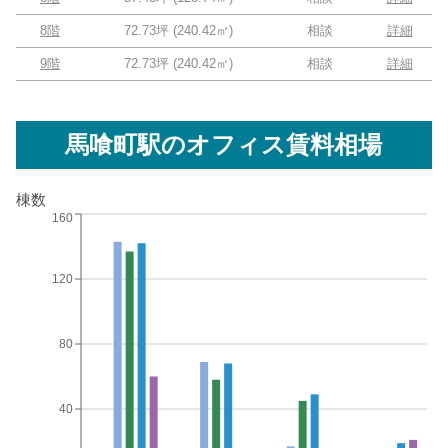
8階
72.73坪
(
240.42
㎡)
相談
詳細
9階
72.73坪
(
240.42
㎡)
相談
詳細
馬喰町駅
のオフィス賃料相場
棟数
160
120
80
40