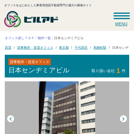
オフィスをはじめとした事業用賃貸不動産専門の最大の募集サイト
MENU
オフィス探しＴＯＰ
日本センヂミアビル
物件一覧
貸事務所・賃貸オフィス
日本センヂミ
千代田区
馬喰町駅
東京都
賃貸
貸事務所・賃貸オフィス
日本センヂミアビル
1
取り扱い会社
件