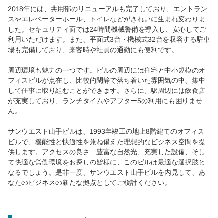
2018年には、共用部のリニューアルも完了しており、エントラン
スやエレベーターホール、トイレなどがきれいに生まれ変わりま
した。セキュリティ面では24時間機械警備を導入し、安心してご
利用いただけます。また、平面式3台・機械式32台を収容する駐車
場も完備しており、来客時や社員の通勤にも便利です。
周辺環境も魅力の一つです。ビルの周辺には住宅と中小規模のオ
フィスビルが点在し、比較的閑静で落ち着いた雰囲気の中、集中
して仕事に取り組むことができます。さらに、駅周辺には飲食店
が充実しており、ランチタイムやアフター5の利用にも困りませ
ん。
サンウエスト山手ビルは、1993年竣工の地上8階建てのオフィス
ビルで、機能性と快適性を兼ね備えた理想的なビジネス空間を提
供します。アクセスの良さ、豊富な自然光、充実した設備、そし
て快適な労働環境をお探しの皆様に、このビルは最適な選択肢と
なるでしょう。是非一度、サンウエスト山手ビルを内見して、あ
なたのビジネスの新たな拠点としてご検討ください。