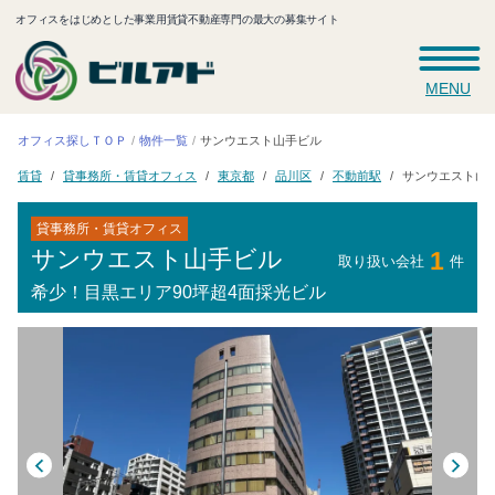
オフィスをはじめとした事業用賃貸不動産専門の最大の募集サイト
MENU
オフィス探しＴＯＰ
サンウエスト山手ビル
物件一覧
貸事務所・賃貸オフィス
サンウエスト山
不動前駅
東京都
品川区
賃貸
貸事務所・賃貸オフィス
サンウエスト山手ビル
1
取り扱い会社
件
希少！目黒エリア90坪超4面採光ビル