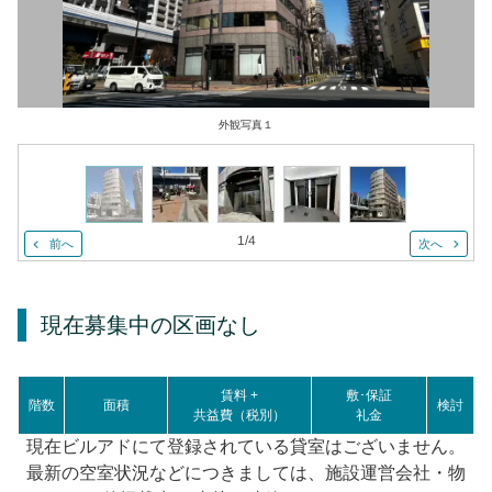
外観写真１
1
/
4
前へ
次へ
現在募集中の区画
なし
賃料 +
敷･保証
階数
面積
検討
共益費（税別）
礼金
現在ビルアドにて登録されている貸室はございません。
最新の空室状況などにつきましては、施設運営会社・物