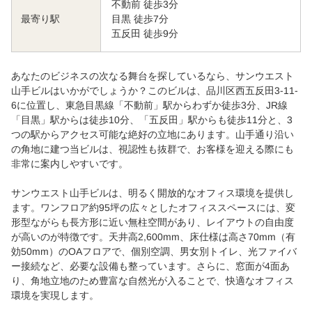
不動前 徒歩3分
目黒 徒歩7分
最寄り駅
五反田 徒歩9分
あなたのビジネスの次なる舞台を探しているなら、サンウエスト
山手ビルはいかがでしょうか？このビルは、品川区西五反田3-11-
6に位置し、東急目黒線「不動前」駅からわずか徒歩3分、JR線
「目黒」駅からは徒歩10分、「五反田」駅からも徒歩11分と、3
つの駅からアクセス可能な絶好の立地にあります。山手通り沿い
の角地に建つ当ビルは、視認性も抜群で、お客様を迎える際にも
非常に案内しやすいです。
サンウエスト山手ビルは、明るく開放的なオフィス環境を提供し
ます。ワンフロア約95坪の広々としたオフィススペースには、変
形型ながらも長方形に近い無柱空間があり、レイアウトの自由度
が高いのが特徴です。天井高2,600mm、床仕様は高さ70mm（有
効50mm）のOAフロアで、個別空調、男女別トイレ、光ファイバ
ー接続など、必要な設備も整っています。さらに、窓面が4面あ
り、角地立地のため豊富な自然光が入ることで、快適なオフィス
環境を実現します。