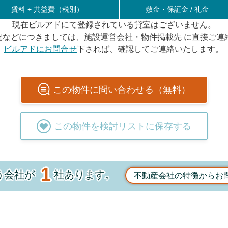
賃料 +
共益費（税別）
敷金・保証金 / 礼金
現在ビルアドにて登録されている貸室はございません。
況などにつきましては、施設運営会社・物件掲載先 に直接ご連
ビルアドにお問合せ
下されば、確認してご連絡いたします。
この
物件
に問い合わせる（無料）
この
物件
を検討リストに保存する
1
う会社が
社あります。
不動産会社の特徴からお