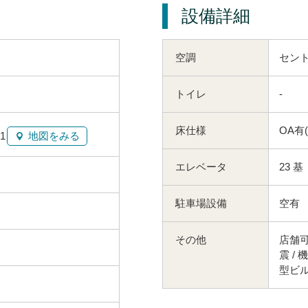
設備詳細
空調
セン
トイレ
-
床仕様
OA有
1
地図をみる
エレベータ
23 基
駐車場設備
空有
その他
店舗可
震 / 
型ビ