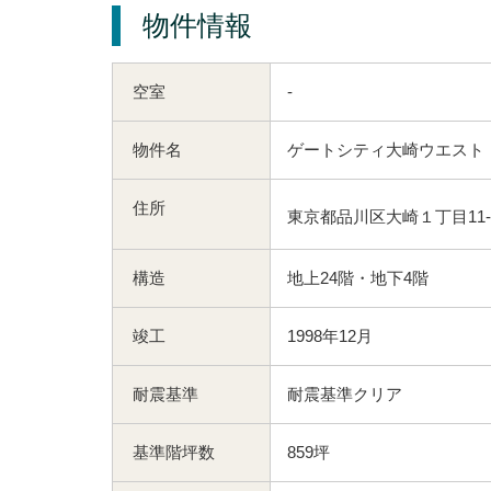
物件情報
空室
-
物件名
ゲートシティ大崎ウエスト
住所
東京都品川区大崎１丁目11-
構造
地上24階・地下4階
竣工
1998年12月
耐震基準
耐震基準クリア
基準階坪数
859坪