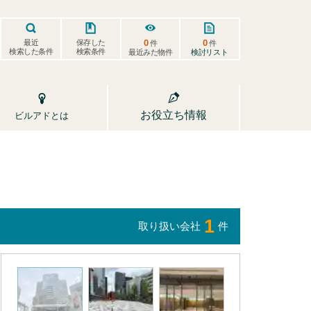
0
0
保存した
最近
件
件
検索した条件
検索条件
検討リスト
最近みた物件
お役立ち情報
ビルアドとは
1
取り扱い会社
件