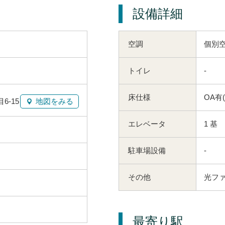
設備詳細
空調
個別
トイレ
-
床仕様
OA有
-15
地図をみる
エレベータ
1 基
駐車場設備
-
その他
光ファ
最寄り駅