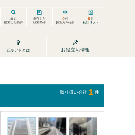
0
0
保存した
最近
件
件
検索した条件
検索条件
検討リスト
最近みた物件
お役立ち情報
ビルアドとは
1
取り扱い会社
件