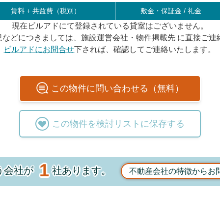
賃料 +
共益費（税別）
敷金・保証金 / 礼金
現在ビルアドにて登録されている貸室はございません。
況などにつきましては、施設運営会社・物件掲載先 に直接ご連
ビルアドにお問合せ
下されば、確認してご連絡いたします。
この
物件
に問い合わせる（無料）
この
物件
を検討リストに保存する
1
う会社が
社あります。
不動産会社の特徴からお