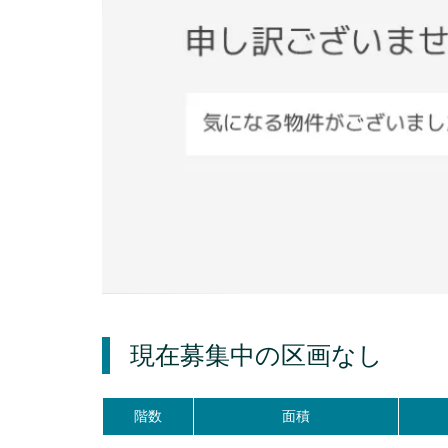
現在募集中の区画
なし
階数
面積