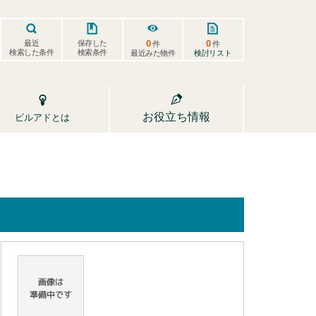
0
0
保存した
最近
件
件
検索した条件
検索条件
検討リスト
最近みた物件
お役立ち情報
ビルアドとは