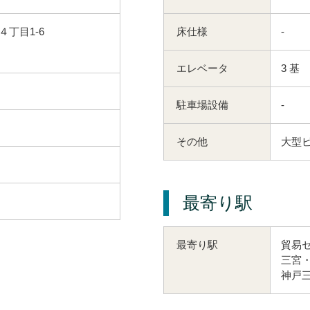
丁目1-6
床仕様
-
エレベータ
3 基
駐車場設備
-
その他
大型
最寄り駅
貿易セ
最寄り駅
三宮・
神戸三