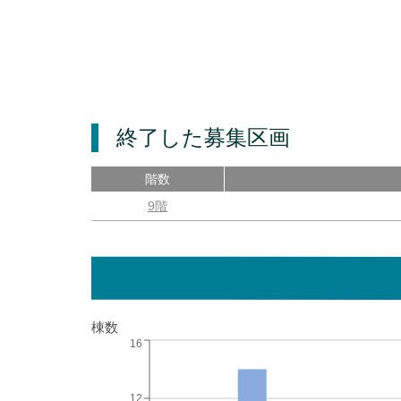
終了した募集区画
階数
9階
棟数
16
12