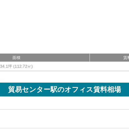
面積
賃
34.1坪
(
112.72
㎡)
貿易センター駅
のオフィス賃料相場