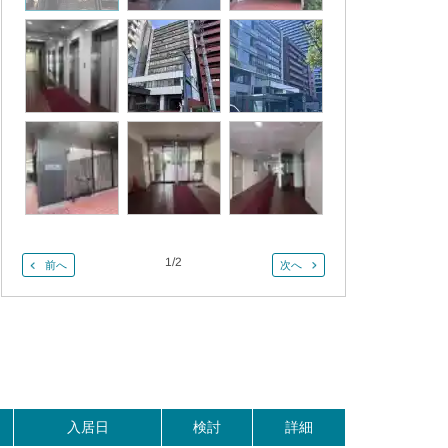
1
/
2
前へ
次へ
入居日
検討
詳細