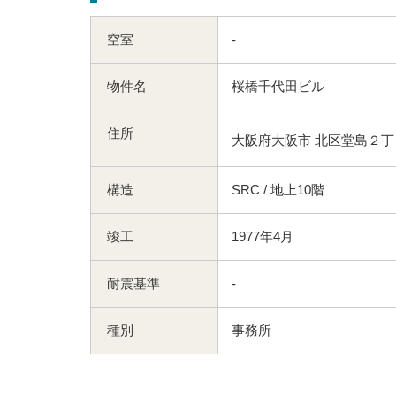
空室
-
物件名
桜橋千代田ビル
住所
大阪府大阪市 北区堂島２丁目
構造
SRC / 地上10階
竣工
1977年4月
耐震基準
-
種別
事務所