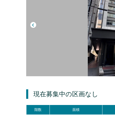
現在募集中の区画
なし
階数
面積