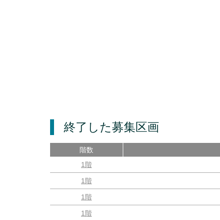
終了した募集区画
階数
1階
1階
1階
1階