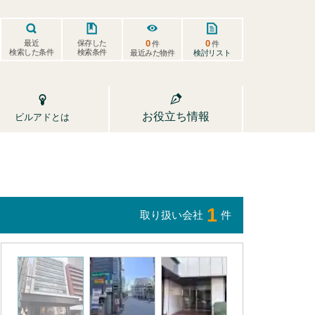
0
0
保存した
最近
件
件
検索した条件
検索条件
検討リスト
最近みた物件
お役立ち情報
ビルアドとは
1
取り扱い会社
件