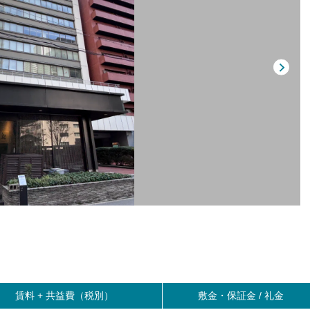
賃料 +
共益費（税別）
敷金・保証金 / 礼金