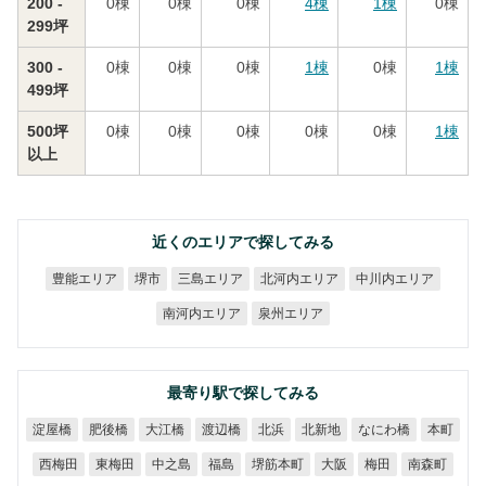
200 -
0
棟
0
棟
0
棟
4
棟
1
棟
0
棟
299坪
300 -
0
棟
0
棟
0
棟
1
棟
0
棟
1
棟
499坪
500坪
0
棟
0
棟
0
棟
0
棟
0
棟
1
棟
以上
近くのエリアで探してみる
北河内エリア
中川内エリア
豊能エリア
三島エリア
堺市
南河内エリア
泉州エリア
最寄り駅で探してみる
なにわ橋
淀屋橋
肥後橋
大江橋
渡辺橋
北新地
北浜
本町
堺筋本町
西梅田
東梅田
中之島
南森町
福島
大阪
梅田