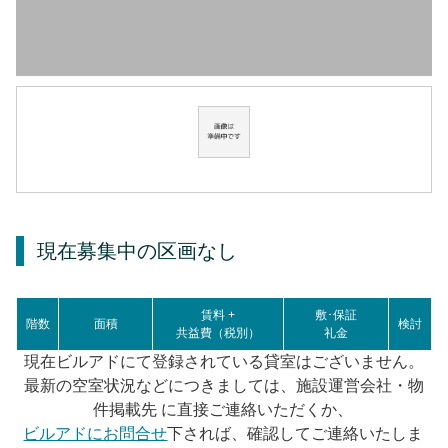
現在募集中の区画
なし
賃料 +
敷･保証
階数
面積
検討
共益費（税別）
礼金
現在ビルアドにて登録されている貸室はございません。
最新の空室状況などにつきましては、施設運営会社・物
件掲載先 に直接ご連絡いただくか、
ビルアドにお問合せ
下されば、確認してご連絡いたしま